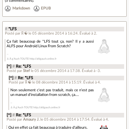
(
5 commentaires
).
Markdown
EPUB
#
*LFS
Posté par
ʭ ☯
le 05 décembre 2014 à 16:24
.
Évalué à
2
.
Ça fait beaucoup de *LFS tout ça, non? Il y a aussi
ALFS pour Android Linux From Scratch?
⚓ À g'Auch TOUTE! http://afdgauch.online.fr
[^]
#
Re: *LFS
Posté par
Stef
le 05 décembre 2014 à 17:38
.
Évalué à
-3
.
[^]
#
Re: *LFS
Posté par
ʭ ☯
le 08 décembre 2014 à 15:19
.
Évalué à
4
.
Non seulement c'est pas traduit, mais ce n'est pas
un manuel d'installation from scratch, ça….
⚓ À g'Auch TOUTE! http://afdgauch.online.fr
[^]
#
Re: *LFS
Posté par
Amaury J.
le 05 décembre 2014 à 17:54
.
Évalué à
4
.
Oui en effet ça fait beaucoup à traduire d'ailleurs.