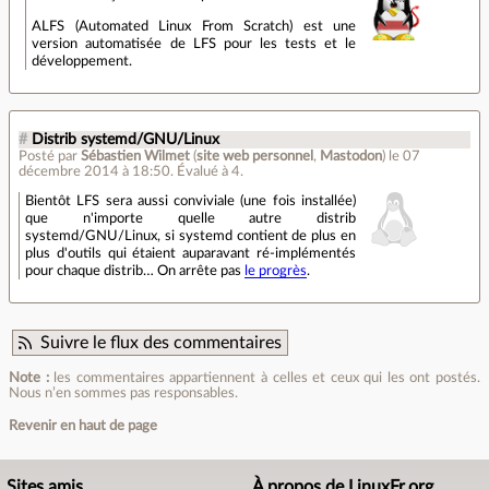
ALFS (Automated Linux From Scratch) est une
version automatisée de LFS pour les tests et le
développement.
#
Distrib systemd/GNU/Linux
Posté par
Sébastien Wilmet
(
site web personnel
,
Mastodon
)
le 07
décembre 2014 à 18:50
.
Évalué à
4
.
Bientôt LFS sera aussi conviviale (une fois installée)
que n'importe quelle autre distrib
systemd/GNU/Linux, si systemd contient de plus en
plus d'outils qui étaient auparavant ré-implémentés
pour chaque distrib… On arrête pas
le progrès
.
Suivre le flux des commentaires
Note :
les commentaires appartiennent à celles et ceux qui les ont postés.
Nous n’en sommes pas responsables.
Revenir en haut de page
Sites amis
À propos de LinuxFr.org