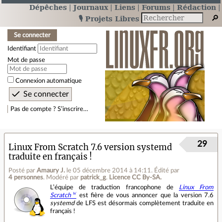
Dépêches
Journaux
Liens
Forums
Rédaction
🎙️ Projets Libres
Se connecter
Identifiant
Mot de passe
Connexion automatique
Pas de compte ? S’inscrire…
29
Linux From Scratch 7.6 version systemd
traduite en français !
Posté par
Amaury J.
le 05 décembre 2014 à 14:11
.
Édité par
4 personnes
.
Modéré par
patrick_g
.
Licence CC By‑SA.
L’équipe de traduction francophone de
Linux From
Scratch
est fière de vous annoncer que la version 7.6
systemd
de LFS est désormais complètement traduite en
français !