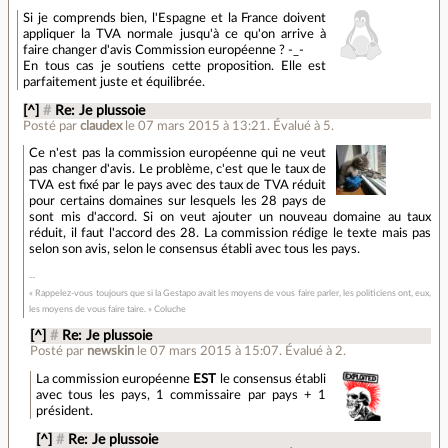
Si je comprends bien, l'Espagne et la France doivent
appliquer la TVA normale jusqu'à ce qu'on arrive à
faire changer d'avis Commission européenne ? -_-
En tous cas je soutiens cette proposition. Elle est
parfaitement juste et équilibrée.
[^]
#
Re: Je plussoie
Posté par
claudex
le 07 mars 2015 à 13:21
.
Évalué à
5
.
Ce n'est pas la commission européenne qui ne veut
pas changer d'avis. Le problème, c'est que le taux de
TVA est fixé par le pays avec des taux de TVA réduit
pour certains domaines sur lesquels les 28 pays de
sont mis d'accord. Si on veut ajouter un nouveau domaine au taux
réduit, il faut l'accord des 28. La commission rédige le texte mais pas
selon son avis, selon le consensus établi avec tous les pays.
« Rappelez-vous toujours que si la Gestapo avait les moyens de vous faire parler, les politiciens ont, eux,
les moyens de vous faire taire. » Coluche
[^]
#
Re: Je plussoie
Posté par
newskin
le 07 mars 2015 à 15:07
.
Évalué à
2
.
La commission européenne
EST
le consensus établi
avec tous les pays, 1 commissaire par pays + 1
président.
[^]
#
Re: Je plussoie