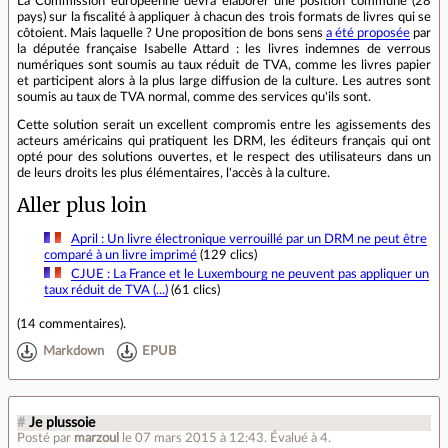
La Commission européenne devra élaborer une position commune (28
pays) sur la fiscalité à appliquer à chacun des trois formats de livres qui se
côtoient. Mais laquelle ? Une proposition de bons sens
a été proposée
par
la députée française Isabelle Attard : les livres indemnes de verrous
numériques sont soumis au taux réduit de TVA, comme les livres papier
et participent alors à la plus large diffusion de la culture. Les autres sont
soumis au taux de TVA normal, comme des services qu'ils sont.
Cette solution serait un excellent compromis entre les agissements des
acteurs américains qui pratiquent les DRM, les éditeurs français qui ont
opté pour des solutions ouvertes, et le respect des utilisateurs dans un
de leurs droits les plus élémentaires, l'accès à la culture.
Aller plus loin
April : Un livre électronique verrouillé par un DRM ne peut être
comparé à un livre imprimé
(129 clics)
CJUE : La France et le Luxembourg ne peuvent pas appliquer un
taux réduit de TVA (...)
(61 clics)
(
14 commentaires
).
Markdown
EPUB
#
Je plussoie
Posté par
marzoul
le 07 mars 2015 à 12:43
.
Évalué à
4
.