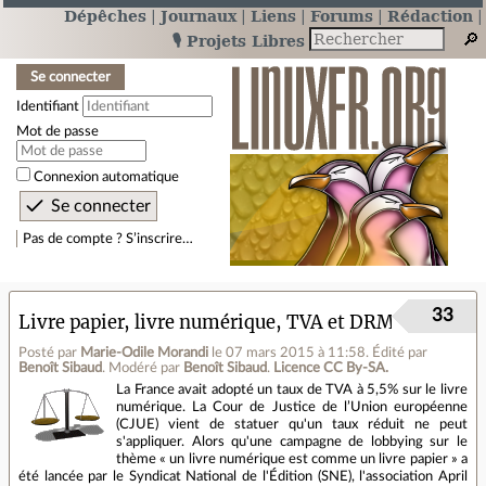
Dépêches
Journaux
Liens
Forums
Rédaction
🎙️ Projets Libres
Se connecter
Identifiant
Mot de passe
Connexion automatique
Pas de compte ? S’inscrire…
33
Livre papier, livre numérique, TVA et DRM
Posté par
Marie-Odile Morandi
le 07 mars 2015 à 11:58
.
Édité par
Benoît Sibaud
.
Modéré par
Benoît Sibaud
.
Licence CC By‑SA.
La France avait adopté un taux de TVA à 5,5% sur le livre
numérique. La Cour de Justice de l’Union européenne
(CJUE) vient de statuer qu'un taux réduit ne peut
s'appliquer. Alors qu'une campagne de lobbying sur le
thème « un livre numérique est comme un livre papier » a
été lancée par le Syndicat National de l'Édition (SNE), l'association April