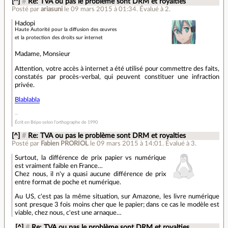
[^]
#
Re: TVA ou pas le problème sont DRM et royalties
Posté par
ariasuni
le 09 mars 2015 à 01:34
.
Évalué à
2
.
Hadopi
Haute Autorité pour la diffusion des œuvres
et la protection des droits sur internet
Madame, Monsieur
Attention, votre accès à internet a été utilisé pour commettre des faits,
constatés par procès-verbal, qui peuvent constituer une infraction
privée.
Blablabla
Écrit en Bépo selon l’orthographe de 1990
[^]
#
Re: TVA ou pas le problème sont DRM et royalties
Posté par
Fabien PRORIOL
le 09 mars 2015 à 14:01
.
Évalué à
3
.
Surtout, la différence de prix papier vs numérique
est vraiment faible en France…
Chez nous, il n'y a quasi aucune différence de prix
entre format de poche et numérique.
Au US, c'est pas la même situation, sur Amazone, les livre numérique
sont presque 3 fois moins cher que le papier; dans ce cas le modèle est
viable, chez nous, c'est une arnaque…
[^]
#
Re: TVA ou pas le problème sont DRM et royalties