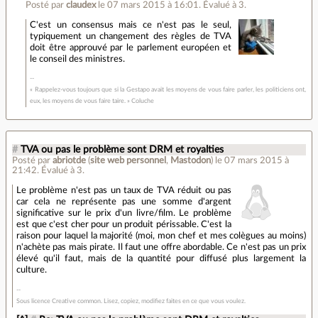
Posté par
claudex
le 07 mars 2015 à 16:01
.
Évalué à
3
.
C'est un consensus mais ce n'est pas le seul,
typiquement un changement des règles de TVA
doit être approuvé par le parlement européen et
le conseil des ministres.
« Rappelez-vous toujours que si la Gestapo avait les moyens de vous faire parler, les politiciens ont,
eux, les moyens de vous faire taire. » Coluche
#
TVA ou pas le problème sont DRM et royalties
Posté par
abriotde
(
site web personnel
,
Mastodon
)
le 07 mars 2015 à
21:42
.
Évalué à
3
.
Le problème n'est pas un taux de TVA réduit ou pas
car cela ne représente pas une somme d'argent
significative sur le prix d'un livre/film. Le problème
est que c'est cher pour un produit périssable. C'est la
raison pour laquel la majorité (moi, mon chef et mes colègues au moins)
n'achète pas mais pirate. Il faut une offre abordable. Ce n'est pas un prix
élevé qu'il faut, mais de la quantité pour diffusé plus largement la
culture.
Sous licence Creative common. Lisez, copiez, modifiez faites en ce que vous voulez.