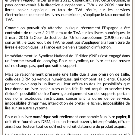
entrée en vigueur le 1er janvier 2012. Cependant, avec cette décision, le
pays contrevenait à la directive européenne « TVA » de 2006 : sur les
livres papier s’applique un taux de TVA réduit, sur les services
électroniques que sont les livres numériques, s'applique le taux normal de
TVA.
Comme on pouvait s'y attendre, puisque récemment l'Espagne a été
contrainte de relever à 21 % le taux de TVA sur les livres numériques, le
5 mars 2015 la Cour de Justice de l’Union européenne (CJUE) a rendu
son arrêt : le taux réduit de TVA ne peut pas s'appliquer à la fourniture de
livres électroniques, la France est bien en situation d'infraction.
Immédiatement, le Syndicat National de l'Édition (SNE) s'est engagé dans
un énorme travail de lobbying. Pour ce syndicat, un livre est une œuvre
qui ne change pas, quel que soit le support.
Mais ce raisonnement présente une faille due à une omission de taille,
celle des DRM ou verrous numériques, qui trompent les clients. Ceux-ci
pensent avoir acquis un livre qui leur offrira toutes les possibilités que
leur donne un livre papier, alors qu'en fait, ils ont acquis un service très
étriqué : possibilité de lire l'ouvrage uniquement sur des supports portant
des noms exotiques, restrictions concernant la durée de ce service,
impossibilité d'imprimer, interdiction de prêter le fichier, impossibilité de
lire sur un autre système…
Pour qu'un livre numérique soit réellement comparable à un livre papier, il
doit être fourni sans DRM, dans un format ouvert, interopérable, offrant
ainsi à son lecteur tout ce qu'il est en droit d'attendre du produit acquis.