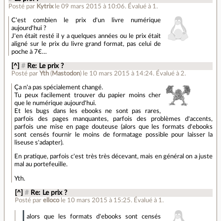
Posté par
Kytrix
le 09 mars 2015 à 10:06
.
Évalué à
1
.
C'est combien le prix d'un livre numérique
aujourd'hui ?
J'en était resté il y a quelques années ou le prix était
aligné sur le prix du livre grand format, pas celui de
poche à 7€…
[^]
#
Re: Le prix ?
Posté par
Yth
(
Mastodon
)
le 10 mars 2015 à 14:24
.
Évalué à
2
.
Ça n'a pas spécialement changé.
Tu peux facilement trouver du papier moins cher
que le numérique aujourd'hui.
Et les bugs dans les ebooks ne sont pas rares,
parfois des pages manquantes, parfois des problèmes d'accents,
parfois une mise en page douteuse (alors que les formats d'ebooks
sont censés fournir le moins de formatage possible pour laisser la
liseuse s'adapter).
En pratique, parfois c'est très très décevant, mais en général on a juste
mal au portefeuille.
Yth.
[^]
#
Re: Le prix ?
Posté par
elloco
le 10 mars 2015 à 15:25
.
Évalué à
1
.
alors que les formats d'ebooks sont censés