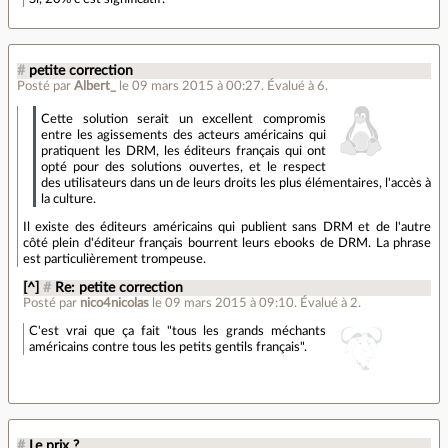
#
petite correction
Posté par
Albert_
le 09 mars 2015 à 00:27
.
Évalué à
6
.
Cette solution serait un excellent compromis
entre les agissements des acteurs américains qui
pratiquent les DRM, les éditeurs français qui ont
opté pour des solutions ouvertes, et le respect
des utilisateurs dans un de leurs droits les plus élémentaires, l'accès à
la culture.
Il existe des éditeurs américains qui publient sans DRM et de l'autre
côté plein d'éditeur français bourrent leurs ebooks de DRM. La phrase
est particulièrement trompeuse.
[^]
#
Re: petite correction
Posté par
nico4nicolas
le 09 mars 2015 à 09:10
.
Évalué à
2
.
C'est vrai que ça fait "tous les grands méchants
américains contre tous les petits gentils français".
#
Le prix ?