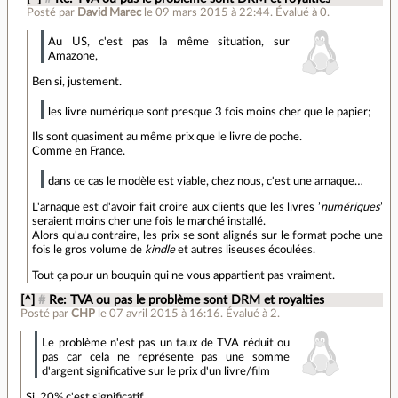
Posté par
David Marec
le 09 mars 2015 à 22:44
.
Évalué à
0
.
Au US, c'est pas la même situation, sur
Amazone,
Ben si, justement.
les livre numérique sont presque 3 fois moins cher que le papier;
Ils sont quasiment au même prix que le livre de poche.
Comme en France.
dans ce cas le modèle est viable, chez nous, c'est une arnaque…
L'arnaque est d'avoir fait croire aux clients que les livres ’
numériques
’
seraient moins cher une fois le marché installé.
Alors qu'au contraire, les prix se sont alignés sur le format poche une
fois le gros volume de
kindle
et autres liseuses écoulées.
Tout ça pour un bouquin qui ne vous appartient pas vraiment.
[^]
#
Re: TVA ou pas le problème sont DRM et royalties
Posté par
CHP
le 07 avril 2015 à 16:16
.
Évalué à
2
.
Le problème n'est pas un taux de TVA réduit ou
pas car cela ne représente pas une somme
d'argent significative sur le prix d'un livre/film
Si, 20% c'est significatif.