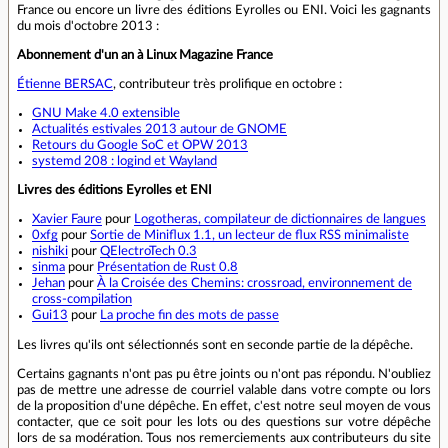
France ou encore un livre des éditions Eyrolles ou ENI. Voici les gagnants
du mois d'octobre 2013 :
Abonnement d'un an à Linux Magazine France
Étienne BERSAC
, contributeur très prolifique en octobre :
GNU Make 4.0 extensible
Actualités estivales 2013 autour de GNOME
Retours du Google SoC et OPW 2013
systemd 208 : logind et Wayland
Livres des éditions Eyrolles et ENI
Xavier Faure
pour
Logotheras, compilateur de dictionnaires de langues
0xfg
pour
Sortie de Miniflux 1.1, un lecteur de flux RSS minimaliste
nishiki
pour
QElectroTech 0.3
sinma
pour
Présentation de Rust 0.8
Jehan
pour
À la Croisée des Chemins: crossroad, environnement de
cross-compilation
Gui13
pour
La proche fin des mots de passe
Les livres qu'ils ont sélectionnés sont en seconde partie de la dépêche.
Certains gagnants n'ont pas pu être joints ou n'ont pas répondu. N'oubliez
pas de mettre une adresse de courriel valable dans votre compte ou lors
de la proposition d'une dépêche. En effet, c'est notre seul moyen de vous
contacter, que ce soit pour les lots ou des questions sur votre dépêche
lors de sa modération. Tous nos remerciements aux contributeurs du site