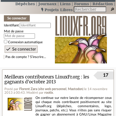
Dépêches
Journaux
Liens
Forums
Rédaction
🎙️ Projets Libres
Se connecter
Identifiant
Mot de passe
Connexion automatique
Pas de compte ? S’inscrire…
17
Meilleurs contributeurs LinuxFr.org : les
gagnants d'octobre 2013
Posté par
Florent Zara
(
site web personnel
,
Mastodon
)
le 14 novembre
2013 à 00:43
.
Modéré par
rootix
.
On continue sur notre lancée de récompenser ceux
qui chaque mois contribuent positivement au site
LinuxFr.org (dépêches, commentaires, logo,
journaux, patchs, etc.). Vous n'êtes pas sans risquer
de gagner un abonnement à GNU/Linux Magazine