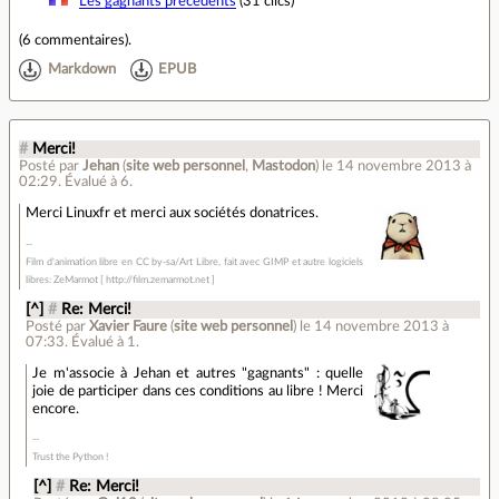
Les gagnants précédents
(31 clics)
(
6 commentaires
).
Markdown
EPUB
#
Merci!
Posté par
Jehan
(
site web personnel
,
Mastodon
)
le 14 novembre 2013 à
02:29
.
Évalué à
6
.
Merci Linuxfr et merci aux sociétés donatrices.
Film d'animation libre en CC by-sa/Art Libre, fait avec GIMP et autre logiciels
libres: ZeMarmot [ http://film.zemarmot.net ]
[^]
#
Re: Merci!
Posté par
Xavier Faure
(
site web personnel
)
le 14 novembre 2013 à
07:33
.
Évalué à
1
.
Je m'associe à Jehan et autres "gagnants" : quelle
joie de participer dans ces conditions au libre ! Merci
encore.
Trust the Python !
[^]
#
Re: Merci!