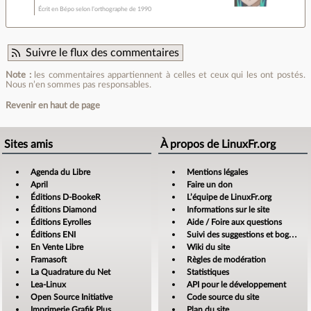
Écrit en Bépo selon l’orthographe de 1990
Suivre le flux des commentaires
Note :
les commentaires appartiennent à celles et ceux qui les ont postés.
Nous n’en sommes pas responsables.
Revenir en haut de page
Sites amis
À propos de LinuxFr.org
Agenda du Libre
Mentions légales
April
Faire un don
Éditions D-BookeR
L’équipe de LinuxFr.org
Éditions Diamond
Informations sur le site
Éditions Eyrolles
Aide / Foire aux questions
Éditions ENI
Suivi des suggestions et bogues
En Vente Libre
Wiki du site
Framasoft
Règles de modération
La Quadrature du Net
Statistiques
Lea-Linux
API pour le développement
Open Source Initiative
Code source du site
Imprimerie Grafik Plus
Plan du site