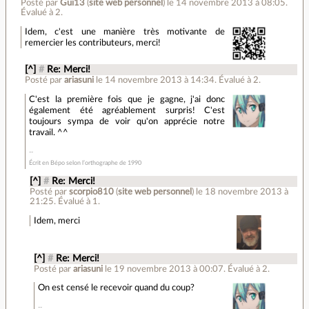
Posté par
Gui13
(
site web personnel
)
le 14 novembre 2013 à 08:05
.
Évalué à
2
.
Idem, c'est une manière très motivante de
remercier les contributeurs, merci!
[^]
#
Re: Merci!
Posté par
ariasuni
le 14 novembre 2013 à 14:34
.
Évalué à
2
.
C'est la première fois que je gagne, j'ai donc
également été agréablement surpris! C'est
toujours sympa de voir qu'on apprécie notre
travail. ^^
Écrit en Bépo selon l’orthographe de 1990
[^]
#
Re: Merci!
Posté par
scorpio810
(
site web personnel
)
le 18 novembre 2013 à
21:25
.
Évalué à
1
.
Idem, merci
[^]
#
Re: Merci!
Posté par
ariasuni
le 19 novembre 2013 à 00:07
.
Évalué à
2
.
On est censé le recevoir quand du coup?