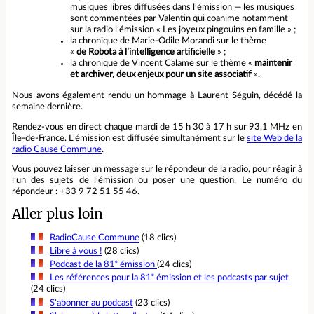
musiques libres diffusées dans l’émission — les musiques
sont commentées par Valentin qui coanime notamment
sur la radio l’émission « Les joyeux pingouins en famille » ;
la chronique de Marie‑Odile Morandi sur le thème
«
de Robota à l’intelligence artificielle
» ;
la chronique de Vincent Calame sur le thème «
maintenir
et archiver, deux enjeux pour un site associatif
».
Nous avons également rendu un hommage à Laurent Séguin, décédé la
semaine dernière.
Rendez‑vous en direct chaque mardi de 15 h 30 à 17 h sur 93,1 MHz en
Île‑de‑France. L’émission est diffusée simultanément sur le
site Web de la
radio Cause Commune
.
Vous pouvez laisser un message sur le répondeur de la radio, pour réagir à
l’un des sujets de l’émission ou poser une question. Le numéro du
répondeur : +33 9 72 51 55 46.
Aller plus loin
RadioCause Commune
(18 clics)
Libre à vous !
(28 clics)
Podcast de la 81ᵉ émission
(24 clics)
Les références pour la 81ᵉ émission et les podcasts par sujet
(24 clics)
S’abonner au podcast
(23 clics)