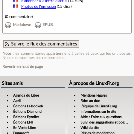
S’abonner à la lettre d’actus
(14 clics)
Photos de l’émission
(15 clics)
(
0 commentaire
).
Markdown
EPUB
Suivre le flux des commentaires
Note :
les commentaires appartiennent à celles et ceux qui les ont postés.
Nous n’en sommes pas responsables.
Revenir en haut de page
Sites amis
À propos de LinuxFr.org
Agenda du Libre
Mentions légales
April
Faire un don
Éditions D-BookeR
L’équipe de LinuxFr.org
Éditions Diamond
Informations sur le site
Éditions Eyrolles
Aide / Foire aux questions
Éditions ENI
Suivi des suggestions et bogues
En Vente Libre
Wiki du site
Framasoft
Règles de modération