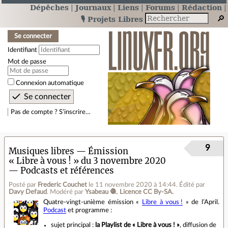
Dépêches
Journaux
Liens
Forums
Rédaction
🎙️ Projets Libres
Se connecter
Identifiant
Mot de passe
Connexion automatique
Pas de compte ? S’inscrire…
9
Musiques libres — Émission
« Libre à vous ! » du 3 novembre 2020
— Podcasts et références
Posté par
Frederic Couchet
le 11 novembre 2020 à 14:44
.
Édité par
Davy Defaud
.
Modéré par
Ysabeau 🧶
.
Licence CC By‑SA.
Quatre‑vingt‐unième émission «
Libre à vous !
» de l’April.
Podcast
et programme :
sujet principal :
la Playlist de « Libre à vous ! »
, diffusion de