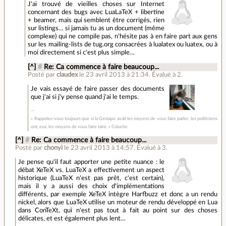
J'ai trouvé de vieilles choses sur Internet
concernant des bugs avec LuaLaTeX + libertine
+ beamer, mais qui semblent être corrigés, rien
sur listings… si jamais tu as un document (même
complexe) qui ne compile pas, n'hésite pas à en faire part aux gens
sur les mailing-lists de tug.org consacrées à lualatex ou luatex, ou à
moi directement si c'est plus simple…
[^]
#
Re: Ca commence à faire beaucoup...
Posté par
claudex
le 23 avril 2013 à 21:34
.
Évalué à
2
.
Je vais essayé de faire passer des documents
que j'ai si j'y pense quand j'ai le temps.
« Rappelez-vous toujours que si la Gestapo avait les moyens de vous faire parler, les politiciens
ont, eux, les moyens de vous faire taire. » Coluche
[^]
#
Re: Ca commence à faire beaucoup...
Posté par
chonyi
le 23 avril 2013 à 14:57
.
Évalué à
3
.
Je pense qu'il faut apporter une petite nuance : le
débat XeTeX vs. LuaTeX a effectivement un aspect
historique (LuaTeX n'est pas prêt, c'est certain),
mais il y a aussi des choix d'implémentations
différents, par exemple XeTeX intègre Harfbuzz et donc a un rendu
nickel, alors que LuaTeX utilise un moteur de rendu développé en Lua
dans ConTeXt, qui n'est pas tout à fait au point sur des choses
délicates, et est également plus lent…