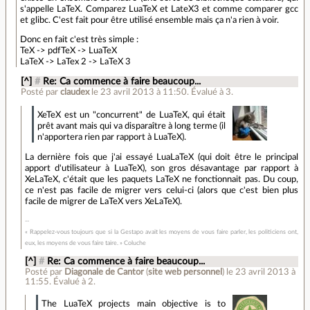
s'appelle LaTeX. Comparez LuaTeX et LateX3 et comme comparer gcc
et glibc. C'est fait pour être utilisé ensemble mais ça n'a rien à voir.
Donc en fait c'est très simple :
TeX -> pdfTeX -> LuaTeX
LaTeX -> LaTex 2 -> LaTeX 3
[^]
#
Re: Ca commence à faire beaucoup...
Posté par
claudex
le 23 avril 2013 à 11:50
.
Évalué à
3
.
XeTeX est un "concurrent" de LuaTeX, qui était
prêt avant mais qui va disparaître à long terme (il
n'apportera rien par rapport à LuaTeX).
La dernière fois que j'ai essayé LuaLaTeX (qui doit être le principal
apport d'utilisateur à LuaTeX), son gros désavantage par rapport à
XeLaTeX, c'était que les paquets LaTeX ne fonctionnait pas. Du coup,
ce n'est pas facile de migrer vers celui-ci (alors que c'est bien plus
facile de migrer de LaTeX vers XeLaTeX).
« Rappelez-vous toujours que si la Gestapo avait les moyens de vous faire parler, les politiciens ont,
eux, les moyens de vous faire taire. » Coluche
[^]
#
Re: Ca commence à faire beaucoup...
Posté par
Diagonale de Cantor
(
site web personnel
)
le 23 avril 2013 à
11:55
.
Évalué à
2
.
The LuaTeX projects main objective is to