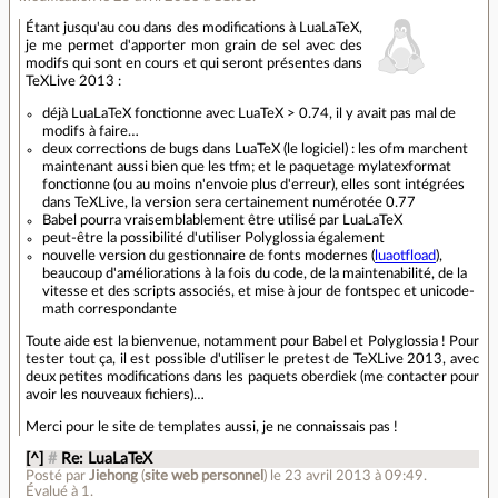
Étant jusqu'au cou dans des modifications à LuaLaTeX,
je me permet d'apporter mon grain de sel avec des
modifs qui sont en cours et qui seront présentes dans
TeXLive 2013 :
déjà LuaLaTeX fonctionne avec LuaTeX > 0.74, il y avait pas mal de
modifs à faire…
deux corrections de bugs dans LuaTeX (le logiciel) : les ofm marchent
maintenant aussi bien que les tfm; et le paquetage mylatexformat
fonctionne (ou au moins n'envoie plus d'erreur), elles sont intégrées
dans TeXLive, la version sera certainement numérotée 0.77
Babel pourra vraisemblablement être utilisé par LuaLaTeX
peut-être la possibilité d'utiliser Polyglossia également
nouvelle version du gestionnaire de fonts modernes (
luaotfload
),
beaucoup d'améliorations à la fois du code, de la maintenabilité, de la
vitesse et des scripts associés, et mise à jour de fontspec et unicode-
math correspondante
Toute aide est la bienvenue, notamment pour Babel et Polyglossia ! Pour
tester tout ça, il est possible d'utiliser le pretest de TeXLive 2013, avec
deux petites modifications dans les paquets oberdiek (me contacter pour
avoir les nouveaux fichiers)…
Merci pour le site de templates aussi, je ne connaissais pas !
[^]
#
Re: LuaLaTeX
Posté par
Jiehong
(
site web personnel
)
le 23 avril 2013 à 09:49
.
Évalué à
1
.