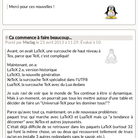
Merci pour ces nouvelles !
#
Ca commence à faire beaucoup...
Posté par
Maclag
le 23 avril 2013 à 11:29
.
Évalué à
10
.
Avant, on avait LaTeX, une surcouche de haut niveau à
Tex, parce que TeX, c'est compliqué!
Maintenant, on a:
LaTeX 2.x, version historique
LaTeX3, la nouvelle génération
XeTeX, la surcouche TeX spécialisé dans l'UTF8
LuaTeX, la surcouche TeX avec du Lua dedans
Je suis ravi de voir que le monde de Tex continue à être si dynamique.
Mais à un moment, on pourrait pas tous les mettre autour d'une table et
décider de faire un "Universal-TeX pour les dominer tous!"?
Parce qu'avec tout ça, maintenant, on a de nouveaux problèmes:
paquet truc qui marche avec LaTeX3 et LuaTeX mais ça "a tendance à
déconner" avec XeTex et autres joyeusetés.
C'était déjà difficile de se retrouver dans les paquets LaTeX (surtout 32
qui font la même chose, un ou deux qui recouvrent tellement de trucs
qu'on en installe 3 autres redondants sans le savoir, etc.).