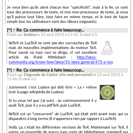
Je veux bien qu'ils aient chacun leur "spécificité", mais à la fin, ce sont
tous des processeurs de texte, et moi mon processeur de texte, je veux
qu'il puisse tout faire, tout faire en même temps, et le tout de façon
simple (oui, les utilisateurs sont des râleurs exigeants).
[^]
#
Re: Ca commence à faire beaucoup...
Posté par
boubou
le 23 avril 2013 à 11:42
.
Évalué à
5
.
XeTeX et LuaTeX ne sont pas des surcouches de TeX
mais de nouvelles implémentations du moteur TeX.
Pour savoir où tout ceci se dirige, cf cet excellent
article de Frank Mittlebach :
http://latex-
community.org/know-how/latex/55-latex-general/475-e-tex
[^]
#
Re: Ca commence à faire beaucoup...
Posté par
Diagonale de Cantor
(
site web personnel
)
le 23 avril 2013 à
11:46
.
Évalué à
5
.
Justement c'est Luatex qui doit être « La » relève
(voir la page wikipédia de Luatex).
Si tu veux tel que j'ai suivi : au commencement il y
avait TeX, puis il y a eu pdfTeX, puis LuaTeX.
XeTeX est un "concurrent" de LuaTeX, qui était prêt avant mais qui va
disparaître à long terme (il n'apportera rien par rapport à LuaTeX).
Voilà, ça, c'était les différentes versions de TeX. Maintenant sur TeX, il
existe un ensemble de macro (une sorte de bibliothèque standard) qui