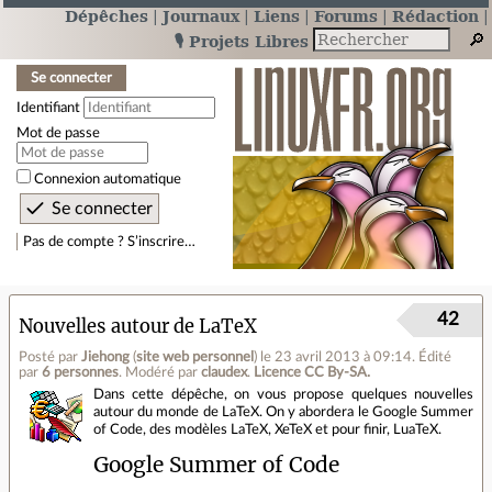
Dépêches
Journaux
Liens
Forums
Rédaction
🎙️ Projets Libres
Se connecter
Identifiant
Mot de passe
Connexion automatique
Pas de compte ? S’inscrire…
42
Nouvelles autour de LaTeX
Posté par
Jiehong
(
site web personnel
)
le 23 avril 2013 à 09:14
.
Édité
par
6 personnes
.
Modéré par
claudex
.
Licence CC By‑SA.
Dans cette dépêche, on vous propose quelques nouvelles
autour du monde de LaTeX. On y abordera le Google Summer
of Code, des modèles LaTeX, XeTeX et pour finir, LuaTeX.
Google Summer of Code