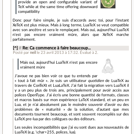
provide an open and configurable variant of
TeX while at the same time offering downward
compatibility
Donc pour faire simple, je suis d'accords avec toi, pour l'instant
XeTeX est plus mieux. Mais à long terme, LuaTeX se veut compatible
avec son ancêtre et sera le remplaçant. Mais oui, aujourd'hui LuaTeX
n'est pas encore vraiment mûre, alors que XeTeX marche
parfaitement.
[^]
#
Re: Ca commence à faire beaucoup...
Posté par
neil
le 23 avril 2013 à 17:32
.
Évalué à
2
.
Mais oui, aujourd'hui LuaTeX n'est pas encore
vraiment mûre
J’avoue ne pas bien voir ce que tu entends par
« tout à fait mûr ». Je suis un utilisateur
quotidien
de LuaTeX au
travers de ConTeXt et LuaLaTeX. J’ai fait la migration vers LuaTeX il
y a un peu plus de trois ans, principalement pour avoir accès aux
polices OpenType. J’ai écris une bonne quantité de formats, classes
et macros basés sur mon expérience LaTeX standard, et un peu en
Lua, et je n’ai absolument pas le moindre souvenir d’avoir eu des
problèmes de « maturité » de la solution, d’autant que mes
documents tournent beaucoup, et sont souvent recompilés sur des
LaTeX pre-lua par des collègues ou des éditeurs.
Les seules incompatibilités que j’ai eu sont dues aux nouveautés de
LuaTeX (e.g. \char>255, polices, lua).