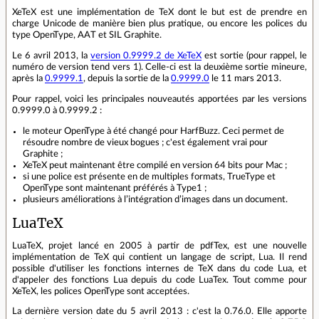
XeTeX est une implémentation de TeX dont le but est de prendre en
charge Unicode de manière bien plus pratique, ou encore les polices du
type OpenType, AAT et SIL Graphite.
Le 6 avril 2013, la
version 0.9999.2 de XeTeX
est sortie (pour rappel, le
numéro de version tend vers 1). Celle-ci est la deuxième sortie mineure,
après la
0.9999.1
, depuis la sortie de la
0.9999.0
le 11 mars 2013.
Pour rappel, voici les principales nouveautés apportées par les versions
0.9999.0 à 0.9999.2 :
le moteur OpenType à été changé pour HarfBuzz. Ceci permet de
résoudre nombre de vieux bogues ; c'est également vrai pour
Graphite ;
XeTeX peut maintenant être compilé en version 64 bits pour Mac ;
si une police est présente en de multiples formats, TrueType et
OpenType sont maintenant préférés à Type1 ;
plusieurs améliorations à l’intégration d’images dans un document.
LuaTeX
LuaTeX, projet lancé en 2005 à partir de pdfTex, est une nouvelle
implémentation de TeX qui contient un langage de script, Lua. Il rend
possible d'utiliser les fonctions internes de TeX dans du code Lua, et
d'appeler des fonctions Lua depuis du code LuaTex. Tout comme pour
XeTeX, les polices OpenType sont acceptées.
La dernière version date du 5 avril 2013 : c'est la 0.76.0. Elle apporte