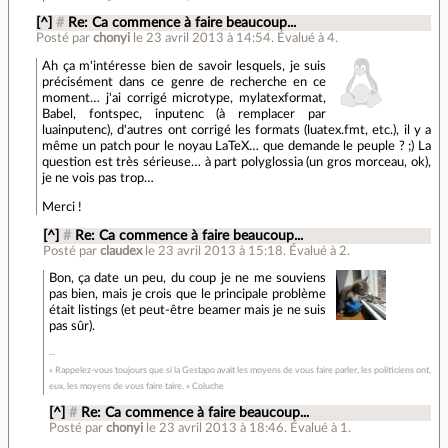
[^]
#
Re: Ca commence à faire beaucoup...
Posté par
chonyi
le 23 avril 2013 à 14:54
.
Évalué à
4
.
Ah ça m'intéresse bien de savoir lesquels, je suis
précisément dans ce genre de recherche en ce
moment… j'ai corrigé microtype, mylatexformat,
Babel, fontspec, inputenc (à remplacer par
luainputenc), d'autres ont corrigé les formats (luatex.fmt, etc.), il y a
même un patch pour le noyau LaTeX… que demande le peuple ? ;) La
question est très sérieuse… à part polyglossia (un gros morceau, ok),
je ne vois pas trop…
Merci !
[^]
#
Re: Ca commence à faire beaucoup...
Posté par
claudex
le 23 avril 2013 à 15:18
.
Évalué à
2
.
Bon, ça date un peu, du coup je ne me souviens
pas bien, mais je crois que le principale problème
était listings (et peut-être beamer mais je ne suis
pas sûr).
« Rappelez-vous toujours que si la Gestapo avait les moyens de vous faire parler, les politiciens ont,
eux, les moyens de vous faire taire. » Coluche
[^]
#
Re: Ca commence à faire beaucoup...
Posté par
chonyi
le 23 avril 2013 à 18:46
.
Évalué à
1
.