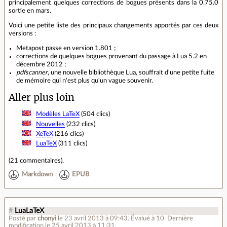
principalement quelques corrections de bogues présents dans la 0.75.0
sortie en mars.
Voici une petite liste des principaux changements apportés par ces deux
versions :
Metapost passe en version 1.801 ;
corrections de quelques bogues provenant du passage à Lua 5.2 en
décembre 2012 ;
pdfscanner
, une nouvelle bibliothèque Lua, souffrait d'une petite fuite
de mémoire qui n'est plus qu'un vague souvenir.
Aller plus loin
Modèles LaTeX
(504 clics)
Nouvelles
(232 clics)
XeTeX
(216 clics)
LuaTeX
(311 clics)
(
21 commentaires
).
Markdown
EPUB
#
LuaLaTeX
Posté par
chonyi
le 23 avril 2013 à 09:43
.
Évalué à
10
.
Dernière
modification le 25 avril 2013 à 11:31.