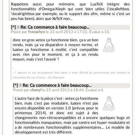
Rappelons aussi, pour mémoire, que LuaTeX intègre des
fonctionnalités d'Omega/Aleph qui sont bien utiles (\localleftbox,
\localrightbox par exemple, ou le support des ofm, même si c'est un
peu has been), alors que XeTeX non…
[^]
#
Re: Ca commence à faire beaucoup...
Posté par
fravashyo
le 23 avril 2013 à 17:32
.
Évalué à
10
.
donc en gros xetex ça fonctionne bien, ça a un bon
rendu, mais ça va disparaître à moyen terme, et
luatex ça fonctionne à moitié, c'est compatible
avec rien pour le moment, et ça à un rendu
moyen, mais c'est l'avenir ?
« I approve of any development that makes it more difficult for governments and criminals to
monopolize the use of force. » Eric Raymond
[^]
#
Re: Ca commence à faire beaucoup...
Posté par
chonyi
le 23 avril 2013 à 18:44
.
Évalué à
4
.
L'autre face de la pièce c'est : xetex ça fonctionne
bien, mais c'est pas modulaire, luatex n'est pas
encore disponible en version 1.0 (prévue pour le
printemps 2014), et donc est sujet à des
changements non-rétrocompatibles et a encore quelques bugs et
fonctionnalités manquantes, mais par contre est hyper-modulaire et
a de nombreuses fonctionnalités supplémentaires… Le modèle de
développement est très différent.