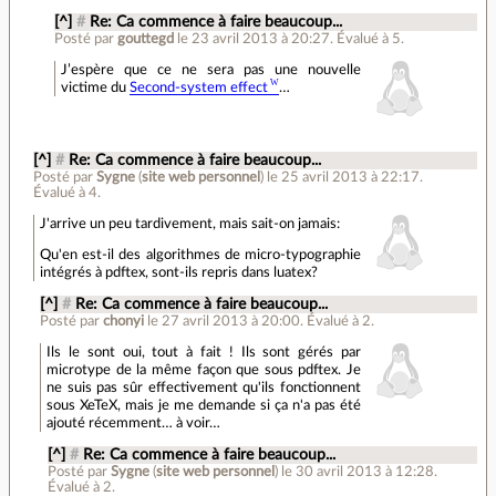
[^]
#
Re: Ca commence à faire beaucoup...
Posté par
gouttegd
le 23 avril 2013 à 20:27
.
Évalué à
5
.
J’espère que ce ne sera pas une nouvelle
victime du
Second-system effect
…
[^]
#
Re: Ca commence à faire beaucoup...
Posté par
Sygne
(
site web personnel
)
le 25 avril 2013 à 22:17
.
Évalué à
4
.
J'arrive un peu tardivement, mais sait-on jamais:
Qu'en est-il des algorithmes de micro-typographie
intégrés à pdftex, sont-ils repris dans luatex?
[^]
#
Re: Ca commence à faire beaucoup...
Posté par
chonyi
le 27 avril 2013 à 20:00
.
Évalué à
2
.
Ils le sont oui, tout à fait ! Ils sont gérés par
microtype de la même façon que sous pdftex. Je
ne suis pas sûr effectivement qu'ils fonctionnent
sous XeTeX, mais je me demande si ça n'a pas été
ajouté récemment… à voir…
[^]
#
Re: Ca commence à faire beaucoup...
Posté par
Sygne
(
site web personnel
)
le 30 avril 2013 à 12:28
.
Évalué à
2
.