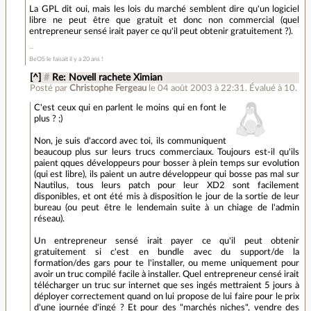
La GPL dit oui, mais les lois du marché semblent dire qu'un logiciel
libre ne peut être que gratuit et donc non commercial (quel
entrepreneur sensé irait payer ce qu'il peut obtenir gratuitement ?).
BeOS le faisait il y a 20 ans !
[^]
#
Re: Novell rachete Ximian
Posté par
Christophe Fergeau
le 04 août 2003 à 22:31
.
Évalué à
10
.
C'est ceux qui en parlent le moins qui en font le
plus ? ;)
Non, je suis d'accord avec toi, ils communiquent
beaucoup plus sur leurs trucs commerciaux. Toujours est-il qu'ils
paient qques développeurs pour bosser à plein temps sur evolution
(qui est libre), ils paient un autre développeur qui bosse pas mal sur
Nautilus, tous leurs patch pour leur XD2 sont facilement
disponibles, et ont été mis à disposition le jour de la sortie de leur
bureau (ou peut être le lendemain suite à un chiage de l'admin
réseau).
Un entrepreneur sensé irait payer ce qu'il peut obtenir
gratuitement si c'est en bundle avec du support/de la
formation/des gars pour te l'installer, ou meme uniquement pour
avoir un truc compilé facile à installer. Quel entrepreneur censé irait
télécharger un truc sur internet que ses ingés mettraient 5 jours à
déployer correctement quand on lui propose de lui faire pour le prix
d'une journée d'ingé ? Et pour des "marchés niches", vendre des