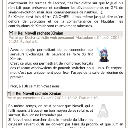
exactement les termes de l'accord, t'as l'air d'être sûr que Miguel n'a
rien fait pour préserver et continuer les développements en GPL de
ximian (evolution, mais aussi comaintenance de nautilus, ...).
Et Ximian c'est loin d'être GNOME!!! J'irais même jusqu'à dire qu'en
dehors de Evolution et de la comaintenance de Nautilus, les
contributions de Ximian sont relativement mineures...
[^]
#
Re: Novell rachete Ximian
Posté par
Da Scritch
(
site web personnel
,
Mastodon
)
le 04 août 2003 à
21:26
.
Évalué à
8
.
Avec le plugin permettant de se connecter aux
serveurs Exchanges, ils peuvent se faire du fric
Ximian.
C'est ce plug qui permettrait de nombreux forçats
des réseaux windowsiens de pouvoir switcher sous Linux. Et croyez-
moi, c'est pas uniquement pour fixer l'usage de la salle de réunion du
premier.
Non, à 10h ce matin c'est nous.
[^]
#
Re: Novell rachete Ximian
Posté par
crevette
le 04 août 2003 à 18:32
.
Évalué à
10
.
En même temps, on peut penser que Novell, qui a
failli mourir, à trouver un bon moyen de se refaire, et
surtout, là ou on ne l'attendait pas..
Si Novell veut marcher dans le monde du Libre, les
dirigeant savent qu'ils ne doivent pas faire du proprio, et que Ximian