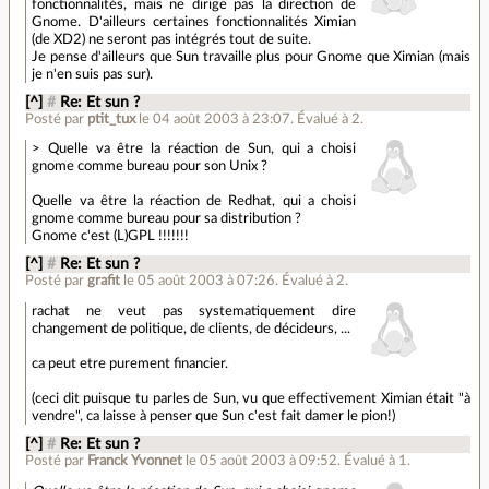
fonctionnalités, mais ne dirige pas la direction de
Gnome. D'ailleurs certaines fonctionnalités Ximian
(de XD2) ne seront pas intégrés tout de suite.
Je pense d'ailleurs que Sun travaille plus pour Gnome que Ximian (mais
je n'en suis pas sur).
[^]
#
Re: Et sun ?
Posté par
ptit_tux
le 04 août 2003 à 23:07
.
Évalué à
2
.
> Quelle va être la réaction de Sun, qui a choisi
gnome comme bureau pour son Unix ?
Quelle va être la réaction de Redhat, qui a choisi
gnome comme bureau pour sa distribution ?
Gnome c'est (L)GPL !!!!!!!
[^]
#
Re: Et sun ?
Posté par
grafit
le 05 août 2003 à 07:26
.
Évalué à
2
.
rachat ne veut pas systematiquement dire
changement de politique, de clients, de décideurs, ...
ca peut etre purement financier.
(ceci dit puisque tu parles de Sun, vu que effectivement Ximian était "à
vendre", ca laisse à penser que Sun c'est fait damer le pion!)
[^]
#
Re: Et sun ?
Posté par
Franck Yvonnet
le 05 août 2003 à 09:52
.
Évalué à
1
.