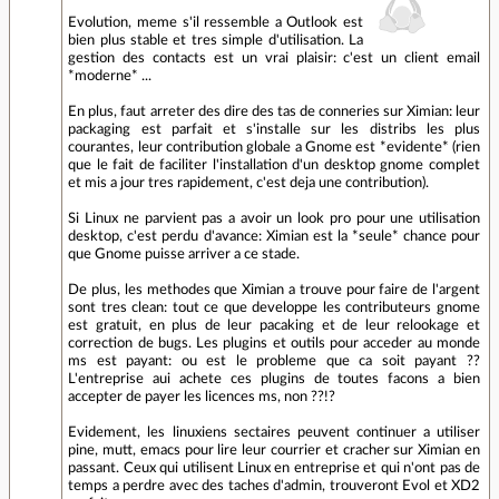
Evolution, meme s'il ressemble a Outlook est
bien plus stable et tres simple d'utilisation. La
gestion des contacts est un vrai plaisir: c'est un client email
*moderne* ...
En plus, faut arreter des dire des tas de conneries sur Ximian: leur
packaging est parfait et s'installe sur les distribs les plus
courantes, leur contribution globale a Gnome est *evidente* (rien
que le fait de faciliter l'installation d'un desktop gnome complet
et mis a jour tres rapidement, c'est deja une contribution).
Si Linux ne parvient pas a avoir un look pro pour une utilisation
desktop, c'est perdu d'avance: Ximian est la *seule* chance pour
que Gnome puisse arriver a ce stade.
De plus, les methodes que Ximian a trouve pour faire de l'argent
sont tres clean: tout ce que developpe les contributeurs gnome
est gratuit, en plus de leur pacaking et de leur relookage et
correction de bugs. Les plugins et outils pour acceder au monde
ms est payant: ou est le probleme que ca soit payant ??
L'entreprise aui achete ces plugins de toutes facons a bien
accepter de payer les licences ms, non ??!?
Evidement, les linuxiens sectaires peuvent continuer a utiliser
pine, mutt, emacs pour lire leur courrier et cracher sur Ximian en
passant. Ceux qui utilisent Linux en entreprise et qui n'ont pas de
temps a perdre avec des taches d'admin, trouveront Evol et XD2