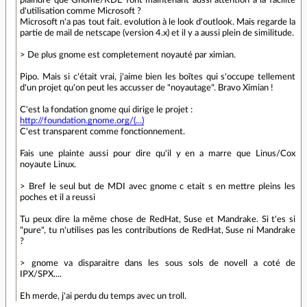
plaindre que Gnome/KDE font maintenant aussi attention à la facilité
d'utilisation comme Microsoft ?
Microsoft n'a pas tout fait. evolution à le look d'outlook. Mais regarde la
partie de mail de netscape (version 4.x) et il y a aussi plein de similitude.
> De plus gnome est completement noyauté par ximian.
Pipo. Mais si c'était vrai, j'aime bien les boîtes qui s'occupe tellement
d'un projet qu'on peut les accusser de "noyautage". Bravo Ximian !
C'est la fondation gnome qui dirige le projet :
http://foundation.gnome.org/(...)
C'est transparent comme fonctionnement.
Fais une plainte aussi pour dire qu'il y en a marre que Linus/Cox
noyaute Linux.
> Bref le seul but de MDI avec gnome c etait s en mettre pleins les
poches et il a reussi
Tu peux dire la même chose de RedHat, Suse et Mandrake. Si t'es si
"pure", tu n'utilises pas les contributions de RedHat, Suse ni Mandrake
?
> gnome va disparaitre dans les sous sols de novell a coté de
IPX/SPX....
Eh merde, j'ai perdu du temps avec un troll.