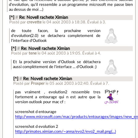
d'evolution, qu'il ressemble a un programme microsoft me passe bien
au dessus de moi ...)
[^]
#
Re: Novell rachete Ximian
Posté par
crevette
le 04 août 2003 à 18:38
.
Évalué à
3
.
de toute facon, la prochaine version
d'evolution(2.0) se detachera completement de
l'interface d'Outlook
[^]
#
Re: Novell rachete Ximian
Posté par
tene
le 04 août 2003 à 19:05
.
Évalué à
4
.
Et la prochaine version d'Outlook se détachera
aussi complètement de l'interface ... d'Outlook ;)
[^]
#
Re: Novell rachete Ximian
Posté par
Prosper
le 05 août 2003 à 02:40
.
Évalué à
7
.
pas vraiment , evolution2 ressemble tres
fortement a entourage qui n est autre que la
version outlook pour mac cf :
screenshot d entourage
http://www.microsoft.com/mac/products/entouragex/images/new_ento
screenshot d evolution 2
http://primates.ximian.com/~anna/evo2/evo2_mail.png(...)