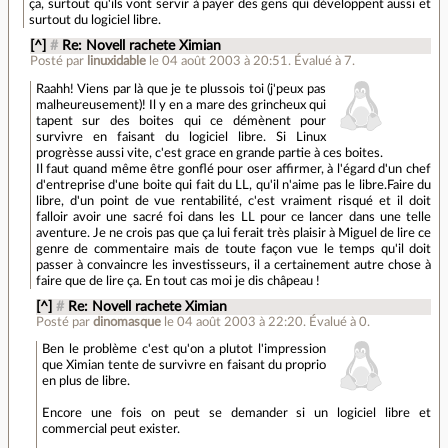
ça, surtout qu'ils vont servir à payer des gens qui développent aussi et
surtout du logiciel libre.
[^]
#
Re: Novell rachete Ximian
Posté par
linuxidable
le 04 août 2003 à 20:51
.
Évalué à
7
.
Raahh! Viens par là que je te plussois toi (j'peux pas
malheureusement)! Il y en a mare des grincheux qui
tapent sur des boites qui ce démènent pour
survivre en faisant du logiciel libre. Si Linux
progrèsse aussi vite, c'est grace en grande partie à ces boites.
Il faut quand même être gonflé pour oser affirmer, à l'égard d'un chef
d'entreprise d'une boite qui fait du LL, qu'il n'aime pas le libre.Faire du
libre, d'un point de vue rentabilité, c'est vraiment risqué et il doit
falloir avoir une sacré foi dans les LL pour ce lancer dans une telle
aventure. Je ne crois pas que ça lui ferait très plaisir à Miguel de lire ce
genre de commentaire mais de toute façon vue le temps qu'il doit
passer à convaincre les investisseurs, il a certainement autre chose à
faire que de lire ça. En tout cas moi je dis châpeau !
[^]
#
Re: Novell rachete Ximian
Posté par
dinomasque
le 04 août 2003 à 22:20
.
Évalué à
0
.
Ben le problème c'est qu'on a plutot l'impression
que Ximian tente de survivre en faisant du proprio
en plus de libre.
Encore une fois on peut se demander si un logiciel libre et
commercial peut exister.