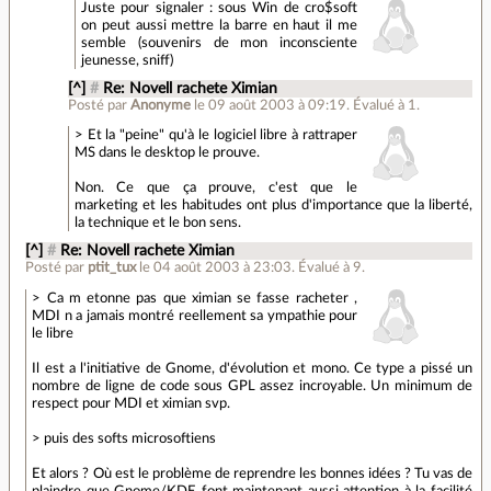
Juste pour signaler : sous Win de cro$soft
on peut aussi mettre la barre en haut il me
semble (souvenirs de mon inconsciente
jeunesse, sniff)
[^]
#
Re: Novell rachete Ximian
Posté par
Anonyme
le 09 août 2003 à 09:19
.
Évalué à
1
.
> Et la "peine" qu'à le logiciel libre à rattraper
MS dans le desktop le prouve.
Non. Ce que ça prouve, c'est que le
marketing et les habitudes ont plus d'importance que la liberté,
la technique et le bon sens.
[^]
#
Re: Novell rachete Ximian
Posté par
ptit_tux
le 04 août 2003 à 23:03
.
Évalué à
9
.
> Ca m etonne pas que ximian se fasse racheter ,
MDI n a jamais montré reellement sa ympathie pour
le libre
Il est a l'initiative de Gnome, d'évolution et mono. Ce type a pissé un
nombre de ligne de code sous GPL assez incroyable. Un minimum de
respect pour MDI et ximian svp.
> puis des softs microsoftiens
Et alors ? Où est le problème de reprendre les bonnes idées ? Tu vas de