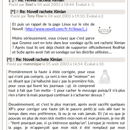
[^]
#
Re: Novell rachete Ximian
Posté par
Sixel
le 04 août 2003 à 18:44
.
Évalué à
-1
.
[^]
#
Re: Novell rachete Ximian
Posté par
Tony Flow
le 04 août 2003 à 19:10
.
Évalué à
2
.
Et puis un rappel de la page Linux sur le site de
Novell :
http://www.novell.com/fr-fr/linux/(...)
Moins sérieusement, vous croyez que c'est parce
que Gnome sort en tete dans leur sondage qu'ils ont racheté Ximian
? Après tout ils ont déjà choisit de supporter officiellement RedHat
et SuSe après avoir fait un sondage sur les distribs utilisées....
[^]
#
Re: Novell rachete Ximian
Posté par
mammique
le 05 août 2003 à 16:54
.
Évalué à
10
.
Premièrement la faute à étée corrigée, pour ceux
qui n'ont pas compris, ça sert à rien de "moinser" en
se disant que j'ai halluciné (oui c pas la première fois,
pour ceux qui lisent les journaux ;-p). Je comprend
tout à fait que l'on mette -1 pour cacher le message puisqu'il n'à plus
rien a faire là mais pourquoi continuer à s'acharner dessus ?
Deuxièmement, et c'est le plus marrant, après avoir sacrifé quelques
XP's pour corriger une faute (oh le pauvre petit) je suis allé tuer le
temps dans mes préférence, là ou je ne vais jamais. Et j'ai vu que je
pouvais en plus de mon nick mettre mon nom et mon prénom, je me dit
: "tient pourquoi pas, si ça intéresse quelqu'un". Lorsque je reviens sur
la page, je m'apperçoit que mon nick é été remplacé par mon