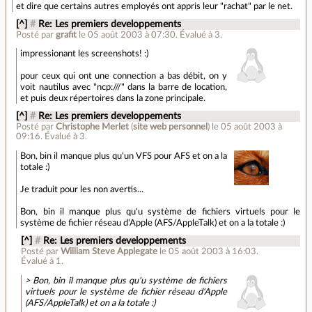
et dire que certains autres employés ont appris leur "rachat" par le net.
[^]
#
Re: Les premiers developpements
Posté par
grafit
le 05 août 2003 à 07:30
.
Évalué à
3
.
impressionant les screenshots! :)
pour ceux qui ont une connection a bas débit, on y
voit nautilus avec "ncp:///" dans la barre de location,
et puis deux répertoires dans la zone principale.
[^]
#
Re: Les premiers developpements
Posté par
Christophe Merlet
(
site web personnel
)
le 05 août 2003 à
09:16
.
Évalué à
3
.
Bon, bin il manque plus qu'un VFS pour AFS et on a la
totale :)
Je traduit pour les non avertis...
Bon, bin il manque plus qu'u système de fichiers virtuels pour le
système de fichier réseau d'Apple (AFS/AppleTalk) et on a la totale :)
[^]
#
Re: Les premiers developpements
Posté par
William Steve Applegate
le 05 août 2003 à 16:03
.
Évalué à
1
.
> Bon, bin il manque plus qu'u système de fichiers
virtuels pour le système de fichier réseau d'Apple
(AFS/AppleTalk) et on a la totale :)