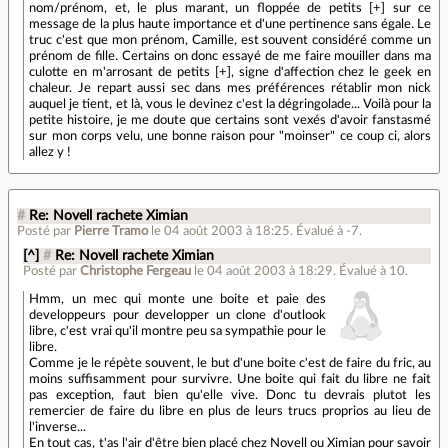
nom/prénom, et, le plus marant, un floppée de petits [+] sur ce
message de la plus haute importance et d'une pertinence sans égale. Le
truc c'est que mon prénom, Camille, est souvent considéré comme un
prénom de fille. Certains on donc essayé de me faire mouiller dans ma
culotte en m'arrosant de petits [+], signe d'affection chez le geek en
chaleur. Je repart aussi sec dans mes préférences rétablir mon nick
auquel je tient, et là, vous le devinez c'est la dégringolade... Voilà pour la
petite histoire, je me doute que certains sont vexés d'avoir fanstasmé
sur mon corps velu, une bonne raison pour "moinser" ce coup ci, alors
allez y !
#
Re: Novell rachete Ximian
Posté par
Pierre Tramo
le 04 août 2003 à 18:25
.
Évalué à
-7
.
[^]
#
Re: Novell rachete Ximian
Posté par
Christophe Fergeau
le 04 août 2003 à 18:29
.
Évalué à
10
.
Hmm, un mec qui monte une boite et paie des
developpeurs pour developper un clone d'outlook
libre, c'est vrai qu'il montre peu sa sympathie pour le
libre.
Comme je le répète souvent, le but d'une boite c'est de faire du fric, au
moins suffisamment pour survivre. Une boite qui fait du libre ne fait
pas exception, faut bien qu'elle vive. Donc tu devrais plutot les
remercier de faire du libre en plus de leurs trucs proprios au lieu de
l'inverse...
En tout cas, t'as l'air d'être bien placé chez Novell ou Ximian pour savoir