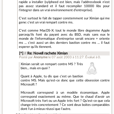
rapide a installer (sylpheed est bien, mais l'addressbook n'est
pas assez standard et il faut recompiler 10000 libs pour
l'integrer dans un vrai environnement d'entreprise).
C'est surtout le fait de tapper constemment sur Ximian qui me
gene: c'est un vrai rempart contre ms.
C'est comme MacOS-X: tout le monde libre degomme Apple
parcequ'ils font du payant avec du BSD, mais sans eux le
monde de l'informatique d'entreprise serait encore + oriente
ms ... c'est aussi un des derniers bastion contre ms ... il faut
esperer qu'ils tiennent.
[^]
#
Re: Novell rachete Ximian
Posté par
Anonyme
le 07 août 2003 à 11:27
.
Évalué à
0
.
Ximian serait un rempart contre MS ? Très
bien... mais en quoi ?
Quant à Apple, tu dis que c'est un bastion
contre MS. Mais qu'est-ce donc que cette obsession contre
Microsoft ?
Microsoft correspond à un modèle économique. Apple
correspond exactement au même. Que te chaud d'avoir un
Microsoft très fort ou un Apple très fort ? Qu'est-ce que cela
change très concretement ? Ce sont deux boites comparables
dont l'un à mieux réussi que l'autre.