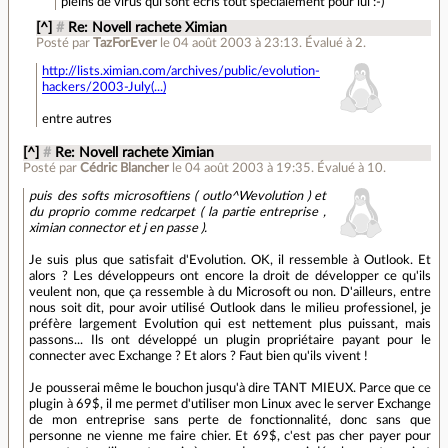
pleins de virus qui sont écris tout spécialement pour lui :-)
[^]
#
Re: Novell rachete Ximian
Posté par
TazForEver
le 04 août 2003 à 23:13
.
Évalué à
2
.
http://lists.ximian.com/archives/public/evolution-
hackers/2003-July(...)
entre autres
[^]
#
Re: Novell rachete Ximian
Posté par
Cédric Blancher
le 04 août 2003 à 19:35
.
Évalué à
10
.
puis des softs microsoftiens ( outlo^Wevolution ) et
du proprio comme redcarpet ( la partie entreprise ,
ximian connector et j en passe ).
Je suis plus que satisfait d'Evolution. OK, il ressemble à Outlook. Et
alors ? Les développeurs ont encore la droit de développer ce qu'ils
veulent non, que ça ressemble à du Microsoft ou non. D'ailleurs, entre
nous soit dit, pour avoir utilisé Outlook dans le milieu professionel, je
préfère largement Evolution qui est nettement plus puissant, mais
passons... Ils ont développé un plugin propriétaire payant pour le
connecter avec Exchange ? Et alors ? Faut bien qu'ils vivent !
Je pousserai même le bouchon jusqu'à dire TANT MIEUX. Parce que ce
plugin à 69$, il me permet d'utiliser mon Linux avec le server Exchange
de mon entreprise sans perte de fonctionnalité, donc sans que
personne ne vienne me faire chier. Et 69$, c'est pas cher payer pour