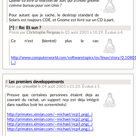
Quelle va être la réaction de Sun, qui a choisi gnome
comme bureau pour son Unix ?
Pour autant que je sache, le desktop standard de
Solaris est toujours CDE, et Gnome est livré sur un CD à part.
[^]
#
Re: Et sun ?
Posté par
Christophe Fergeau
le 05 août 2003 à 10:29
.
Évalué à
4
.
Ce n'est (bientot) plus le cas:
http://www.computerworld.com/softwaretopics/os/linux/story/0,10801
(...)
#
Les premiers developpements
Posté par
crevette
le 04 août 2003 à 21:33
.
Évalué à
5
.
Preuve que certaines personnes étaient deja au
courant du rachat, un support ncp est déja intégré
dans nautilus (voir les screenshots)
http://primates.ximian.com/~michael/ncp1.png(...)
http://primates.ximian.com/~michael/ncp2.png(...)
http://primates.ximian.com/~michael/ncp3.png(...)
http://primates.ximian.com/~michael/ncp4.png.(...)