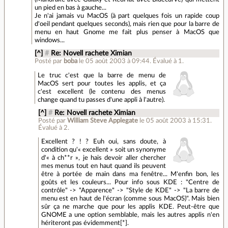
un pied en bas à gauche...
Je n'ai jamais vu MacOS (à part quelques fois un rapide coup
d'oeil pendant quelques seconds), mais rien que pour la barre de
menu en haut Gnome me fait plus penser à MacOS que
windows...
[^]
#
Re: Novell rachete Ximian
Posté par
boba
le 05 août 2003 à 09:44
.
Évalué à
1
.
Le truc c'est que la barre de menu de
MacOS sert pour toutes les applis, et ça
c'est excellent (le contenu des menus
change quand tu passes d'une appli à l'autre).
[^]
#
Re: Novell rachete Ximian
Posté par
William Steve Applegate
le 05 août 2003 à 15:31
.
Évalué à
2
.
Excellent ? ! ? Euh oui, sans doute, à
condition qu'« excellent » soit un synonyme
d'« à ch**r », je hais devoir aller chercher
mes menus tout en haut quand ils peuvent
être à portée de main dans ma fenêtre... M'enfin bon, les
goûts et les couleurs... Pour info sous KDE : "Centre de
contrôle" -> "Apparence" -> "Style de KDE" -> "La barre de
menu est en haut de l'écran (comme sous MacOS)". Mais bien
sûr ça ne marche que pour les applis KDE. Peut-être que
GNOME a une option semblable, mais les autres applis n'en
hériteront pas évidemment[*].