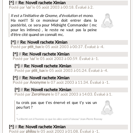
[^]
#
Re: Novell rachete Ximian
Posté par
\o/
le 05 août 2003 à 00:18
.
Évalué à
2
.
Il est a l'initiative de Gnome, d'évolution et mono.
Ha non!!! Si ce monsieur doit entrer dans la
postérité, ce sera pour Midnight Commander ( mc
pour les intimes) , le reste ne vaut pas la peine
d'être cité quand on connaît mc.
[^]
#
Re: Novell rachete Ximian
Posté par
ptit_tux
le 05 août 2003 à 00:37
.
Évalué à
-4
.
[^]
#
Re: Novell rachete Ximian
Posté par
\o/
le 05 août 2003 à 00:59
.
Évalué à
-1
.
[^]
#
Re: Novell rachete Ximian
Posté par
ptit_tux
le 05 août 2003 à 01:24
.
Évalué à
-4
.
[^]
#
Re: Novell rachete Ximian
Posté par
Anonyme
le 07 août 2003 à 11:34
.
Évalué à
-1
.
[^]
#
Re: Novell rachete Ximian
Posté par
ZeroHeure
le 07 août 2003 à 14:03
.
Évalué à
1
.
tu crois pas que t'es énervé et que t'y vas un
peu fort ?
"La liberté est à l'homme ce que les ailes sont à l'oiseau" Jean-Pierre Rosnay
[^]
#
Re: Novell rachete Ximian
Posté par
philou
le 05 août 2003 à 01:08
.
Évalué à
-1
.