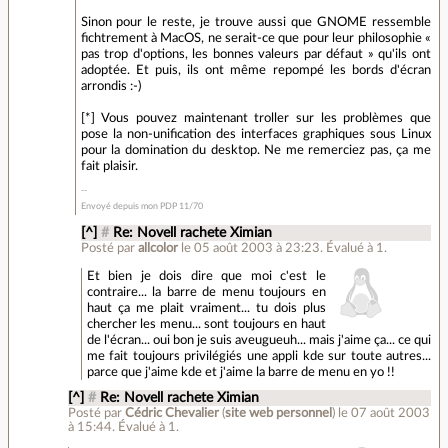
Sinon pour le reste, je trouve aussi que GNOME ressemble
fichtrement à MacOS, ne serait-ce que pour leur philosophie «
pas trop d'options, les bonnes valeurs par défaut » qu'ils ont
adoptée. Et puis, ils ont même repompé les bords d'écran
arrondis :-)
[*] Vous pouvez maintenant troller sur les problèmes que
pose la non-unification des interfaces graphiques sous Linux
pour la domination du desktop. Ne me remerciez pas, ça me
fait plaisir.
Envoyé depuis mon PDP 11/70
[^]
#
Re: Novell rachete Ximian
Posté par
allcolor
le 05 août 2003 à 23:23
.
Évalué à
1
.
Et bien je dois dire que moi c'est le
contraire... la barre de menu toujours en
haut ça me plait vraiment... tu dois plus
chercher les menu... sont toujours en haut
de l'écran... oui bon je suis aveugueuh... mais j'aime ça... ce qui
me fait toujours privilégiés une appli kde sur toute autres...
parce que j'aime kde et j'aime la barre de menu en yo !!
[^]
#
Re: Novell rachete Ximian
Posté par
Cédric Chevalier
(
site web personnel
)
le 07 août 2003
à 15:44
.
Évalué à
1
.