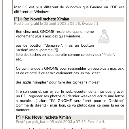
Mac OS est plus différent de Windows que Gnome ou KDE est
différent de Windows.
[^]
#
Re: Novell rachete Ximian
Posté par
grafit
le 05 août 2003 à 06:58
.
Évalué à
1
.
Ben chez moi, GNOME ressenble quand meme
vachement plus a mac osx qu'a windows...
pas de boutton "demarrer", mais un boutton
"action" (menu pomme (?))
liste des taches en haut a droite comme ce bon vieux "finder",
etc.
Ce qui manque a GNOME pour ressembler un peu plus a mac osx,
et de ce coté là ce serait vraiement pas un mal, c'est
des applis *simples* pour faire des taches *simples*
(lire son couriel, surfer sur le web, ecouter de la musique, graver
un CD, regarder ses photos du dernier weekend, ecrire une lettre
a mamie, ...) alors *là* GNOME sera "pret pour le Desktop"
(comme ils disent) - mais bon, ca va plutot dans ce sens la en ce
moment.
[^]
#
Re: Novell rachete Ximian
Posté par
ptit_tux
le 05 août 2003 à 07:45
.
Évalué à
4
.