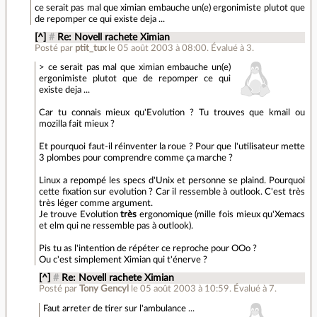
ce serait pas mal que ximian embauche un(e) ergonimiste plutot que
de repomper ce qui existe deja ...
[^]
#
Re: Novell rachete Ximian
Posté par
ptit_tux
le 05 août 2003 à 08:00
.
Évalué à
3
.
> ce serait pas mal que ximian embauche un(e)
ergonimiste plutot que de repomper ce qui
existe deja ...
Car tu connais mieux qu'Evolution ? Tu trouves que kmail ou
mozilla fait mieux ?
Et pourquoi faut-il réinventer la roue ? Pour que l'utilisateur mette
3 plombes pour comprendre comme ça marche ?
Linux a repompé les specs d'Unix et personne se plaind. Pourquoi
cette fixation sur evolution ? Car il ressemble à outlook. C'est très
très léger comme argument.
Je trouve Evolution
très
ergonomique (mille fois mieux qu'Xemacs
et elm qui ne ressemble pas à outlook).
Pis tu as l'intention de répéter ce reproche pour OOo ?
Ou c'est simplement Ximian qui t'énerve ?
[^]
#
Re: Novell rachete Ximian
Posté par
Tony Gencyl
le 05 août 2003 à 10:59
.
Évalué à
7
.
Faut arreter de tirer sur l'ambulance ...