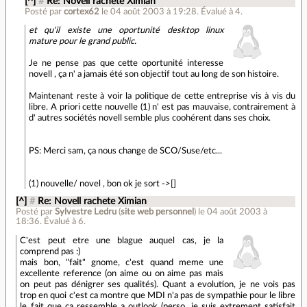
[^]
#
Re: Novell rachete Ximian
Posté par
cortex62
le 04 août 2003 à 19:28
.
Évalué à
4
.
et qu'il existe une oportunité desktop linux
mature pour le grand public.
Je ne pense pas que cette oportunité interesse
novell , ça n' a jamais été son objectif tout au long de son histoire.
Maintenant reste à voir la politique de cette entreprise vis à vis du
libre. A priori cette nouvelle (1) n' est pas mauvaise, contrairement à
d' autres sociétés novell semble plus coohérent dans ses choix.
PS: Merci sam, ça nous change de SCO/Suse/etc...
(1) nouvelle/ novel , bon ok je sort ->[]
[^]
#
Re: Novell rachete Ximian
Posté par
Sylvestre Ledru
(
site web personnel
)
le 04 août 2003 à
18:36
.
Évalué à
6
.
C'est peut etre une blague auquel cas, je la
comprend pas :)
mais bon, "fait" gnome, c'est quand meme une
excellente reference (on aime ou on aime pas mais
on peut pas dénigrer ses qualités). Quant a evolution, je ne vois pas
trop en quoi c'est ca montre que MDI n'a pas de sympathie pour le libre
le fait que ca ressemble a outlook (perso, je suis extrement satisfait