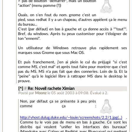
> pas de boutton "demarrer", mais un boutton
"action" (menu pomme (?))
Ouais, on s'en fout du nom. gnome c'est un
pied, sous redhat il y a un chapeau, d'autres appèlent ça le menu
du bureau...
C'est (par défaut) en bas à gauche et ça donne accès à ""tout"".
Bref, du windows. Après tu peux customiser pour t'éloigner de
ton "ennemi".
Un utilisateur de Windows retrouve plus rapidement ses
marques sous Gnome que sous Mac OS.
Et puis franchement, j'en ai plein le cul du préjugé "si c'est
comme MS, c'est mal" et après tout faire pour montrer que c'est
pas du MS. MS n'a pas fait que des conneries. Loin de là. Et la
"peine" qu'à le logiciel libre à rattraper MS dans le desktop le
prouve.
[^]
#
Re: Novell rachete Ximian
Posté par
Moonz
le 05 août 2003 à 09:08
.
Évalué à
2
.
Non, par défaut ça se présente à peu près
comme ça :
http://vhost.dulug.duke.edu/~louie/screenshots/2.2/1.jpg(...)
.
Comme tu le vois pas de menu en bas à gauche. Ce sont les
distribs qui veulent "unifier les interfaces des bureaux"
(Mandrake avec Galaxy et RedHat avec Bluecurve) qui mettent