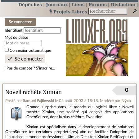
Dépêches
Journaux
Liens
Forums
Rédaction
🎙️ Projets Libres
Se connecter
Identifiant
Mot de passe
Connexion automatique
Pas de compte ? S’inscrire…
0
Novell rachète Ximian
Posté par
Samuel Pajilewski
le 04 août 2003 à 18:18
.
Modéré par
Nÿco
.
Grande surprise dans le monde du logiciel libre : Novell
rachète Ximian, une société qui conçoit des applications
OpenSource, dont la plus célèbre, Evolution.
Ximian est spécialisée dans le développement de solutions
OpenSource (et certaines propriétaires) afin de faciliter l'adoption de
Linux dans le monde professionnel. Ximian Desktop, Ximian RedCarpet et