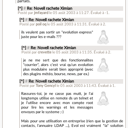
parfaits.
[^]
#
Re: Novell rachete Ximian
Posté par
jmfayard
le 05 août 2003 à 11:27
.
Évalué à
-1
.
[^]
#
Re: Novell rachete Ximian
Posté par
poil oq
le 05 août 2003 à 11:31
.
Évalué à
2
.
ils veulent pas sortir un "evolution express"
juste pour les e-mails ???
[^]
#
Re: Novell rachete Ximian
Posté par
crevette
le 05 août 2003 à 11:35
.
Évalué à
2
.
je ne me sert que des fonctionnalites
"courrier", alors c'est vrai qu'un evolution
plus modulaire serait bien approprié (avec
des plugins météo, bourse, news, par ex.)
[^]
#
Re: Novell rachete Ximian
Posté par
Tony Gencyl
le 05 août 2003 à 11:43
.
Évalué à
1
.
Rassures-toi, je ne casse pas mutt, je l'ai
longtemps utilise en remote ds un telnet et
je l'utilise encore avec mon compte root
pour lire les warnings et les messages
envoyes par le systeme ;-)
Mais pour une utilisation en entreprise (rien que la gestion de
contacts, l'annuaire LDAP ...), Evol est vraiment *la* solution