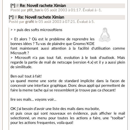
[^]
#
Re: Novell rachete Ximian
Posté par
ptit_tux
le 05 août 2003 à 01:17
.
Évalué à
-1
.
[^]
#
Re: Novell rachete Ximian
Posté par
grafit
le 05 août 2003 à 07:21
.
Évalué à
5
.
> > puis des softs microsoftiens
> Et alors ? Où est le problème de reprendre les
bonnes idées ? Tu vas de plaindre que Gnome/KDE
font maintenant aussi attention à la facilité d'utilisation comme
Microsoft ?
> Microsoft n'a pas tout fait. evolution à le look d'outlook. Mais
regarde la partie de mail de netscape (version 4.x) et il y a aussi plein
de similitude.
Ben oui! tout à fait!
ya quand meme une sorte de standard implicite dans la facon de
concevoir une interface graphique. Donc deux appli qui permettent de
faire la meme tache qui se ressemblent je trouve pas ca chocant!
lire ses mails... voyons voir...
OK j'ai besoin d'avoir une liste des mails dans ma boite,
et puis ceux qui sont nouveaux en évidence, puis afficher le mail
selectionné, un menu pour toutes les actions a faire, une "toolbar"
pour les actions frequentes, voila quoi!