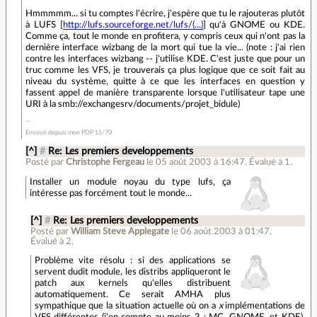
Hmmmmm... si tu comptes l'écrire, j'espère que tu le rajouteras plutôt
à LUFS [
http://lufs.sourceforge.net/lufs/(...)
] qu'à GNOME ou KDE.
Comme ça, tout le monde en profitera, y compris ceux qui n'ont pas la
dernière interface wizbang de la mort qui tue la vie... (note : j'ai rien
contre les interfaces wizbang -- j'utilise KDE. C'est juste que pour un
truc comme les VFS, je trouverais ça plus logique que ce soit fait au
niveau du système, quitte à ce que les interfaces en question y
fassent appel de manière transparente lorsque l'utilisateur tape une
URI à la smb://exchangesrv/documents/projet_bidule)
Envoyé depuis mon PDP 11/70
[^]
#
Re: Les premiers developpements
Posté par
Christophe Fergeau
le 05 août 2003 à 16:47
.
Évalué à
1
.
Installer un module noyau du type lufs, ça
intéresse pas forcément tout le monde...
[^]
#
Re: Les premiers developpements
Posté par
William Steve Applegate
le 06 août 2003 à 01:47
.
Évalué à
2
.
Problème vite résolu : si des applications se
servent dudit module, les distribs appliqueront le
patch aux kernels qu'elles distribuent
automatiquement. Ce serait AMHA plus
sympathique que la situation actuelle où on a
x
implémentations de