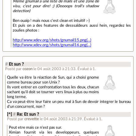
Même gnumail a une liste de mails et une zone de
visu, c'est pour dire! ;) (Ooooops troll's shadow
detection)
Ben ouaip ! mais nous c'est clean et intuitif :-)
Et puis on a des features de desssaïdeurs aussi hein, regardez les
zoulies photos :
http://www.xdev.org/shots/gnumail15.png(...)
http://www.xdev.org/shots/gnumail16.png(...)
#
Et sun ?
Posté par
cozon
le 04 août 2003 à 21:33
.
Évalué à
1
.
Quelle va être la réaction de Sun, qui a choisi gnome
comme bureau pour son Unix ?
Ils vont entrer en confrontation tous les deux, chacun
sachant qu'il doit se tourner vers linux à plus ou moins
long terme.
Ca va peut-être leur faire un peu mal à Sun de devoir integrer le bureau
d'un concurrent, non ?
[^]
#
Re: Et sun ?
Posté par
crevette
le 04 août 2003 à 21:39
.
Évalué à
1
.
Peut etre mais ce n'est pas sur.
Ximian fournit via les developpeurs, quelques