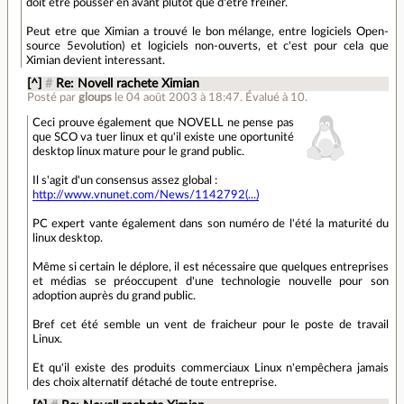
doit etre pousser en avant plutot que d'être freiner.
Peut etre que Ximian a trouvé le bon mélange, entre logiciels Open-
source 5evolution) et logiciels non-ouverts, et c'est pour cela que
Ximian devient interessant.
[^]
#
Re: Novell rachete Ximian
Posté par
gloups
le 04 août 2003 à 18:47
.
Évalué à
10
.
Ceci prouve également que NOVELL ne pense pas
que SCO va tuer linux et qu'il existe une oportunité
desktop linux mature pour le grand public.
Il s'agit d'un consensus assez global :
http://www.vnunet.com/News/1142792(...)
PC expert vante également dans son numéro de l'été la maturité du
linux desktop.
Même si certain le déplore, il est nécessaire que quelques entreprises
et médias se préoccupent d'une technologie nouvelle pour son
adoption auprès du grand public.
Bref cet été semble un vent de fraicheur pour le poste de travail
Linux.
Et qu'il existe des produits commerciaux Linux n'empêchera jamais
des choix alternatif détaché de toute entreprise.