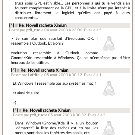
trucs sous GPL est viable... Les personnes à qui tu le vends s'en
foutent complètement de la GPL, et à la limite n'ont pas intérêt à
distribuer librement le logiciel qu'elles ont payé à leurs
concurrents...
[^]
#
Re: Novell rachete Ximian
Posté par
ptit_tux
le 04 août 2003 à 23:06
.
Évalué à
5
.
> Je suis plus que satisfait d'Evolution. OK, il
ressemble à Outlook. Et alors ?
evolution ressemble à Outlook comme
Gnome/Kde ressemble à Windows. Ça ne m'empêche pas d'être
heureux de les utiliser.
[^]
#
Re: Novell rachete Ximian
Posté par
Lafrite
le 05 août 2003 à 00:12
.
Évalué à
1
.
Et Windows il ressemble pas aux systèmes mac ?
et ainsi de suite..
:-)
[^]
#
Re: Novell rachete Ximian
Posté par
ptit_tux
le 05 août 2003 à 00:32
.
Évalué à
2
.
Dans Windows/Gnome/Kde il y a un bouton
"démarrer", la liste des taches est en bas, les
menus sont dans les fenêtres des applis, etc.