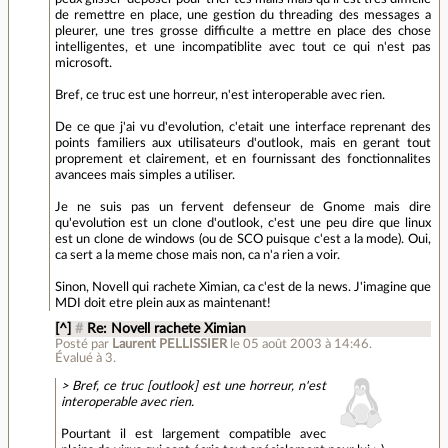
de remettre en place, une gestion du threading des messages a
pleurer, une tres grosse difficulte a mettre en place des chose
intelligentes, et une incompatiblite avec tout ce qui n'est pas
microsoft.
Bref, ce truc est une horreur, n'est interoperable avec rien.
De ce que j'ai vu d'evolution, c'etait une interface reprenant des
points familiers aux utilisateurs d'outlook, mais en gerant tout
proprement et clairement, et en fournissant des fonctionnalites
avancees mais simples a utiliser.
Je ne suis pas un fervent defenseur de Gnome mais dire
qu'evolution est un clone d'outlook, c'est une peu dire que linux
est un clone de windows (ou de SCO puisque c'est a la mode). Oui,
ca sert a la meme chose mais non, ca n'a rien a voir.
Sinon, Novell qui rachete Ximian, ca c'est de la news. J'imagine que
MDI doit etre plein aux as maintenant!
[^]
#
Re: Novell rachete Ximian
Posté par
Laurent PELLISSIER
le 05 août 2003 à 14:46
.
Évalué à
3
.
> Bref, ce truc [outlook] est une horreur, n'est
interoperable avec rien.
Pourtant il est largement compatible avec