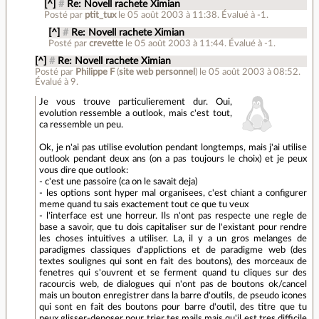
[^]
#
Re: Novell rachete Ximian
Posté par
ptit_tux
le 05 août 2003 à 11:38
.
Évalué à
-1
.
[^]
#
Re: Novell rachete Ximian
Posté par
crevette
le 05 août 2003 à 11:44
.
Évalué à
-1
.
[^]
#
Re: Novell rachete Ximian
Posté par
Philippe F
(
site web personnel
)
le 05 août 2003 à 08:52
.
Évalué à
9
.
Je vous trouve particulierement dur. Oui,
evolution ressemble a outlook, mais c'est tout,
ca ressemble un peu.
Ok, je n'ai pas utilise evolution pendant longtemps, mais j'ai utilise
outlook pendant deux ans (on a pas toujours le choix) et je peux
vous dire que outlook:
- c'est une passoire (ca on le savait deja)
- les options sont hyper mal organisees, c'est chiant a configurer
meme quand tu sais exactement tout ce que tu veux
- l'interface est une horreur. Ils n'ont pas respecte une regle de
base a savoir, que tu dois capitaliser sur de l'existant pour rendre
les choses intuitives a utiliser. La, il y a un gros melanges de
paradigmes classiques d'applictions et de paradigme web (des
textes soulignes qui sont en fait des boutons), des morceaux de
fenetres qui s'ouvrent et se ferment quand tu cliques sur des
racourcis web, de dialogues qui n'ont pas de boutons ok/cancel
mais un bouton enregistrer dans la barre d'outils, de pseudo icones
qui sont en fait des boutons pour barre d'outil, des titre que tu
peux glisser-deposer pour trier tes mails mais qu'il est tres difficile