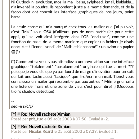
Ni Outlook ni evolution, mozilla mail, balsa, sylpheed, kmail, blablabla...
n'a inventé la poudre. Ils repondent juste a la meme demande, et de la
facon dont ont concoit les interface graphiques de nos jours, point
barre.
La seule chose qui m'a marqué chez tous les mailer que j'ai pu voir,
c'est "Mail" sous OSX (d'ailleurs, pas de nom particulier pour cette
appli, qui se voit ainsi intégrée dans l'OS "end-user", comme une
fonction de base, de la meme maniere que copier un fichier), je disais
donc, c'est l'icone "send" de "Mail-le-bien-nomé" : un avion en papier
:))) (*)
(*) Comment ca vous vous attendiez a une revelation sur une interface
graphique *totalement* *absoluement* originale qui tue la mort ???
puisque je vous dis que ya pas lourd de marge d'inovation pour un soft
qui fait une tache aussi *basique* que lire/ecrire un mail. Tiens! vous
connaissez un mailer qui ressemble pas aux autres ? Même gnumail a
une liste de mails et une zone de visu, c'est pour dire! ;) (Ooooops
troll's shadow detection)
--
sed -e s/c/ç/
[^]
#
Re: Novell rachete Ximian
Posté par
ptit_tux
le 05 août 2003 à 07:50
.
Évalué à
-2
.
[^]
#
Re: Novell rachete Ximian
Posté par
Nicolas Roard
le 05 août 2003 à 09:39
.
Évalué à
1
.