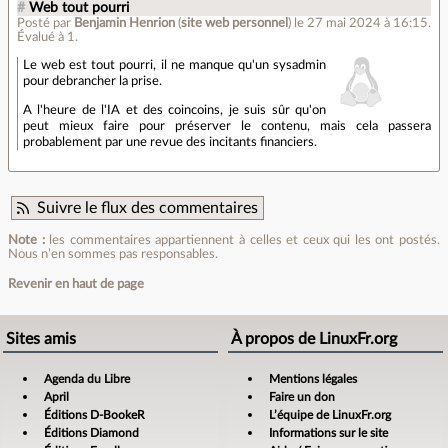
#
Web tout pourri
Posté par
Benjamin Henrion
(
site web personnel
)
le 27 mai 2024 à 16:15
.
Évalué à
1
.
Le web est tout pourri, il ne manque qu'un sysadmin
pour debrancher la prise.
A l'heure de l'IA et des coincoins, je suis sûr qu'on
peut mieux faire pour préserver le contenu, mais cela passera
probablement par une revue des incitants financiers.
Suivre le flux des commentaires
Note :
les commentaires appartiennent à celles et ceux qui les ont postés.
Nous n’en sommes pas responsables.
Revenir en haut de page
Sites amis
À propos de LinuxFr.org
Agenda du Libre
Mentions légales
April
Faire un don
Éditions D-BookeR
L’équipe de LinuxFr.org
Éditions Diamond
Informations sur le site