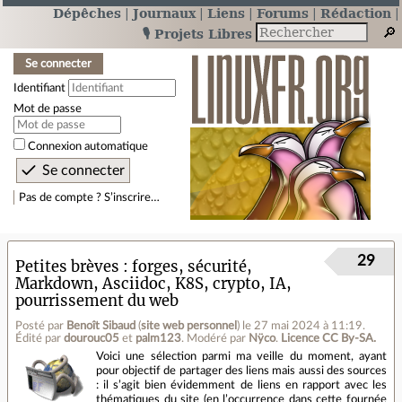
Dépêches
Journaux
Liens
Forums
Rédaction
🎙️ Projets Libres
Se connecter
Identifiant
Mot de passe
Connexion automatique
Pas de compte ? S’inscrire…
29
Petites brèves : forges, sécurité,
Markdown, Asciidoc, K8S, crypto, IA,
pourrissement du web
Posté par
Benoît Sibaud
(
site web personnel
)
le 27 mai 2024 à 11:19
.
Édité par
dourouc05
et
palm123
.
Modéré par
Nÿco
.
Licence CC By‑SA.
Voici une sélection parmi ma veille du moment, ayant
pour objectif de partager des liens mais aussi des sources
: il s’agit bien évidemment de liens en rapport avec les
thématiques du site (en l’occurrence dans cette fournée