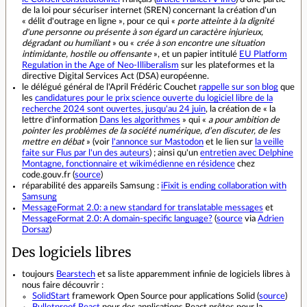
de la loi pour sécuriser internet (SREN) concernant la création d'un
« délit d'outrage en ligne », pour ce qui «
porte atteinte à la dignité
d'une personne ou présente à son égard un caractère injurieux,
dégradant ou humiliant
» ou «
crée à son encontre une situation
intimidante, hostile ou offensante
», et un papier intitulé
EU Platform
Regulation in the Age of Neo-Illiberalism
sur les plateformes et la
directive Digital Services Act (DSA) européenne.
le délégué général de l'April Frédéric Couchet
rappelle sur son blog
que
les
candidatures pour le prix science ouverte du logiciel libre de la
recherche 2024 sont ouvertes, jusqu'au 24 juin
, la création de « la
lettre d'information
Dans les algorithmes
» qui «
a pour ambition de
pointer les problèmes de la société numérique, d’en discuter, de les
mettre en débat
» (voir
l'annonce sur Mastodon
et le lien sur
la veille
faite sur Flus par l'un des auteurs
) ; ainsi qu'un
entretien avec Delphine
Montagne, fonctionnaire et wikimédienne en résidence
chez
code.gouv.fr (
source
)
réparabilité des appareils Samsung :
iFixit is ending collaboration with
Samsung
MessageFormat 2.0: a new standard for translatable messages
et
MessageFormat 2.0: A domain-specific language?
(
source
via
Adrien
Dorsaz
)
Des logiciels libres
toujours
Bearstech
et sa liste apparemment infinie de logiciels libres à
nous faire découvrir :
SolidStart
framework Open Source pour applications Solid (
source
)
Bulletproof React
pour des applications React prêtes pour la