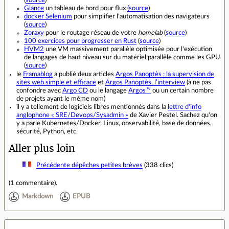
Glance
un tableau de bord pour flux
(source
)
docker Selenium
pour simplifier l'automatisation des navigateurs
(
source
)
Zoraxy
pour le routage réseau de votre
homelab
(
source
)
100 exercices pour progresser en Rust
(
source
)
HVM2
une VM massivement parallèle optimisée pour l'exécution
de langages de haut niveau sur du matériel parallèle comme les GPU
(
source
)
le
Framablog
a publié deux articles
Argos Panoptès : la supervision de
sites web simple et efficace
et
Argos Panoptès, l’interview
(à ne pas
confondre avec
Argo CD
ou le langage
Argos
ou un certain nombre
de projets ayant le même nom)
il y a tellement de logiciels libres mentionnés dans la
lettre d'info
anglophone « SRE/Devops/Sysadmin »
de Xavier Pestel. Sachez qu'on
y a parle Kubernetes/Docker, Linux, observabilité, base de données,
sécurité, Python, etc.
Aller plus loin
Précédente dépêches petites brèves
(338 clics)
(
1 commentaire
).
Markdown
EPUB