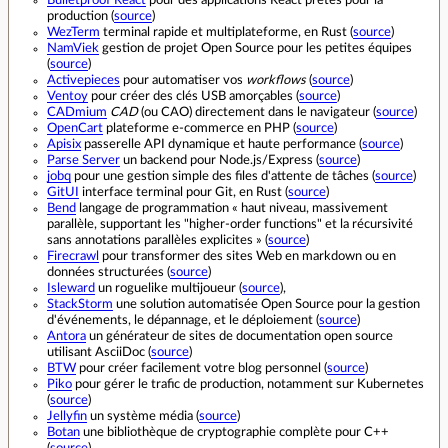
production (
source
)
WezTerm
terminal rapide et multiplateforme, en Rust (
source
)
NamViek
gestion de projet Open Source pour les petites équipes
(
source
)
Activepieces
pour automatiser vos
workflows
(
source
)
Ventoy
pour créer des clés USB amorçables (
source
)
CADmium
CAD
(ou CAO) directement dans le navigateur (
source
)
OpenCart
plateforme e-commerce en PHP (
source
)
Apisix
passerelle API dynamique et haute performance (
source
)
Parse Server
un backend pour Node.js/Express (
source
)
jobq
pour une gestion simple des files d'attente de tâches (
source
)
GitUI
interface terminal pour Git, en Rust (
source
)
Bend
langage de programmation « haut niveau, massivement
parallèle, supportant les "higher-order functions" et la récursivité
sans annotations parallèles explicites » (
source
)
Firecrawl
pour transformer des sites Web en markdown ou en
données structurées (
source
)
Isleward
un roguelike multijoueur (
source
),
StackStorm
une solution automatisée Open Source pour la gestion
d'événements, le dépannage, et le déploiement (
source
)
Antora
un générateur de sites de documentation open source
utilisant AsciiDoc (
source
)
BTW
pour créer facilement votre blog personnel (
source
)
Piko
pour gérer le trafic de production, notamment sur Kubernetes
(
source
)
Jellyfin
un système média (
source
)
Botan
une bibliothèque de cryptographie complète pour C++
(
source
)