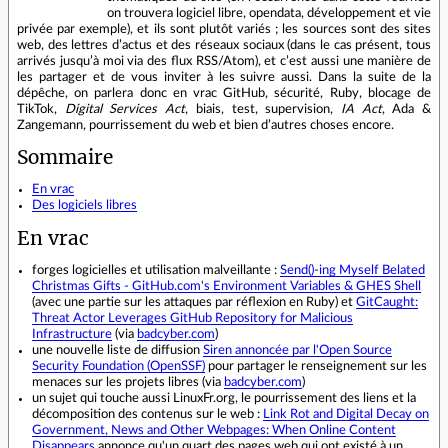
on trouvera logiciel libre, opendata, développement et vie
privée par exemple), et ils sont plutôt variés ; les sources sont des sites
web, des lettres d’actus et des réseaux sociaux (dans le cas présent, tous
arrivés jusqu’à moi via des flux RSS/Atom), et c’est aussi une manière de
les partager et de vous inviter à les suivre aussi. Dans la suite de la
dépêche, on parlera donc en vrac GitHub, sécurité, Ruby, blocage de
TikTok,
Digital Services Act
, biais, test, supervision,
IA Act
, Ada &
Zangemann, pourrissement du web et bien d’autres choses encore.
Sommaire
En vrac
Des logiciels libres
En vrac
forges logicielles et utilisation malveillante :
Send()-ing Myself Belated
Christmas Gifts - GitHub.com's Environment Variables & GHES Shell
(avec une partie sur les attaques par réflexion en Ruby) et
GitCaught:
Threat Actor Leverages GitHub Repository for Malicious
Infrastructure
(via
badcyber.com
)
une nouvelle liste de diffusion
Siren annoncée par l'Open Source
Security Foundation (OpenSSF)
pour partager le renseignement sur les
menaces sur les projets libres (via
badcyber.com
)
un sujet qui touche aussi LinuxFr.org, le pourrissement des liens et la
décomposition des contenus sur le web :
Link Rot and Digital Decay on
Government, News and Other Webpages: When Online Content
Disappears
annonce qu'un quart des pages web qui ont existé à un