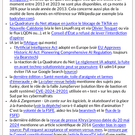
moment entre 2013 et 2023 ne sont plus disponibles, et ça monte à
38% pour la seule année de 2013. Cela concerne aussi plus de la
moitié de liens donnés en référence sur Wikipedia par exemple (via
badcyber.com
).
La Quadrature du Net attaque en justice le blocage de TikTok en
Nouvelle-Calédonie
(via le lien LinuxFr.org et via
Olivier Tesquet
ou via
le flux LQDN ou…), et le
Conseil d'État a refusé de lever l’interdiction
d’opérer
IA (et la
fIAtigue
qui monte)
l'
Artificial Intelligence Act
adopté en Europe (voir
EU Approves
Historic AI Act: Pioneering Comprehensive AI Regulation
, toujours
via Bearstech
)
la réaction de La Quadrature du Net
Le règlement IA adopté, la fuite
en avant techno-solutionniste peut se poursuivre
. Et udm14 pour
éviter l'IA sur Google Search (
source
)
la
dernière édition « Santé mentale, toile d'araignée et larmes
d'émeraude »
de
La cyber-revue hebdo
mentionne des sujets peu
funky, dont le rôle de la faille JumpServer (solution libre de bastion et
audit système)
CVE-2024-29201
utilisée en « test » sur les pays du
Sud par les cybermalfrats
Ada & Zangemann - Un conte sur les logiciels, le skateboard et la glace
à la framboise
(
voir la dépêche
) sera-t-il adapté en film d'animation ?
C'est la
volonté de la FSFE
, aidez-les (via
bearstech
et le
flux de la
FSFE
)
la dernière édition de la
revue de presse Khrys’presso datée du 20 mai
2024
mentionne un article scientifique de 2016
Gender bias in open
source: Pull request acceptance of women versus men
, la
censure par
le Conseil constitutionnel
français (
article FranceTV info
) d'une partie