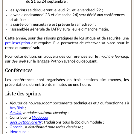
du 21 au 24 septembre :
les
sprints
se dérouleront le jeudi 21 et le vendredi 22 ;
le week‐end (samedi 23 et dimanche 24) sera dédié aux conférences
et ateliers ;
la soirée communautaire est prévue le samedi soir ;
l’assemblée générale de l’AFPy aura lieu le dimanche matin.
Cette année, pour des raisons pratiques de logistique et de sécurité, une
pré‐inscription
est requise. Elle permettra de réserver sa place pour le
repas du samedi soir.
Pour cette édition, on trouvera des conférences sur le
machine learning
,
sur
dev web
sur le langage Python avancé ou débutant.
Conférences
Les conférences sont organisées en trois sessions simultanées, les
présentations durent trente minutes ou une heure.
Liste des sprints
Ajouter de nouveaux comportements techniques et / ou fonctionnels à
AnyBlok
;
Ansible
modules: autumn cleaning
;
Contribuer à
Modoboa
;
docs.python.org/fr
: traduisons tous la doc d’un module ;
Gnocchi
, a
distributed timeseries database
;
Ideascube
;