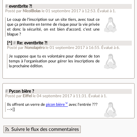
#
eventbrite ?!
Posté par
NicolBolas
le 01 septembre 2017 à 12:53
.
Évalué à
1
.
Le coup de l'inscription sur un site tiers, avec tout ce
que ça présente en terme de risque pour la vie privée
et donc la sécurité, on est bien d'accord, c'est une
blague ?
[^]
#
Re: eventbrite ?!
Posté par
Nonolapéro
le 01 septembre 2017 à 16:55
.
Évalué à
6
.
Je suppose que tu es volontaire pour donner de ton
temps à l'organisation pour gérer les inscriptions de
la prochaine édition.
#
Pycon bière ?
Posté par
Eiffel
le 04 septembre 2017 à 11:31
.
Évalué à
1
.
Ils offrent un verre de
picon bière
avec l'entrée ???
-->[]
Suivre le flux des commentaires