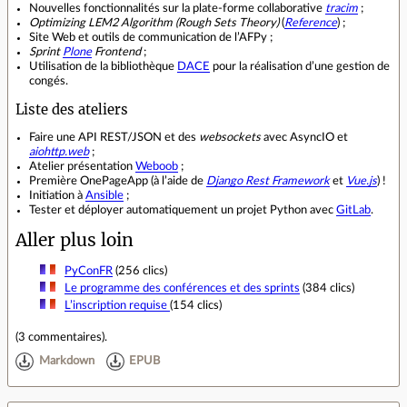
Nouvelles fonctionnalités sur la plate‐forme collaborative
tracim
;
Optimizing LEM2 Algorithm (Rough Sets Theory)
(
Reference
) ;
Site Web et outils de communication de l’AFPy ;
Sprint
Plone
Frontend
;
Utilisation de la bibliothèque
DACE
pour la réalisation d’une gestion de
congés.
Liste des ateliers
Faire une API REST/JSON et des
websockets
avec AsyncIO et
aiohttp.web
;
Atelier présentation
Weboob
;
Première OnePageApp (à l’aide de
Django Rest Framework
et
Vue.js
) !
Initiation à
Ansible
;
Tester et déployer automatiquement un projet Python avec
GitLab
.
Aller plus loin
PyConFR
(256 clics)
Le programme des conférences et des sprints
(384 clics)
L’inscription requise
(154 clics)
(
3 commentaires
).
Markdown
EPUB