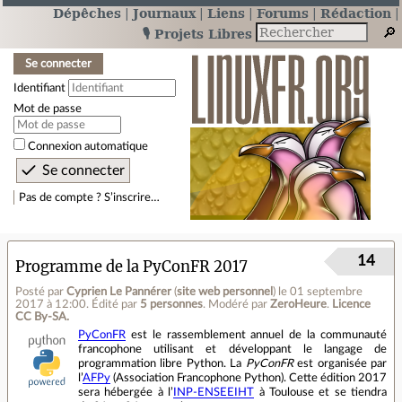
Dépêches
Journaux
Liens
Forums
Rédaction
🎙️ Projets Libres
Se connecter
Identifiant
Mot de passe
Connexion automatique
Pas de compte ? S’inscrire…
14
Programme de la PyConFR 2017
Posté par
Cyprien Le Pannérer
(
site web personnel
)
le 01 septembre
2017 à 12:00
.
Édité par
5 personnes
.
Modéré par
ZeroHeure
.
Licence
CC By‑SA.
PyConFR
est le rassemblement annuel de la communauté
francophone utilisant et développant le langage de
programmation libre Python. La
PyConFR
est organisée par
l’
AFPy
(Association Francophone Python). Cette édition 2017
sera hébergée à l’
INP‐ENSEEIHT
à Toulouse et se tiendra