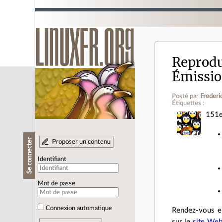
Reprodu
Émissio
Posté par
Frederi
Étiquettes :
151e
Se connecter
Proposer un contenu
Identifiant
Mot de passe
Connexion automatique
Rendez‐vous en
sur le
site We