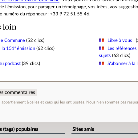
s de l’émission, pour partager un témoignage, vos idées, vos sugges
Le numéro du répondeur : +33 9 72 51 55 46.
s loin
use Commune
(52 clics)
Libre à vous !
(
 la 151ᵉ émission
(62 clics)
Les références 
sujets
(63 clics)
au podcast
(39 clics)
S'abonner à la l
 des commentaires
appartiennent à celles et ceux qui les ont postés. Nous n’en sommes pas respo
e
s (tags) populaires
Sites amis