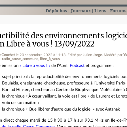
Dépêches
Journaux
Liens
Forums
ctibilité des environnements logici
n Libre à vous ! 13/09/2022
c Couchet
le 20 septembre 2022 à 11:13
.
Édité par
Julien Jorge
.
Modéré par
Ys
radio_cause_commune
libre_à_vous
 émission
« Libre à vous ! »
de l’April.
Podcast
et programme :
sujet principal : la reproductibilité des environnements logiciels p
Boulakia, enseignante-chercheuse, professeure à l’Université Paris
Konrad Hinsen, chercheur au Centre de Biophysique Moléculaire à
la chronique « À cœur vaillant, la voie est libre » de Laurent et Lor
voix de son maître »
la chronique « Que libérer d’autre que du logiciel » avec Antanak
 direct chaque mardi de 15 h 30 à 17 h sur 93,1 MHz en Île‐de‐Fr
b de la radio Cause Commune
. Vous pouvez nous laisser un message 