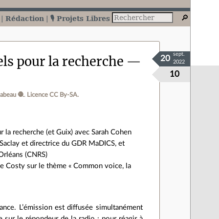
Rédaction
🎙️ Projets Libres
sept.
els pour la recherche —
20
2022
10
abeau 🧶
.
Licence CC By‑SA.
our la recherche (et Guix) avec Sarah Cohen
-Saclay et directrice du GDR MaDICS, et
 Orléans (CNRS)
ette Costy sur le thème « Common voice, la
ance. L’émission est diffusée simultanément
sur le répondeur de la radio : pour réagir à