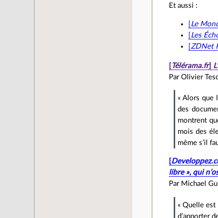
Et aussi :
[
Le Mond
[
Les Éch
[
ZDNet 
[
Télérama.fr
]
L
Par Olivier Tes
« Alors que 
des document
montrent que
mois des éle
même s’il fau
[
Developpez.
libre », qui n’
Par Michael Gui
« Quelle est 
d’apporter d