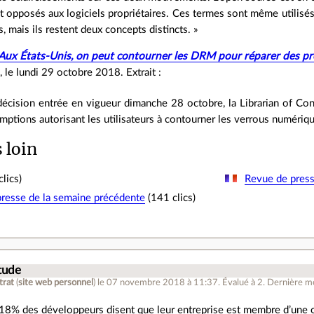
t opposés aux logiciels propriétaires. Ces termes sont même utilis
, mais ils restent deux concepts distincts. »
Aux États‐Unis, on peut contourner les DRM pour réparer des pr
, le lundi 29 octobre 2018. Extrait :
écision entrée en vigueur dimanche 28 octobre, la Librarian of Congr
emptions autorisant les utilisateurs à contourner les verrous numériqu
s loin
lics)
Revue de presse
resse de la semaine précédente
(141 clics)
tude
trat
(
site web personnel
)
le 07 novembre 2018 à 11:37
.
Évalué à
2
.
Dernière mo
 18% des développeurs disent que leur entreprise est membre d’une 