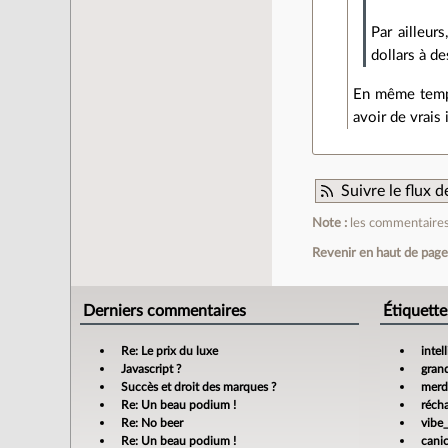
Par ailleur
dollars à de
En même temps
avoir de vrais 
Suivre le flux
Note :
les commentaires 
Revenir en haut de pag
Derniers commentaires
Étiquette
Re: Le prix du luxe
intel
Javascript ?
gran
Succès et droit des marques ?
merdi
Re: Un beau podium !
réch
Re: No beer
vibe
Re: Un beau podium !
cani