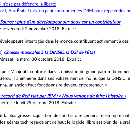
ui n’ose pas défendre la liberté
act] Aux États‐Unis, on peut contourner les DRM pour réparer des p
Source : plus d’un développeur sur deux est un contributeur
, le vendredi 2 novembre 2018. Extrait :
éveloppeurs interrogés dans le monde contribuent activement à des 
n
]
Chaises musicales à la DINSIC, la DSI de l’État
érissat, le mardi 30 octobre 2018. Extrait :
ounir Mahjoubi conforté dans sa mission de grand patron du numé
ercy, il a emmené dans ses valises rien de moins que la DINSIC, en
na, un ancien haut fonctionnaire devenu entrepreneur. »
 record de Red Hat par IBM : « Nous venons de faire l’histoire »
sette, le lundi 29 octobre 2018. Extrait :
ait la plus grosse acquisition de son histoire centenaire, en reprenan
es géants tech regardaient de haut le logiciel libre est bien de la préh