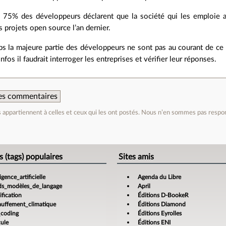
s, 75% des développeurs déclarent que la société qui les emploie
s projets open source l’an dernier.
 la majeure partie des développeurs ne sont pas au courant de ce q
infos il faudrait interroger les entreprises et vérifier leur réponses.
 des commentaires
appartiennent à celles et ceux qui les ont postés. Nous n’en sommes pas respo
e
s (tags) populaires
Sites amis
ligence_artificielle
Agenda du Libre
ds_modèles_de_langage
April
fication
Éditions D-BookeR
auffement_climatique
Éditions Diamond
_coding
Éditions Eyrolles
cule
Éditions ENI