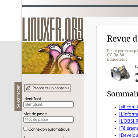
Revue de
Posté par
echarp
CC By‑SA.
Étiquettes :
L
p
d
Se connecter
Proposer un contenu
Sommai
Identifiant
[silicon]
[L’Inform
Mot de passe
[L’OBS] R
[Télérama
Connexion automatique
[Developp