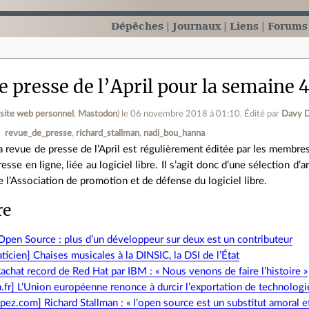
Dépêches
Journaux
Liens
Forums
 presse de l’April pour la semaine 
(
site web personnel
,
Mastodon
)
le 06 novembre 2018 à 01:10
.
Édité par
Davy 
revue_de_presse
richard_stallman
nadi_bou_hanna
a revue de presse de l’April est régulièrement éditée par les membres d
resse en ligne, liée au logiciel libre. Il s’agit donc d’une sélection d
e l’Association de promotion et de défense du logiciel libre.
re
 Open Source : plus d’un développeur sur deux est un contributeur
aticien] Chaises musicales à la DINSIC, la DSI de l’État
achat record de Red Hat par IBM : « Nous venons de faire l’histoire »
.fr] L’Union européenne renonce à durcir l’exportation de technologi
ez.com] Richard Stallman : « l’open source est un substitut amoral 