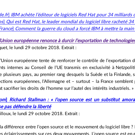
e.fr
]
IBM achète l’éditeur de logiciels Red Hat pour 34 milliards 
os
]
Qui est Red Hat, le leader mondial du logiciel libre racheté 34
France
]
Comment la guerre du cloud a forcé IBM à mettre la main 
’Union européenne renonce à durcir l’exportation de technologies
quet, le lundi 29 octobre 2018. Extrait :
l’Union européenne tente de renforcer le contrôle de l’exportation 
s internes au Conseil de l’UE transmis en exclusivité à Netzpoliti
 plusieurs pays, au premier rang desquels la Suède et la Finlande, s
ctions européennes, l’Allemagne et – surtout – la France semblent 
t sacrifier les droits de l’homme sur l’autel des intérêts industriels. »
com
]
Richard Stallman : « l’open source est un substitut amora
ose pas défendre la liberté
lloux, le lundi 29 octobre 2018. Extrait :
la différence entre l’open source et le mouvement du logiciel libre ? 
es éclaircissements sur ces deux mouvements. L’open source est en eff