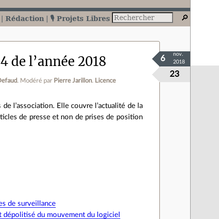
Rédaction
🎙️ Projets Libres
nov.
44 de l’année 2018
6
2018
23
Defaud
.
Modéré par
Pierre Jarillon
.
Licence
e l’association. Elle couvre l’actualité de la
’articles de presse et non de prises de position
es de surveillance
et dépolitisé du mouvement du logiciel