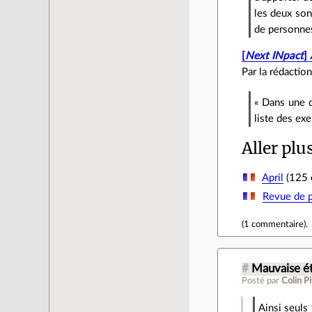
les deux son
de personnes
[
Next INpact
]
Par la rédaction
« Dans une d
liste des ex
Aller plu
April
(125 c
Revue de p
(
1 commentaire
).
#
Mauvaise é
Posté par
Colin Pi
Ainsi seuls