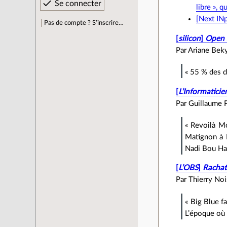
libre », q
[Next INp
Pas de compte ? S’inscrire…
[
silicon
]
Open 
Par Ariane Beky
« 55 % des d
[
L’Informaticie
Par Guillaume P
« Revoilà M
Matignon à B
Nadi Bou Han
[
L’OBS
]
Rachat
Par Thierry Noi
« Big Blue f
L’époque où l