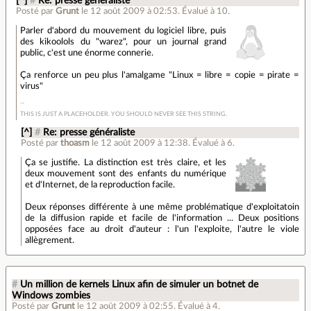
[^]
#
Re: presse généraliste
Posté par
Grunt
le 12 août 2009 à 02:53
.
Évalué à
10
.
Parler d'abord du mouvement du logiciel libre, puis
des kikoolols du "warez", pour un journal grand
public,
c'est
une énorme connerie.
Ça renforce un peu plus l'amalgame "Linux = libre = copie = pirate =
virus"
THIS IS JUST A PLACEHOLDER. YOU SHOULD NEVER SEE THIS STRING.
[^]
#
Re: presse généraliste
Posté par
thoasm
le 12 août 2009 à 12:38
.
Évalué à
6
.
Ça se justifie. La distinction est très claire, et les
deux mouvement sont des enfants du numérique
et d'Internet, de la reproduction facile.
Deux réponses différente à une même problématique d'exploitatoin
de la diffusion rapide et facile de l'information ... Deux positions
opposées face au droit d'auteur : l'un l'exploite, l'autre le viole
allègrement.
#
Un million de kernels Linux afin de simuler un botnet de
Windows zombies
Posté par
Grunt
le 12 août 2009 à 02:55
.
Évalué à
4
.