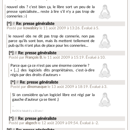
nouvel obs ? c'est bien ça, le libre sort un peu de la
presse spécialisée... reste à lire s'il n'y a pas trop de
conneries ;-)
[^]
#
Re: presse généraliste
Posté par
kowalsky
le 11 août 2009 à 13:26
.
Évalué à
5
.
le nouvel obs ne dit pas trop de connerie, non pas
parce qu'ils sont bon, mais ils mettent tellement de
pub qu'ils n'ont plus de place pour les conneries...
[^]
#
Re: presse généraliste
Posté par
François B.
le 11 août 2009 à 15:19
.
Évalué à
10
.
Parce que ça ce n'est pas une énorme connerie ?
« [...] des logiciels dits propriétaires, c'est-à-dire
régis par des droits d'auteurs »
[^]
#
Re: presse généraliste
Posté par
dinomasque
le 13 août 2009 à 18:19
.
Évalué à
3
.
Si on considère qu'un logiciel libre est régi par la
gauche d'auteur ça se tient ;)
BeOS le faisait il y a 20 ans !
[^]
#
Re: presse généraliste
Posté par
abgech
le 12 août 2009 à 09:54
.
Évalué à
-2
.