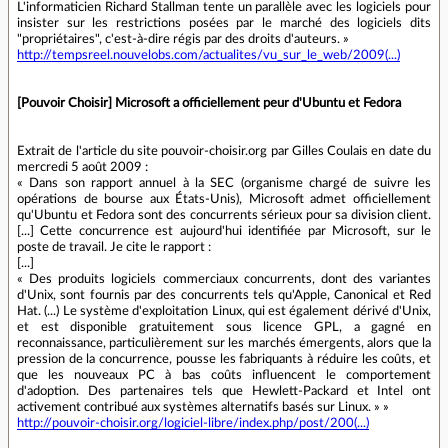
L'informaticien Richard Stallman tente un parallèle avec les logiciels pour
insister sur les restrictions posées par le marché des logiciels dits
"propriétaires", c'est-à-dire régis par des droits d'auteurs. »
http://tempsreel.nouvelobs.com/actualites/vu_sur_le_web/2009(...)
[Pouvoir Choisir] Microsoft a officiellement peur d'Ubuntu et Fedora
Extrait de l'article du site pouvoir-choisir.org par Gilles Coulais en date du
mercredi 5 août 2009 :
« Dans son rapport annuel à la SEC (organisme chargé de suivre les
opérations de bourse aux États-Unis), Microsoft admet officiellement
qu'Ubuntu et Fedora sont des concurrents sérieux pour sa division client.
[...] Cette concurrence est aujourd'hui identifiée par Microsoft, sur le
poste de travail. Je cite le rapport :
[...]
« Des produits logiciels commerciaux concurrents, dont des variantes
d'Unix, sont fournis par des concurrents tels qu'Apple, Canonical et Red
Hat. (...) Le système d'exploitation Linux, qui est également dérivé d'Unix,
et est disponible gratuitement sous licence GPL, a gagné en
reconnaissance, particulièrement sur les marchés émergents, alors que la
pression de la concurrence, pousse les fabriquants à réduire les coûts, et
que les nouveaux PC à bas coûts influencent le comportement
d'adoption. Des partenaires tels que Hewlett-Packard et Intel ont
activement contribué aux systèmes alternatifs basés sur Linux. » »
http://pouvoir-choisir.org/logiciel-libre/index.php/post/200(...)