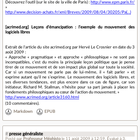
Découvrez l'outil (sur le site de la ville de Paris) :
http://www.epm.paris.fr/
»
http://www.decision-achats.fr/xml/Breves/2009/08/04/30205/Pa(...)
[acrimed.org] Leçons d’émancipation : l’exemple du mouvement des
logiciels libres
Extrait de l'article du site acrimed.org par Hervé Le Crosnier en date du 3
août 2009 :
« Approche « pragmatique » et approche « philosophique » ne sont pas
incompatibles, c’est du moins la principale leçon politique que je pense
tirer de ce mouvement et de son impact plus global sur toute la société.
Car si un mouvement ne parle pas de lui-même, il « fait parler » et
exprime autant qu'il ne s’exprime. Le mouvement des logiciels libres, et
ses diverses tendances, est plus encore dans ce cas de figure, car son
initiateur, Richard M. Stallman, n’hésite pour sa part jamais à placer les
fondements philosophiques au cœur de l'action du mouvement. »
http://www.acrimed.org/article3160.html
(
10 commentaires
).
Markdown
EPUB
#
presse généraliste
Posté par
Professeur Méphisto
le 11 août 2009 à 12:59
.
Évalué à
3
.