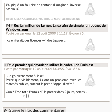
J'ai piqué un fou rire en tentant d'imaginer l'inverse,
pas vous?
THIS IS JUST A PLACEHOLDER. YOU SHOULD NEVER SEE THIS STRING.
[^]
#
Re: Un million de kernels Linux afin de simuler un botnet de
Windows zom
Posté par
zerkman
le 12 août 2009 à 11:19
.
Évalué à
5
.
ça en ferait, des licences windoz à payer ...
#
Et le premier qui devraient utiliser le cadeau de Paris est...
Posté par
Maclag
le 12 août 2009 à 04:55
.
Évalué à
6
.
... le gouvernement Suisse!
Parce que visiblement, ils ont un problème avec les
marchés publics, surtout la partie "Appel d'offre".
Quoi? Trop tôt? J'aurais dû le poster dans 2 jours, certes...
--------------> [ ]
Suivre le flux des commentaires