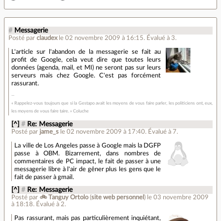
#
Messagerie
Posté par
claudex
le 02 novembre 2009 à 16:15
.
Évalué à
3
.
L'article sur l'abandon de la messagerie se fait au
profit de Google, cela veut dire que toutes leurs
données (agenda, mail, et MI) ne seront pas sur leurs
serveurs mais chez Google. C'est pas forcément
rassurant.
« Rappelez-vous toujours que si la Gestapo avait les moyens de vous faire parler, les politiciens ont, eux,
les moyens de vous faire taire. » Coluche
[^]
#
Re: Messagerie
Posté par
jame_s
le 02 novembre 2009 à 17:40
.
Évalué à
7
.
La ville de Los Angeles passe à Google mais la DGFP
passe à OBM. Bizarrement, dans nombres de
commentaires de PC impact, le fait de passer à une
messagerie libre à l'air de gêner plus les gens que le
fait de passer à gmail.
[^]
#
Re: Messagerie
Posté par
🚲 Tanguy Ortolo
(
site web personnel
)
le 03 novembre 2009
à 18:18
.
Évalué à
2
.
Pas rassurant, mais pas particulièrement inquiétant,