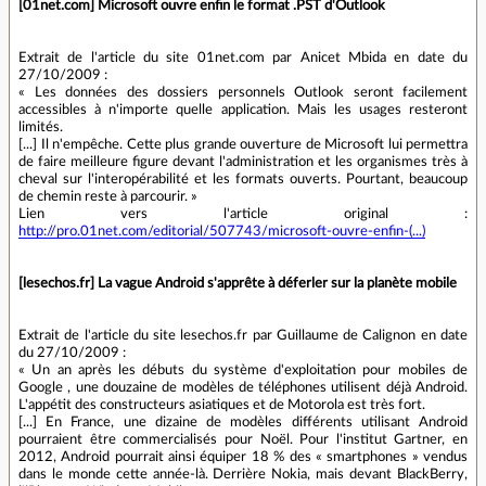
[01net.com] Microsoft ouvre enfin le format .PST d'Outlook
Extrait de l'article du site 01net.com par Anicet Mbida en date du
27/10/2009 :
« Les données des dossiers personnels Outlook seront facilement
accessibles à n'importe quelle application. Mais les usages resteront
limités.
[...] Il n'empêche. Cette plus grande ouverture de Microsoft lui permettra
de faire meilleure figure devant l'administration et les organismes très à
cheval sur l'interopérabilité et les formats ouverts. Pourtant, beaucoup
de chemin reste à parcourir. »
Lien vers l'article original :
http://pro.01net.com/editorial/507743/microsoft-ouvre-enfin-(...)
[lesechos.fr] La vague Android s'apprête à déferler sur la planète mobile
Extrait de l'article du site lesechos.fr par Guillaume de Calignon en date
du 27/10/2009 :
« Un an après les débuts du système d'exploitation pour mobiles de
Google , une douzaine de modèles de téléphones utilisent déjà Android.
L'appétit des constructeurs asiatiques et de Motorola est très fort.
[...] En France, une dizaine de modèles différents utilisant Android
pourraient être commercialisés pour Noël. Pour l'institut Gartner, en
2012, Android pourrait ainsi équiper 18 % des « smartphones » vendus
dans le monde cette année-là. Derrière Nokia, mais devant BlackBerry,