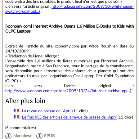
code web à des fins nuisibles, le produit final n'en est que plus sûr. »
Lien vers l'article original :
http://radar.oreilly.com/2009/10/whitehouse-
switch-drupal-op(...)
[xconomy.com] Internet Archive Opens 1.6 Million E-Books to Kids with
OLPC Laptops
Extrait de l'article du site xconomy.com par Wade Roush en date du
24/10/2009 :
« Traduction de Lionel Allorge :
L'ensemble des 1,6 millions de livres numérisés par l'Internet Archive,
l'organisation, basée à San Francisco, pour le partage de la connaissance,
sera disponible pour l'ensemble des enfants de la planète qui ont des
ordinateurs fournis par l'organisation One Laptop Per Child Foundation
(OLPC). »
Lien vers l'article original :
http://www.xconomy.com/boston/2009/10/24/internet-archive-op(...)
Aller plus loin
La revue de presse de l'April
(11 clics)
Le flux RSS des articles de la revue de presse de l'April
(15 clics)
(
5 commentaires
).
Markdown
EPUB