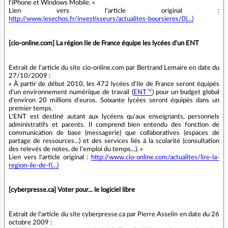
l'iPhone et Windows Mobile. »
Lien vers l'article original :
http://www.lesechos.fr/investisseurs/actualites-boursieres/0(...)
[cio-online.com] La région Ile de France équipe les lycées d'un ENT
Extrait de l'article du site cio-online.com par Bertrand Lemaire en date du
27/10/2009 :
« À partir de début 2010, les 472 lycées d'Ile de France seront équipés
d'un environnement numérique de travail (
ENT
) pour un budget global
d'environ 20 millions d'euros. Soixante lycées seront équipés dans un
premier temps.
L'ENT est destiné autant aux lycéens qu'aux enseignants, personnels
administratifs et parents. Il comprend bien entendu des fonction de
communication de base (messagerie) que collaboratives (espaces de
partage de ressources...) et des services liés à la scolarité (consultation
des relevés de notes, de l'emploi du temps...). »
Lien vers l'article original :
http://www.cio-online.com/actualites/lire-la-
region-ile-de-f(...)
[cyberpresse.ca] Voter pour... le logiciel libre
Extrait de l'article du site cyberpresse.ca par Pierre Asselin en date du 26
octobre 2009 :