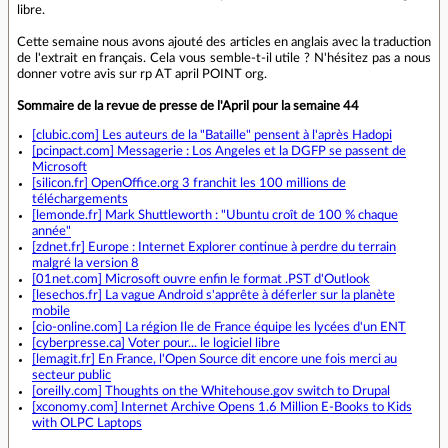
libre.
Cette semaine nous avons ajouté des articles en anglais avec la traduction
de l'extrait en français. Cela vous semble-t-il utile ? N'hésitez pas a nous
donner votre avis sur rp AT april POINT org.
Sommaire de la revue de presse de l'April pour la semaine 44
[clubic.com] Les auteurs de la "Bataille" pensent à l'après Hadopi
[pcinpact.com] Messagerie : Los Angeles et la DGFP se passent de
Microsoft
[silicon.fr] OpenOffice.org 3 franchit les 100 millions de
téléchargements
[lemonde.fr] Mark Shuttleworth : "Ubuntu croît de 100 % chaque
année"
[zdnet.fr] Europe : Internet Explorer continue à perdre du terrain
malgré la version 8
[01net.com] Microsoft ouvre enfin le format .PST d'Outlook
[lesechos.fr] La vague Android s'apprête à déferler sur la planète
mobile
[cio-online.com] La région Ile de France équipe les lycées d'un ENT
[cyberpresse.ca] Voter pour... le logiciel libre
[lemagit.fr] En France, l'Open Source dit encore une fois merci au
secteur public
[oreilly.com] Thoughts on the Whitehouse.gov switch to Drupal
[xconomy.com] Internet Archive Opens 1.6 Million E-Books to Kids
with OLPC Laptops