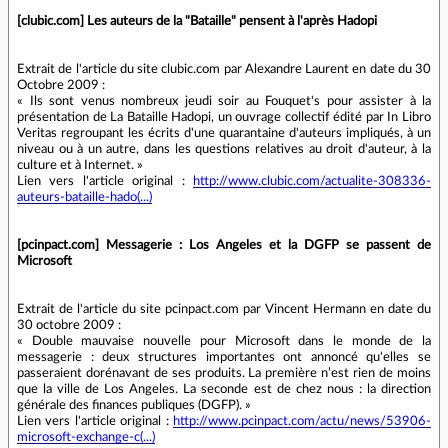
[clubic.com] Les auteurs de la "Bataille" pensent à l'après Hadopi
Extrait de l'article du site clubic.com par Alexandre Laurent en date du 30
Octobre 2009 :
« Ils sont venus nombreux jeudi soir au Fouquet's pour assister à la
présentation de La Bataille Hadopi, un ouvrage collectif édité par In Libro
Veritas regroupant les écrits d'une quarantaine d'auteurs impliqués, à un
niveau ou à un autre, dans les questions relatives au droit d'auteur, à la
culture et à Internet. »
Lien vers l'article original :
http://www.clubic.com/actualite-308336-
auteurs-bataille-hado(...)
[pcinpact.com] Messagerie : Los Angeles et la DGFP se passent de
Microsoft
Extrait de l'article du site pcinpact.com par Vincent Hermann en date du
30 octobre 2009 :
« Double mauvaise nouvelle pour Microsoft dans le monde de la
messagerie : deux structures importantes ont annoncé qu'elles se
passeraient dorénavant de ses produits. La première n’est rien de moins
que la ville de Los Angeles. La seconde est de chez nous : la direction
générale des finances publiques (DGFP). »
Lien vers l'article original :
http://www.pcinpact.com/actu/news/53906-
microsoft-exchange-c(...)