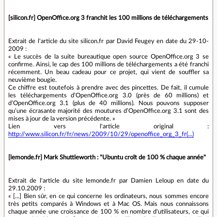
[silicon.fr] OpenOffice.org 3 franchit les 100 millions de téléchargements
Extrait de l'article du site silicon.fr par David Feugey en date du 29-10-
2009 :
« Le succès de la suite bureautique open source OpenOffice.org 3 se
confirme. Ainsi, le cap des 100 millions de téléchargements a été franchi
récemment. Un beau cadeau pour ce projet, qui vient de souffler sa
neuvième bougie.
Ce chiffre est toutefois à prendre avec des pincettes. De fait, il cumule
les téléchargements d’OpenOffice.org 3.0 (près de 60 millions) et
d’OpenOffice.org 3.1 (plus de 40 millions). Nous pouvons supposer
qu’une écrasante majorité des moutures d’OpenOffice.org 3.1 sont des
mises à jour de la version précédente. »
Lien vers l'article original :
http://www.silicon.fr/fr/news/2009/10/29/openoffice_org_3_fr(...)
[lemonde.fr] Mark Shuttleworth : "Ubuntu croît de 100 % chaque année"
Extrait de l'article du site lemonde.fr par Damien Leloup en date du
29.10.2009 :
« [...] Bien sûr, en ce qui concerne les ordinateurs, nous sommes encore
très petits comparés à Windows et à Mac OS. Mais nous connaissons
chaque année une croissance de 100 % en nombre d'utilisateurs, ce qui