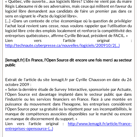
« Québec, ville ouverte... aux logiciels libres? L'idée ne vient pas du maire
Régis Labeaume ni de ses adversaires, mais ceux qui militent en faveur du
logiciel libre demandent aux candidats de faire un premier pas dans ce
sens en signant le «Pacte du logiciel libre».
[...] «Dans un contexte de crise économique où la question de privilégier
l'achat local revient sans cesse, nous voulons rappeler que l'utilisation du
logiciel libre crée des emplois localement et renforce la compétitivité des
entreprises québécoises», affirme Cyrille Béraud, président de FACIL. »
Lien vers l'article original :
http://technaute.cyberpresse.ca/nouvelles/logiciels/200910/2(...)
[lemagit.fr] En France, l'Open Source dit encore une fois merci au secteur
public
Extrait de l'article du site lemagit.fr par Cyrille Chausson en date du 26
octobre 2009 :
« Selon la dernière étude de Survey Interactive, sponsorisée par Actuate,
l'Open Source est davantage implanté dans le secteur public que dans
l'industrie ou les services financiers en France. Face à une montée en
puissance du mouvement dans l'hexagone, les entreprises considèrent
l'Open Source pour sa gratuité ou la rejettent pour ses incompatibilités, le
manque de compétences associées disponibles sur le marché ou encore
un manque de discernement du support. »
Lien vers l'article original :
http://www.lemagit.fr/article/france-
entreprises-opensource-(...)