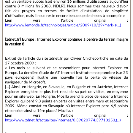
est un véritable succès [soit environ 16 millions d'utilisateurs aujourd'hui
contre 8 millions fin 2008, NDLR]. Nous sommes très heureux d'avoir
fait des progrès en termes de facilité d'installation, de simplicité
d'utilisation, mais il nous reste encore beaucoup de choses à accomplir. »
Lien vers l'article original :
http://www.lemonde.fr/technologies/article/2009/10/29/mark-s(...)
[zdnet.fr] Europe : Internet Explorer continue à perdre du terrain malgré
la version 8
Extrait de l'article du site zdnet.fr par Olivier Chicheportiche en date du
27 octobre 2009 :
« Les mois se suivent et se ressemblent pour Internet Explorer en
Europe. La dernière étude de AT Internet Institute en septembre (sur 23
pays européens) illustre une nouvelle fois la perte de vitesse du
navigateur de Microsoft.
[...] Ainsi, en Hongrie, en Slovaquie, en Bulgarie et en Autriche, Internet
Explorer enregistre le plus fort recul de sa part de visites, en moyenne
pour un site web. En Hongrie, Mozilla prend la place de leader à Internet
Explorer qui perd 9,3 points en parts de visites entre mars et septembre
2009. Même constat en Slovaquie où Internet Explorer perd 6,9 points
et concède ainsi sa 1ère place à Mozilla. »
Lien vers l'article original :
http://www.zdnet.fr/actualites/internet/0,39020774,39710253,(...)