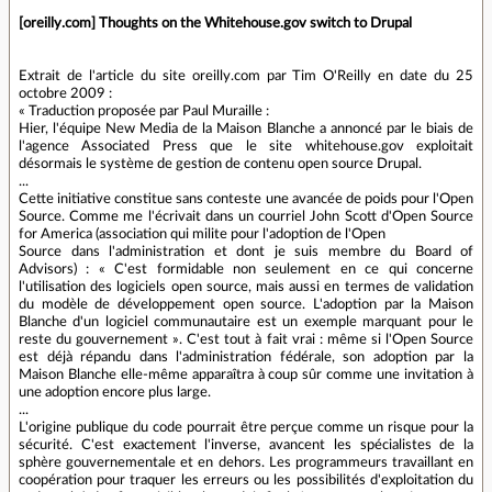
[oreilly.com] Thoughts on the Whitehouse.gov switch to Drupal
Extrait de l'article du site oreilly.com par Tim O'Reilly en date du 25
octobre 2009 :
« Traduction proposée par Paul Muraille :
Hier, l'équipe New Media de la Maison Blanche a annoncé par le biais de
l'agence Associated Press que le site whitehouse.gov exploitait
désormais le système de gestion de contenu open source Drupal.
...
Cette initiative constitue sans conteste une avancée de poids pour l'Open
Source. Comme me l'écrivait dans un courriel John Scott d'Open Source
for America (association qui milite pour l'adoption de l'Open
Source dans l'administration et dont je suis membre du Board of
Advisors) : « C'est formidable non seulement en ce qui concerne
l'utilisation des logiciels open source, mais aussi en termes de validation
du modèle de développement open source. L'adoption par la Maison
Blanche d'un logiciel communautaire est un exemple marquant pour le
reste du gouvernement ». C'est tout à fait vrai : même si l'Open Source
est déjà répandu dans l'administration fédérale, son adoption par la
Maison Blanche elle-même apparaîtra à coup sûr comme une invitation à
une adoption encore plus large.
...
L'origine publique du code pourrait être perçue comme un risque pour la
sécurité. C'est exactement l'inverse, avancent les spécialistes de la
sphère gouvernementale et en dehors. Les programmeurs travaillant en
coopération pour traquer les erreurs ou les possibilités d'exploitation du