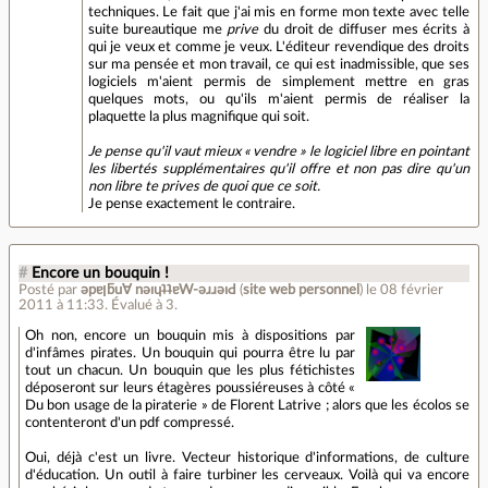
techniques. Le fait que j'ai mis en forme mon texte avec telle
suite bureautique me
prive
du droit de diffuser mes écrits à
qui je veux et comme je veux. L'éditeur revendique des droits
sur ma pensée et mon travail, ce qui est inadmissible, que ses
logiciels m'aient permis de simplement mettre en gras
quelques mots, ou qu'ils m'aient permis de réaliser la
plaquette la plus magnifique qui soit.
Je pense qu'il vaut mieux « vendre » le logiciel libre en pointant
les libertés supplémentaires qu'il offre et non pas dire qu'un
non libre te prives de quoi que ce soit.
Je pense exactement le contraire.
#
Encore un bouquin !
Posté par
ǝpɐןƃu∀ nǝıɥʇʇɐW-ǝɹɹǝıԀ
(
site web personnel
)
le 08 février
2011 à 11:33
.
Évalué à
3
.
Oh non, encore un bouquin mis à dispositions par
d'infâmes pirates. Un bouquin qui pourra être lu par
tout un chacun. Un bouquin que les plus fétichistes
déposeront sur leurs étagères poussiéreuses à côté «
Du bon usage de la piraterie » de Florent Latrive ; alors que les écolos se
contenteront d'un pdf compressé.
Oui, déjà c'est un livre. Vecteur historique d'informations, de culture
d'éducation. Un outil à faire turbiner les cerveaux. Voilà qui va encore