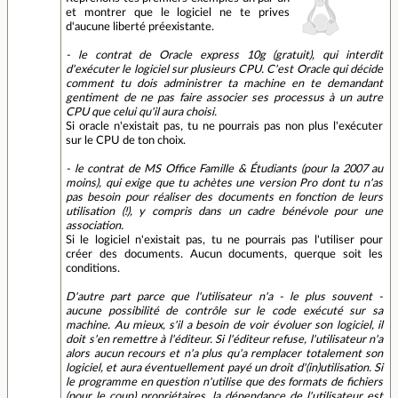
et montrer que le logiciel ne te prives
d'aucune liberté préexistante.
- le contrat de Oracle express 10g (gratuit), qui interdit
d'exécuter le logiciel sur plusieurs CPU. C'est Oracle qui décide
comment tu dois administrer ta machine en te demandant
gentiment de ne pas faire associer ses processus à un autre
CPU que celui qu'il aura choisi.
Si oracle n'existait pas, tu ne pourrais pas non plus l'exécuter
sur le CPU de ton choix.
- le contrat de MS Office Famille & Étudiants (pour la 2007 au
moins), qui exige que tu achètes une version Pro dont tu n'as
pas besoin pour réaliser des documents en fonction de leurs
utilisation (!), y compris dans un cadre bénévole pour une
association.
Si le logiciel n'existait pas, tu ne pourrais pas l'utiliser pour
créer des documents. Aucun documents, querque soit les
conditions.
D'autre part parce que l'utilisateur n'a - le plus souvent -
aucune possibilité de contrôle sur le code exécuté sur sa
machine. Au mieux, s'il a besoin de voir évoluer son logiciel, il
doit s'en remettre à l'éditeur. Si l'éditeur refuse, l'utilisateur n'a
alors aucun recours et n'a plus qu'a remplacer totalement son
logiciel, et aura éventuellement payé un droit d'(in)utilisation. Si
le programme en question n'utilise que des formats de fichiers
(pour le coup) propriétaires, la dépendance de l'utilisateur est