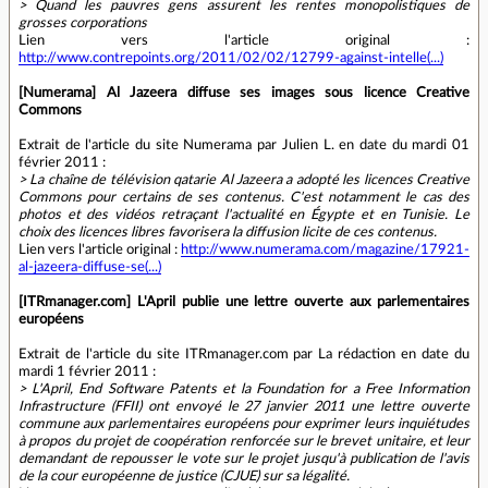
> Quand les pauvres gens assurent les rentes monopolistiques de
grosses corporations
Lien vers l'article original :
http://www.contrepoints.org/2011/02/02/12799-against-intelle(...)
[Numerama] Al Jazeera diffuse ses images sous licence Creative
Commons
Extrait de l'article du site Numerama par Julien L. en date du mardi 01
février 2011 :
> La chaîne de télévision qatarie Al Jazeera a adopté les licences Creative
Commons pour certains de ses contenus. C'est notamment le cas des
photos et des vidéos retraçant l'actualité en Égypte et en Tunisie. Le
choix des licences libres favorisera la diffusion licite de ces contenus.
Lien vers l'article original :
http://www.numerama.com/magazine/17921-
al-jazeera-diffuse-se(...)
[ITRmanager.com] L'April publie une lettre ouverte aux parlementaires
européens
Extrait de l'article du site ITRmanager.com par La rédaction en date du
mardi 1 février 2011 :
> L'April, End Software Patents et la Foundation for a Free Information
Infrastructure (FFII) ont envoyé le 27 janvier 2011 une lettre ouverte
commune aux parlementaires européens pour exprimer leurs inquiétudes
à propos du projet de coopération renforcée sur le brevet unitaire, et leur
demandant de repousser le vote sur le projet jusqu'à publication de l'avis
de la cour européenne de justice (CJUE) sur sa légalité.