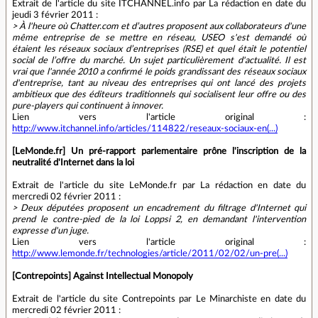
Extrait de l'article du site ITCHANNEL.info par La rédaction en date du
jeudi 3 février 2011 :
> À l'heure où Chatter.com et d’autres proposent aux collaborateurs d'une
même entreprise de se mettre en réseau, USEO s'est demandé où
étaient les réseaux sociaux d’entreprises (RSE) et quel était le potentiel
social de l’offre du marché. Un sujet particulièrement d'actualité. Il est
vrai que l'année 2010 a confirmé le poids grandissant des réseaux sociaux
d'entreprise, tant au niveau des entreprises qui ont lancé des projets
ambitieux que des éditeurs traditionnels qui socialisent leur offre ou des
pure-players qui continuent à innover.
Lien vers l'article original :
http://www.itchannel.info/articles/114822/reseaux-sociaux-en(...)
[LeMonde.fr] Un pré-rapport parlementaire prône l'inscription de la
neutralité d'Internet dans la loi
Extrait de l'article du site LeMonde.fr par La rédaction en date du
mercredi 02 février 2011 :
> Deux députées proposent un encadrement du filtrage d'Internet qui
prend le contre-pied de la loi Loppsi 2, en demandant l'intervention
expresse d'un juge.
Lien vers l'article original :
http://www.lemonde.fr/technologies/article/2011/02/02/un-pre(...)
[Contrepoints] Against Intellectual Monopoly
Extrait de l'article du site Contrepoints par Le Minarchiste en date du
mercredi 02 février 2011 :