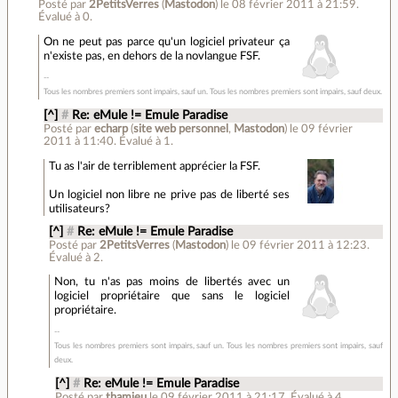
Posté par
2PetitsVerres
(
Mastodon
)
le 08 février 2011 à 21:59
.
Évalué à
0
.
On ne peut pas parce qu'un logiciel privateur ça
n'existe pas, en dehors de la novlangue FSF.
Tous les nombres premiers sont impairs, sauf un. Tous les nombres premiers sont impairs, sauf deux.
[^]
#
Re: eMule != Emule Paradise
Posté par
echarp
(
site web personnel
,
Mastodon
)
le 09 février
2011 à 11:40
.
Évalué à
1
.
Tu as l'air de terriblement apprécier la FSF.
Un logiciel non libre ne prive pas de liberté ses
utilisateurs?
[^]
#
Re: eMule != Emule Paradise
Posté par
2PetitsVerres
(
Mastodon
)
le 09 février 2011 à 12:23
.
Évalué à
2
.
Non, tu n'as pas moins de libertés avec un
logiciel propriétaire que sans le logiciel
propriétaire.
Tous les nombres premiers sont impairs, sauf un. Tous les nombres premiers sont impairs, sauf
deux.
[^]
#
Re: eMule != Emule Paradise
Posté par
thamieu
le 09 février 2011 à 21:17
.
Évalué à
4
.