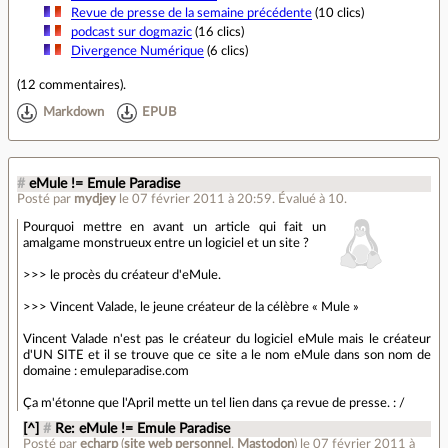
Revue de presse de la semaine précédente
(10 clics)
podcast sur dogmazic
(16 clics)
Divergence Numérique
(6 clics)
(
12 commentaires
).
Markdown
EPUB
#
eMule != Emule Paradise
Posté par
mydjey
le 07 février 2011 à 20:59
.
Évalué à
10
.
Pourquoi mettre en avant un article qui fait un
amalgame monstrueux entre un logiciel et un site ?
>>> le procès du créateur d'eMule.
>>> Vincent Valade, le jeune créateur de la célèbre « Mule »
Vincent Valade n'est pas le créateur du logiciel eMule mais le créateur
d'UN SITE et il se trouve que ce site a le nom eMule dans son nom de
domaine : emuleparadise.com
Ça m'étonne que l'April mette un tel lien dans ça revue de presse. : /
[^]
#
Re: eMule != Emule Paradise
Posté par
echarp
(
site web personnel
,
Mastodon
)
le 07 février 2011 à