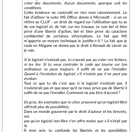
créer des documents. Aucun documents, querque soit les
conditions.
Cette évidence ne contredit en rien mon raisonnement. Le
fait d'utiliser la suite MS Office donne à Microsoft - si on se
réfère au CLUF - un droit de regard sur l'utilisation que tu as
de son logiciel et, de fait, sur tes travaux. Je suis bel et bien
privé d'une liberté d'action, bel et bien privé du caractère
confidentiel de certaines informations. Le fait que MS
m'apporte un moyen technique le justifie-t-il ? Le fait que je
roule en Mégane ne donne pas le droit à Renault de savoir où
je vais.
Si le logiciel n'existait pas, tu n'aurais pas pu créer ces fichiers,
ni les lire. Si tu veux controler le code qui tourne sur ton
ordinateur. tu peux toujours. il suffit de ne pas l'installer.
Quand à l'évolution du logiciel, s'il n'existe pas il ne peut pas
évoluer.
Tout ce que tu dis c'est que si le logiciel n'existait pas, il
n'existerait pas et que pour qu'il ne nous prive pas de liberté il
suffit de ne pas l'installer. Comment ne pas être d'accord ?
En gros, les exemples que tu cites prouvent qu'un logiciel libre
offrirait plus de possibilités,
Dans un monde gouverné par le droit d'auteur et les brevets,
oui.
pas qu'un logiciel non libre t'en offre moins que s'il n'était pas
là.
À mon avis, tu confonds les libertés et les possibilités