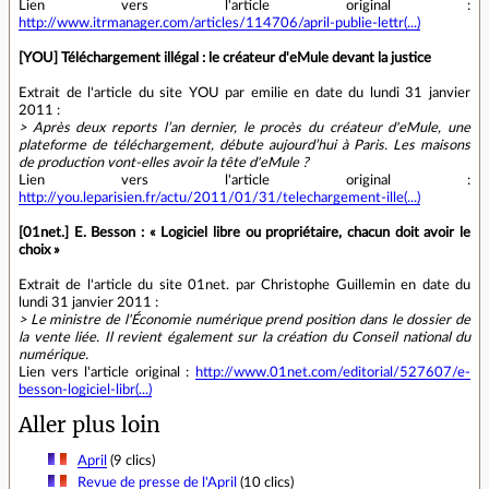
Lien vers l'article original :
http://www.itrmanager.com/articles/114706/april-publie-lettr(...)
[YOU] Téléchargement illégal : le créateur d'eMule devant la justice
Extrait de l'article du site YOU par emilie en date du lundi 31 janvier
2011 :
> Après deux reports l’an dernier, le procès du créateur d'eMule, une
plateforme de téléchargement, débute aujourd’hui à Paris. Les maisons
de production vont-elles avoir la tête d'eMule ?
Lien vers l'article original :
http://you.leparisien.fr/actu/2011/01/31/telechargement-ille(...)
[01net.] E. Besson : « Logiciel libre ou propriétaire, chacun doit avoir le
choix »
Extrait de l'article du site 01net. par Christophe Guillemin en date du
lundi 31 janvier 2011 :
> Le ministre de l'Économie numérique prend position dans le dossier de
la vente liée. Il revient également sur la création du Conseil national du
numérique.
Lien vers l'article original :
http://www.01net.com/editorial/527607/e-
besson-logiciel-libr(...)
Aller plus loin
April
(9 clics)
Revue de presse de l'April
(10 clics)