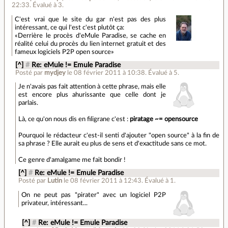
22:33
.
Évalué à
3
.
C'est vrai que le site du gar n'est pas des plus
intéressant, ce qui l'est c'est plutôt ça:
«Derrière le procès d'eMule Paradise, se cache en
réalité celui du procès du lien internet gratuit et des
fameux logiciels P2P open source»
[^]
#
Re: eMule != Emule Paradise
Posté par
mydjey
le 08 février 2011 à 10:38
.
Évalué à
5
.
Je n'avais pas fait attention à cette phrase, mais elle
est encore plus ahurissante que celle dont je
parlais.
Là, ce qu'on nous dis en filigrane c'est :
piratage ~= opensource
Pourquoi le rédacteur c'est-il senti d'ajouter "open source" à la fin de
sa phrase ? Elle aurait eu plus de sens et d'exactitude sans ce mot.
Ce genre d'amalgame me fait bondir !
[^]
#
Re: eMule != Emule Paradise
Posté par
Lutin
le 08 février 2011 à 12:43
.
Évalué à
1
.
On ne peut pas "pirater" avec un logiciel P2P
privateur, intéressant...
[^]
#
Re: eMule != Emule Paradise