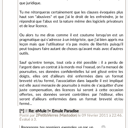
que juridique.
Tu me rétorqueras certainement que les clauses évoquées plus
haut son "abusives" et que j'ai le droit de les enfreindre, je te
répondrai que l'abus est la nature même des logiciels privateurs
et de leur licence.
Ou alors tu me diras comme il est coutume lorsqu'on est un
pragmatique qui s'adresse à un intégriste, que j'ai bien appris ma
leçon mais que l'utilisateur n'a pas moins de libertés puisqu'il
peut toujours faire autant de choses qu'avant mais avec d'autres
outils.
Sauf qu'entre temps, tout cela a été possible : il a perdu de
l'argent dans un contrat à la mords-moi l'noeud, on l'a menacé de
poursuites, ses données confidentielles lui ont glissé entre les
doigts, elles ont d'ailleurs été enfermées dans un format
breveté et/ou fermé, l'association dans laquelle il est impliqué
est elle aussi menacée de poursuite à moins de s'acquitter d'une
juste compensation, des licences lui seront à cette occasion
offertes, ses données seront contrôlées par l'éditeur, elles
seront d'ailleurs enfermées dans un format breveté et/ou
fermé...
[^]
#
Re: eMule != Emule Paradise
Posté par
2PetitsVerres
(
Mastodon
)
le 09 février 2011 à 22:46
.
Évalué à
3
.
Reprenons tes premiers exemples un par un