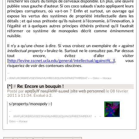
renchérir les cours du temps de cerveaux disponible. En plus, une œuvre
publiée sous gauche d'auteur. Si ces coco salauds s'auto appliquent leurs
principes corrupteurs, où va-t-on ? Enfin et surtout, un ouvrage qui
expose les vertus des systèmes de propriété intellectuelle dans les
détails ; et qui sous prétexte qu'ils nuisent à l'économie, à l'innovation, à
l'égalité et à quelques autres principes éthérés prétend qu'il faudrait
réformer ce système de monopoles décrit comme éminemment
nuisible.
Il n'y a qu'une chose à dire. Si vous croisez un exemplaire de
« against
intellectual property »
brulez-le. Surtout ne le consultez pas. Par dessus
tout encore, évitez d'aller visiter
[
http://levine.sscnet.ucla.edu/general/intellectual/againstfi(...)
], vous
risqueriez de voir des contenues obscènes.
« IRAFURORBREVISESTANIMUMREGEQUINISIPARETIMPERAT » — Odes — Horace
[^]
#
Re: Encore un bouquin !
Posté par
ǝpɐןƃu∀ nǝıɥʇʇɐW-ǝɹɹǝıԀ
(
site web personnel
)
le 08 février
2011 à 11:34
.
Évalué à
2
.
s/property/monopoly :-)
« IRAFURORBREVISESTANIMUMREGEQUINISIPARETIMPERAT » —
Odes — Horace