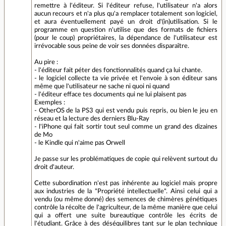
remettre à l'éditeur. Si l'éditeur refuse, l'utilisateur n'a alors
aucun recours et n'a plus qu'a remplacer totalement son logiciel,
et aura éventuellement payé un droit d'(in)utilisation. Si le
programme en question n'utilise que des formats de fichiers
(pour le coup) propriétaires, la dépendance de l'utilisateur est
irrévocable sous peine de voir ses données disparaître.
Au pire :
- l'éditeur fait péter des fonctionnalités quand ça lui chante.
- le logiciel collecte ta vie privée et l'envoie à son éditeur sans
même que l'utilisateur ne sache ni quoi ni quand
- l'éditeur efface tes documents qui ne lui plaisent pas
Exemples :
- OtherOS de la PS3 qui est vendu puis repris, ou bien le jeu en
réseau et la lecture des derniers Blu-Ray
- l'iPhone qui fait sortir tout seul comme un grand des dizaines
de Mo
- le Kindle qui n'aime pas Orwell
Je passe sur les problématiques de copie qui relèvent surtout du
droit d'auteur.
Cette subordination n'est pas inhérente au logiciel mais propre
aux industries de la "Propriété intellectuelle". Ainsi celui qui a
vendu (ou même donné) des semences de chimères génétiques
contrôle la récolte de l'agriculteur, de la même manière que celui
qui a offert une suite bureautique contrôle les écrits de
l'étudiant. Grâce à des déséquilibres tant sur le plan technique