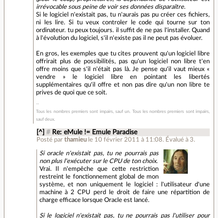
irrévocable sous peine de voir ses données disparaître.
Si le logiciel n'existait pas, tu n'aurais pas pu créer ces fichiers,
ni les lire. Si tu veux controler le code qui tourne sur ton
ordinateur. tu peux toujours. il suffit de ne pas l'installer. Quand
à l'évolution du logiciel, s'il n'existe pas il ne peut pas évoluer.
En gros, les exemples que tu cites prouvent qu'un logiciel libre
offrirait plus de possibilités, pas qu'un logiciel non libre t'en
offre moins que s'il n'était pas là. Je pense qu'il vaut mieux «
vendre » le logiciel libre en pointant les libertés
supplémentaires qu'il offre et non pas dire qu'un non libre te
prives de quoi que ce soit.
Tous les nombres premiers sont impairs, sauf un. Tous les nombres premiers sont impairs,
sauf deux.
[^]
#
Re: eMule != Emule Paradise
Posté par
thamieu
le 10 février 2011 à 11:08
.
Évalué à
3
.
Si oracle n'existait pas, tu ne pourrais pas
non plus l'exécuter sur le CPU de ton choix.
Vrai. Il n'empêche que cette restriction
restreint le fonctionnement global de mon
système, et non uniquement le logiciel : l'utilisateur d'une
machine à 2 CPU perd le droit de faire une répartition de
charge efficace lorsque Oracle est lancé.
Si le logiciel n'existait pas, tu ne pourrais pas l'utiliser pour