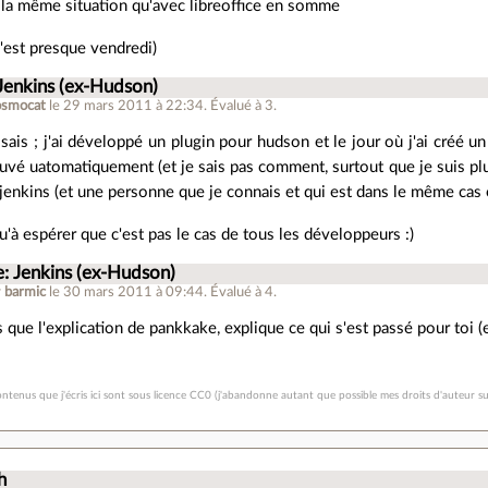
 la même situation qu'avec libreoffice en somme
c'est presque vendredi)
Jenkins (ex-Hudson)
osmocat
le 29 mars 2011 à 22:34
.
Évalué à
3
.
 sais ; j'ai développé un plugin pour hudson et le jour où j'ai créé 
ouvé uatomatiquement (et je sais pas comment, surtout que je suis plus 
 jenkins (et une personne que je connais et qui est dans le même cas
qu'à espérer que c'est pas le cas de tous les développeurs :)
e: Jenkins (ex-Hudson)
r
barmic
le 30 mars 2011 à 09:44
.
Évalué à
4
.
s que l'explication de pankkake, explique ce qui s'est passé pour toi (
ontenus que j'écris ici sont sous licence CC0 (j'abandonne autant que possible mes droits d'auteur su
h