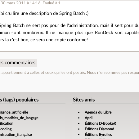
e 30 mars 2011 à 14:16
.
Évalué à
1
.
'ai cru lire une description de Spring Batch :)
Spring Batch ne sert pas pour de l'administration, mais il sert pour
mun sont nombreux. Il ne manque plus que RunDeck soit capable 
ors la c'est bon, ce sera une copie conforme!
 des commentaires
appartiennent à celles et ceux qui les ont postés. Nous n’en sommes pas respo
e
s (tags) populaires
Sites amis
ligence_artificielle
Agenda du Libre
ds_modèles_de_langage
April
fication
Éditions D-BookeR
_coding
Éditions Diamond
istration_française
Éditions Eyrolles