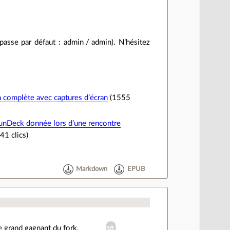
passe par défaut : admin / admin). N’hésitez
complète avec captures d’écran
(1555
unDeck donnée lors d’une rencontre
41 clics)
Markdown
EPUB
e grand gagnant du fork.