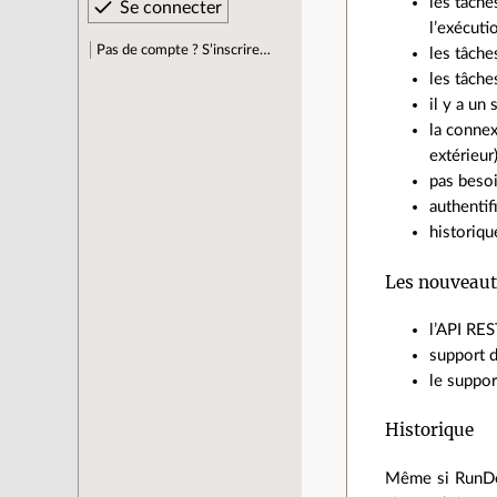
les tâche
l’exécutio
Pas de compte ? S’inscrire…
les tâche
les tâche
il y a un
la connex
extérieur)
pas besoi
authentif
historiqu
Les nouveautés
l’API RES
support 
le suppor
Historique
Même si RunDeck