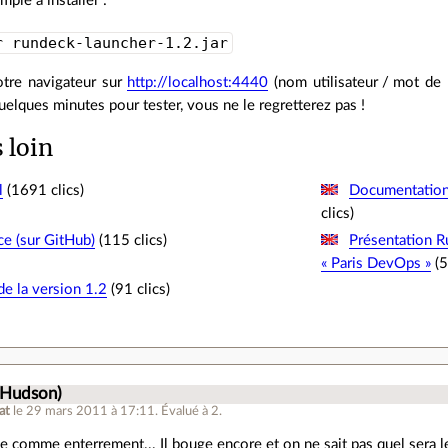
ple à installer :
r rundeck-launcher-1.2.jar
otre navigateur sur
http://localhost:4440
(nom utilisateur / mot de 
uelques minutes pour tester, vous ne le regretterez pas !
s loin
l
(1691 clics)
Documentation 
clics)
e (sur GitHub)
(115 clics)
Présentation R
« Paris DevOps »
(5
de la version 1.2
(91 clics)
.
-Hudson)
at
le 29 mars 2011 à 17:11
.
Évalué à
2
.
de comme enterrement... Il bouge encore et on ne sait pas quel sera l