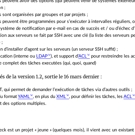
s peuvent avoir des options (qui peuvent venir de systèmes extérieu
n ;
s sont organisées par groupes et par projets ;
s peuvent être programmées pour s’exécuter à intervalles réguliers, o
 système de notification par e-mail en cas de succès et / ou d’échec d
ion aux serveurs se fait par SSH avec une clé (la liste des serveurs 
 ;
n d’installer d’agent sur les serveurs (un serveur SSH suffit) ;
ication (interne ou
LDAP
), et support d’
ACL
pour restreindre les ac
e complet des tâches executées (qui, quoi, quand)
 de la version 1.2, sortie le 16 mars dernier :
T, qui permet de demander l’exécution de tâches via d’autres outils ;
du format
YAML
, en plus du
XML
, pour définir les tâches, les
ACL
t des options multiples.
 est un projet « jeune » (quelques mois), il vient avec un existant