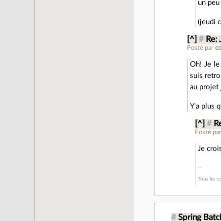
un peu
(jeudi 
[^]
#
Re: 
Posté par
c
Oh! Je le
suis retr
au projet
Y'a plus 
[^]
#
R
Posté pa
Je croi
Tous les c
#
Spring Batc