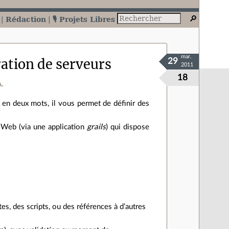
Rédaction
🎙️ Projets Libres
mar.
ration de serveurs
29
2011
18
.
: en deux mots, il vous permet de définir des
 Web (via une application
grails
) qui dispose
s, des scripts, ou des références à d’autres