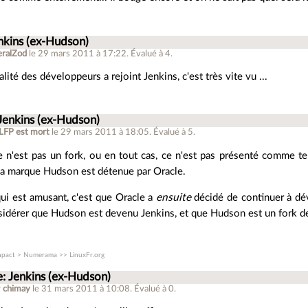
nkins (ex-Hudson)
ralZod
le 29 mars 2011 à 17:22
.
Évalué à
4
.
alité des développeurs a rejoint Jenkins, c'est très vite vu ...
Jenkins (ex-Hudson)
LFP est mort
le 29 mars 2011 à 18:05
.
Évalué à
5
.
ce n'est pas un fork, ou en tout cas, ce n'est pas présenté comme t
la marque Hudson est détenue par Oracle.
ui est amusant, c'est que Oracle a
ensuite
décidé de continuer à d
idérer que Hudson est devenu Jenkins, et que Hudson est un fork de
pact > Numerama >> LinuxFr.org
e: Jenkins (ex-Hudson)
r
chimay
le 31 mars 2011 à 10:08
.
Évalué à
0
.