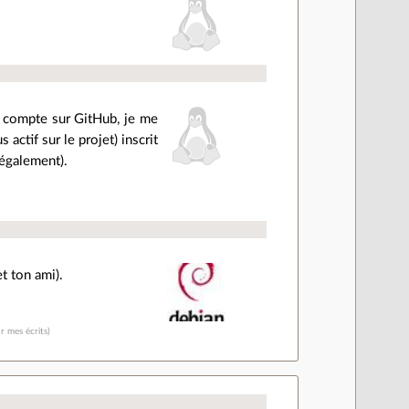
un compte sur GitHub, je me
actif sur le projet) inscrit
 également).
et ton ami).
r mes écrits)