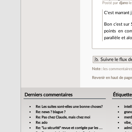
Posté par
djano
l
C'est marrant j
Bon c'est sur 
points en com
parallèle et al
Suivre le flux
Note :
les commentaires 
Revenir en haut de pag
Derniers commentaires
Étiquette
Re: Les suites sont-elles une bonne choses?
intel
Re: news ? blague ?
gran
Re: Pas chez Claude, mais chez moi
merdi
Re: ado
vibe
Re: "Lu sécurité" revue et corrigée par les banques
admin