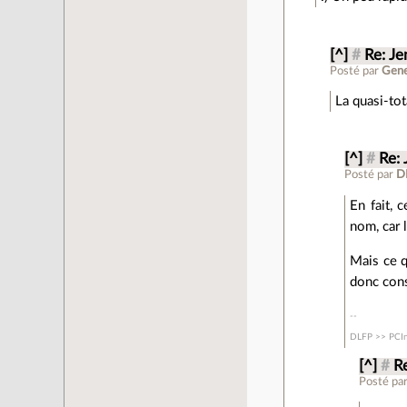
[^]
#
Re: Je
Posté par
Gene
La quasi-tot
[^]
#
Re: 
Posté par
D
En fait, 
nom, car 
Mais ce q
donc cons
DLFP >> PCIn
[^]
#
R
Posté pa