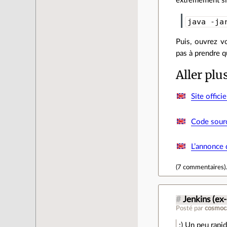
extrêmement sim
java -ja
Puis, ouvrez v
pas à prendre q
Aller plu
Site officie
Code sourc
L’annonce 
(
7 commentaires
)
#
Jenkins (ex
Posté par
cosmoc
:) Un peu rapi