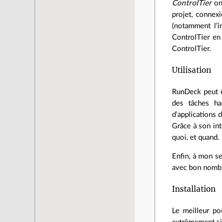
ControlTier
ont
projet, connexi
(notamment l’i
ControlTier en
ControlTier.
Utilisation
RunDeck peut êt
des tâches ha
d’applications 
Grâce à son int
quoi, et quand.
Enfin, à mon se
avec bon nombr
Installation
Le meilleur po