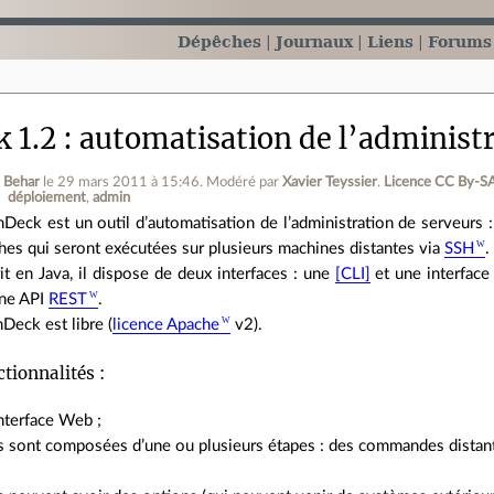
Dépêches
Journaux
Liens
Forums
 1.2 : automatisation de l’administ
 Behar
le 29 mars 2011 à 15:46
.
Modéré par
Xavier Teyssier
.
Licence CC By‑SA
déploiement
admin
Deck est un outil d’automatisation de l’administration de serveurs 
hes qui seront exécutées sur plusieurs machines distantes via
SSH
.
it en Java, il dispose de deux interfaces : une
[CLI]
et une interface
une API
REST
.
nDeck est libre (
licence Apache
v2).
tionnalités :
nterface Web ;
s sont composées d’une ou plusieurs étapes : des commandes distante