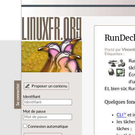
RunDeck
Posté par
Vincent
Étiquettes :
Run
tâc
Écr
d’
Se connecter
Proposer un contenu
Et, bien sûr, Ru
Identifiant
Quelques fonc
Mot de passe
CLI
et i
les tâche
Connexion automatique
tâches ;