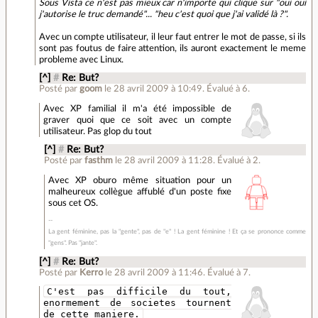
Sous Vista ce n'est pas mieux car n'importe qui clique sur "oui oui
j'autorise le truc demandé"... "heu c'est quoi que j'ai validé là ?".
Avec un compte utilisateur, il leur faut entrer le mot de passe, si ils
sont pas foutus de faire attention, ils auront exactement le meme
probleme avec Linux.
[^]
#
Re: But?
Posté par
goom
le 28 avril 2009 à 10:49
.
Évalué à
6
.
Avec XP familial il m'a été impossible de
graver quoi que ce soit avec un compte
utilisateur. Pas glop du tout
[^]
#
Re: But?
Posté par
fasthm
le 28 avril 2009 à 11:28
.
Évalué à
2
.
Avec XP oburo même situation pour un
malheureux collègue affublé d'un poste fixe
sous cet OS.
La gent féminine, pas la "gente", pas de "e" ! La gent féminine ! Et ça se prononce comme
"gens". Pas "jante".
[^]
#
Re: But?
Posté par
Kerro
le 28 avril 2009 à 11:46
.
Évalué à
7
.
C'est pas difficile du tout,
enormement de societes tournent
de cette maniere.