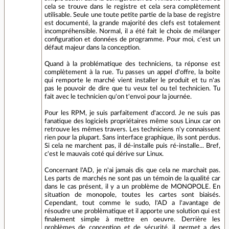
cela se trouve dans le registre et cela sera complètement
utilisable. Seule une toute petite partie de la base de registre
est documenté, la grande majorité des clefs est totalement
incompréhensible. Normal, il a été fait le choix de mélanger
configuration et données de programme. Pour moi, c'est un
défaut majeur dans la conception.
Quand à la problématique des techniciens, ta réponse est
complètement à la rue. Tu passes un appel d'offre, la boite
qui remporte le marché vient installer le produit et tu n'as
pas le pouvoir de dire que tu veux tel ou tel technicien. Tu
fait avec le technicien qu'on t'envoi pour la journée.
Pour les RPM, je suis parfaitement d'accord. Je ne suis pas
fanatique des logiciels propriétaires même sous Linux car on
retrouve les mêmes travers. Les techniciens n'y connaissent
rien pour la plupart. Sans interface graphique, ils sont perdus.
Si cela ne marchent pas, il dé-installe puis ré-installe... Bref,
c'est le mauvais coté qui dérive sur Linux.
Concernant l'AD, je n'ai jamais dis que cela ne marchait pas.
Les parts de marchés ne sont pas un témoin de la qualité car
dans le cas présent, il y a un problème de MONOPOLE. En
situation de monopole, toutes les cartes sont biaisés.
Cependant, tout comme le sudo, l'AD a l'avantage de
résoudre une problèmatique et il apporte une solution qui est
finalement simple à mettre en oeuvre. Derrière les
problèmes de conception et de sécurité, il permet a des