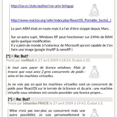
http://cia.vc/stats/author/ros-arm-bringup
http://www.reactos.org/wiki/index.php/ReactOS_Portable_Syste(...)
Le port ARM était en route mais il a l'air d'être stoppé depuis Mars.
Sur un autre sujet, Windows XP peut fonctionner sur 24Mo de RAM
après quelque modification.
Il y a plein de monde à l'exterieur de Microsoft qui est capable de t'en
faire une image (google tinyXP & nanoXP )
[^]
#
Re: But?
Posté par
JoeBlack
le 27 avril 2009 à 18:24
.
Évalué à
10
.
le tout sans payer de licence windows. Mais je
trouve que vous avez 2 gros concurrents de poids :
wine et les machines virtuelles.
Je ne vois pas en quoi les machines virtuelles sont un concurrent de
poids pour ReactOS sur le terrain de la licence et du prix : une machine
virtuelle sous windows est censée posséder une licence propre...
[^]
#
Re: But?
Posté par
Sébastien FRADE
le 27 avril 2009 à 19:43
.
Évalué à
3
.
Wine n'est pas non-plus un concurrent mais une
autre possibilité. Je suis personnellement le