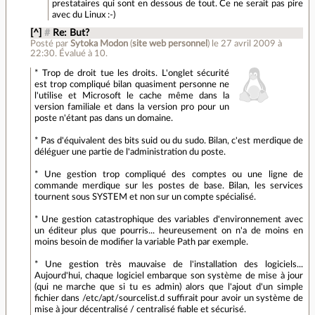
prestataires qui sont en dessous de tout. Ce ne serait pas pire
avec du Linux :-)
[^]
#
Re: But?
Posté par
Sytoka Modon
(
site web personnel
)
le 27 avril 2009 à
22:30
.
Évalué à
10
.
* Trop de droit tue les droits. L'onglet sécurité
est trop compliqué bilan quasiment personne ne
l'utilise et Microsoft le cache même dans la
version familiale et dans la version pro pour un
poste n'étant pas dans un domaine.
* Pas d'équivalent des bits suid ou du sudo. Bilan, c'est merdique de
déléguer une partie de l'administration du poste.
* Une gestion trop compliqué des comptes ou une ligne de
commande merdique sur les postes de base. Bilan, les services
tournent sous SYSTEM et non sur un compte spécialisé.
* Une gestion catastrophique des variables d'environnement avec
un éditeur plus que pourris... heureusement on n'a de moins en
moins besoin de modifier la variable Path par exemple.
* Une gestion très mauvaise de l'installation des logiciels...
Aujourd'hui, chaque logiciel embarque son système de mise à jour
(qui ne marche que si tu es admin) alors que l'ajout d'un simple
fichier dans /etc/apt/sourcelist.d suffirait pour avoir un système de
mise à jour décentralisé / centralisé fiable et sécurisé.