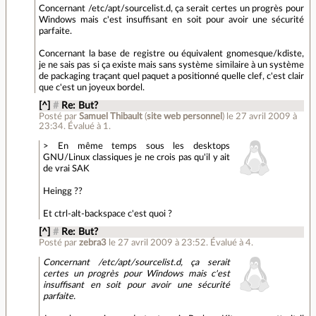
Concernant /etc/apt/sourcelist.d, ça serait certes un progrès pour
Windows mais c'est insuffisant en soit pour avoir une sécurité
parfaite.
Concernant la base de registre ou équivalent gnomesque/kdiste,
je ne sais pas si ça existe mais sans système similaire à un système
de packaging traçant quel paquet a positionné quelle clef, c'est clair
que c'est un joyeux bordel.
[^]
#
Re: But?
Posté par
Samuel Thibault
(
site web personnel
)
le 27 avril 2009 à
23:34
.
Évalué à
1
.
> En même temps sous les desktops
GNU/Linux classiques je ne crois pas qu'il y ait
de vrai SAK
Heingg ??
Et ctrl-alt-backspace c'est quoi ?
[^]
#
Re: But?
Posté par
zebra3
le 27 avril 2009 à 23:52
.
Évalué à
4
.
Concernant /etc/apt/sourcelist.d, ça serait
certes un progrès pour Windows mais c'est
insuffisant en soit pour avoir une sécurité
parfaite.