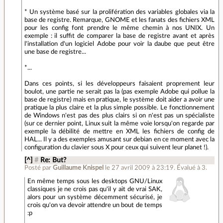
* Un système basé sur la prolifération des variables globales via la
base de registre. Remarque, GNOME et les fanats des fichiers XML
pour les config font prendre le même chemin à nos UNIX. Un
exemple : il suffit de comparer la base de registre avant et après
l'installation d'un logiciel Adobe pour voir la daube que peut être
une base de registre...
*...
Dans ces points, si les développeurs faisaient proprement leur
boulot, une partie ne serait pas la (pas exemple Adobe qui pollue la
base de registre) mais en pratique, le système doit aider a avoir une
pratique la plus claire et la plus simple possible. Le fonctionnement
de Windows n'est pas des plus clairs si on n'est pas un spécialiste
(sur ce dernier point, Linux suit la même voie lorsqu'on regarde par
exemple la débilité de mettre en XML les fichiers de config de
HAL... Il y a des exemples amusant sur debian en ce moment avec la
configuration du clavier sous X pour ceux qui suivent leur planet !).
[^]
#
Re: But?
Posté par
Guillaume Knispel
le 27 avril 2009 à 23:19
.
Évalué à
3
.
En même temps sous les desktops GNU/Linux
classiques je ne crois pas qu'il y ait de vrai SAK,
alors pour un système décemment sécurisé, je
crois qu'on va devoir attendre un bout de temps
:p