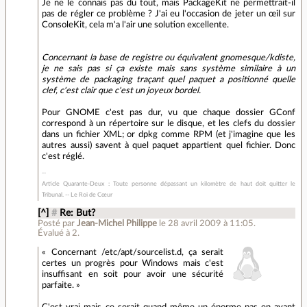
Je ne le connais pas du tout, mais PackageKit ne permettrait-il
pas de régler ce problème ? J'ai eu l'occasion de jeter un œil sur
ConsoleKit, cela m'a l'air une solution excellente.
Concernant la base de registre ou équivalent gnomesque/kdiste,
je ne sais pas si ça existe mais sans système similaire à un
système de packaging traçant quel paquet a positionné quelle
clef, c'est clair que c'est un joyeux bordel.
Pour GNOME c'est pas dur, vu que chaque dossier GConf
correspond à un répertoire sur le disque, et les clefs du dossier
dans un fichier XML; or dpkg comme RPM (et j'imagine que les
autres aussi) savent à quel paquet appartient quel fichier. Donc
c'est réglé.
Article Quarante-Deux : Toute personne dépassant un kilomètre de haut doit quitter le
Tribunal. -- Le Roi de Cœur
[^]
#
Re: But?
Posté par
Jean-Michel Philippe
le 28 avril 2009 à 11:05
.
Évalué à
2
.
« Concernant /etc/apt/sourcelist.d, ça serait
certes un progrès pour Windows mais c'est
insuffisant en soit pour avoir une sécurité
parfaite. »
C'est vrai mais ce serait quand même un énorme pas en avant