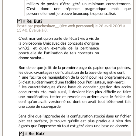
milliers de postes d'être géré un minimum correctement.
C'est donc une réponse pragmatique mais que
personnellement je trouve beaucoup trop centralisé.
[^]
#
Re: But?
Posté par
psychoslave__
(
site web personnel
)
le 28 avril 2009 à
13:40
.
Évalué à
8
.
C'est marrant qu'on parle de l'écart vis à vis de
la philosophie Unix avec des concepts d'origine
win32, et qu'en exemple de la pertinence
ponctuelle de l'utilisation de tels concepts on
donne samba…
Bon de ce que je lit de la première page du papier que tu pointes,
les deux «avantages» de l'utilisation de la base de registre sont
* une facilité de manipulation de la conf pour les programmeurs.
Si c'est au détriment d'une facilité pour l'utilisateur, non-merci !
* les caractéristiques d'une base de donnée : gestion des accès
concurrents etc. mais aussi, il devient bien plus difficile de faire
une modification, tester et revenir en arrière avec le fichier de
conf qu'on avait versionné ou dont on avait tout bêtement fait
une copie de sauvegarde
Sans dire que l'approche de la configuration stocké dans un fichier
plat est parfaite, je trouve qu'elle est plus pratique à bien des
égards que l'approche où tout est géré dans une base de donnée.
[^]
#
Re: But?