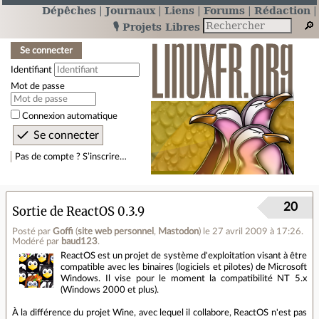
Dépêches
Journaux
Liens
Forums
Rédaction
🎙️ Projets Libres
Se connecter
Identifiant
Mot de passe
Connexion automatique
Pas de compte ? S’inscrire…
20
Sortie de ReactOS 0.3.9
Posté par
Goffi
(
site web personnel
,
Mastodon
)
le 27 avril 2009 à 17:26
.
Modéré par
baud123
.
ReactOS est un projet de système d'exploitation visant à être
compatible avec les binaires (logiciels et pilotes) de Microsoft
Windows. Il vise pour le moment la compatibilité NT 5.x
(Windows 2000 et plus).
À la différence du projet Wine, avec lequel il collabore, ReactOS n'est pas