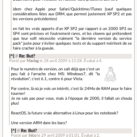
idem chez Apple pour Safari/Quicktime/iTunes (sauf quelques
considérations liées aux DRM, que permet justement XP SP2 et pas
les versions précédentes)
en fait les vrais apports d'un XP SP2 par rapport à un 2000 SP3 ou
SP4 sont précises et foutrement rares. et les clowns qui prétendent
que leur soft nécessite vraiment "la dernière version du service
pack" juste pour s'éviter quelques tests et du support méritent de se
faire cracher à la gueule.
[^]
#
Re: But?
Posté par
Maclag
le 28 avril 2009 à 15:28
.
Évalué à
4
.
Pour le numéro de version, on sait déjà que c'est un
peu fait à l'arrache chez MS: Windows7, dit "la
révolution", c'est 6.1, contre 6 pour Vista.
Par contre, là où je vois un intérêt, c'est là: 24Mo de RAM pour le faire
tourner!
Je ne sais pas pour vous, mais à l'époque de 2000, il fallait un chouïa
plus!
ReactOS, la future vraie alternative à Linux pour les notebook?
Une version ARM dans les bacs?
[^]
#
Re: But?
Posté par
inico
le 29 avril 2009 à 01:01
.
Évalué à
2
.