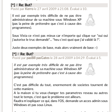
[^]
#
Re: But?
Posté par
Kerro
le 27 avril 2009 à 21:08
.
Évalué à
10
.
Il est par exemple très difficile de ne pas être
administrateur de sa machine sous Windows XP
(pas la peine de prétendre que c'est à cause des
programmes).
Sous Vista ce n'est pas mieux car n'importe qui clique sur "oui oui
j'autorise le truc demandé"... "heu c'est quoi que j'ai validé là ?".
Juste deux exemples de base, mais alors vraiment de base :-)
[^]
#
Re: But?
Posté par
pasBill pasGates
le 28 avril 2009 à 04:29
.
Évalué à
5
.
Il est par exemple très difficile de ne pas être
administrateur de sa machine sous Windows XP
(pas la peine de prétendre que c'est à cause des
programmes).
C'est pas difficile du tout, enormement de societes tournent de
cette maniere.
A la maison si tu veux changer tes parametres reseau ou autres
tout le temps, c'est que le probleme est ailleurs.
Faudra m'expliquer ce qui, dans l'OS, demande un acces admin sous
Windows et pas sous Linux.