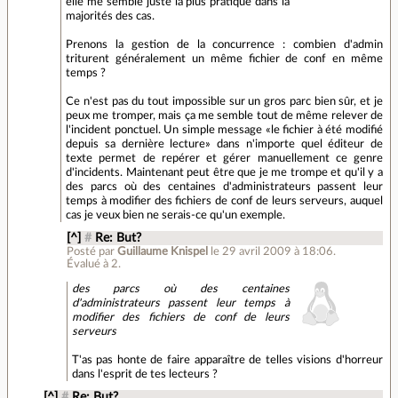
elle me semble juste la plus pratique dans la
majorités des cas.
Prenons la gestion de la concurrence : combien d'admin
triturent généralement un même fichier de conf en même
temps ?
Ce n'est pas du tout impossible sur un gros parc bien sûr, et je
peux me tromper, mais ça me semble tout de même relever de
l'incident ponctuel. Un simple message «le fichier à été modifié
depuis sa dernière lecture» dans n'importe quel éditeur de
texte permet de repérer et gérer manuellement ce genre
d'incidents. Maintenant peut être que je me trompe et qu'il y a
des parcs où des centaines d'administrateurs passent leur
temps à modifier des fichiers de conf de leurs serveurs, auquel
cas je veux bien ne serais-ce qu'un exemple.
[^]
#
Re: But?
Posté par
Guillaume Knispel
le 29 avril 2009 à 18:06
.
Évalué à
2
.
des parcs où des centaines
d'administrateurs passent leur temps à
modifier des fichiers de conf de leurs
serveurs
T'as pas honte de faire apparaître de telles visions d'horreur
dans l'esprit de tes lecteurs ?
[^]
#
Re: But?