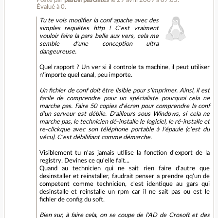
Posté par
pasBill pasGates
le 29 avril 2009 à 07:05
.
Évalué à
0
.
Tu te vois modifier la conf apache avec des
simples requêtes http ! C'est vraiment
vouloir faire la pars belle aux vers, cela me
semble d'une conception ultra
dangeureuse.
Quel rapport ? Un ver si il controle ta machine, il peut utiliser
n'importe quel canal, peu importe.
Un fichier de conf doit être lisible pour s'imprimer. Ainsi, il est
facile de comprendre pour un spécialiste pourquoi cela ne
marche pas. Faire 50 copies d'écran pour comprendre la conf
d'un serveur est débile. D'ailleurs sous Windows, si cela ne
marche pas, le technicien dé-installe le logiciel, le ré-installe et
re-clickque avec son téléphone portable à l'épaule (c'est du
vécu). C'est débilifiant comme démarche.
Visiblement tu n'as jamais utilise la fonction d'export de la
registry. Devines ce qu'elle fait...
Quand au technicien qui ne sait rien faire d'autre que
desinstaller et reinstaller, faudrait penser a prendre qq'un de
competent comme technicien, c'est identique au gars qui
desinstalle et reinstalle un rpm car il ne sait pas ou est le
fichier de config du soft.
Bien sur, à faire cela, on se coupe de l'AD de Crosoft et des