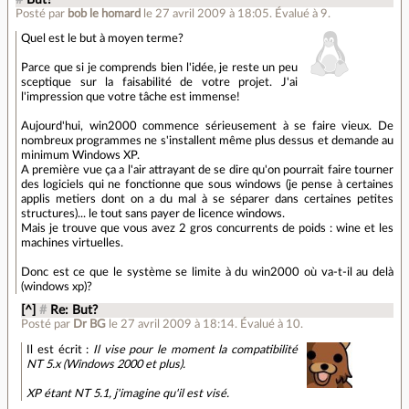
Posté par
bob le homard
le 27 avril 2009 à 18:05
.
Évalué à
9
.
Quel est le but à moyen terme?
Parce que si je comprends bien l'idée, je reste un peu
sceptique sur la faisabilité de votre projet. J'ai
l'impression que votre tâche est immense!
Aujourd'hui, win2000 commence sérieusement à se faire vieux. De
nombreux programmes ne s'installent même plus dessus et demande au
minimum Windows XP.
A première vue ça a l'air attrayant de se dire qu'on pourrait faire tourner
des logiciels qui ne fonctionne que sous windows (je pense à certaines
applis metiers dont on a du mal à se séparer dans certaines petites
structures)... le tout sans payer de licence windows.
Mais je trouve que vous avez 2 gros concurrents de poids : wine et les
machines virtuelles.
Donc est ce que le système se limite à du win2000 où va-t-il au delà
(windows xp)?
[^]
#
Re: But?
Posté par
Dr BG
le 27 avril 2009 à 18:14
.
Évalué à
10
.
Il est écrit :
Il vise pour le moment la compatibilité
NT 5.x (Windows 2000 et plus).
XP étant NT 5.1, j'imagine qu'il est visé.