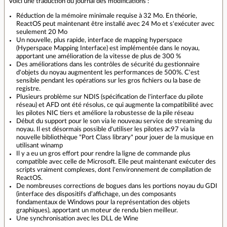
Voici une traduction du journal des modifications :
Réduction de la mémoire minimale requise à 32 Mo. En théorie,
ReactOS peut maintenant être installé avec 24 Mo et s'exécuter avec
seulement 20 Mo
Un nouvelle, plus rapide, interface de mapping hyperspace
(Hyperspace Mapping Interface) est implémentée dans le noyau,
apportant une amélioration de la vitesse de plus de 300 %
Des améliorations dans les contrôles de sécurité du gestionnaire
d'objets du noyau augmentent les performances de 500%. C'est
sensible pendant les opérations sur les gros fichiers ou la base de
registre.
Plusieurs problème sur NDIS (spécification de l'interface du pilote
réseau) et AFD ont été résolus, ce qui augmente la compatibilité avec
les pilotes NIC tiers et améliore la robustesse de la pile réseau
Début du support pour le son via le nouveau service de streaming du
noyau. Il est désormais possible d'utiliser les pilotes ac97 via la
nouvelle bibliothèque "Port Class library" pour jouer de la musique en
utilisant winamp
Il y a eu un gros effort pour rendre la ligne de commande plus
compatible avec celle de Microsoft. Elle peut maintenant exécuter des
scripts vraiment complexes, dont l'environnement de compilation de
ReactOS.
De nombreuses corrections de bogues dans les portions noyau du GDI
(interface des dispositifs d’affichage, un des composants
fondamentaux de Windows pour la représentation des objets
graphiques), apportant un moteur de rendu bien meilleur.
Une synchronisation avec les DLL de Wine