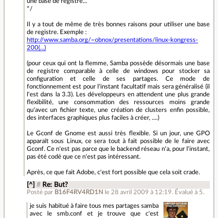
une base de registre...
*/
Il y a tout de même de très bonnes raisons pour utiliser une base
de registre. Exemple :
http://www.samba.org/~obnox/presentations/linux-kongress-
200(...)
(pour ceux qui ont la flemme, Samba possède désormais une base
de registre comparable à celle de windows pour stocker sa
configuration et celle de ses partages. Ce mode de
fonctionnement est pour l'instant facultatif mais sera généralisé (il
l'est dans la 3.3). Les développeurs en attendent une plus grande
flexibilité, une consommation des ressources moins grande
qu'avec un fichier texte, une création de clusters enfin possible,
des interfaces graphiques plus faciles à créer, ....)
Le Gconf de Gnome est aussi très flexible. Si un jour, une GPO
apparaît sous Linux, ce sera tout à fait possible de le faire avec
Gconf. Ce n'est pas parce que le backend réseau n'a, pour l'instant,
pas été codé que ce n'est pas intéressant.
Après, ce que fait Adobe, c'est fort possible que cela soit crade.
[^]
#
Re: But?
Posté par
B16F4RV4RD1N
le 28 avril 2009 à 12:19
.
Évalué à
5
.
je suis habitué à faire tous mes partages samba
avec le smb.conf et je trouve que c'est