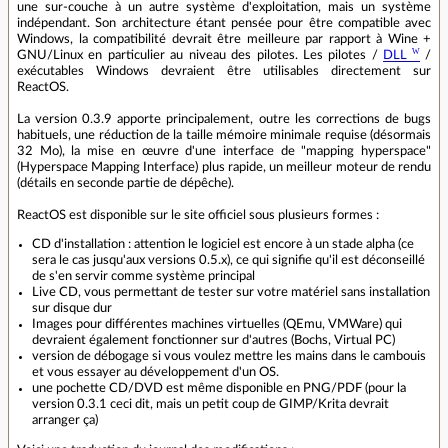
une sur-couche à un autre système d'exploitation, mais un système
indépendant. Son architecture étant pensée pour être compatible avec
Windows, la compatibilité devrait être meilleure par rapport à Wine +
GNU/Linux en particulier au niveau des pilotes. Les pilotes /
DLL
/
exécutables Windows devraient être utilisables directement sur
ReactOS.
La version 0.3.9 apporte principalement, outre les corrections de bugs
habituels, une réduction de la taille mémoire minimale requise (désormais
32 Mo), la mise en œuvre d'une interface de "mapping hyperspace"
(Hyperspace Mapping Interface) plus rapide, un meilleur moteur de rendu
(détails en seconde partie de dépêche).
ReactOS est disponible sur le site officiel sous plusieurs formes :
CD d'installation : attention le logiciel est encore à un stade alpha (ce
sera le cas jusqu'aux versions 0.5.x), ce qui signifie qu'il est déconseillé
de s'en servir comme système principal
Live CD, vous permettant de tester sur votre matériel sans installation
sur disque dur
Images pour différentes machines virtuelles (QEmu, VMWare) qui
devraient également fonctionner sur d'autres (Bochs, Virtual PC)
version de débogage si vous voulez mettre les mains dans le cambouis
et vous essayer au développement d'un OS.
une pochette CD/DVD est même disponible en PNG/PDF (pour la
version 0.3.1 ceci dit, mais un petit coup de GIMP/Krita devrait
arranger ça)