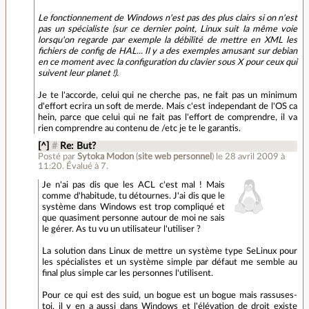
Le fonctionnement de Windows n'est pas des plus clairs si on n'est
pas un spécialiste (sur ce dernier point, Linux suit la même voie
lorsqu'on regarde par exemple la débilité de mettre en XML les
fichiers de config de HAL... Il y a des exemples amusant sur debian
en ce moment avec la configuration du clavier sous X pour ceux qui
suivent leur planet !).
Je te l'accorde, celui qui ne cherche pas, ne fait pas un minimum
d'effort ecrira un soft de merde. Mais c'est independant de l'OS ca
hein, parce que celui qui ne fait pas l'effort de comprendre, il va
rien comprendre au contenu de /etc je te le garantis.
[^]
#
Re: But?
Posté par
Sytoka Modon
(
site web personnel
)
le 28 avril 2009 à
11:20
.
Évalué à
7
.
Je n'ai pas dis que les ACL c'est mal ! Mais
comme d'habitude, tu détournes. J'ai dis que le
système dans Windows est trop compliqué et
que quasiment personne autour de moi ne sais
le gérer. As tu vu un utilisateur l'utiliser ?
La solution dans Linux de mettre un système type SeLinux pour
les spécialistes et un système simple par défaut me semble au
final plus simple car les personnes l'utilisent.
Pour ce qui est des suid, un bogue est un bogue mais rassuses-
toi, il y en a aussi dans Windows et l'élévation de droit existe