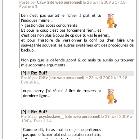
Posté par
CrEv
(
site web personnel
)
le 28 avril 2009 à 17:18
.
Évalué à
3
.
ben c'est pas parfait le fichier à plat et tu
l'indiques même ...
> gestion des accès concurrents
Et pour le coup c'est pas forcément rien... et
c'est pas non plus à coup de cp que tu vas le gérer...
et pour l'histoire de versionner la conf ou d'en faire une
sauvegarde souvent les autres systèmes ont des procédures de
backup...
Non pas que je défende gconf & co mais tu aurais pu trouver
mieux comme arguments...
[^]
#
Re: But?
Posté par
CrEv
(
site web personnel
)
le 28 avril 2009 à 17:18
.
Évalué à
1
.
oups, sorry j'ai réussi à lire de travers la
dernière ligne...
[^]
#
Re: But?
Posté par
psychoslave__
(
site web personnel
)
le 29 avril 2009 à
13:04
.
Évalué à
4
.
Comme dit, tu as mal lu et je ne prétends
pas que le fichier plat est la solution parfaite,