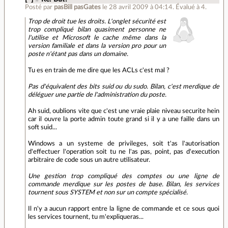
Posté par
pasBill pasGates
le 28 avril 2009 à 04:14
.
Évalué à
4
.
Trop de droit tue les droits. L'onglet sécurité est
trop compliqué bilan quasiment personne ne
l'utilise et Microsoft le cache même dans la
version familiale et dans la version pro pour un
poste n'étant pas dans un domaine.
Tu es en train de me dire que les ACLs c'est mal ?
Pas d'équivalent des bits suid ou du sudo. Bilan, c'est merdique de
déléguer une partie de l'administration du poste.
Ah suid, oublions vite que c'est une vraie plaie niveau securite hein
car il ouvre la porte admin toute grand si il y a une faille dans un
soft suid...
Windows a un systeme de privileges, soit t'as l'autorisation
d'effectuer l'operation soit tu ne l'as pas, point, pas d'execution
arbitraire de code sous un autre utilisateur.
Une gestion trop compliqué des comptes ou une ligne de
commande merdique sur les postes de base. Bilan, les services
tournent sous SYSTEM et non sur un compte spécialisé.
Il n'y a aucun rapport entre la ligne de commande et ce sous quoi
les services tournent, tu m'expliqueras...