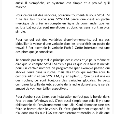
aussi. Il n'empêche, ce système est simple et a prouvé qu'il
marche.
Pour ce qui est des services, pourquoi tournent-ils sous SYSTEM
? Je les fais tourné sous SYSTEM parce que c'est en partie
merdique de créer un compte en ligne de commande, que les
scripts bat ou vbs sont merdiques et donc les gens vont au plus
simple.
Pour ce qui est des variables d'environnements, qui n'a pas
bidouiller la valeur d'une variable dans les propriétés du poste de
travail ? Par exemple la variable Path ? Cette interface est une
des pires que je connaisse.
Je connais pas trop mal le principe des ruches et je peux même te
dire que le compte SYSTEM n'en a pas et que cela fout la merde
pour un certain nombre de programme (par exemple psexec qui
stocke l'eula dans la ruche, mais des trucs qui marche sous le
compte admin et pas SYSTEM, il y en a plein...). Que tu est une ou
des ruches, ce sont toujours des variables globales. Tu peux
comparer la taille du /etc et celle de la ruche du system, je serais
amusé de voir leur taille respective...
Pour Adobe, sous Linux, son installation ne fout pas le bordel dans
/etc et sous Windows oui. C'est aussi simple que cela, il y a une
philosophie de l'environnement sous UNIX qui demande a ne pas
faire le bazard chez le voisin. Et c'est globalement respecté ! Je
n'ai donc pas dis que l'OS est complètement merdique, je dis que