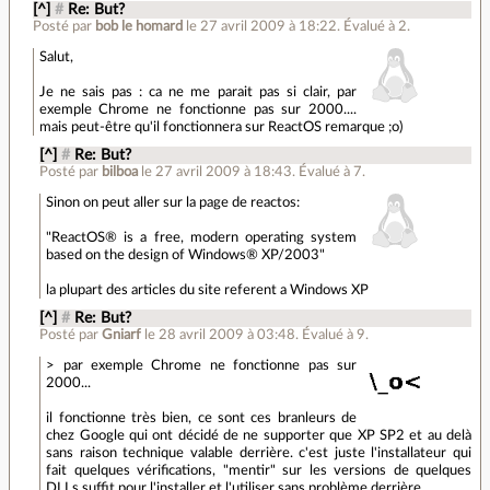
[^]
#
Re: But?
Posté par
bob le homard
le 27 avril 2009 à 18:22
.
Évalué à
2
.
Salut,
Je ne sais pas : ca ne me parait pas si clair, par
exemple Chrome ne fonctionne pas sur 2000....
mais peut-être qu'il fonctionnera sur ReactOS remarque ;o)
[^]
#
Re: But?
Posté par
bilboa
le 27 avril 2009 à 18:43
.
Évalué à
7
.
Sinon on peut aller sur la page de reactos:
"ReactOS® is a free, modern operating system
based on the design of Windows® XP/2003"
la plupart des articles du site referent a Windows XP
[^]
#
Re: But?
Posté par
Gniarf
le 28 avril 2009 à 03:48
.
Évalué à
9
.
> par exemple Chrome ne fonctionne pas sur
2000...
il fonctionne très bien, ce sont ces branleurs de
chez Google qui ont décidé de ne supporter que XP SP2 et au delà
sans raison technique valable derrière. c'est juste l'installateur qui
fait quelques vérifications, "mentir" sur les versions de quelques
DLLs suffit pour l'installer et l'utiliser sans problème derrière