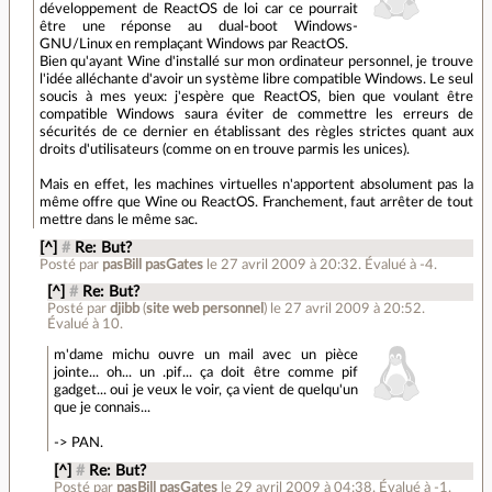
développement de ReactOS de loi car ce pourrait
être une réponse au dual-boot Windows-
GNU/Linux en remplaçant Windows par ReactOS.
Bien qu'ayant Wine d'installé sur mon ordinateur personnel, je trouve
l'idée alléchante d'avoir un système libre compatible Windows. Le seul
soucis à mes yeux: j'espère que ReactOS, bien que voulant être
compatible Windows saura éviter de commettre les erreurs de
sécurités de ce dernier en établissant des règles strictes quant aux
droits d'utilisateurs (comme on en trouve parmis les unices).
Mais en effet, les machines virtuelles n'apportent absolument pas la
même offre que Wine ou ReactOS. Franchement, faut arrêter de tout
mettre dans le même sac.
[^]
#
Re: But?
Posté par
pasBill pasGates
le 27 avril 2009 à 20:32
.
Évalué à
-4
.
[^]
#
Re: But?
Posté par
djibb
(
site web personnel
)
le 27 avril 2009 à 20:52
.
Évalué à
10
.
m'dame michu ouvre un mail avec un pièce
jointe... oh... un .pif... ça doit être comme pif
gadget... oui je veux le voir, ça vient de quelqu'un
que je connais...
-> PAN.
[^]
#
Re: But?
Posté par
pasBill pasGates
le 29 avril 2009 à 04:38
.
Évalué à
-1
.