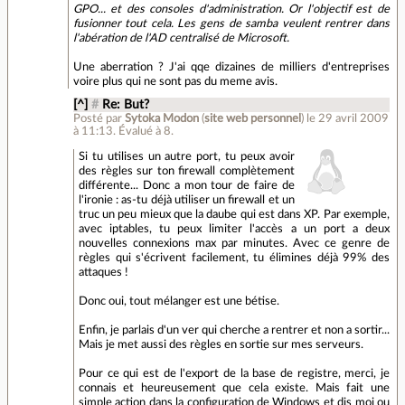
GPO... et des consoles d'administration. Or l'objectif est de
fusionner tout cela. Les gens de samba veulent rentrer dans
l'abération de l'AD centralisé de Microsoft.
Une aberration ? J'ai qqe dizaines de milliers d'entreprises
voire plus qui ne sont pas du meme avis.
[^]
#
Re: But?
Posté par
Sytoka Modon
(
site web personnel
)
le 29 avril 2009
à 11:13
.
Évalué à
8
.
Si tu utilises un autre port, tu peux avoir
des règles sur ton firewall complètement
différente... Donc a mon tour de faire de
l'ironie : as-tu déjà utiliser un firewall et un
truc un peu mieux que la daube qui est dans XP. Par exemple,
avec iptables, tu peux limiter l'accès a un port a deux
nouvelles connexions max par minutes. Avec ce genre de
règles qui s'écrivent facilement, tu élimines déjà 99% des
attaques !
Donc oui, tout mélanger est une bétise.
Enfin, je parlais d'un ver qui cherche a rentrer et non a sortir...
Mais je met aussi des règles en sortie sur mes serveurs.
Pour ce qui est de l'export de la base de registre, merci, je
connais et heureusement que cela existe. Mais fait une
simple action dans la configuration de Windows et dis moi ou