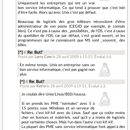
Uniquement les entreprises qui ont un vrai
bon service informatique. Ce qui tend à prouver que c'est loin
d'être facile. Alors qu'avec Unix c'est par défaut.
Beaucoup de logiciels des gros éditeurs nécessitent d'être
administrateur de son poste (CEGID par exemple, je connais
bien). Ce n'est pas à cause des _possibilités_ de l'OS, c'est à cause
du quotidien de l'OS, car par défaut, c'est grand ouvert, et les
programmeurs qui ne connaissent que MS sont _souvent_ des
billes.
[^]
#
Re: But?
Posté par
Larry Cow
le 28 avril 2009 à 15:53
.
Évalué à
4
.
En même temps, Unix en entreprise sans un
bon service informatique, c'est pas gagné non
plus.
[^]
#
Re: But?
Posté par
Kerro
le 28 avril 2009 à 19:51
.
Évalué à
3
.
Je voulais dire Unix/Linux/BSD/toussa.
Si on prends les PME "normales" avec 5 à
15 postes sous Windows et un serveur de
fichiers, c'est kif-kif avec du Linux. Sauf que ça coûte moins
cher en licences et matériels, sauf qu'il y a moins de logiciels
pour certaines choses. Mais l'un dans l'autre c'est kif-kif.
La plupart des PME sans service informatique font appel à des