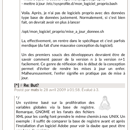
- mettre à jour /etc/sysprofile.d/mon_logiciel_proprio.bash
Voila. Après, je n'ai pas de logiciels proprio avec des données
type base de données justement. Normalement, si c'est bien
fait, on devrait avoir en plus à lancer
/opt/mon_logiciel_proprio/mise_a_jour_donnee.sh
La, effectivement, on rentre dans le spécifique et c'est parfois
merdique (du fait d'une mauvaise conception du logiciel).
Un des premiers soucis des développeurs devraient être de
savoir comment passer de la version n à la version n+1
facilement. Ce genre de réflexion dès le début de la conception
permet d'éviter de rendre les mises à jour un enfer.
Malheureusement, l'enfer signifie en pratique pas de mise à
jour.
[^]
#
Re: But?
Posté par
mats
le 28 avril 2009 à 01:58
.
Évalué à
3
.
*/
Un système basé sur la prolifération des
variables globales via la base de registre.
Remarque, GNOME et les fanats des fichiers
XML pour les config font prendre le même chemin à nos UNIX. Un
exemple : il suffit de comparer la base de registre avant et après
l'installation d'un logiciel Adobe pour voir la daube que peut être