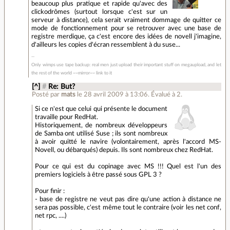
beaucoup plus pratique et rapide qu'avec des
clickodrômes (surtout lorsque c'est sur un
serveur à distance), cela serait vraiment dommage de quitter ce
mode de fonctionnement pour se retrouver avec une base de
registre merdique, ça c'est encore des idées de novell j'imagine,
d'ailleurs les copies d'écran ressemblent à du suse...
Only wimps use tape backup: real men just upload their important stuff on megaupload, and let
the rest of the world ~~mirror~~ link to it
[^]
#
Re: But?
Posté par
mats
le 28 avril 2009 à 13:06
.
Évalué à
2
.
Si ce n'est que celui qui présente le document
travaille pour RedHat.
Historiquement, de nombreux développeurs
de Samba ont utilisé Suse ; ils sont nombreux
à avoir quitté le navire (volontairement, après l'accord MS-
Novell, ou débarqués) depuis. Ils sont nombreux chez RedHat.
Pour ce qui est du copinage avec MS !!! Quel est l'un des
premiers logiciels à être passé sous GPL 3 ?
Pour finir :
- base de registre ne veut pas dire qu'une action à distance ne
sera pas possible, c'est même tout le contraire (voir les net conf,
net rpc, ....)