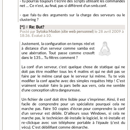
- tu pourras toujours t'écrire des scripts utilisant les commandes
net ... Ce n'est, au final, pas si différent d'un smb.conf.
- que fais-tu des arguments sur la charge des serveurs ou le
clustering ?
[^]
#
Re: But?
Posté par
Sytoka Modon
(
site web personnel
)
le 28 avril 2009 à
18:36
.
Évalué à
10
.
Justement, la configuration en temps réel et
à distance d'un serveur comme samba est
une abérration. Tout passe comme crosoft
dans le 135... Tu filtres comment ?
La conf d'un serveur, c'est quelque chose de statique qui ne
doit pas être modifier tous les 4 matins et qui ne doit pas se
faire par le même canal que le serveur lui même. Tu te vois
modifier la conf apache avec des simples requêtes http ! C'est
vraiment vouloir faire la pars belle aux vers, cela me semble
d'une conception ultra dangeureuse.
Un fichier de conf doit être lisible pour s'imprimer. Ainsi, il est
facile de comprendre pour un spécialiste pourquoi cela ne
marche pas. Faire 50 copies d'écran pour comprendre la conf
d'un serveur est débile. D'ailleurs sous Windows, si cela ne
marche pas, le technicien dé-installe le logiciel, le ré-installe et
re-clickque avec son téléphone portable à l'épaule (c'est du
vécu). C'est débilifiant comme démarche.