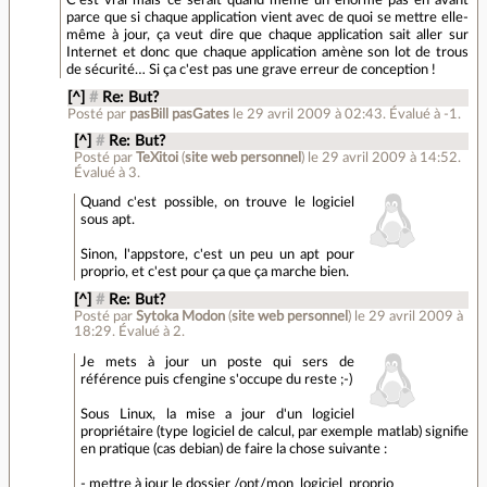
parce que si chaque application vient avec de quoi se mettre elle-
même à jour, ça veut dire que chaque application sait aller sur
Internet et donc que chaque application amène son lot de trous
de sécurité… Si ça c'est pas une grave erreur de conception !
[^]
#
Re: But?
Posté par
pasBill pasGates
le 29 avril 2009 à 02:43
.
Évalué à
-1
.
[^]
#
Re: But?
Posté par
TeXitoi
(
site web personnel
)
le 29 avril 2009 à 14:52
.
Évalué à
3
.
Quand c'est possible, on trouve le logiciel
sous apt.
Sinon, l'appstore, c'est un peu un apt pour
proprio, et c'est pour ça que ça marche bien.
[^]
#
Re: But?
Posté par
Sytoka Modon
(
site web personnel
)
le 29 avril 2009 à
18:29
.
Évalué à
2
.
Je mets à jour un poste qui sers de
référence puis cfengine s'occupe du reste ;-)
Sous Linux, la mise a jour d'un logiciel
propriétaire (type logiciel de calcul, par exemple matlab) signifie
en pratique (cas debian) de faire la chose suivante :
- mettre à jour le dossier /opt/mon_logiciel_proprio