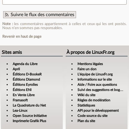
Suivre le flux des commentaires
Note :
les commentaires appartiennent à celles et ceux qui les ont postés.
Nous n’en sommes pas responsables.
Revenir en haut de page
Sites amis
À propos de LinuxFr.org
Agenda du Libre
Mentions légales
April
Faire un don
Éditions D-BookeR
L’équipe de LinuxFr.org
Éditions Diamond
Informations sur le site
Éditions Eyrolles
Aide / Foire aux questions
Éditions ENI
Suivi des suggestions et bogues
En Vente Libre
Wiki du site
Framasoft
Règles de modération
La Quadrature du Net
Statistiques
Lea-Linux
API pour le développement
Open Source Initiative
Code source du site
Imprimerie Grafik Plus
Plan du site