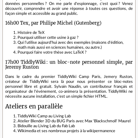
données personnelles ? On me parle d'espionnage, c'est quoi ? Venez
découvrir, comprendre et avoir une réponse à toutes ces questions, de
façon simple et accessible au grand public.
16h00 Tex, par Philipe Michel (Gutenberg)
Histoire de TeX
Pourquoi utiliser cette usine à gaz ?
Qui l’utilise aujourd'hui avec des exemples (maisons d'édition,
math mais aussi en sciences humaines, ou autre.)
Pourquoi faire votre thèse avec LaTeX ?
17h00 TiddlyWiki : un bloc-note personnel simple, par
Jeremy Ruston
Dans le cadre du premier TiddlyWiki Camp Paris, Jemery Ruston,
créateur de TiddlyWiki sera là pour nous présenter ce bloc-notes
personnel libre et gratuit. Sylvain Naudin, un contributeur français et
organisateur de l'événement, co-animera la présentation. TiddlyWiki ne
nécessite aucune installation, c'est un simple fichier HTML.
Ateliers en parallèle
TiddlyWiki Camp au Living Lab
Atelier Blender 3D du BUG Paris avec Max 'Blackschmoll' Maurel
Bidouille au Living Lab du Fab Lab
Wikimedia et ses nombreux projets à la wikipermanence