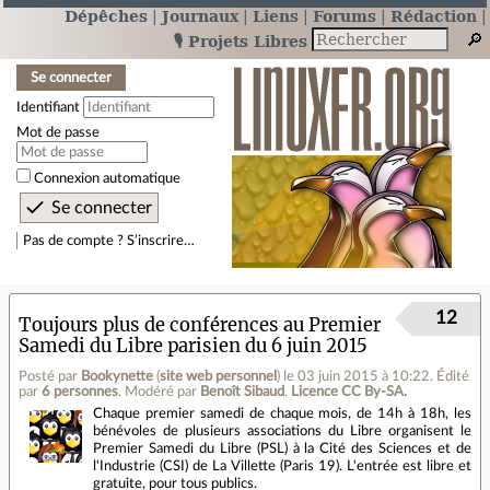
Dépêches
Journaux
Liens
Forums
Rédaction
🎙️ Projets Libres
Se connecter
Identifiant
Mot de passe
Connexion automatique
Pas de compte ? S’inscrire…
12
Toujours plus de conférences au Premier
Samedi du Libre parisien du 6 juin 2015
Posté par
Bookynette
(
site web personnel
)
le 03 juin 2015 à 10:22
.
Édité
par
6 personnes
.
Modéré par
Benoît Sibaud
.
Licence CC By‑SA.
Chaque premier samedi de chaque mois, de 14h à 18h, les
bénévoles de plusieurs associations du Libre organisent le
Premier Samedi du Libre (PSL) à la Cité des Sciences et de
l'Industrie (CSI) de La Villette (Paris 19). L'entrée est libre et
gratuite, pour tous publics.