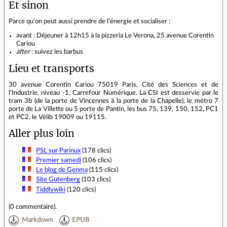
Et sinon
Parce qu'on peut aussi prendre de l'énergie et socialiser :
avant : Déjeuner à 12h15 à la pizzeria Le Verona, 25 avenue Corentin
Cariou
after
: suivez les barbus
Lieu et transports
30 avenue Corentin Cariou 75019 Paris, Cité des Sciences et de
l'Industrie, niveau -1, Carrefour Numérique. La CSI est desservie par le
tram 3b (de la porte de Vincennes à la porte de la Chapelle), le métro 7
porte de La Villette ou 5 porte de Pantin, les bus 75, 139, 150, 152, PC1
et PC2, le Vélib 19009 ou 19115.
Aller plus loin
PSL sur Parinux
(178 clics)
Premier samedi
(106 clics)
Le blog de Genma
(115 clics)
Site Gutenberg
(103 clics)
Tiddlywiki
(120 clics)
(
0 commentaire
).
Markdown
EPUB