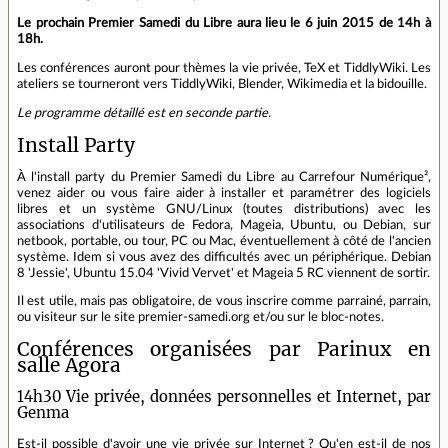
Le prochain Premier Samedi du Libre aura lieu le 6 juin 2015 de 14h à
18h.
Les conférences auront pour thèmes la vie privée, TeX et TiddlyWiki. Les
ateliers se tourneront vers TiddlyWiki, Blender, Wikimedia et la bidouille.
Le programme détaillé est en seconde partie.
Install Party
À l'install party du Premier Samedi du Libre au Carrefour Numérique²,
venez aider ou vous faire aider à installer et paramétrer des logiciels
libres et un système GNU/Linux (toutes distributions) avec les
associations d'utilisateurs de Fedora, Mageia, Ubuntu, ou Debian, sur
netbook, portable, ou tour, PC ou Mac, éventuellement à côté de l'ancien
système. Idem si vous avez des difficultés avec un périphérique. Debian
8 'Jessie', Ubuntu 15.04 'Vivid Vervet' et Mageia 5 RC viennent de sortir.
Il est utile, mais pas obligatoire, de vous inscrire comme parrainé, parrain,
ou visiteur sur le site premier-samedi.org et/ou sur le bloc-notes.
Conférences organisées par Parinux en
salle Agora
14h30 Vie privée, données personnelles et Internet, par
Genma
Est-il possible d'avoir une vie privée sur Internet ? Qu'en est-il de nos