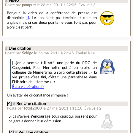
#
Vidéo
Posté par
pamputt
le 26 mai 2011 à 22:05
.
Évalué à
3
.
Bonjour, la vidéo de la conférence de presse est
disponible
ici
. Le son n'est pas terrible et c'est en
anglais mais si ces deux points ne vous font pas peur
alors c'est parti.
#
Une citation
Posté par
Sekigo
le 26 mai 2011 à 22:45
.
Évalué à
10
.
[...]on a semble-t-il raté une perle du PDG de
Capgemini, Paul Hermelin, qui à en croire un
collègue de Numerama, a sorti cette phrase : « la
vie privée c’est fini, c’était une parenthèse dans
l’Histoire de l’Homme ». >
Écran/Libération.fr
Un avatar de circonstance s'impose !
[^]
#
Re: Une citation
Posté par
totof2000
le 27 mai 2011 à 11:10
.
Évalué à
2
.
Si ça s'avère, j'encourage tous ceux qui bossent pour
ce gars à donner leur démission.
[^]
#
Re: Une citation