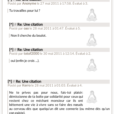
Posté par
Anonyme
le 27 mai 2011 à 17:58
.
Évalué à
3
.
Tu travailles pour lui ?
[^]
#
Re: Une citation
Posté par
oao
le 28 mai 2011 à 01:47
.
Évalué à
5
.
Non il cherche du boulot.
[^]
#
Re: Une citation
Posté par
totof2000
le 30 mai 2011 à 12:14
.
Évalué à
2
.
oui (enfin je crois ...).
[^]
#
Re: Une citation
Posté par
Kerro
le 28 mai 2011 à 01:03
.
Évalué à
4
.
Ne te prives pas pour nous, fais-toi plaisir:
démissionne de ta boîte par solidarité pour ceux qui
restent chez ce méchant monsieur car ils ont
bêtement une vie à vivre sans se faire des nœuds
au cerveau dès que quelqu'un dit une connerie (ou même dès qu'un
con existe).