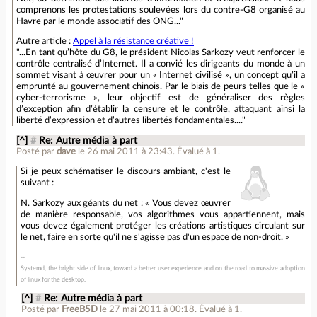
comprenons les protestations soulevées lors du contre-G8 organisé au
Havre par le monde associatif des ONG..."
Autre article :
Appel à la résistance créative !
"...En tant qu’hôte du G8, le président Nicolas Sarkozy veut renforcer le
contrôle centralisé d’Internet. Il a convié les dirigeants du monde à un
sommet visant à œuvrer pour un « Internet civilisé », un concept qu’il a
emprunté au gouvernement chinois. Par le biais de peurs telles que le «
cyber-terrorisme », leur objectif est de généraliser des règles
d’exception afin d’établir la censure et le contrôle, attaquant ainsi la
liberté d’expression et d’autres libertés fondamentales...."
[^]
#
Re: Autre média à part
Posté par
dave
le 26 mai 2011 à 23:43
.
Évalué à
1
.
Si je peux schématiser le discours ambiant, c'est le
suivant :
N. Sarkozy aux géants du net : « Vous devez œuvrer
de manière responsable, vos algorithmes vous appartiennent, mais
vous devez également protéger les créations artistiques circulant sur
le net, faire en sorte qu'il ne s'agisse pas d'un espace de non-droit. »
Systemd, the bright side of linux, toward a better user experience and on the road to massive adoption
of linux for the desktop.
[^]
#
Re: Autre média à part
Posté par
FreeB5D
le 27 mai 2011 à 00:18
.
Évalué à
1
.