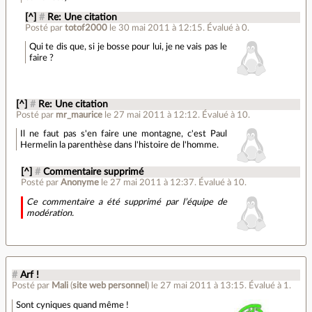
[^]
#
Re: Une citation
Posté par
totof2000
le 30 mai 2011 à 12:15
.
Évalué à
0
.
Qui te dis que, si je bosse pour lui, je ne vais pas le
faire ?
[^]
#
Re: Une citation
Posté par
mr_maurice
le 27 mai 2011 à 12:12
.
Évalué à
10
.
Il ne faut pas s'en faire une montagne, c'est Paul
Hermelin la parenthèse dans l'histoire de l'homme.
[^]
#
Commentaire supprimé
Posté par
Anonyme
le 27 mai 2011 à 12:37
.
Évalué à
10
.
Ce commentaire a été supprimé par l’équipe de
modération.
#
Arf !
Posté par
Mali
(
site web personnel
)
le 27 mai 2011 à 13:15
.
Évalué à
1
.
Sont cyniques quand même !