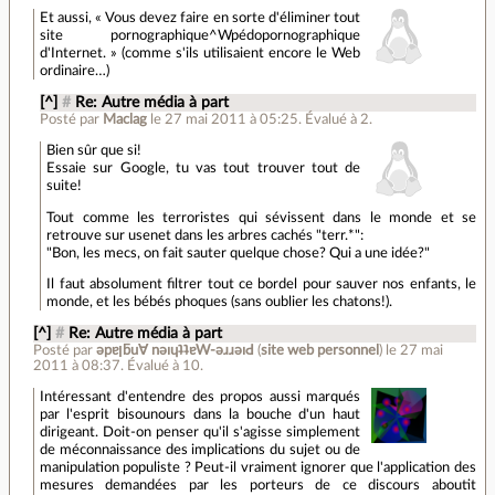
Et aussi, « Vous devez faire en sorte d'éliminer tout
site pornographique^Wpédopornographique
d'Internet. » (comme s'ils utilisaient encore le Web
ordinaire…)
[^]
#
Re: Autre média à part
Posté par
Maclag
le 27 mai 2011 à 05:25
.
Évalué à
2
.
Bien sûr que si!
Essaie sur Google, tu vas tout trouver tout de
suite!
Tout comme les terroristes qui sévissent dans le monde et se
retrouve sur usenet dans les arbres cachés "terr.*":
"Bon, les mecs, on fait sauter quelque chose? Qui a une idée?"
Il faut absolument filtrer tout ce bordel pour sauver nos enfants, le
monde, et les bébés phoques (sans oublier les chatons!).
[^]
#
Re: Autre média à part
Posté par
ǝpɐןƃu∀ nǝıɥʇʇɐW-ǝɹɹǝıԀ
(
site web personnel
)
le 27 mai
2011 à 08:37
.
Évalué à
10
.
Intéressant d'entendre des propos aussi marqués
par l'esprit bisounours dans la bouche d'un haut
dirigeant. Doit-on penser qu'il s'agisse simplement
de méconnaissance des implications du sujet ou de
manipulation populiste ? Peut-il vraiment ignorer que l'application des
mesures demandées par les porteurs de ce discours aboutit