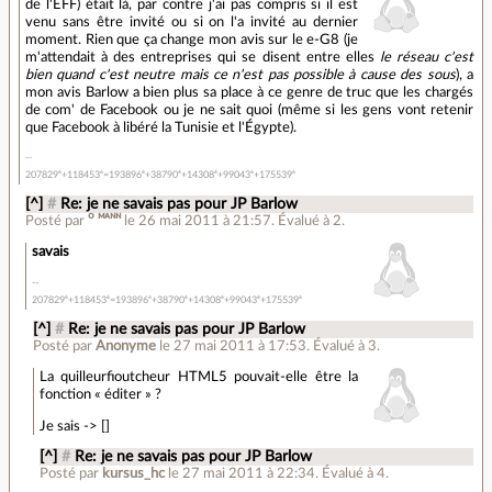
de l'EFF) était là, par contre j'ai pas compris si il est
venu sans être invité ou si on l'a invité au dernier
moment. Rien que ça change mon avis sur le e-G8 (je
m'attendait à des entreprises qui se disent entre elles
le réseau c'est
bien quand c'est neutre mais ce n'est pas possible à cause des sous
), a
mon avis Barlow a bien plus sa place à ce genre de truc que les chargés
de com' de Facebook ou je ne sait quoi (même si les gens vont retenir
que Facebook à libéré la Tunisie et l'Égypte).
207829⁶+118453⁶=193896⁶+38790⁶+14308⁶+99043⁶+175539⁶
[^]
#
Re: je ne savais pas pour JP Barlow
Posté par
ᴼ ᴹᴬᴺᴺ
le 26 mai 2011 à 21:57
.
Évalué à
2
.
savais
207829⁶+118453⁶=193896⁶+38790⁶+14308⁶+99043⁶+175539⁶
[^]
#
Re: je ne savais pas pour JP Barlow
Posté par
Anonyme
le 27 mai 2011 à 17:53
.
Évalué à
3
.
La quilleurfioutcheur HTML5 pouvait-elle être la
fonction « éditer » ?
Je sais -> []
[^]
#
Re: je ne savais pas pour JP Barlow
Posté par
kursus_hc
le 27 mai 2011 à 22:34
.
Évalué à
4
.