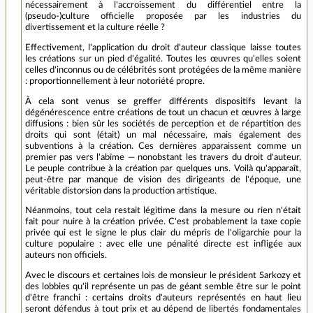
nécessairement à l'accroissement du différentiel entre la
(pseudo-)culture officielle proposée par les industries du
divertissement et la culture réelle ?
Effectivement, l'application du droit d'auteur classique laisse toutes
les créations sur un pied d'égalité. Toutes les œuvres qu'elles soient
celles d'inconnus ou de célébrités sont protégées de la même manière
: proportionnellement à leur notoriété propre.
À cela sont venus se greffer différents dispositifs levant la
dégénérescence entre créations de tout un chacun et œuvres à large
diffusions : bien sûr les sociétés de perception et de répartition des
droits qui sont (était) un mal nécessaire, mais également des
subventions à la création. Ces dernières apparaissent comme un
premier pas vers l'abîme — nonobstant les travers du droit d'auteur.
Le peuple contribue à la création par quelques uns. Voilà qu'apparaît,
peut-être par manque de vision des dirigeants de l'époque, une
véritable distorsion dans la production artistique.
Néanmoins, tout cela restait légitime dans la mesure ou rien n'était
fait pour nuire à la création privée. C'est probablement la taxe copie
privée qui est le signe le plus clair du mépris de l'oligarchie pour la
culture populaire : avec elle une pénalité directe est infligée aux
auteurs non officiels.
Avec le discours et certaines lois de monsieur le président Sarkozy et
des lobbies qu'il représente un pas de géant semble être sur le point
d'être franchi : certains droits d'auteurs représentés en haut lieu
seront défendus à tout prix et au dépend de libertés fondamentales