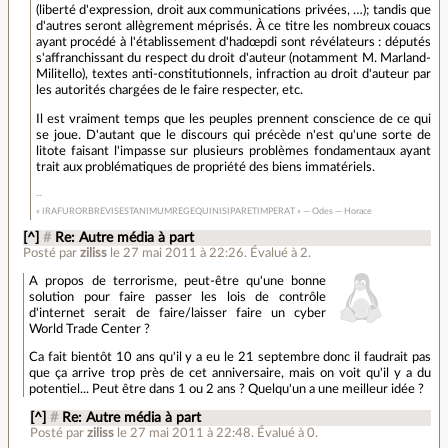
(liberté d'expression, droit aux communications privées, …); tandis que
d'autres seront allègrement méprisés. À ce titre les nombreux couacs
ayant procédé à l'établissement d'hadœpdi sont révélateurs : députés
s'affranchissant du respect du droit d'auteur (notamment M. Marland-
Militello), textes anti-constitutionnels, infraction au droit d'auteur par
les autorités chargées de le faire respecter, etc.
Il est vraiment temps que les peuples prennent conscience de ce qui
se joue. D'autant que le discours qui précède n'est qu'une sorte de
litote faisant l'impasse sur plusieurs problèmes fondamentaux ayant
trait aux problématiques de propriété des biens immatériels.
« IRAFURORBREVISESTANIMUMREGEQUINISIPARETIMPERAT » — Odes — Horace
[^]
#
Re: Autre média à part
Posté par
ziliss
le 27 mai 2011 à 22:26
.
Évalué à
2
.
A propos de terrorisme, peut-être qu'une bonne
solution pour faire passer les lois de contrôle
d'internet serait de faire/laisser faire un cyber
World Trade Center ?
Ca fait bientôt 10 ans qu'il y a eu le 21 septembre donc il faudrait pas
que ça arrive trop près de cet anniversaire, mais on voit qu'il y a du
potentiel... Peut être dans 1 ou 2 ans ? Quelqu'un a une meilleur idée ?
[^]
#
Re: Autre média à part
Posté par
ziliss
le 27 mai 2011 à 22:48
.
Évalué à
0
.