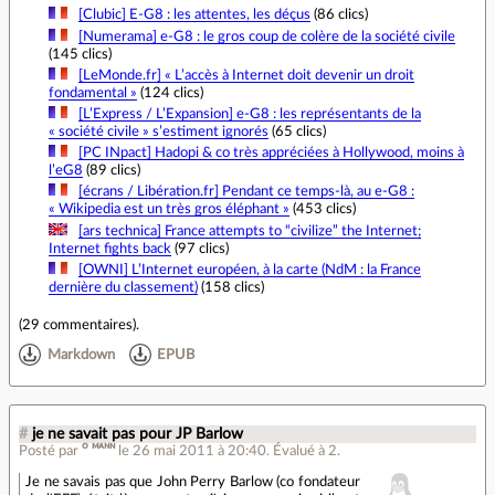
[Clubic] E‐G8 : les attentes, les déçus
(86 clics)
[Numerama] e‐G8 : le gros coup de colère de la société civile
(145 clics)
[LeMonde.fr] « L’accès à Internet doit devenir un droit
fondamental »
(124 clics)
[L’Express / L’Expansion] e‐G8 : les représentants de la
« société civile » s’estiment ignorés
(65 clics)
[PC INpact] Hadopi & co très appréciées à Hollywood, moins à
l’eG8
(89 clics)
[écrans / Libération.fr] Pendant ce temps‐là, au e‐G8 :
« Wikipedia est un très gros éléphant »
(453 clics)
[ars technica] France attempts to “civilize” the Internet;
Internet fights back
(97 clics)
[OWNI] L’Internet européen, à la carte (NdM : la France
dernière du classement)
(158 clics)
(
29 commentaires
).
Markdown
EPUB
#
je ne savait pas pour JP Barlow
Posté par
ᴼ ᴹᴬᴺᴺ
le 26 mai 2011 à 20:40
.
Évalué à
2
.
Je ne savais pas que John Perry Barlow (co fondateur