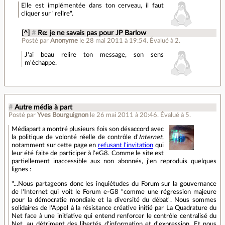
Elle est implémentée dans ton cerveau, il faut
cliquer sur "relire".
[^]
#
Re: je ne savais pas pour JP Barlow
Posté par
Anonyme
le 28 mai 2011 à 19:54
.
Évalué à
2
.
J'ai beau relire ton message, son sens
m'échappe.
#
Autre média à part
Posté par
Yves Bourguignon
le 26 mai 2011 à 20:46
.
Évalué à
5
.
Médiapart a montré plusieurs fois son désaccord avec
la politique de volonté réelle de contrôle d'
Internet
,
notamment sur cette page en
refusant l'invitation
qui
leur été faite de participer à l'eG8. Comme le site est
partiellement inaccessible aux non abonnés, j'en reproduis quelques
lignes :
"...Nous partageons donc les inquiétudes du Forum sur la gouvernance
de l'Internet qui voit le Forum e-G8 "comme une régression majeure
pour la démocratie mondiale et la diversité du débat". Nous sommes
solidaires de l'Appel à la résistance créative initié par La Quadrature du
Net face à une initiative qui entend renforcer le contrôle centralisé du
Net, au détriment des libertés d'information et d'expression. Et nous