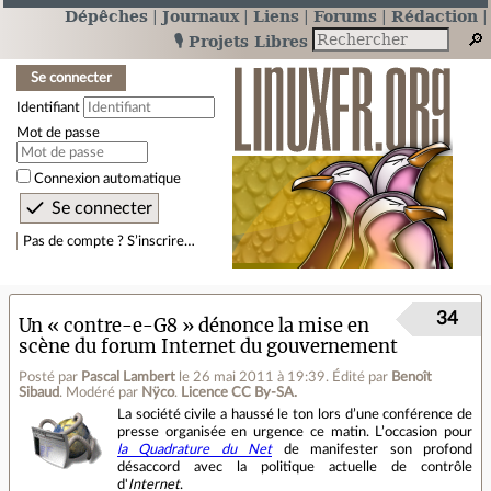
Dépêches
Journaux
Liens
Forums
Rédaction
🎙️ Projets Libres
Se connecter
Identifiant
Mot de passe
Connexion automatique
Pas de compte ? S’inscrire…
34
Un « contre‐e‐G8 » dénonce la mise en
scène du forum Internet du gouvernement
Posté par
Pascal Lambert
le 26 mai 2011 à 19:39
.
Édité par
Benoît
Sibaud
.
Modéré par
Nÿco
.
Licence CC By‑SA.
La société civile a haussé le ton lors d’une conférence de
presse organisée en urgence ce matin. L’occasion pour
la Quadrature du Net
de manifester son profond
désaccord avec la politique actuelle de contrôle
d'
Internet
.