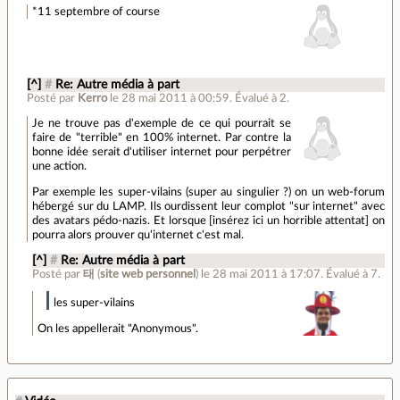
*11 septembre of course
[^]
#
Re: Autre média à part
Posté par
Kerro
le 28 mai 2011 à 00:59
.
Évalué à
2
.
Je ne trouve pas d'exemple de ce qui pourrait se
faire de "terrible" en 100% internet. Par contre la
bonne idée serait d'utiliser internet pour perpétrer
une action.
Par exemple les super-vilains (super au singulier ?) on un web-forum
hébergé sur du LAMP. Ils ourdissent leur complot "sur internet" avec
des avatars pédo-nazis. Et lorsque [insérez ici un horrible attentat] on
pourra alors prouver qu'internet c'est mal.
[^]
#
Re: Autre média à part
Posté par
태
(
site web personnel
)
le 28 mai 2011 à 17:07
.
Évalué à
7
.
les super-vilains
On les appellerait "Anonymous".