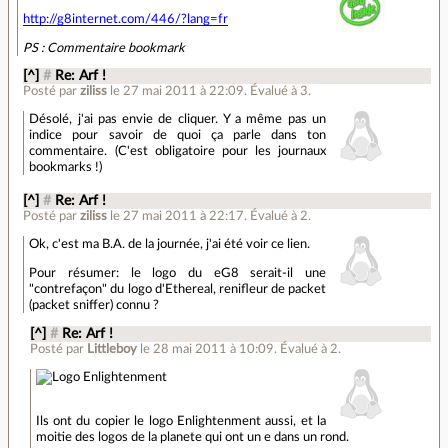
http://g8internet.com/446/?lang=fr
PS : Commentaire bookmark
[^]
#
Re: Arf !
Posté par
ziliss
le 27 mai 2011 à 22:09
.
Évalué à
3
.
Désolé, j'ai pas envie de cliquer. Y a même pas un
indice pour savoir de quoi ça parle dans ton
commentaire. (C'est obligatoire pour les journaux
bookmarks !)
[^]
#
Re: Arf !
Posté par
ziliss
le 27 mai 2011 à 22:17
.
Évalué à
2
.
Ok, c'est ma B.A. de la journée, j'ai été voir ce lien.
Pour résumer: le logo du eG8 serait-il une
"contrefaçon" du logo d'Ethereal, renifleur de packet
(packet sniffer) connu ?
[^]
#
Re: Arf !
Posté par
Littleboy
le 28 mai 2011 à 10:09
.
Évalué à
2
.
Ils ont du copier le logo Enlightenment aussi, et la
moitie des logos de la planete qui ont un e dans un rond.