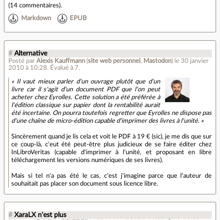
(
14 commentaires
).
Markdown
EPUB
#
Alternative
Posté par
Alexis Kauffmann
(
site web personnel
,
Mastodon
)
le 30 janvier
2010 à 10:28
.
Évalué à
7
.
« Il vaut mieux parler d'un ouvrage plutôt que d'un
livre car il s'agit d'un document PDF que l'on peut
acheter chez Eyrolles. Cette solution a été préférée à
l'édition classique sur papier dont la rentabilité aurait
été incertaine. On pourra toutefois regretter que Eyrolles ne dispose pas
d'une chaîne de micro-édition capable d'imprimer des livres à l'unité. »
Sincèrement quand je lis cela et voit le PDF à 19 € (sic), je me dis que sur
ce coup-là, c'eut été peut-être plus judicieux de se faire éditer chez
InLibroVeritas (capable d'imprimer à l'unité, et proposant en libre
téléchargement les versions numériques de ses livres).
Mais si tel n'a pas été le cas, c'est j'imagine parce que l'auteur de
souhaitait pas placer son document sous licence libre.
#
XaraLX n'est plus