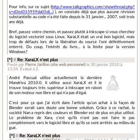
Pour info, sur ce sujet (
http://www.talkgraphics.com/showthread.php?
s=d3ed315959da05d(...)
), on constate déjà que plus aucune révision
substantielle au code n'a été faite depuis le 31 janvier... 2007, soit trois
ans déjà.
Bref, passez votre chemin, et passez plutôt à Inkscape si vous cherchez
du logiciel vectoriel sous Linux. XaraLX était un vrai bon logiciel, mais
trop de défauts lors de la libération du source l'ont définitivement
enterré. Du coup, l'intérêt du livre... à la limite pour la version
Windows?
[^]
#
Re: XaraLX n'est plus
Posté par
Pierre Jarillon
(
site web personnel
)
le 30 janvier 2010 à
13:34
.
Évalué à
2
.
André Pascual utilise actuellement la dernière
Mandriva 2010.0, Il utilise aussi XaraLX et il le
trouve toujours très supérieur à Inkscape en raison
de son moteur non libre et qui n'a pas d'égal.
C'est pour ça que j'ai écrit dans l'article qu'un achat à la façon de
Blender serait sans doute une bonne solution. Grâce à ce rachat, la
société Nan a repris des couleurs et Blender est de plus en plus utilisé.
Le problème de Xara, c'est qu'ils n'ont pas osé faire le pas
complètement vers le logiciel libre et qu'ils se sont arrêtés au milieu du
gué.
[^]
#
Re: XaraLX n'est plus