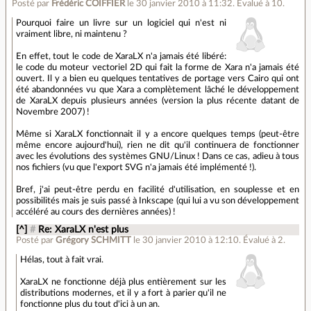
Posté par
Frédéric COIFFIER
le 30 janvier 2010 à 11:32
.
Évalué à
10
.
Pourquoi faire un livre sur un logiciel qui n'est ni
vraiment libre, ni maintenu ?
En effet, tout le code de XaraLX n'a jamais été libéré:
le code du moteur vectoriel 2D qui fait la forme de Xara n'a jamais été
ouvert. Il y a bien eu quelques tentatives de portage vers Cairo qui ont
été abandonnées vu que Xara a complètement lâché le développement
de XaraLX depuis plusieurs années (version la plus récente datant de
Novembre 2007) !
Même si XaraLX fonctionnait il y a encore quelques temps (peut-être
même encore aujourd'hui), rien ne dit qu'il continuera de fonctionner
avec les évolutions des systèmes GNU/Linux ! Dans ce cas, adieu à tous
nos fichiers (vu que l'export SVG n'a jamais été implémenté !).
Bref, j'ai peut-être perdu en facilité d'utilisation, en souplesse et en
possibilités mais je suis passé à Inkscape (qui lui a vu son développement
accéléré au cours des dernières années) !
[^]
#
Re: XaraLX n'est plus
Posté par
Grégory SCHMITT
le 30 janvier 2010 à 12:10
.
Évalué à
2
.
Hélas, tout à fait vrai.
XaraLX ne fonctionne déjà plus entièrement sur les
distributions modernes, et il y a fort à parier qu'il ne
fonctionne plus du tout d'ici à un an.