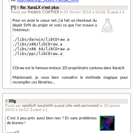
sur
http://abul.org/_Andre-Pascual_.html
[^]
#
Re: XaraLX n'est plus
Posté par
Frédéric COIFFIER
le 01 février 2010 à 10:08
.
Évalué à
3
.
Pour en avoir le coeur net, j'ai fait un checkout du
dépôt SVN du projet et voici ce que l'on trouve à
l'intérieur:
./libs/darwin/libCDraw.a
./libs/x86/libCDraw.a
./libs/x86_64/libCDraw.a
./libs/ppc/libCDraw.a
CDraw est le fameux moteur 2D propriétaire contenu dans XaraLX.
Maintenant, je veux bien connaître la méthode magique pour
recompiler ces librairies...
#
Xfig
Posté par
ǝpɐןƃu∀ nǝıɥʇʇɐW-ǝɹɹǝıԀ
(
site web personnel
)
le 30 janvier
2010 à 16:02
.
Évalué à
1
.
C'est à peu près aussi bien non ? Et sans problèmes
de licence !
----->[]