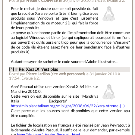
Posté par
Frédéric COIFFIER
le 30 janvier 2010 à 14:16
.
Évalué à
2
.
Pour le rachat, je doute que ce soit possible du fait
que la société Xara se porte (très ?) bien grâce à ces
produits sous Windows et que c'est justement
l'implémentation de ce moteur 2D qui fait la force
de leurs produits.
Je pense qu'une bonne partie de l'implémentation doit être commune
au logiciel Windows et Linux (ce qui expliquerait pourquoi ils ne l'ont
pas ouvert) et qu'ils auraient trop peur que la concurrence "s'inspire"
de ce code (ils étaient assez fiers de leur benchmark face à d'autres
produits X).
Autant essayer de racheter le code source d'Adobe Illustrator...
[^]
#
Re: XaraLX n'est plus
Posté par
Pierre Jarillon
(
site web personnel
)
le 31 janvier 2010 à
19:54
.
Évalué à
2
.
Anré Pascual utilise une version XaraLX 64 bits sur
Mandriva 2010.0.
Cette version est disponible sur le site "Mandriva
Italia Backports" :
http://mib.pianetalinux.org/miblight/2008/06/22/xara-xtreme-(...)
C'est parce que les sources sont disponibles que cette version apu
être compilée.
Le fichier de localisation en français a été réalisé par Jean Peyratout à
la demande d'André Pascual. il suffit de le leur demander, par exemple