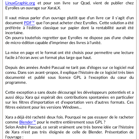
LinuxGraphic.org
et pour son livre sur Qcad, vient de publier chez
Eyrolles un ouvrage sur XaraLX.
Il vaut mieux parler d'un ouvrage plutôt que d'un livre car il s'agit d'un
document
PDF
que l'on peut acheter chez Eyrolles. Cette solution a été
préférée à l'édition classique sur papier dont la rentabilité aurait été
incertaine.
On pourra toutefois regretter que Eyrolles ne dispose pas d'une chaîne
de micro-édition capable d'imprimer des livres à l'unité.
La mise en page et le format ont été choisis pour permettre une lecture
facile à l'écran avec un format plus large que haut.
Depuis des années André Pascual ne tarit pas d'éloges sur ce logiciel mal
connu. Dans son avant-propos, il explique l'histoire de ce logiciel très bien
documenté et publié sous licence GPL à l'exception du cœur du
programme.
Cette exception a sans doute découragé les développeurs potentiels et a
aussi déçu Xara qui espérait des contributions spontanées en particulier
sur les filtres d'importation et d'exportation vers d'autres formats. Ces
filtres existent pour les versions Windows...
Xara a déjà été racheté deux fois. Pourquoi ne pas essayer de le racheter
comme
Blender
pour le mettre entièrement sous GPL ?
Selon André Pascual, ce serait vraiment une très bonne idée car l'histoire
de Xara n'est pas très éloignée de celle de Blender. Présentation de
l'ouvrage :