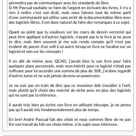
permettra pas de communiquer avec les standards du libre.
Si Mr Pascual souhaite se faire de l'argent en écrivant des livres, il n'y a
rien à redire c'est son droit, mais nous faisons tout de même parti
d'une communauté qui utilise sans arrêt de la documentation libre avec
des logiciels libres, il est donc naturel de faire des remarques à ce sujet.
Quant au point que tu soulèves sur les cours de dessin vectoriel qui
peut être appliqué à d'autres logiciels, n'ayant pas lu le livre je ne peux
te dire, mais bien souvent je me suis rendu compte qu'il n'est pas
évident de passer d'un soft à un autre lorsqu'un livre se focalise sur un
logiciel et non sur les concepts !
Il en allé de même avec QCAD, j'aurais bien lu son livre pour faire
quelques plans personnels, mais mon intérêt pour ce logiciel n'était pas
suffisant pour lui accorder une somme de plus de 30€, j'ai donc regardé
d'autres tutos et ne suis jamais devenu un poweruser.
Je ne suis pas en train de dire que ce monsieur doit travailler à l'oeil,
mais plutôt qu'il choisi des marché de niche avec en plus des logiciels
qui ne sont pas la référence.
Il aurait très bien pu écrire son livre en utilisant inkscape, je ne pense
pas qu'il aurait mis fondamentalement plus de temps.
En bref André Pascual fait des choix et nous sommes libre de ne pas
lire son travail du fait ces choix même, si le sujet nous intéresse.