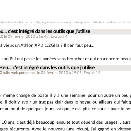
ublicité et les traqueurs : https://greboca.com/Pourquoi-bloquer-la-publicite-et-les-traqueurs.html
... c'est intégré dans les outils que j'utilise
k0
le 09 février 2010 à 16:47
.
Évalué à
4
.
st vieux un Athlon XP à 1.2GHz ? Il t'en faut peu...
son PIII qui passe les années sans broncher et qui en a encore beauc
Heu... c'est intégré dans les outils que j'utilise
G
(
site web personnel
)
le 09 février 2010 à 19:05
.
Évalué à
3
.
j'ai même changé de poste il y a une semaine, pour un autre un peu 
le. Il doit y avoir un truc pas clair dans le noyau ou ailleurs qui f
nt au bout de quelques jours, vu que je n'ai plus ce soucis avec le nou
 10 ans, c'est déjà beaucoup, ensuite tout dépend des usages. J'aurai 
ages récurrents. Avec le nouveau (une récup), j'ai gagné en vitess