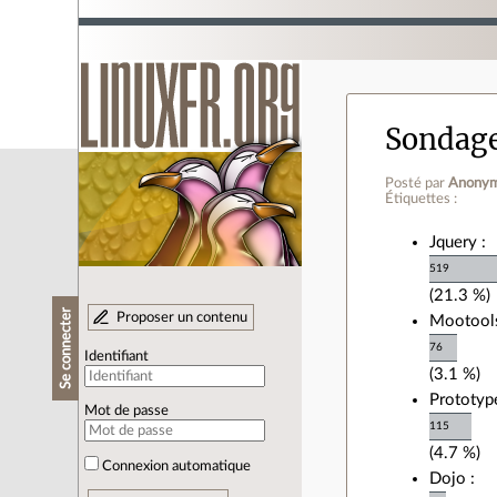
Sondag
Posté par
Anony
Étiquettes :
Jquery :
519
(21.3 %)
Se connecter
Proposer un contenu
Mootools
76
Identifiant
(3.1 %)
Prototype
Mot de passe
115
(4.7 %)
Connexion automatique
Dojo :