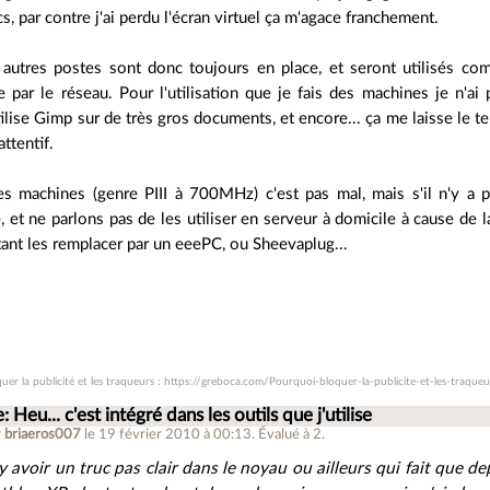
cs, par contre j'ai perdu l'écran virtuel ça m'agace franchement.
autres postes sont donc toujours en place, et seront utilisés co
 par le réseau. Pour l'utilisation que je fais des machines je n'ai
tilise Gimp sur de très gros documents, et encore... ça me laisse le te
attentif.
tes machines (genre PIII à 700MHz) c'est pas mal, mais s'il n'y 
et ne parlons pas de les utiliser en serveur à domicile à cause de l
tant les remplacer par un eeePC, ou Sheevaplug...
uer la publicité et les traqueurs : https://greboca.com/Pourquoi-bloquer-la-publicite-et-les-traqueu
: Heu... c'est intégré dans les outils que j'utilise
r
briaeros007
le 19 février 2010 à 00:13
.
Évalué à
2
.
t y avoir un truc pas clair dans le noyau ou ailleurs qui fait que 