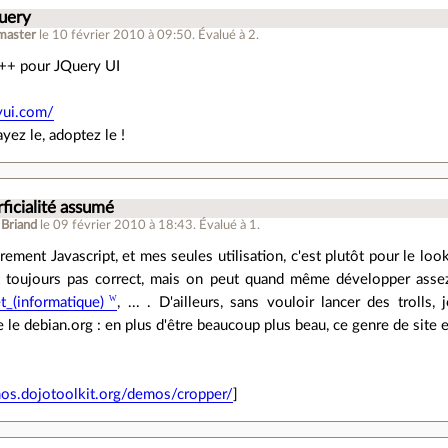
Query
master
le 10 février 2010 à 09:50
.
Évalué à
2
.
 ++ pour JQuery UI
ryui.com/
ayez le, adoptez le !
ficialité assumé
 Briand
le 09 février 2010 à 18:43
.
Évalué à
1
.
rarement Javascript, et mes seules utilisation, c'est plutôt pour le loo
t toujours pas correct, mais on peut quand même développer assez 
_(informatique)
, ... . D'ailleurs, sans vouloir lancer des trolls,
le debian.org : en plus d'être beaucoup plus beau, ce genre de site 
mos.dojotoolkit.org/demos/cropper/
]