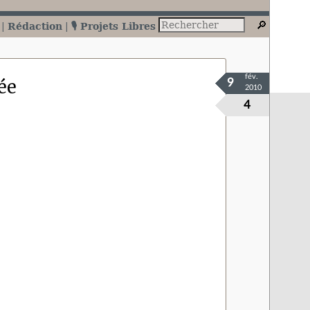
Rédaction
🎙️ Projets Libres
fév.
ée
9
2010
4