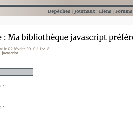
Dépêches
Journaux
Liens
Forums
e
Ma bibliothèque javascript préfér
me
le 09 février 2010 à 16:18
.
javascript
 :
 :