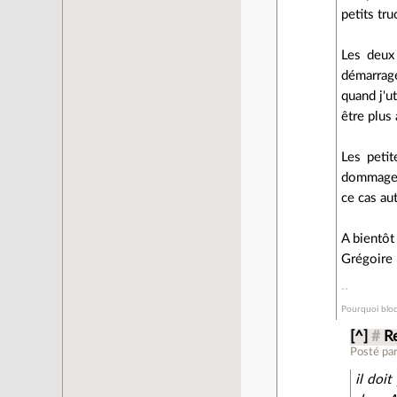
petits tru
Les deux 
démarrage
quand j'u
être plus 
Les peti
dommage, 
ce cas au
A bientôt
Grégoire
Pourquoi bloq
[^]
#
Re
Posté pa
il doi