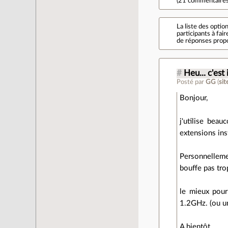
(
21 commentaire
La liste des optio
participants à fai
de réponses propo
#
Heu... c'est 
Posté par
GG
(
si
Bonjour,
j'utilise bea
extensions ins
Personnellemen
bouffe pas tro
le mieux pour
1.2GHz. (ou un
A bientôt