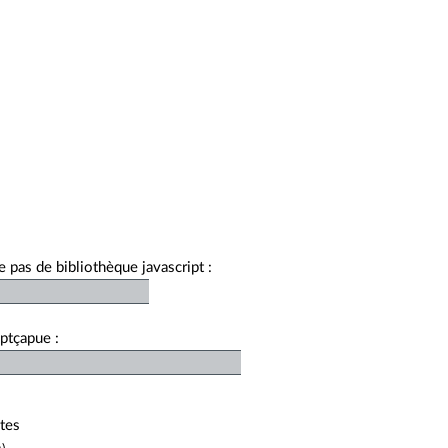
se pas de bibliothèque javascript :
iptçapue :
otes