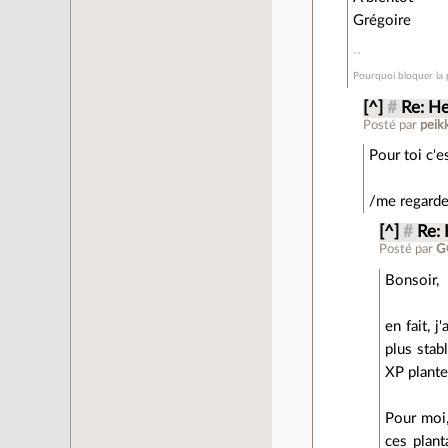
Grégoire
Pourquoi bloquer la p
[^]
#
Re: Heu
Posté par
peik
Pour toi c'e
/me regarde 
[^]
#
Re: 
Posté par
G
Bonsoir,
en fait, 
plus stab
XP plante
Pour moi,
ces plant