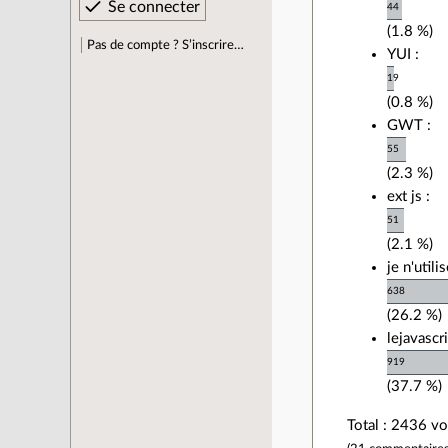
44
(1.8 %)
Pas de compte ? S’inscrire…
YUI :
19
(0.8 %)
GWT :
55
(2.3 %)
ext js :
51
(2.1 %)
je n'utili
638
(26.2 %)
lejavascr
919
(37.7 %)
Total : 2436 v