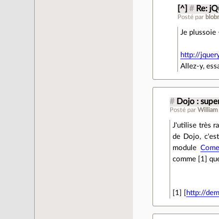
[^]
#
Re: j
Posté par
blob
Je plussoie
http://jque
Allez-y, ess
#
Dojo : super
Posté par
William
J'utilise très 
de Dojo, c'es
module
Comet
comme [1] que 
[1] [
http://de