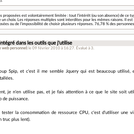
s
).
ns proposées est volontairement limitée : tout l’intérêt (ou son absence) de ce ty
re un choix. Les réponses multiples sont interdites pour les mêmes raisons. Il est
sées ou de l’impossibilité de choisir plusieurs réponses. 76,78 % des personn
intégré dans les outils que j'utilise
te web personnel
)
le 09 février 2010 à 16:27
.
Évalué à
3
.
ucoup Spip, et c'est il me semble Jquery qui est beaucoup utilisé
tallées.
t, je n'en utilise pas, et je fais attention à ce que le site soit ut
p de puissance.
 tester la consommation de ressource CPU, c'est d'utiliser une v
 truc plus lent).