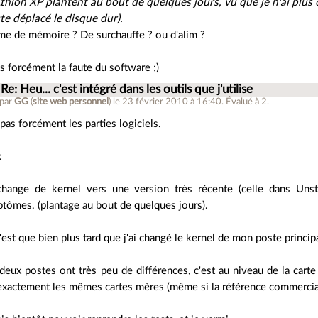
thlon XP plantent au bout de quelques jours, vu que je n'ai plus 
uste déplacé le disque dur).
me de mémoire ? De surchauffe ? ou d'alim ?
s forcément la faute du software ;)
Re: Heu... c'est intégré dans les outils que j'utilise
 par
GG
(
site web personnel
)
le 23 février 2010 à 16:40
.
Évalué à
2
.
 pas forcément les parties logiciels.
:
 change de kernel vers une version très récente (celle dans Unst
tômes. (plantage au bout de quelques jours).
'est que bien plus tard que j'ai changé le kernel de mon poste princip
deux postes ont très peu de différences, c'est au niveau de la carte
exactement les mêmes cartes mères (même si la référence commercia