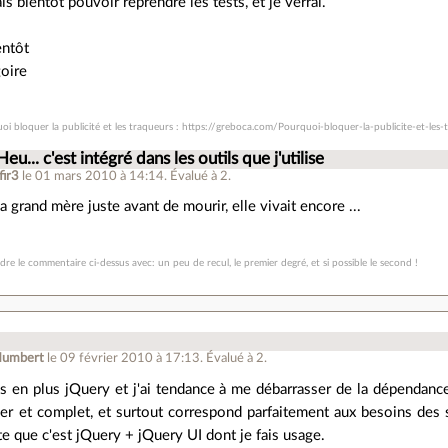
is bientôt pouvoir reprendre les tests, et je verrai.
entôt
oire
oi bloquer la publicité et les traqueurs : https://greboca.com/Pourquoi-bloquer-la-publicite-et-les-
Heu... c'est intégré dans les outils que j'utilise
fir3
le 01 mars 2010 à 14:14
.
Évalué à
2
.
a grand mère juste avant de mourir, elle vivait encore ...
re le commentaire ci-dessus avec: un peu de recul, le premier degré, et si possible le second !
 Humbert
le 09 février 2010 à 17:13
.
Évalué à
2
.
lus en plus jQuery et j'ai tendance à me débarrasser de la dépendanc
er et complet, et surtout correspond parfaitement aux besoins des s
ste que c'est jQuery + jQuery UI dont je fais usage.