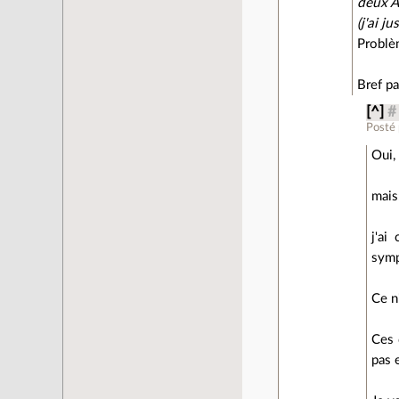
deux A
(j'ai j
Problè
Bref pa
[^]
#
Posté
Oui,
mais
j'ai
symp
Ce n
Ces 
pas 