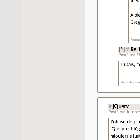
Je va
A bi
Grég
Pourqu
[^]
#
Re: 
Posté par
El
Tu sais, m
Merci de prend
#
jQuery
Posté par
Julien
J'utilise de p
jQuery est lég
rajouterais ju