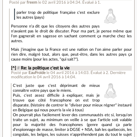
Posté par
freem
le 02 avril 2016 à 04:34
.
Évalué à
1
.
parler trop de politique française c'est exclure
les autres (pays)
Personne n'a dit que les citoyens des autres pays
n'avaient pas le droit de discuter. Pour ma part, je pense même que
l'on gagnerait en sagesse en sachant comment ça marche chez les
autres.
Mais j'imagine que la France est une nation on l'on aime parler pour
rien dire, malgré tout, alors que, peut-être, dans les autres pays ça
cause moins (pour les actes, "qui sait?").
[^]
#
Re: la politique c'est la vie
Posté par
EauFroide
le 04 avril 2016 à 14:03
.
Évalué à
2
.
Dernière
modification le 04 avril 2016 à 14:04.
C'est juste que c'est déprimant de mieux
connaître votre pays que le miens.
Puis, c'est assez difficile à expliquer, mais je
trouve que côté francophone on est trop
disparate. (histoire de contrer le "diviser pour mieux régner" instauré
en Belgique qui nous pourris la vie à tous)
On pourrait plus facilement lever des communautés etc si, lorsqu'on
traite un sujet, au minimum on veille à se que l'article soit valable
pour la majorité des francophones (genre quand ça parle
d'espionnage de masse, limiter à DGSE + NSA, bah les québecois, les
congolais, les belges, les suisses n'appréhendent pas du tout le sujet