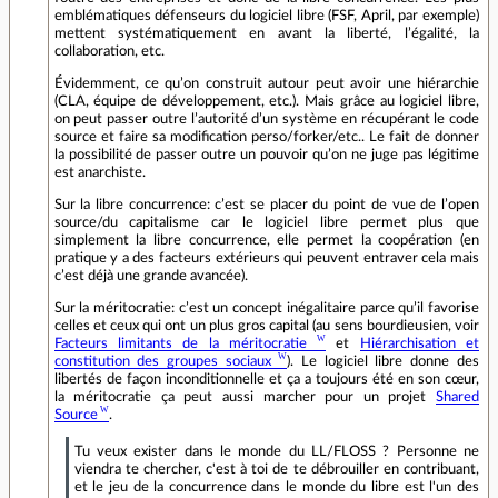
emblématiques défenseurs du logiciel libre (FSF, April, par exemple)
mettent systématiquement en avant la liberté, l’égalité, la
collaboration, etc.
Évidemment, ce qu’on construit autour peut avoir une hiérarchie
(CLA, équipe de développement, etc.). Mais grâce au logiciel libre,
on peut passer outre l’autorité d’un système en récupérant le code
source et faire sa modification perso/forker/etc.. Le fait de donner
la possibilité de passer outre un pouvoir qu’on ne juge pas légitime
est anarchiste.
Sur la libre concurrence: c’est se placer du point de vue de l’open
source/du capitalisme car le logiciel libre permet plus que
simplement la libre concurrence, elle permet la coopération (en
pratique y a des facteurs extérieurs qui peuvent entraver cela mais
c’est déjà une grande avancée).
Sur la méritocratie: c’est un concept inégalitaire parce qu’il favorise
celles et ceux qui ont un plus gros capital (au sens bourdieusien, voir
Facteurs limitants de la méritocratie
et
Hiérarchisation et
constitution des groupes sociaux
). Le logiciel libre donne des
libertés de façon inconditionnelle et ça a toujours été en son cœur,
la méritocratie ça peut aussi marcher pour un projet
Shared
Source
.
Tu veux exister dans le monde du LL/FLOSS ? Personne ne
viendra te chercher, c'est à toi de te débrouiller en contribuant,
et le jeu de la concurrence dans le monde du libre est l'un des