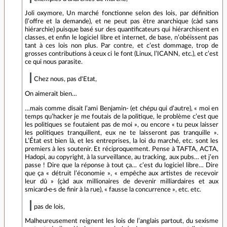
Joli oxymore, Un marché fonctionne selon des lois, par définition
(l’offre et la demande), et ne peut pas être anarchique (càd sans
hiérarchie) puisque basé sur des quantificateurs qui hiérarchisent en
classes, et enfin le logiciel libre et internet, de base, n’obéissent pas
tant à ces lois non plus. Par contre, et c’est dommage, trop de
grosses contributions à ceux ci le font (Linux, l’ICANN, etc.), et c’est
ce qui nous parasite.
Chez nous, pas d'Etat,
On aimerait bien…
…mais comme disait l’ami Benjamin- (et chépu qui d’autre), « moi en
temps qu’hacker je me foutais de la politique, le problème c’est que
les politiques se foutaient pas de moi », ou encore « tu peux laisser
les politiques tranquillent, eux ne te laisseront pas tranquille ».
L’État est bien là, et les entreprises, la loi du marché, etc. sont les
premiers à les soutenir. Et réciproquement. Pense à TAFTA, ACTA,
Hadopi, au copyright, à la surveillance, au tracking, aux pubs… et j’en
passe ! Dire que la réponse à tout ça… c’est du logiciel libre… Dire
que ça « détruit l’économie », « empêche aux artistes de recevoir
leur dû » (çàd aux millionaires de devenir milliardaires et aux
smicard·e·s de finir à la rue), « fausse la concurrence », etc. etc.
pas de lois,
Malheureusement reignent les lois de l’anglais partout, du sexisme