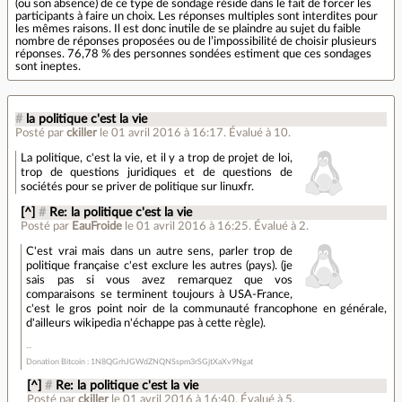
(ou son absence) de ce type de sondage réside dans le fait de forcer les
participants à faire un choix. Les réponses multiples sont interdites pour
les mêmes raisons. Il est donc inutile de se plaindre au sujet du faible
nombre de réponses proposées ou de l’impossibilité de choisir plusieurs
réponses. 76,78 % des personnes sondées estiment que ces sondages
sont ineptes.
#
la politique c'est la vie
Posté par
ckiller
le 01 avril 2016 à 16:17
.
Évalué à
10
.
La politique, c'est la vie, et il y a trop de projet de loi,
trop de questions juridiques et de questions de
sociétés pour se priver de politique sur linuxfr.
[^]
#
Re: la politique c'est la vie
Posté par
EauFroide
le 01 avril 2016 à 16:25
.
Évalué à
2
.
C'est vrai mais dans un autre sens, parler trop de
politique française c'est exclure les autres (pays). (je
sais pas si vous avez remarquez que vos
comparaisons se terminent toujours à USA-France,
c'est le gros point noir de la communauté francophone en générale,
d'ailleurs wikipedia n'échappe pas à cette règle).
Donation Bitcoin : 1N8QGrhJGWdZNQNSspm3rSGjtXaXv9Ngat
[^]
#
Re: la politique c'est la vie
Posté par
ckiller
le 01 avril 2016 à 16:40
.
Évalué à
5
.