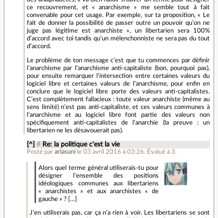
ce recouvrement, et « anarchisme » me semble tout à fait
convenable pour cet usage. Par exemple, sur ta proposition, « Le
fait de donner la possibilité de passer outre un pouvoir qu’on ne
juge pas légitime est anarchiste », un libertarien sera 100%
d’accord avec toi tandis qu’un mélenchonniste ne sera pas du tout
d’accord.
Le problème de ton message c’est que tu commences par définir
l’anarchisme par l’anarchisme anti-capitaliste (bon, pourquoi pas),
pour ensuite remarquer l’intersection entre certaines valeurs du
logiciel libre et certaines valeurs de l’anarchisme, pour enfin en
conclure que le logiciel libre porte des valeurs anti-capitalistes.
C’est complètement fallacieux : toute valeur anarchiste (même au
sens limité) n’est pas anti-capitaliste, et ces valeurs communes à
l’anarchisme et au logiciel libre font partie des valeurs non
spécifiquement anti-capitalistes de l’anarchie (la preuve : un
libertarien ne les désavouerait pas).
[^]
#
Re: la politique c'est la vie
Posté par
ariasuni
le 03 avril 2016 à 03:26
.
Évalué à
3
.
Alors quel terme général utiliserais-tu pour
désigner l’ensemble des positions
idéologiques communes aux libertariens
« anarchistes » et aux anarchistes « de
gauche » ? […]
J’en utiliserais pas, car ça n’a rien à voir. Les libertariens se sont