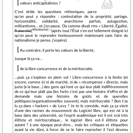
valeurs anticapitalistes ?
C’est drôle les questions réthoriques, parce
qu’on peut y répondre : contestation de la propriété, partage,
horizontalité, solidarité, anarchisme parfois, autogestion,
militantisme… et j’en passe. Ou comme disait rms « Liberté, Égalité,
WSolidarité] »
Fraternité
[
(après tout l’État s’en est tellement éloigné ici
qu’on peut le reprendre honteusement maintenant sans faire du
nationalisme je pense, j’espère).
Au contraire, il porte les valeurs de la liberté,
Jusque là ça va…
de la libre concurrence et de la méritocratie.
…puis ça s’explose en plein vol ! Libre-concurrence à la limite (et
encore, comme ici ni de marché, ni de « récompense » directe, mais
juste (à la base…) des gens qui font ce qui leur plaît indifféremment
de ce qui leur plaît pas (les forks c’est pas une histoire d’offre et de
demande mais une histoire de goûts et de querelles
politiques/organisationnelles souvent), mais méritocratie ? Bon t’as
lu ça dans « hackers » de Levy ? Je te le concède, mais ça ça vient
d’une des racines du mouvement du Logiciel libre, qui est né à la
base dans des université, où l’esprit académique est il est vrai très
élitiste et méritocratique… le logiciel libre est-il élitiste pour
autant ? à une époque peut-être… mais les critiques et étiquettes
ayant la vie dûre, à force de se le faire reprocher il l’est devenu