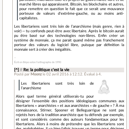
marché libres qui apparaissent, Bitcoin, les blockchains et autres,
pour remettre en question le fait que ce serait une mouvance
porteuse de valeurs d'extrême-gauche, ou au moins anti-
capitalistes.
Les libertariens sont très loin de l’anarchisme (mais genre, rien à
voir) — tu confonds peut-être avec libertaire. Après le bitcoin aurait
pu être basé sur des technologies non-libres. Enfin créer un
système de monnaie, ça me parait quand même pas franchement
porteur des valeurs du logiciel libre, puisque par définition la
monnaie sert à créer des inégalités.
Écrit en Bépo selon l’orthographe de 1990
[^]
#
Re: la politique c'est la vie
Posté par
Moonz
le 02 avril 2016 à 12:12
.
Évalué à
4
.
Les libertariens sont très loin de
l’anarchisme
Alors quel terme général utiliserais-tu pour
désigner l’ensemble des positions idéologiques communes aux
libertariens « anarchistes » et aux anarchistes « de gauche » ? À ma
connaissance, Stirner, Spooner et Belleguarrigue ne sont pas
rejetés hors de la tradition anarchiste que tu défends par exemple,
et sont considérés comme des auteurs fondamentaux pour les
libertariens. Alors à moins de prétendre que les libertariens sont
des analphabètes, il va bien falloir trouver un terme pour désigner