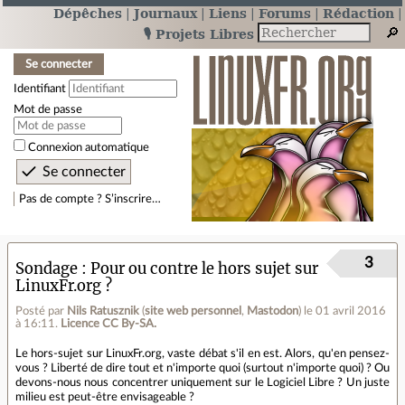
Dépêches
Journaux
Liens
Forums
Rédaction
🎙️ Projets Libres
Se connecter
Identifiant
Mot de passe
Connexion automatique
Pas de compte ? S’inscrire…
3
Sondage
Pour ou contre le hors sujet sur
LinuxFr.org ?
Posté par
Nils Ratusznik
(
site web personnel
,
Mastodon
)
le 01 avril 2016
à 16:11
.
Licence CC By‑SA.
Le hors-sujet sur LinuxFr.org, vaste débat s'il en est. Alors, qu'en pensez-
vous ? Liberté de dire tout et n'importe quoi (surtout n'importe quoi) ? Ou
devons-nous nous concentrer uniquement sur le Logiciel Libre ? Un juste
milieu est peut-être envisageable ?