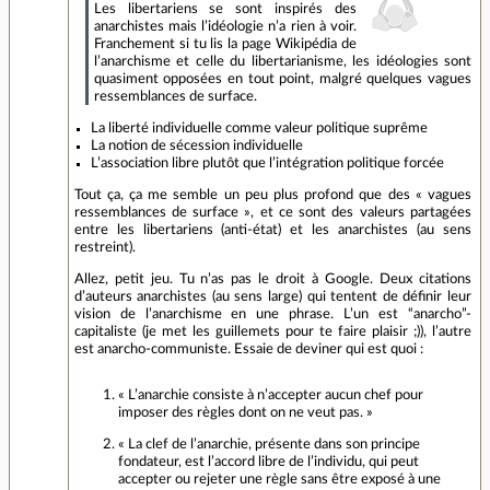
Les libertariens se sont inspirés des
anarchistes mais l’idéologie n’a rien à voir.
Franchement si tu lis la page Wikipédia de
l’anarchisme et celle du libertarianisme, les idéologies sont
quasiment opposées en tout point, malgré quelques vagues
ressemblances de surface.
La liberté individuelle comme valeur politique suprême
La notion de sécession individuelle
L’association libre plutôt que l’intégration politique forcée
Tout ça, ça me semble un peu plus profond que des « vagues
ressemblances de surface », et ce sont des valeurs partagées
entre les libertariens (anti-état) et les anarchistes (au sens
restreint).
Allez, petit jeu. Tu n’as pas le droit à Google. Deux citations
d’auteurs anarchistes (au sens large) qui tentent de définir leur
vision de l’anarchisme en une phrase. L’un est “anarcho”-
capitaliste (je met les guillemets pour te faire plaisir ;)), l’autre
est anarcho-communiste. Essaie de deviner qui est quoi :
« L’anarchie consiste à n’accepter aucun chef pour
imposer des règles dont on ne veut pas. »
« La clef de l’anarchie, présente dans son principe
fondateur, est l’accord libre de l’individu, qui peut
accepter ou rejeter une règle sans être exposé à une