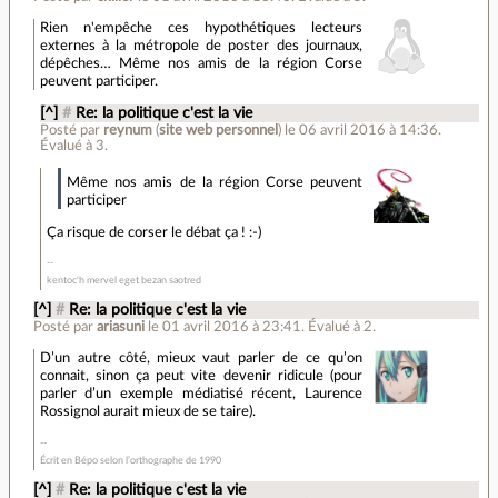
Rien n'empêche ces hypothétiques lecteurs
externes à la métropole de poster des journaux,
dépêches… Même nos amis de la région Corse
peuvent participer.
[^]
#
Re: la politique c'est la vie
Posté par
reynum
(
site web personnel
)
le 06 avril 2016 à 14:36
.
Évalué à
3
.
Même nos amis de la région Corse peuvent
participer
Ça risque de corser le débat ça ! :-)
kentoc'h mervel eget bezan saotred
[^]
#
Re: la politique c'est la vie
Posté par
ariasuni
le 01 avril 2016 à 23:41
.
Évalué à
2
.
D’un autre côté, mieux vaut parler de ce qu’on
connait, sinon ça peut vite devenir ridicule (pour
parler d’un exemple médiatisé récent, Laurence
Rossignol aurait mieux de se taire).
Écrit en Bépo selon l’orthographe de 1990
[^]
#
Re: la politique c'est la vie