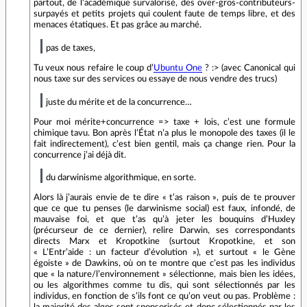
partout, de l’académique survalorisé, des over-gros-contributeurs-
surpayés et petits projets qui coulent faute de temps libre, et des
menaces étatiques. Et pas grâce au marché.
pas de taxes,
Tu veux nous refaire le coup d’
Ubuntu One
? :> (avec Canonical qui
nous taxe sur des services ou essaye de nous vendre des trucs)
juste du mérite et de la concurrence…
Pour moi mérite+concurrence => taxe + lois, c’est une formule
chimique tavu. Bon après l’État n’a plus le monopole des taxes (il le
fait indirectement), c’est bien gentil, mais ça change rien. Pour la
concurrence j’ai déjà dit.
du darwinisme algorithmique, en sorte.
Alors là j’aurais envie de te dire « t’as raison », puis de te prouver
que ce que tu penses (le darwinisme social) est faux, infondé, de
mauvaise foi, et que t’as qu’à jeter les bouquins d’Huxley
(précurseur de ce dernier), relire Darwin, ses correspondants
directs Marx et Kropotkine (surtout Kropotkine, et son
« L’Entr’aide : un facteur d’évolution »), et surtout « le Gène
égoiste » de Dawkins, où on te montre que c’est pas les individus
que « la nature/l’environnement » sélectionne, mais bien les idées,
ou les algorithmes comme tu dis, qui sont sélectionnés par les
individus, en fonction de s’ils font ce qu’on veut ou pas. Problème :