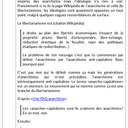
inspirés des anarchistes mais l’idéologie n’a rien à voir.
Franchement si tu lis la page Wikipédia de l’anarchisme et celle du
libertarianisme, les idéologies sont quasiment opposées en tout
point, malgré quelques vagues ressemblances de surface.
Le libertarianisme est (citation Wikipédia):
à droite au plan des libertés économiques (respect de la
propriété privée, liberté d'entreprendre, libre-échange,
réduction drastique de la fiscalité, rejet des politiques
étatiques de redistribution…)
Le problème de ton message c’est que tu commences par
définir l’anarchisme par l’anarchisme anti-capitaliste (bon,
pourquoi pas)
C’est pas moi qui le définit comme ça mais les générations
d’anarchistes qui m’ont précédées: l’anarchisme est
intrinsèquement anti-capitaliste. Le terme «anarcho-capitalisme»
est un oxymore. Le mouvement qui se nomme comme ça est une
branche du libertarianisme.
D’après «
Une FAQ anarchiste
»:
Les «anarcho»-capitalistes sont-ils vraiment des anarchistes?
En un mot, non.
Ensuite: