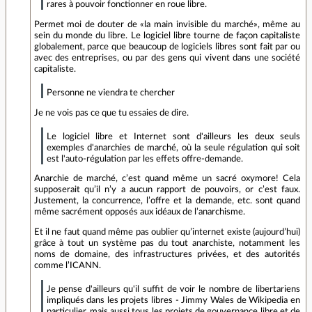
rares à pouvoir fonctionner en roue libre.
Permet moi de douter de «la main invisible du marché», même au
sein du monde du libre. Le logiciel libre tourne de façon capitaliste
globalement, parce que beaucoup de logiciels libres sont fait par ou
avec des entreprises, ou par des gens qui vivent dans une société
capitaliste.
Personne ne viendra te chercher
Je ne vois pas ce que tu essaies de dire.
Le logiciel libre et Internet sont d'ailleurs les deux seuls
exemples d'anarchies de marché, où la seule régulation qui soit
est l'auto-régulation par les effets offre-demande.
Anarchie de marché, c’est quand même un sacré oxymore! Cela
supposerait qu’il n’y a aucun rapport de pouvoirs, or c’est faux.
Justement, la concurrence, l’offre et la demande, etc. sont quand
même sacrément opposés aux idéaux de l’anarchisme.
Et il ne faut quand même pas oublier qu’internet existe (aujourd’hui)
grâce à tout un système pas du tout anarchiste, notamment les
noms de domaine, des infrastructures privées, et des autorités
comme l’ICANN.
Je pense d'ailleurs qu'il suffit de voir le nombre de libertariens
impliqués dans les projets libres - Jimmy Wales de Wikipedia en
particulier, mais aussi tous les projets de gouvernance libre et de