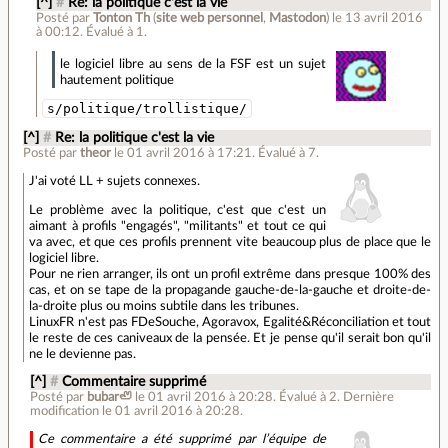
[^]
#
Re: la politique c'est la vie
Posté par
Tonton Th
(
site web personnel
,
Mastodon
)
le 13 avril 2016
à 00:12
.
Évalué à
1
.
le logiciel libre au sens de la FSF est un sujet
hautement politique
s/politique/trollistique/
[^]
#
Re: la politique c'est la vie
Posté par
theor
le 01 avril 2016 à 17:21
.
Évalué à
7
.
J'ai voté LL + sujets connexes.
Le problème avec la politique, c'est que c'est un
aimant à profils "engagés", "militants" et tout ce qui
va avec, et que ces profils prennent vite beaucoup plus de place que le
logiciel libre.
Pour ne rien arranger, ils ont un profil extrême dans presque 100% des
cas, et on se tape de la propagande gauche-de-la-gauche et droite-de-
la-droite plus ou moins subtile dans les tribunes.
LinuxFR n'est pas FDeSouche, Agoravox, Egalité&Réconciliation et tout
le reste de ces caniveaux de la pensée. Et je pense qu'il serait bon qu'il
ne le devienne pas.
[^]
#
Commentaire supprimé
Posté par
bubar🦥
le 01 avril 2016 à 20:28
.
Évalué à
2
.
Dernière
modification le 01 avril 2016 à 20:28.
Ce commentaire a été supprimé par l’équipe de