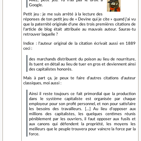
Allez, petit jeu. Tu n’as pas le droit à
Google.
Petit jeu : je me suis arrêté à la lecture des
réponses de ton petit jeu de « Devine qui je cite » quand j'ai vu
que la paternité originale d'une des trois premières citations de
l'article de blog était attribuée au mauvais auteur. Sauras-tu
retrouver laquelle ?
Indice : l'auteur original de la citation écrivait aussi en 1889
ceci :
des marchands distribuent du poison au lieu de nourriture,
ils tuent en détail au lieu de tuer en gros et deviennent ainsi
des capitalistes honorés.
Mais à part ça, je peux te faire d'autres citations d'auteur
classiques, moi aussi :
Ainsi il reste toujours ce fait primordial que la production
dans le système capitaliste est organisée par chaque
employeur pour son profit personnel, et non pour satisfaire
les besoins des travailleurs. […] Au lieu d'opposer aux
millions des capitalistes, les quelques centimes réunis
péniblement par les ouvriers, il faut opposer aux fusils et
aux canons qui défendent la propriété, les moyens les
meilleurs que le peuple trouvera pour vaincre la force par la
force.