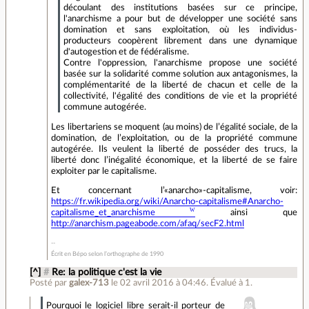
découlant des institutions basées sur ce principe,
l'anarchisme a pour but de développer une société sans
domination et sans exploitation, où les individus-
producteurs coopèrent librement dans une dynamique
d'autogestion et de fédéralisme.
Contre l'oppression, l'anarchisme propose une société
basée sur la solidarité comme solution aux antagonismes, la
complémentarité de la liberté de chacun et celle de la
collectivité, l'égalité des conditions de vie et la propriété
commune autogérée.
Les libertariens se moquent (au moins) de l’égalité sociale, de la
domination, de l’exploitation, ou de la propriété commune
autogérée. Ils veulent la liberté de posséder des trucs, la
liberté donc l’inégalité économique, et la liberté de se faire
exploiter par le capitalisme.
Et concernant l’«anarcho»-capitalisme, voir:
https://fr.wikipedia.org/wiki/Anarcho-capitalisme#Anarcho-
capitalisme_et_anarchisme
ainsi que
http://anarchism.pageabode.com/afaq/secF2.html
Écrit en Bépo selon l’orthographe de 1990
[^]
#
Re: la politique c'est la vie
Posté par
galex-713
le 02 avril 2016 à 04:46
.
Évalué à
1
.
Pourquoi le logiciel libre serait-il porteur de