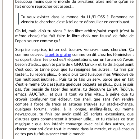
beaucoup moins que le monde du privateur, alors même qu’on se
fait encore reprocher cet aspect…
Tu veux exister dans le monde du LL/FLOSS ? Personne ne
viendra te chercher, c'est à toi de te débrouiller en contribuant,
Oh lol, mais d’où tu viens ? ton libre-arbitre/saint-esprit (c’est la
même chose) t’as fait faire le libre-choix-non-faussé de faire de
l’open-source comme ça ?
Surprise surprise, ici on est tou·te·s venu·e·s nous chercher. Ça
commence avec
la petite graîne
comme on dit chez les féministes :
ya qqpart, dans tes proches/fréquentations, sur un forum où t’avais
besoin d’aide… qqun te parle de « GNU/Linux » et te dis à quel point
c’est cool, te tanne pour que tu rejoignes les autres… tu finis par
tester… tu repars plus… 6 mois plus tard tu supprimes Windows de
ton multiboot inutilisé… Puis tu te fais un serv, parce que en fait
c’est le même OS c’est juste quelques paquets en plus… puis, je sais
pas, t’as besoin de taper des maths, tu découvre LaTeX, TeXlive,
emacs, AUCTeX… et puis là tout va très vite… à peine que tu
croyais configurer ton éditeur, ton shell, que sans t’en rendre
compte à force de trucs et astuces trouvés sur stackexchange,
quelques forums, voire, à la longue, mailing-lists, ou même
newsgroups, tu finis par avoir codé 25 scripts, extensions, que
d’autres gens commencent à trouver utile… et tu réalises ce truc
magique : que ton intérêt converge avec celui des autres, que
chacun pour soi c’est tout le monde dans la merde, et qu’à chacun
de tes pas tu fais avancer tout le monde.