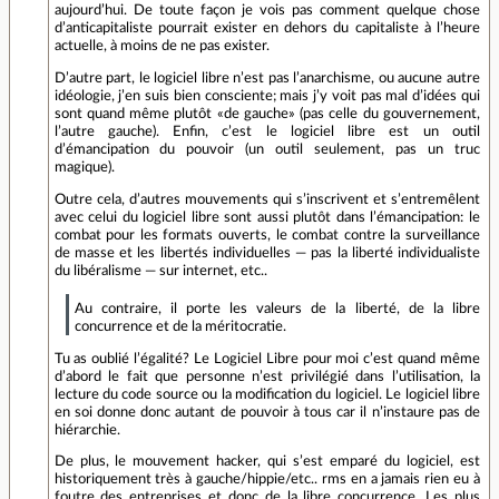
aujourd’hui. De toute façon je vois pas comment quelque chose
d’anticapitaliste pourrait exister en dehors du capitaliste à l’heure
actuelle, à moins de ne pas exister.
D’autre part, le logiciel libre n’est pas l’anarchisme, ou aucune autre
idéologie, j’en suis bien consciente; mais j’y voit pas mal d’idées qui
sont quand même plutôt «de gauche» (pas celle du gouvernement,
l’autre gauche). Enfin, c’est le logiciel libre est un outil
d’émancipation du pouvoir (un outil seulement, pas un truc
magique).
Outre cela, d’autres mouvements qui s’inscrivent et s’entremêlent
avec celui du logiciel libre sont aussi plutôt dans l’émancipation: le
combat pour les formats ouverts, le combat contre la surveillance
de masse et les libertés individuelles — pas la liberté individualiste
du libéralisme — sur internet, etc..
Au contraire, il porte les valeurs de la liberté, de la libre
concurrence et de la méritocratie.
Tu as oublié l’égalité? Le Logiciel Libre pour moi c’est quand même
d’abord le fait que personne n’est privilégié dans l’utilisation, la
lecture du code source ou la modification du logiciel. Le logiciel libre
en soi donne donc autant de pouvoir à tous car il n’instaure pas de
hiérarchie.
De plus, le mouvement hacker, qui s’est emparé du logiciel, est
historiquement très à gauche/hippie/etc.. rms en a jamais rien eu à
foutre des entreprises et donc de la libre concurrence. Les plus