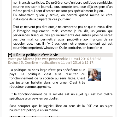
non français participe. De préférence d'un bord politique semblable,
pour ne pas tuer le journal… dur, compte tenu que déjà les gens d'un
même parti qui sont d'accord ne sont pas spécialement légion…
En admettant qu'on y arrive, on perdrai quand même le côté
instantané de la plupart de ces journaux.
Tout ça ne veut pas dire que je ne comprend pas ce que tu veux dire,
je l'imagine vaguement. Mais, comme je l'ai dis, un journal qui
parlerai des frasques des gouvernements des autres pays ne serait
pas plus mal, ça permettrai aussi peut-être aux français de se
rappeler que, non, il n'y à pas que notre gouvernement qui est
pourri/incompétent/whatever. Ou le contraire, en fonction :)
[^]
#
Re: la politique c'est la vie
Posté par
Mildred
(
site web personnel
)
le 11 avril 2016 à 12:16
.
Évalué à
5
.
Dernière modification le 11 avril 2016 à 12:17.
La politique au sens large n'est pas spécifique a un
pays. La politique c'est aussi discuter du
fonctionnement de la société au sens large. C'est
pas juste un bulletin dans une urne. C'est très
réducteur comme approche.
Et le fonctionnement de la société est un sujet qui est loin d'être
spécifique a un pays en particulier.
Sans compter que le logiciel libre au sens de la FSF est un sujet
hautement politique en lui même.