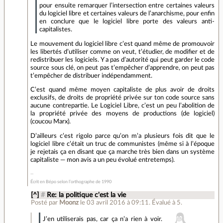
pour ensuite remarquer l’intersection entre certaines valeurs
du logiciel libre et certaines valeurs de l’anarchisme, pour enfin
en conclure que le logiciel libre porte des valeurs anti-
capitalistes.
Le mouvement du logiciel libre c’est quand même de promouvoir
les libertés d’utiliser comme on veut, t’étudier, de modifier et de
redistribuer les logiciels. Y a pas d’autorité qui peut garder le code
source sous clé, on peut pas t’empêcher d’apprendre, on peut pas
t’empêcher de distribuer indépendamment.
C’est quand même moyen capitaliste de plus avoir de droits
exclusifs, de droits de propriété privée sur ton code source sans
aucune contrepartie. Le Logiciel Libre, c’est un peu l’abolition de
la propriété privée des moyens de productions (de logiciel)
(coucou Marx).
D’ailleurs c’est rigolo parce qu’on m’a plusieurs fois dit que le
logiciel libre c’était un truc de communistes (même si à l’époque
je rejetais ça en disant que ça marche très bien dans un système
capitaliste — mon avis a un peu évolué entretemps).
Écrit en Bépo selon l’orthographe de 1990
[^]
#
Re: la politique c'est la vie
Posté par
Moonz
le 03 avril 2016 à 09:11
.
Évalué à
5
.
J’en utiliserais pas, car ça n’a rien à voir.