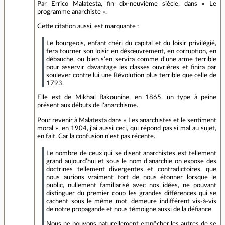
Par Errico Malatesta, fin dix-neuvième siècle, dans « Le
programme anarchiste ».
Cette citation aussi, est marquante :
Le bourgeois, enfant chéri du capital et du loisir privilégié,
fera tourner son loisir en désœuvrement, en corruption, en
débauche, ou bien s'en servira comme d'une arme terrible
pour asservir davantage les classes ouvrières et finira par
soulever contre lui une Révolution plus terrible que celle de
1793.
Elle est de Mikhaïl Bakounine, en 1865, un type à peine
présent aux débuts de l'anarchisme.
Pour revenir à Malatesta dans « Les anarchistes et le sentiment
moral », en 1904, j'ai aussi ceci, qui répond pas si mal au sujet,
en fait. Car la confusion n'est pas récente.
Le nombre de ceux qui se disent anarchistes est tellement
grand aujourd’hui et sous le nom d’anarchie on expose des
doctrines tellement divergentes et contradictoires, que
nous aurions vraiment tort de nous étonner lorsque le
public, nullement familiarisé avec nos idées, ne pouvant
distinguer du premier coup les grandes différences qui se
cachent sous le même mot, demeure indifférent vis-à-vis
de notre propagande et nous témoigne aussi de la défiance.
Nous ne pouvons naturellement empêcher les autres de se