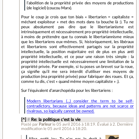
l’abolition de la propriété privée des moyens de productions
(de logiciel) (coucou Marx).
Pour le coup je crois que ton biais « libertarien = capitaliste =
méchant exploiteur » met des mots dans ta bouche là :). Tu ne
peux absolument pas dire que le libertarianisme est
intrinsèquement et nécessairement pro-propriété-intellectuelle,
à moins de prétendre que tu connais le libertariannisme mieux
que les libertariens eux-mêmes. Si, historiquement, les libéraux
et libertariens sont effectivement partagés sur la propriété
intellectuelle, la position majoritaire est de plus en plus anti
propriété intellectuelle, et ce pour une raison très simple : la
propriété intellectuelle est nécessairement une limitation de la
propriété privée. Par exemple, si tu poses un brevet sur la roue,
ça signifie qu’il me sera interdit d’utiliser mes moyens de
production (ma propriété privée) pour fabriquer des roues. Et ça,
comme tu dis, c’est « quand même moyen capitaliste » ;).
Sur l’équivalent d’anarchopédia pour les libertariens :
Modern libertarians (..,) consider the term to be self-
contradictory, because ideas and patterns are not scarce or
rivalrous, so logically cannot be owned.
[^]
#
Re: la politique c'est la vie
Posté par
Parleur
le 05 avril 2016 à 18:19
.
Évalué à
2
.
Dernière
modification le 05 avril 2016 à 18:20.