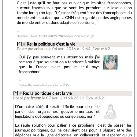
C'est juste qu'il ne faut pas oublier que les sites francophones,
surtout français (vu que se sont les premiers sur lesquels on
tombe lorsqu'on tape "fr") sont fréquenté par des francophones du
monde entier, autant que la CNN est regardé par des anglophones
du monde entier et donc adapte son contenu :)
Donation Bitcoin : 1N8QGrhJGWdZNQNSspm3rSGjtXaXv9Ngat
[^]
#
Re: la politique c'est la vie
Posté par
ariasuni
le 04 avril 2016 à 19:44
.
Évalué à
2
.
Oui j’y pas souvent mais attention mais j’ai
remarqué que souvent on a tendance à oublier
que la France n’est pas le seul pays
francophone.
Écrit en Bépo selon l’orthographe de 1990
[^]
#
Re: la politique c'est la vie
Posté par
freem
le 07 avril 2016 à 23:12
.
Évalué à
2
.
D'un autre côté, il serait difficile pour nous de
parler des organismes gouvernementaux et
législations québéquoises ou congolaises, non?
La seule solution pour palier à ce problème, c'est de passer les
journaux politiques, qui ne devraient pas pour la plupart être des
dépêches vue la ligne éditoriale, en collaboratif, et espérer qu'un