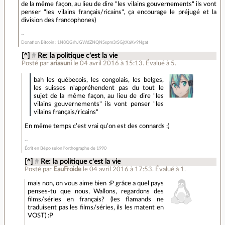
de la même façon, au lieu de dire "les vilains gouvernements" ils vont
penser "les vilains français/ricains", ça encourage le préjugé et la
division des francophones)
Donation Bitcoin : 1N8QGrhJGWdZNQNSspm3rSGjtXaXv9Ngat
[^]
#
Re: la politique c'est la vie
Posté par
ariasuni
le 04 avril 2016 à 15:13
.
Évalué à
5
.
bah les québecois, les congolais, les belges,
les suisses n'appréhendent pas du tout le
sujet de la même façon, au lieu de dire "les
vilains gouvernements" ils vont penser "les
vilains français/ricains"
En même temps c’est vrai qu’on est des connards :)
Écrit en Bépo selon l’orthographe de 1990
[^]
#
Re: la politique c'est la vie
Posté par
EauFroide
le 04 avril 2016 à 17:53
.
Évalué à
1
.
mais non, on vous aime bien :P grâce a quel pays
penses-tu que nous, Wallons, regardons des
films/séries en français? (les flamands ne
traduisent pas les films/séries, ils les matent en
VOST) :P