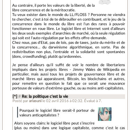
Au contraire, il porte les valeurs de la liberté, de la
libre concurrence et de la méritocratie.
Tu veux exister dans le monde du LL/FLOSS ? Personne ne viendra
te chercher, c'est à toi de te débrouiller en contribuant, et le jeu de la
concurrence dans le monde du libre est l'un des rares à pouvoir
fonctionner en roue libre. Le logiciel libre et Internet sont d'ailleurs
les deux seuls exemples d'anarchies de marché, où la seule régulation
qui soit est l'auto-régulation par les effets offre-demande.
Chez nous, pas d'Etat, pas de lois, pas de taxes, juste du mérite et de
la concurrence… du darwinisme algorithmique, en sorte. Pas de
redistribution non plus, l'entraide et la solidarité sont spontanées
(dons, crowdfunding), plutôt qu'ordonnées.
Je pense d'ailleurs qu'il suffit de voir le nombre de libertariens
impliqués dans les projets libres - Jimmy Wales de Wikipedia en
particulier, mais aussi tous les projets de gouvernance libre et de
marché libres qui apparaissent, Bitcoin, les blockchains et autres,
pour remettre en question le fait que ce serait une mouvance
porteuse de valeurs d'extrême-gauche, ou au moins anti-capitalistes.
[^]
#
Re: la politique c'est la vie
Posté par
ariasuni
le 02 avril 2016 à 02:32
.
Évalué à
7
.
Pourquoi le logiciel libre serait-il porteur de
valeurs anticapitalistes ?
Alors soyons clairs: le logiciel libre peut s’inscrire
(plus ou moins) dans une logique capitaliste, comme c’est le cas