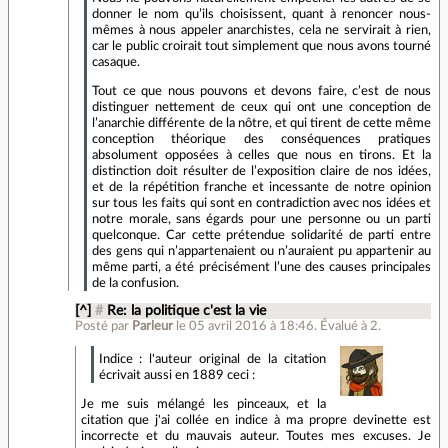
donner le nom qu’ils choisissent, quant à renoncer nous-
mêmes à nous appeler anarchistes, cela ne servirait à rien,
car le public croirait tout simplement que nous avons tourné
casaque.
Tout ce que nous pouvons et devons faire, c’est de nous
distinguer nettement de ceux qui ont une conception de
l’anarchie différente de la nôtre, et qui tirent de cette même
conception théorique des conséquences pratiques
absolument opposées à celles que nous en tirons. Et la
distinction doit résulter de l’exposition claire de nos idées,
et de la répétition franche et incessante de notre opinion
sur tous les faits qui sont en contradiction avec nos idées et
notre morale, sans égards pour une personne ou un parti
quelconque. Car cette prétendue solidarité de parti entre
des gens qui n’appartenaient ou n’auraient pu appartenir au
même parti, a été précisément l’une des causes principales
de la confusion.
[^]
#
Re: la politique c'est la vie
Posté par
Parleur
le 05 avril 2016 à 18:46
.
Évalué à
2
.
Indice : l'auteur original de la citation
écrivait aussi en 1889 ceci :
Je me suis mélangé les pinceaux, et la
citation que j'ai collée en indice à ma propre devinette est
incorrecte et du mauvais auteur. Toutes mes excuses. Je