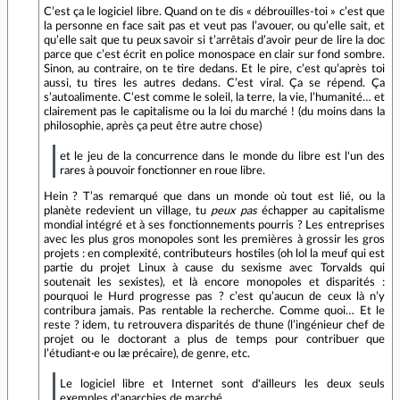
C’est ça le logiciel libre. Quand on te dis « débrouilles-toi » c’est que
la personne en face sait pas et veut pas l’avouer, ou qu’elle sait, et
qu’elle sait que tu peux savoir si t’arrêtais d’avoir peur de lire la doc
parce que c’est écrit en police monospace en clair sur fond sombre.
Sinon, au contraire, on te tire dedans. Et le pire, c’est qu’après toi
aussi, tu tires les autres dedans. C’est viral. Ça se répend. Ça
s’autoalimente. C’est comme le soleil, la terre, la vie, l’humanité… et
clairement pas le capitalisme ou la loi du marché ! (du moins dans la
philosophie, après ça peut être autre chose)
et le jeu de la concurrence dans le monde du libre est l'un des
rares à pouvoir fonctionner en roue libre.
Hein ? T’as remarqué que dans un monde où tout est lié, ou la
planète redevient un village, tu
peux pas
échapper au capitalisme
mondial intégré et à ses fonctionnements pourris ? Les entreprises
avec les plus gros monopoles sont les premières à grossir les gros
projets : en complexité, contributeurs hostiles (oh lol la meuf qui est
partie du projet Linux à cause du sexisme avec Torvalds qui
soutenait les sexistes), et là encore monopoles et disparités :
pourquoi le Hurd progresse pas ? c’est qu’aucun de ceux là n’y
contribura jamais. Pas rentable la recherche. Comme quoi… Et le
reste ? idem, tu retrouvera disparités de thune (l’ingénieur chef de
projet ou le doctorant a plus de temps pour contribuer que
l’étudiant·e ou læ précaire), de genre, etc.
Le logiciel libre et Internet sont d'ailleurs les deux seuls
exemples d'anarchies de marché,