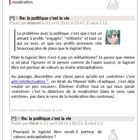
modération.
[^]
#
Re: la politique c'est la vie
Posté par
ariasuni
le 01 avril 2016 à 23:47
.
Évalué à
10
.
Le problème avec la politique, c'est que c'est un
aimant à profils "engagés", "militants" et tout ce
qui va avec, et que ces profils prennent vite
beaucoup plus de place que le logiciel libre.
Mais le logiciel libre n’est-il pas un militantisme? Je pense que même
si on peut l’ignorer et le penser comme de l’open source, le logiciel
libre est porteur de valeurs au moins anticapitalistes.
Au passage, discréditer une chose parce qu’elle est «extrême» c’est
anti-intellectualiste
, on dirait du Manuel Valls «Expliquer, c’est déjà
vouloir un peu excuser». Éliminer d’office tout ce qui nous parait
«extrême» c’est la didacture de la modération (dans le sens «pas
extrême», pas dans le sens de la modération des contenus).
Écrit en Bépo selon l’orthographe de 1990
[^]
#
Re: la politique c'est la vie
Posté par
theor
le 02 avril 2016 à 00:23
.
Évalué à
3
.
Pourquoi le logiciel libre serait-il porteur de
valeurs anticapitalistes ?