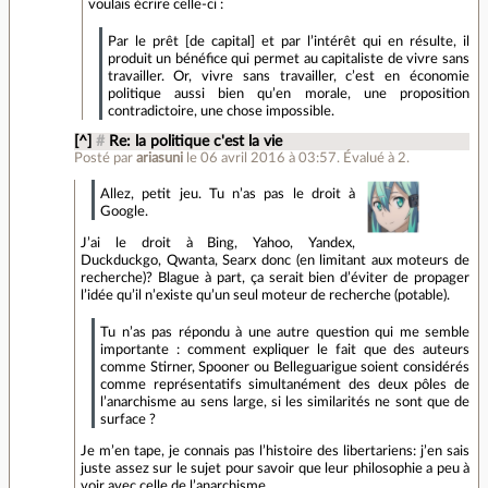
voulais écrire celle-ci :
Par le prêt [de capital] et par l’intérêt qui en résulte, il
produit un bénéfice qui permet au capitaliste de vivre sans
travailler. Or, vivre sans travailler, c’est en économie
politique aussi bien qu’en morale, une proposition
contradictoire, une chose impossible.
[^]
#
Re: la politique c'est la vie
Posté par
ariasuni
le 06 avril 2016 à 03:57
.
Évalué à
2
.
Allez, petit jeu. Tu n’as pas le droit à
Google.
J’ai le droit à Bing, Yahoo, Yandex,
Duckduckgo, Qwanta, Searx donc (en limitant aux moteurs de
recherche)? Blague à part, ça serait bien d’éviter de propager
l’idée qu’il n’existe qu’un seul moteur de recherche (potable).
Tu n’as pas répondu à une autre question qui me semble
importante : comment expliquer le fait que des auteurs
comme Stirner, Spooner ou Belleguarigue soient considérés
comme représentatifs simultanément des deux pôles de
l’anarchisme au sens large, si les similarités ne sont que de
surface ?
Je m’en tape, je connais pas l’histoire des libertariens: j’en sais
juste assez sur le sujet pour savoir que leur philosophie a peu à
voir avec celle de l’anarchisme.