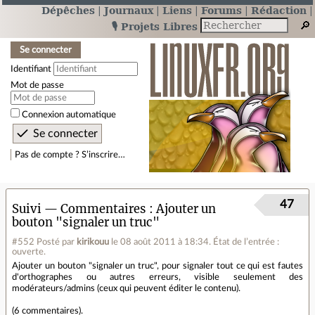
Dépêches
Journaux
Liens
Forums
Rédaction
🎙️ Projets Libres
Se connecter
Identifiant
Mot de passe
Connexion automatique
Pas de compte ? S’inscrire…
47
Suivi — Commentaires
Ajouter un
bouton "signaler un truc"
#552
Posté par
kirikouu
le 08 août 2011 à 18:34
.
État de l’entrée :
ouverte.
Ajouter un bouton "signaler un truc", pour signaler tout ce qui est fautes
d'orthographes ou autres erreurs, visible seulement des
modérateurs/admins (ceux qui peuvent éditer le contenu).
(
6 commentaires
).