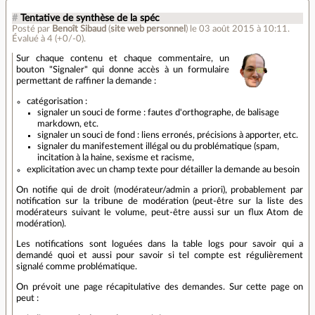
#
Tentative de synthèse de la spéc
Posté par
Benoît Sibaud
(
site web personnel
)
le 03 août 2015 à 10:11
.
Évalué à
4
(+0/-0)
.
Sur chaque contenu et chaque commentaire, un
bouton "Signaler" qui donne accès à un formulaire
permettant de raffiner la demande :
catégorisation :
signaler un souci de forme : fautes d'orthographe, de balisage
markdown, etc.
signaler un souci de fond : liens erronés, précisions à apporter, etc.
signaler du manifestement illégal ou du problématique (spam,
incitation à la haine, sexisme et racisme,
explicitation avec un champ texte pour détailler la demande au besoin
On notifie qui de droit (modérateur/admin a priori), probablement par
notification sur la tribune de modération (peut-être sur la liste des
modérateurs suivant le volume, peut-être aussi sur un flux Atom de
modération).
Les notifications sont loguées dans la table logs pour savoir qui a
demandé quoi et aussi pour savoir si tel compte est régulièrement
signalé comme problématique.
On prévoit une page récapitulative des demandes. Sur cette page on
peut :