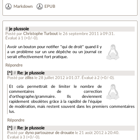
Markdown
EPUB
#
je plussoie
Posté par
Christophe Turbout
le 26 septembre 2011 à 09:31
.
Évalué à
1
(+0/-0)
.
Avoir un bouton pour notifier "qui de droit" quand il y
a un problème sur un une dépêche ou un journal ce
serait effectivement fort pratique.
Répondre
[^]
#
Re: je plussoie
Posté par
ziliss
le 28 juillet 2012 à 01:37
.
Évalué à
2
(+0/-0)
.
Et cela permettrait de limiter le nombre de
commentaires de correction
d'orthographe/grammaire. Ils deviennent
rapidement obsolètes grâce à la rapidité de l'équipe
de modération, mais restent souvent dans les premiers commentaires
lus.
Répondre
[^]
#
Re: je plussoie
Posté par
dyno partouzeur de drouate
le 21 août 2012 à 20:40
.
Évalué à
3
(+0/-0)
.