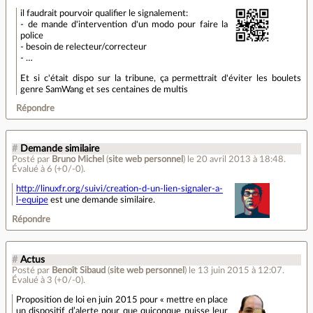
il faudrait pourvoir qualifier le signalement:
- de mande d'intervention d'un modo pour faire la
police
- besoin de relecteur/correcteur
- …
Et si c'était dispo sur la tribune, ça permettrait d'éviter les boulets
genre SamWang et ses centaines de multis
Répondre
#
Demande similaire
Posté par
Bruno Michel
(
site web personnel
)
le 20 avril 2013 à 18:48
.
Évalué à
6
(+0/-0)
.
http://linuxfr.org/suivi/creation-d-un-lien-signaler-a-
l-equipe
est une demande similaire.
Répondre
#
Actus
Posté par
Benoît Sibaud
(
site web personnel
)
le 13 juin 2015 à 12:07
.
Évalué à
3
(+0/-0)
.
Proposition de loi en juin 2015 pour « mettre en place
un dispositif d’alerte pour que quiconque puisse leur