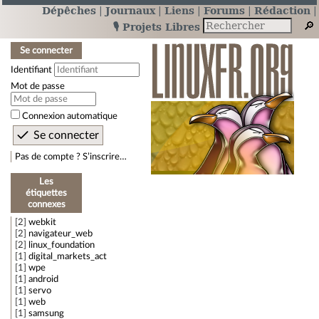
Dépêches
Journaux
Liens
Forums
Rédaction
🎙️ Projets Libres
Se connecter
Identifiant
Mot de passe
Connexion automatique
Pas de compte ? S’inscrire…
Les
étiquettes
connexes
2
webkit
2
navigateur_web
2
linux_foundation
1
digital_markets_act
1
wpe
1
android
1
servo
1
web
1
samsung