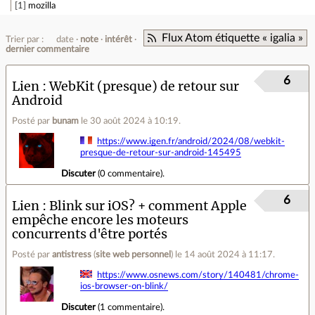
1
mozilla
Flux Atom étiquette « igalia »
Trier par :
date
note
intérêt
dernier commentaire
6
Lien
WebKit (presque) de retour sur
Android
Posté par
bunam
le 30 août 2024 à 10:19
.
https://www.igen.fr/android/2024/08/webkit-
presque-de-retour-sur-android-145495
Discuter
(
0 commentaire
).
6
Lien
Blink sur iOS? + comment Apple
empêche encore les moteurs
concurrents d'être portés
Posté par
antistress
(
site web personnel
)
le 14 août 2024 à 11:17
.
https://www.osnews.com/story/140481/chrome-
ios-browser-on-blink/
Discuter
(
1 commentaire
).