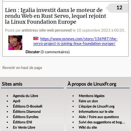
12
Lien
Igalia investit dans le moteur de
rendu Web en Rust Servo, lequel rejoint
la Linux Foundation Europe
Posté par
antistress
(
site web personnel
)
le 10 septembre 2023 à 00:35
.
https://www.osnews.com/story/136987/the-
servo-project-is-joining-linux-foundation-europe/
Discuter
(
3 commentaires
).
Revenir en haut de page
Sites amis
À propos de LinuxFr.org
Agenda du Libre
Mentions légales
April
Faire un don
Éditions D-BookeR
L’équipe de LinuxFr.org
Éditions Diamond
Informations sur le site
Éditions Eyrolles
Aide / Foire aux questions
Éditions ENI
Suivi des suggestions et bogues
En Vente Libre
Wiki du site