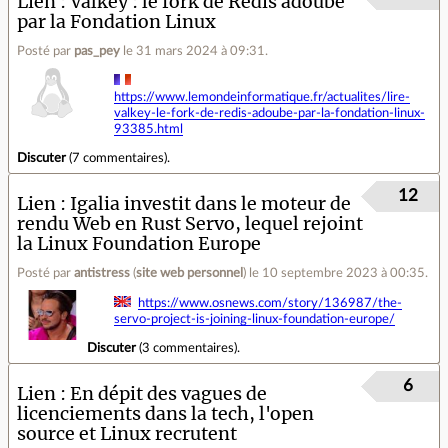
Lien
Valkey : le fork de Redis adoubé
par la Fondation Linux
Posté par
pas_pey
le 31 mars 2024 à 09:31
.
https://www.lemondeinformatique.fr/actualites/lire-
valkey-le-fork-de-redis-adoube-par-la-fondation-linux-
93385.html
Discuter
(
7 commentaires
).
12
Lien
Igalia investit dans le moteur de
rendu Web en Rust Servo, lequel rejoint
la Linux Foundation Europe
Posté par
antistress
(
site web personnel
)
le 10 septembre 2023 à 00:35
.
https://www.osnews.com/story/136987/the-
servo-project-is-joining-linux-foundation-europe/
Discuter
(
3 commentaires
).
6
Lien
En dépit des vagues de
licenciements dans la tech, l'open
source et Linux recrutent