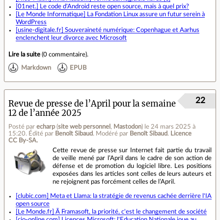
[01net.] Le code d'Android reste open source, mais à quel prix?
[Le Monde Informatique] La Fondation Linux assure un futur serein à
WordPress
[usine-digitale.fr] Souveraineté numérique: Copenhague et Aarhus
enclenchent leur divorce avec Microsoft
Lire la suite
(
0 commentaire
).
Markdown
EPUB
22
Revue de presse de l’April pour la semaine
12 de l’année 2025
Posté par
echarp
(
site web personnel
,
Mastodon
)
le 24 mars 2025 à
15:20
.
Édité par
Benoît Sibaud
.
Modéré par
Benoît Sibaud
.
Licence
CC By‑SA.
Cette revue de presse sur Internet fait partie du travail
de veille mené par l’April dans le cadre de son action de
défense et de promotion du logiciel libre. Les positions
exposées dans les articles sont celles de leurs auteurs et
ne rejoignent pas forcément celles de l’April.
[clubic.com] Meta et Llama: la stratégie de revenus cachée derrière l'IA
open source
[Le Monde.fr] Ã Framasoft, la priorité, c'est le changement de société
[cio-online.com] Licences Microsoft: l'Education Nationale joue au