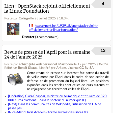
4
Lien
OpenStack rejoint officiellement
la Linux Foundation
Posté par
Colargol
le 28 juillet 2025 à 18:34
.
https://next.ink/193915/openstack-rejoint-
officiellement-la-linux-foundation/
Discuter
(
0 commentaire
).
13
Revue de presse de l’April pour la semaine
24 de l’année 2025
Posté par
echarp
(
site web personnel
,
Mastodon
)
le 17 juin 2025 à 06:24
.
Édité par
Benoît Sibaud
.
Modéré par
Arkem
.
Licence CC By‑SA.
Cette revue de presse sur Internet fait partie du travail
de veille mené par l’April dans le cadre de son action de
défense et de promotion du logiciel libre. Les positions
exposées dans les articles sont celles de leurs auteurs et
ne rejoignent pas forcément celles de l’April.
[Libération] Clara Chappaz, ministre du Numérique et titulaire de 320
000 euros d'actions… dans le secteur du numérique (€)
[Next] Dans les communautés de Wikipédia, l'utilisation de l'IA ne
passe pas
[Nice-Matin] Inria Academy forme aux logiciels libres (€)