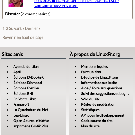
nouvelle-alliance-cartographique-meta-microsoft-
tomtom-amazon-rivaliser
Discuter
(
2 commentaires
).
1
2
Suivant ›
Dernier ›
Revenir en haut de page
Sites amis
À propos de LinuxFr.org
Agenda du Libre
Mentions légales
April
Faire un don
Éditions D-BookeR
L’équipe de LinuxFr.org
Éditions Diamond
Informations sur le site
Éditions Eyrolles
Aide / Foire aux questions
Éditions ENI
Suivi des suggestions et bogues
En Vente Libre
Wiki du site
Framasoft
Règles de modération
La Quadrature du Net
Statistiques
Lea-Linux
API pour le développement
Open Source Initiative
Code source du site
Imprimerie Grafik Plus
Plan du site