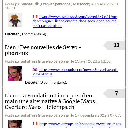
Posté par
Ysabeau 🧶
(
site web personnel
,
Mastodon
)
le 15 mai 2023 à
10:30
.
https://www.nextinpact.com/lebrief/71671/en-
depit-vagues-licenciements-dans-tech-open-source-
et-linux-recrutent
Discuter
(
0 commentaire
).
11
Lien
Des nouvelles de Servo -
phoronix
Posté par
antistress
(
site web personnel
)
le 13 avril 2023 à 18:10
.
https://www.phoronix.com/news/Servo-Layout-
2020-Focus
Discuter
(
0 commentaire
).
7
Lien
La Fondation Linux prend en
main une alternative à Google Maps :
Overture Maps - letemps.ch
Posté par
antistress
(
site web personnel
)
le 17 décembre 2022 à 09:09
.
https://www.letemps.ch/economie/overture-maps-