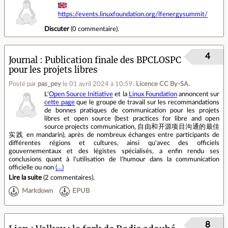
https://events.linuxfoundation.org/lfenergysummit/
Discuter
(
0 commentaire
).
4
Journal
Publication finale des BPCLOSPC
pour les projets libres
Posté par
pas_pey
le 01 avril 2024 à 10:59
.
Licence CC By‑SA.
L'
Open Source Initiative
et la
Linux Foundation
annoncent sur
cette page
que le groupe de travail sur les recommandations
de bonnes pratiques de communication pour les projets
libres et open source (best practices for libre and open
source projects communication, 自由和开源项目沟通的最佳
实践 en mandarin), après de nombreux échanges entre participants de
différentes régions et cultures, ainsi qu'avec des officiels
gouvernementaux et des légistes spécialisés, a enfin rendu ses
conclusions quant à l'utilisation de l'humour dans la communication
officielle ou non
(…)
Lire la suite
(
2 commentaires
).
Markdown
EPUB
8