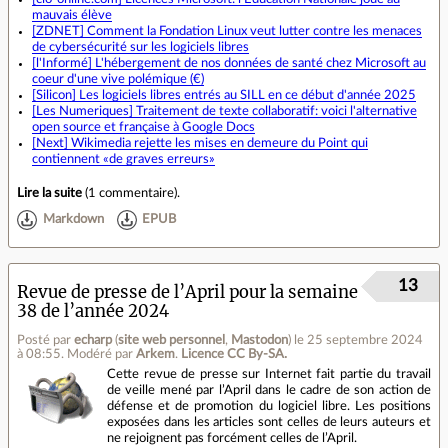
mauvais élève
[ZDNET] Comment la Fondation Linux veut lutter contre les menaces
de cybersécurité sur les logiciels libres
[l'Informé] L'hébergement de nos données de santé chez Microsoft au
coeur d'une vive polémique (€)
[Silicon] Les logiciels libres entrés au SILL en ce début d'année 2025
[Les Numeriques] Traitement de texte collaboratif: voici l'alternative
open source et française à Google Docs
[Next] Wikimedia rejette les mises en demeure du Point qui
contiennent «de graves erreurs»
Lire la suite
(
1 commentaire
).
Markdown
EPUB
13
Revue de presse de l’April pour la semaine
38 de l’année 2024
Posté par
echarp
(
site web personnel
,
Mastodon
)
le 25 septembre 2024
à 08:55
.
Modéré par
Arkem
.
Licence CC By‑SA.
Cette revue de presse sur Internet fait partie du travail
de veille mené par l’April dans le cadre de son action de
défense et de promotion du logiciel libre. Les positions
exposées dans les articles sont celles de leurs auteurs et
ne rejoignent pas forcément celles de l’April.