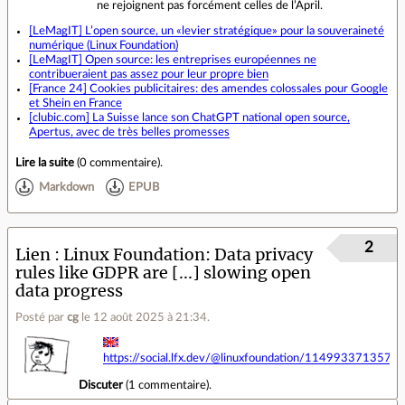
ne rejoignent pas forcément celles de l’April.
[LeMagIT] L’open source, un «levier stratégique» pour la souveraineté
numérique (Linux Foundation)
[LeMagIT] Open source: les entreprises européennes ne
contribueraient pas assez pour leur propre bien
[France 24] Cookies publicitaires: des amendes colossales pour Google
et Shein en France
[clubic.com] La Suisse lance son ChatGPT national open source,
Apertus, avec de très belles promesses
Lire la suite
(
0 commentaire
).
Markdown
EPUB
2
Lien
Linux Foundation: Data privacy
rules like GDPR are [...] slowing open
data progress
Posté par
cg
le 12 août 2025 à 21:34
.
https://social.lfx.dev/@linuxfoundation/114993371357
Discuter
(
1 commentaire
).