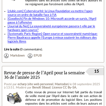
exposées dans les articles sont celles de leurs auteurs et
ne rejoignent pas forcément celles de l’April.
[clubic.com] Cybersécurité: la Linux Foundation va mettre l'open
source en ordre de bataille face à l'IA
[Goodtech] Fin de Windows 10: Microsoft accorde un sursis, l'April
passe à l'offensive
[Journal du Net] La souveraineté européenne passera-t-elle par le
hardware open source?
[Systematic Paris-Region] Open source et souveraineté numérique:
Pierre Baudracco appelle l'Europe à mieux soutenir les éditeurs des
logiciels libres
Lire la suite
(
0 commentaire
).
Markdown
EPUB
15
Revue de presse de l’April pour la semaine
36 de l’année 2025
Posté par
echarp
(
site web personnel
,
Mastodon
)
le 08 septembre 2025
à 13:51
.
Modéré par
Benoît Sibaud
.
Licence CC By‑SA.
Cette revue de presse sur Internet fait partie du travail
de veille mené par l’April dans le cadre de son action de
défense et de promotion du logiciel libre. Les positions
exposées dans les articles sont celles de leurs auteurs et