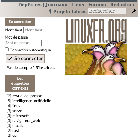
Dépêches
Journaux
Liens
Forums
Rédaction
🎙️ Projets Libres
Se connecter
Identifiant
Mot de passe
Connexion automatique
Pas de compte ? S’inscrire…
Les
étiquettes
connexes
7
revue_de_presse
5
intelligence_artificielle
4
linux
3
servo
3
microsoft
3
navigateur_web
3
mozilla
2
rust
2
osm