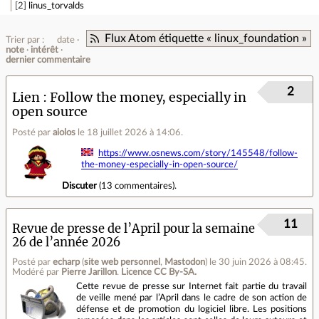
2
linus_torvalds
Flux Atom étiquette « linux_foundation »
Trier par :
date
note
intérêt
dernier commentaire
2
Lien
Follow the money, especially in
open source
Posté par
aiolos
le 18 juillet 2026 à 14:06
.
https://www.osnews.com/story/145548/follow-
the-money-especially-in-open-source/
Discuter
(
13 commentaires
).
11
Revue de presse de l’April pour la semaine
26 de l’année 2026
Posté par
echarp
(
site web personnel
,
Mastodon
)
le 30 juin 2026 à 08:45
.
Modéré par
Pierre Jarillon
.
Licence CC By‑SA.
Cette revue de presse sur Internet fait partie du travail
de veille mené par l’April dans le cadre de son action de
défense et de promotion du logiciel libre. Les positions