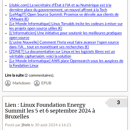
[clubic.com] La secrétaire d'État à l'IA et au Numérique est à la
dernière place du gouvernement, un nouvel affront à la Tech
[LeMagIT] Open Source Summit: Proxmox se dévoile aux clients de
VMware (€)
[Le Monde Informatique] Linus Torvalds incite les codeurs à miser sur
les projets open source utiles (€)
[L'Informaticien] Une initiative pour soutenir les meilleures pratiques
open source
[L'usine Nouvelle] Comment l'Inria veut faire avancer l'open source
dans l'IA… tout en monétisant ses recherches (€)
[ZDNET] La documentation sur Linux et les logiciels libres est un
véritable capharnaüm: voici la solution
[Le Monde Informatique] AWS place Opensearch sous les auspices de
la Fondation Linux
Lire la suite
(
2 commentaires
).
Markdown
EPUB
3
Lien
Linux Foundation Energy
Summit les 5 et 6 septembre 2024 à
Bruxelles
Posté par
jihele
le 30 août 2024 à 16:21
.