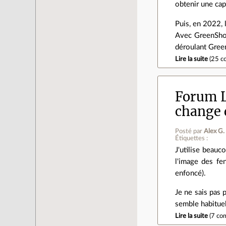
obtenir une cap
Puis, en 2022, l
Avec GreenShot
déroulant Green
Lire la suite
(
25 c
Forum L
change 
Posté par
Alex G.
Étiquettes :
J'utilise beau
l'image des fen
enfoncé).
Je ne sais pas 
semble habituel
Lire la suite
(
7 co