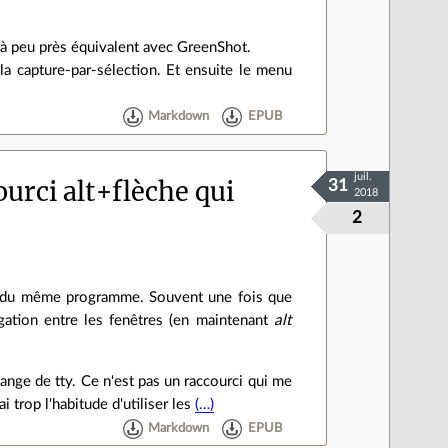
il à peu près équivalent avec GreenShot.
la capture-par-sélection. Et ensuite le menu
Markdown
EPUB
juil.
urci alt+flèche qui
31
2018
2
e du même programme. Souvent une fois que
igation entre les fenêtres (en maintenant
alt
ange de tty. Ce n'est pas un raccourci qui me
trop l'habitude d'utiliser les
(…)
Markdown
EPUB