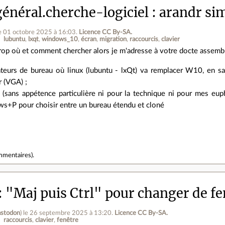
énéral.cherche-logiciel
arandr sim
e 01 octobre 2025 à 16:03
.
Licence CC By‑SA.
lubuntu
lxqt
windows_10
écran
migration
raccourcis
clavier
trop où et comment chercher alors je m'adresse à votre docte assemb
ateurs de bureau où linux (lubuntu - lxQt) va remplacer W10, en sa
r (VGA) ;
rs (sans appétence particulière ni pour la technique ni pour mes eu
s+P pour choisir entre un bureau étendu et cloné
mmentaires
).
"Maj puis Ctrl" pour changer de fe
stodon
)
le 26 septembre 2025 à 13:20
.
Licence CC By‑SA.
raccourcis
clavier
fenêtre