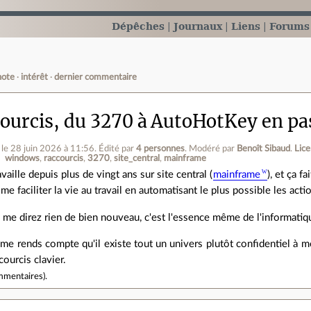
Dépêches
Journaux
Liens
Forums
note
intérêt
dernier commentaire
courcis, du 3270 à AutoHotKey en pa
le 28 juin 2026 à 11:56
.
Édité par
4 personnes
.
Modéré par
Benoît Sibaud
.
Lic
windows
raccourcis
3270
site_central
mainframe
availle depuis plus de vingt ans sur site central (
mainframe
), et ça 
 me faciliter la vie au travail en automatisant le plus possible les acti
 me direz rien de bien nouveau, c'est l'essence même de l'informati
 me rends compte qu'il existe tout un univers plutôt confidentiel à
courcis clavier.
mmentaires
).