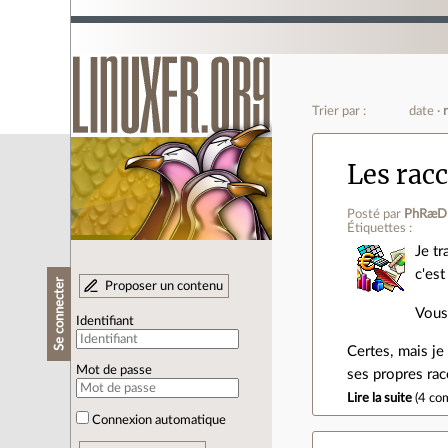
Trier par :
date
Les rac
Posté par
PhRæD
Étiquettes :
Je tr
c'est
Se connecter
Proposer un contenu
Vous
Identifiant
Certes, mais je
Mot de passe
ses propres rac
Lire la suite
(
4 co
Connexion automatique