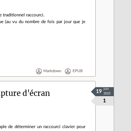
e traditionnel raccourci.
que (au vu du nombre de fois par jour que je
Markdown
EPUB
juin
apture d'écran
19
2025
1
mple de déterminer un raccourci clavier pour