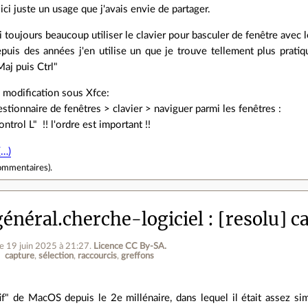
ici juste un usage que j'avais envie de partager.
ai toujours beaucoup utiliser le clavier pour basculer de fenêtre avec l
puis des années j'en utilise un que je trouve tellement plus prati
"Maj puis Ctrl"
e modification sous Xfce:
stionnaire de fenêtres > clavier > naviguer parmi les fenêtres :
trol L" !! l'ordre est important !!
(…)
ommentaires
).
énéral.cherche-logiciel
[resolu] c
le 19 juin 2025 à 21:27
.
Licence CC By‑SA.
capture
sélection
raccourcis
greffons
if" de MacOS depuis le 2e millénaire, dans lequel il était assez si