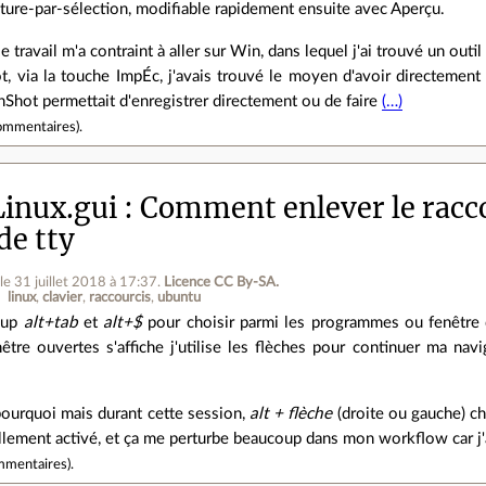
ture-par-sélection, modifiable rapidement ensuite avec Aperçu.
e travail m'a contraint à aller sur Win, dans lequel j'ai trouvé un out
, via la touche ImpÉc, j'avais trouvé le moyen d'avoir directement 
Shot permettait d'enregistrer directement ou de faire
(…)
ommentaires
).
inux.gui
Comment enlever le racco
de tty
le 31 juillet 2018 à 17:37
.
Licence CC By‑SA.
linux
clavier
raccourcis
ubuntu
coup
alt+tab
et
alt+$
pour choisir parmi les programmes ou fenêtr
être ouvertes s'affiche j'utilise les flèches pour continuer ma nav
pourquoi mais durant cette session,
alt + flèche
(droite ou gauche) ch
lement activé, et ça me perturbe beaucoup dans mon workflow car j'ai 
mmentaires
).