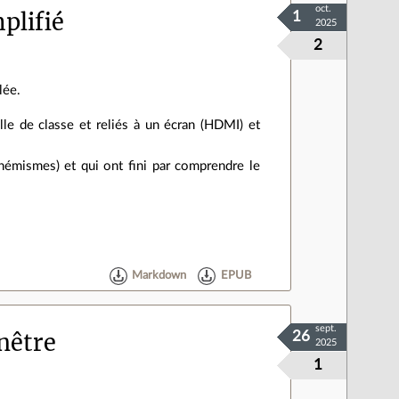
oct.
plifié
1
2025
2
lée.
lle de classe et reliés à un écran (HDMI) et
phémismes) et qui ont fini par comprendre le
Markdown
EPUB
sept.
nêtre
26
2025
1