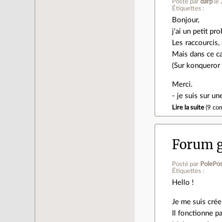
Posté par
dafp
le
Étiquettes :
Bonjour,
j'ai un petit p
Les raccourcis
Mais dans ce ca
(Sur konqueror 
Merci.
- je suis sur un
Lire la suite
(
9 co
Forum g
Posté par
PolePos
Étiquettes :
Hello !
Je me suis crée
Il fonctionne p