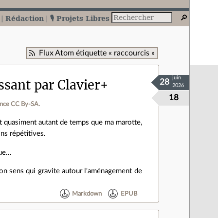
Rédaction
🎙️ Projets Libres
Flux Atom étiquette « raccourcis »
juin
ssant par Clavier+
28
2026
18
ence CC By‑SA.
fait quasiment autant de temps que ma marotte,
ons répétitives.
que…
 mon sens qui gravite autour l'aménagement de
Markdown
EPUB