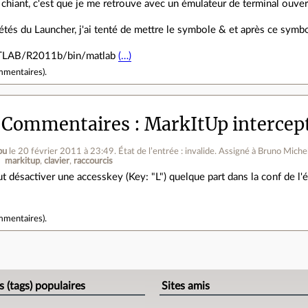
 chiant, c'est que je me retrouve avec un émulateur de terminal ouver
étés du Launcher, j'ai tenté de mettre le symbole & et après ce symbo
ATLAB/R2011b/bin/matlab
(…)
mmentaires
).
— Commentaires
MarkItUp intercept
bu
le 20 février 2011 à 23:49
.
État de l’entrée : invalide. Assigné à Bruno Michel
markitup
clavier
raccourcis
aut désactiver une accesskey (Key: "L") quelque part dans la conf de l'é
mmentaires
).
e
s (tags) populaires
Sites amis