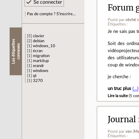
Forum g
Pas de compte ? S’inscrire…
Posté par
cévhé
l
Étiquettes :
Je ne sais pas 
5
clavier
L
e
s
é
t
i
q
u
e
t
e
s
c
o
n
n
e
x
e
2
debian
Soit des ordin
t
s
1
windows_10
vidéoprojecteu
1
écran
1
migration
des utilisateu
1
markitup
coup de window
1
xrandr
1
windows
1
qt
je cherche :
1
3270
un truc plus
(…)
Lire la suite
(
5 co
Journal
Posté par
vev
(
Ma
Étiquettes :