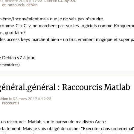
 21 octobre 2014 à 19:23
.
Licence CC By‑SA.
qt
raccourcis
debian
roblème/inconvénient mais que je ne sais pas résoudre.
, comme C-x C-v, ne marchent pas sur les logiciels comme Konqueror
s, quoi faire?
les access keys marchent bien - un truc vraiment magique et super par
e Debian v7 à jour.
mmentaires
).
énéral.général
Raccourcis Matlab
ition
le 03 mars 2012 à 12:23
.
raccourcis
 un raccourcis Matlab, sur le bureau de ma distro Arch :
arfaitement. Mais je suis obligé de cocher "Exécuter dans un terminal