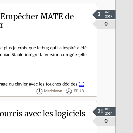
avr.
 Empêcher MATE de
3
2017
er
0
plus je crois que le bug qui l'a inspiré a été
ian Stable intègre la version corrigée (elle
rage du clavier avec les touches dédiées
(…)
Markdown
EPUB
oct.
urcis avec les logiciels
21
2014
0