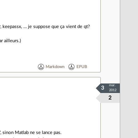
, keepassx, … je suppose que ça vient de qt?
 ailleurs.)
Markdown
EPUB
mar.
3
2012
2
", sinon Matlab ne se lance pas.