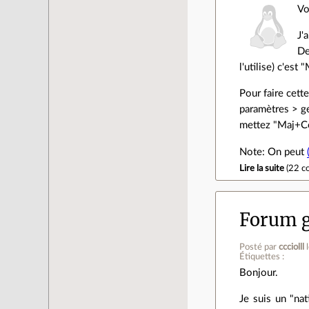
Vo
J'
De
l'utilise) c'est 
Pour faire cett
paramètres > ge
mettez "Maj+Con
Note: On peut
Lire la suite
(
22 c
Forum g
Posté par
ccciolll
Étiquettes :
Bonjour.
Je suis un "nat