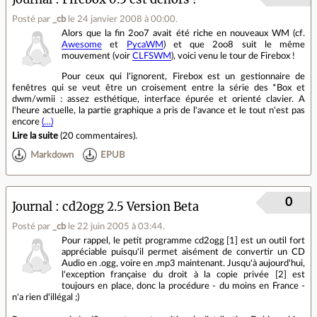
Posté par
_cb
le 24 janvier 2008 à 00:00
.
Alors que la fin 2oo7 avait été riche en nouveaux WM (cf.
Awesome
et
PycaWM
) et que 2oo8 suit le même
mouvement (voir
CLFSWM
), voici venu le tour de Firebox !
Pour ceux qui l'ignorent, Firebox est un gestionnaire de
fenêtres qui se veut être un croisement entre la série des *Box et
dwm/wmii : assez esthétique, interface épurée et orienté clavier. A
l'heure actuelle, la partie graphique a pris de l'avance et le tout n'est pas
encore
(…)
Lire la suite
(
20 commentaires
).
Markdown
EPUB
0
Journal
cd2ogg 2.5 Version Beta
Posté par
_cb
le 22 juin 2005 à 03:44
.
Pour rappel, le petit programme cd2ogg [1] est un outil fort
appréciable puisqu'il permet aisément de convertir un CD
Audio en .ogg, voire en .mp3 maintenant. Jusqu'à aujourd'hui,
l'exception française du droit à la copie privée [2] est
toujours en place, donc la procédure - du moins en France -
n'a rien d'illégal ;)