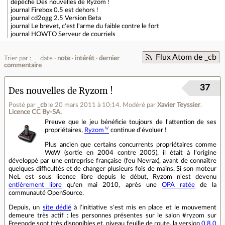
dépêche
Des nouvelles de Ryzom !
journal
Firebox 0.5 est dehors !
journal
cd2ogg 2.5 Version Beta
journal
Le brevet, c'est l'arme du faible contre le fort
journal
HOWTO Serveur de courriels
Flux Atom de _cb
Trier par :
date
note
intérêt
dernier
commentaire
37
Des nouvelles de Ryzom !
Posté par
_cb
le 20 mars 2011 à 10:14
.
Modéré par
Xavier Teyssier
.
Licence CC By‑SA.
Preuve que le jeu bénéficie toujours de l'attention de ses
propriétaires,
Ryzom
continue d'évoluer !
Plus ancien que certains concurrents propriétaires comme
WoW (sortie en 2004 contre 2005), il était à l'origine
développé par une entreprise française (feu Nevrax), avant de connaître
quelques difficultés et de changer plusieurs fois de mains. Si son moteur
NeL est sous licence libre depuis le début, Ryzom n'est devenu
entièrement libre
qu'en mai 2010, après une
OPA ratée
de la
communauté OpenSource.
Depuis, un
site dédié
à l'initiative s'est mis en place et le mouvement
demeure très actif : les personnes présentes sur le salon #ryzom sur
Freenode sont très disponibles et, niveau feuille de route, la version
0.8.0