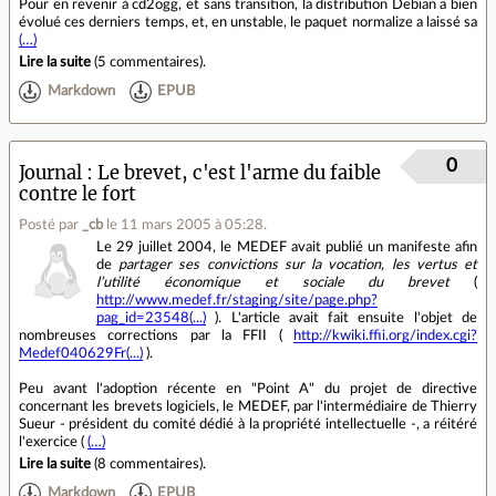
Pour en revenir à cd2ogg, et sans transition, la distribution Debian a bien
évolué ces derniers temps, et, en unstable, le paquet normalize a laissé sa
(…)
Lire la suite
(
5 commentaires
).
Markdown
EPUB
0
Journal
Le brevet, c'est l'arme du faible
contre le fort
Posté par
_cb
le 11 mars 2005 à 05:28
.
Le 29 juillet 2004, le MEDEF avait publié un manifeste afin
de
partager ses convictions sur la vocation, les vertus et
l’utilité économique et sociale du brevet
(
http://www.medef.fr/staging/site/page.php?
pag_id=23548(...)
). L'article avait fait ensuite l'objet de
nombreuses corrections par la FFII (
http://kwiki.ffii.org/index.cgi?
Medef040629Fr(...)
).
Peu avant l'adoption récente en "Point A" du projet de directive
concernant les brevets logiciels, le MEDEF, par l'intermédiaire de Thierry
Sueur - président du comité dédié à la propriété intellectuelle -, a réitéré
l'exercice (
(…)
Lire la suite
(
8 commentaires
).
Markdown
EPUB