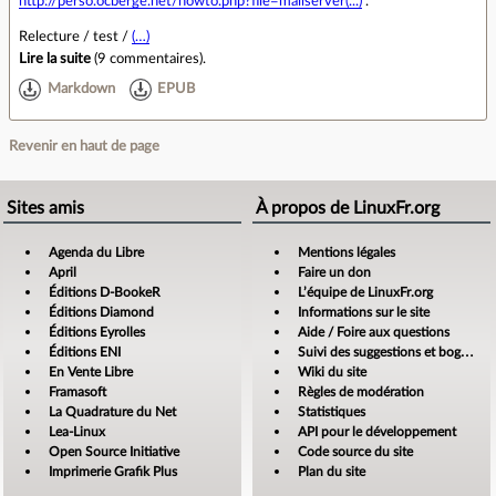
http://perso.ocberge.net/howto.php?file=mailserver(...)
.
Relecture / test /
(…)
Lire la suite
(
9 commentaires
).
Markdown
EPUB
Revenir en haut de page
Sites amis
À propos de LinuxFr.org
Agenda du Libre
Mentions légales
April
Faire un don
Éditions D-BookeR
L’équipe de LinuxFr.org
Éditions Diamond
Informations sur le site
Éditions Eyrolles
Aide / Foire aux questions
Éditions ENI
Suivi des suggestions et bogues
En Vente Libre
Wiki du site
Framasoft
Règles de modération
La Quadrature du Net
Statistiques
Lea-Linux
API pour le développement
Open Source Initiative
Code source du site
Imprimerie Grafik Plus
Plan du site