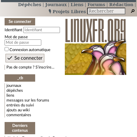
Dépêches
Journaux
Liens
Forums
Rédaction
🎙️ Projets Libres
Se connecter
Identifiant
Mot de passe
Connexion automatique
Pas de compte ? S’inscrire…
_cb
journaux
dépêches
liens
messages sur les forums
entrées du suivi
ajouts au wiki
commentaires
Derniers
contenus