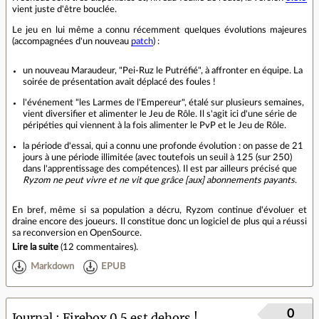
vient juste d'être bouclée.
Le jeu en lui même a connu récemment quelques évolutions majeures
(accompagnées d'un nouveau
patch
) :
un nouveau Maraudeur, "Pei-Ruz le Putréfié", à affronter en équipe. La
soirée de présentation avait déplacé des foules !
l'événement "les Larmes de l'Empereur", étalé sur plusieurs semaines,
vient diversifier et alimenter le Jeu de Rôle. Il s'agit ici d'une série de
péripéties qui viennent à la fois alimenter le PvP et le Jeu de Rôle.
la période d'essai, qui a connu une profonde évolution : on passe de 21
jours à une période illimitée (avec toutefois un seuil à 125 (sur 250)
dans l'apprentissage des compétences). Il est par ailleurs précisé que
Ryzom ne peut vivre et ne vit que grâce [aux] abonnements payants
.
En bref, même si sa population a décru, Ryzom continue d'évoluer et
draine encore des joueurs. Il constitue donc un logiciel de plus qui a réussi
sa reconversion en OpenSource.
Lire la suite
(
12 commentaires
).
Markdown
EPUB
0
Journal
Firebox 0.5 est dehors !