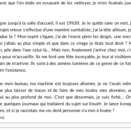
cre que l'on étale en essayant de les nettoyer, je m'en foutrais jus
ne jusqu'à la salle d'accueil, il est 19h30. Je le quitte sans un mot,
rajet retour s'effectue d'une manière surréaliste, j'ai la tête ailleur
due là ? Mon esprit s'égare, j'ai de l'encre plein les doigts, une encr
si j'allais au plus simple et que dans ce virage je tirais tout droit
n, pile dans l'axe celui-là... Mais non, finalement j'arrive chez moi, 
 pour m'accueillir. Ils me font une fête incroyable, je leur ai visib
rain de m'arriver. Ils sont à des années lumières de ce genre de ce f
ir l'existence.
s mon bureau, ma machine est toujours allumée, je ne l'avais même
ne plus laisser de traces et de faire de mes toutes mes données, a
ui au plus profond de moi. C'est que désormais, je suis fiché... On
de quelques journaux qui traitaient du sujet sur linuxfr. Je lance kon
iens, et si je racontais ma vie dont personne n'a rien à foutre ?
es
).