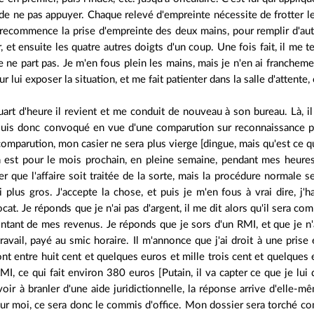
de ne pas appuyer. Chaque relevé d'empreinte nécessite de frotter le 
 recommence la prise d'empreinte des deux mains, pour remplir d'autre
, et ensuite les quatre autres doigts d'un coup. Une fois fait, il me t
le ne part pas. Je m'en fous plein les mains, mais je n'en ai francheme
r lui exposer la situation, et me fait patienter dans la salle d'attente, 
uart d'heure il revient et me conduit de nouveau à son bureau. Là, 
 suis donc convoqué en vue d'une comparution sur reconnaissance pré
 comparution, mon casier ne sera plus vierge [dingue, mais qu'est ce 
 est pour le mois prochain, en pleine semaine, pendant mes heures
er que l'affaire soit traitée de la sorte, mais la procédure normale
i plus gros. J'accepte la chose, et puis je m'en fous à vrai dire, j'
cat. Je réponds que je n'ai pas d'argent, il me dit alors qu'il sera co
tant de mes revenus. Je réponds que je sors d'un RMI, et que je n'
vail, payé au smic horaire. Il m'annonce que j'ai droit à une prise e
t entre huit cent et quelques euros et mille trois cent et quelques e
RMI, ce qui fait environ 380 euros [Putain, il va capter ce que je lu
oir à branler d'une aide juridictionnelle, la réponse arrive d'elle-
ur moi, ce sera donc le commis d'office. Mon dossier sera torché co