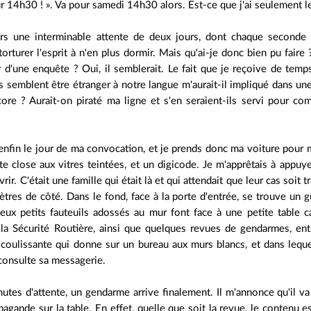
r 14h30 ! ». Va pour samedi 14h30 alors. Est-ce que j'ai seulement l
 une interminable attente de deux jours, dont chaque seconde q
torturer l'esprit à n'en plus dormir. Mais qu'ai-je donc bien pu faire 
r d'une enquête ? Oui, il semblerait. Le fait que je reçoive de te
s semblent être étranger à notre langue m'aurait-il impliqué dans une
core ? Aurait-on piraté ma ligne et s'en seraient-ils servi pour c
 enfin le jour de ma convocation, et je prends donc ma voiture pour 
e close aux vitres teintées, et un digicode. Je m'apprêtais à appuy
ir. C'était une famille qui était là et qui attendait que leur cas soit tr
ètres de côté. Dans le fond, face à la porte d'entrée, se trouve un 
deux petits fauteuils adossés au mur font face à une petite table c
a Sécurité Routière, ainsi que quelques revues de gendarmes, ent
 coulissante qui donne sur un bureau aux murs blancs, et dans leque
 consulte sa messagerie.
utes d'attente, un gendarme arrive finalement. Il m'annonce qu'il va me
opagande sur la table. En effet, quelle que soit la revue, le contenu e