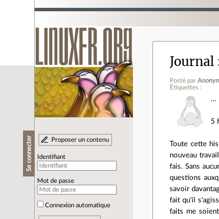
Journal
Posté par
Anony
Étiquettes :
...
5 
Se connecter
Proposer un contenu
Toute cette hi
nouveau travail
Identifiant
fais. Sans aucu
questions auxqu
Mot de passe
savoir davantage
fait qu'il s'ag
Connexion automatique
faits me soien