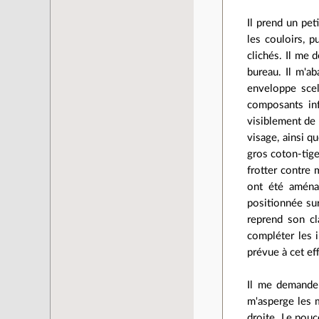
Il prend un pet
les couloirs, 
clichés. Il me 
bureau. Il m'a
enveloppe scel
composants info
visiblement de l
visage, ainsi q
gros coton-tige
frotter contre 
ont été aménag
positionnée sur
reprend son cl
compléter les 
prévue à cet ef
Il me demande 
m'asperge les m
droite. Le pouce