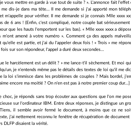
 je vous mettre en garde à vue tout de suite ? ». L'annonce fait l'eff
? me dis-je dans ma tête... Il me demande si j'ai apporté mon télépho
et m'appelle pour vérifier. Il me demande si je connais Mlle xxxx x
s de 6 ans ! (Enfin, c'est compliqué, notre couple bat sérieusement
our que les hauts l'emportent sur les bas). « Mlle xxxx xxxx a déposé
 m'ont amené à votre numéro ». Comment ça des appels malveillan
 qu'elle est partie, et j'ai du l'appeler deux fois ! « Trois » me répond-
fois sur son répondeur, l'appel a duré deux secondes...
e le harcèlement est un délit ? » me lance-t'il sèchement. Et moi qu
lqu'un, je n'entends même pas le détails des textes de loi qu'il me dic
ue la loi s'immisce dans les problèmes de couples ? Mais bordel, j'e
j'aime encore ma moitié ? On n'en est pas à notre premier coup dur...]
 choc, je réponds sans trop écouter aux questions que l'on me po
cieuse sur l'ordinateur IBM. Entre deux réponses, je distingue un gro
? Tiens, il semble avoir fermé le document, à moins que ce ne so
exte, j'ai nettement reconnu le fenêtre de récupération de document
s DLFP disaient la vérité.