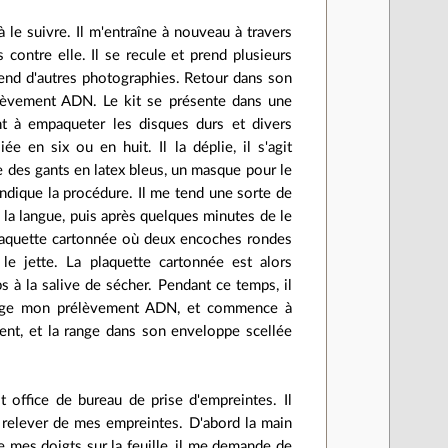
 le suivre. Il m'entraîne à nouveau à travers
contre elle. Il se recule et prend plusieurs
prend d'autres photographies. Retour dans son
élèvement ADN. Le kit se présente dans une
t à empaqueter les disques durs et divers
e en six ou en huit. Il la déplie, il s'agit
ire des gants en latex bleus, un masque pour le
'indique la procédure. Il me tend une sorte de
la langue, puis après quelques minutes de le
e plaquette cartonnée où deux encoches rondes
le jette. La plaquette cartonnée est alors
s à la salive de sécher. Pendant ce temps, il
passage mon prélèvement ADN, et commence à
ment, et la range dans son enveloppe scellée
t office de bureau de prise d'empreintes. Il
le relever de mes empreintes. D'abord la main
que mes doigts sur la feuille, il me demande de