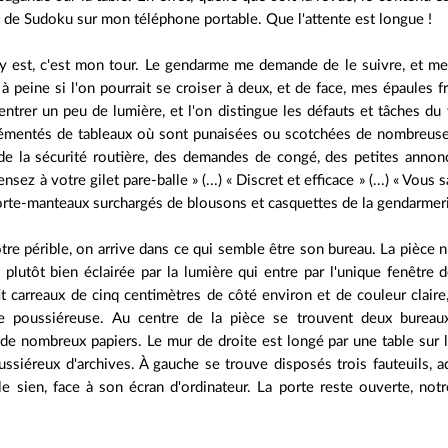
 de Sudoku sur mon téléphone portable. Que l'attente est longue !
 y est, c'est mon tour. Le gendarme me demande de le suivre, et me
à peine si l'on pourrait se croiser à deux, et de face, mes épaules f
entrer un peu de lumière, et l'on distingue les défauts et tâches du 
rémentés de tableaux où sont punaisées ou scotchées de nombreuses f
 de la sécurité routière, des demandes de congé, des petites annon
sez à votre gilet pare-balle » (...) « Discret et efficace » (...) « Vous
orte-manteaux surchargés de blousons et casquettes de la gendarmer
re périble, on arrive dans ce qui semble être son bureau. La pièce n
 plutôt bien éclairée par la lumière qui entre par l'unique fenêtre 
it carreaux de cinq centimètres de côté environ et de couleur clair
e poussiéreuse. Au centre de la pièce se trouvent deux bureaux
 de nombreux papiers. Le mur de droite est longé par une table sur 
ssiéreux d'archives. À gauche se trouve disposés trois fauteuils, a
 le sien, face à son écran d'ordinateur. La porte reste ouverte, no