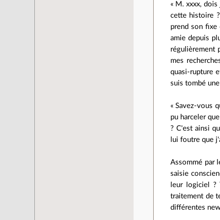
« M. xxxx, dois
cette histoire 
prend son fixe 
amie depuis plu
régulièrement p
mes recherches
quasi-rupture et
suis tombé une 
« Savez-vous qu
pu harceler que
? C'est ainsi q
lui foutre que 
Assommé par le
saisie conscien
leur logiciel 
traitement de t
différentes new