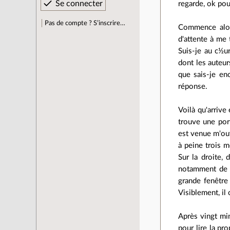
regarde, ok pou
Pas de compte ? S’inscrire…
Commence alors
d'attente à me 
Suis-je au c½u
dont les auteur
que sais-je en
réponse.
Voilà qu'arrive
trouve une port
est venue m'ouvr
à peine trois m
Sur la droite, 
notamment de l
grande fenêtre
Visiblement, il
Après vingt min
pour lire la pr