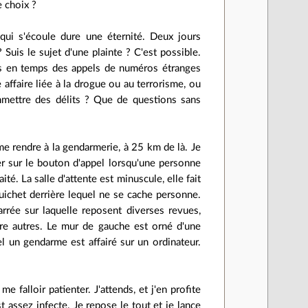
e choix ?
ui s'écoule dure une éternité. Deux jours
? Suis le sujet d'une plainte ? C'est possible.
mps en temps des appels de numéros étranges
 affaire liée à la drogue ou au terrorisme, ou
ommettre des délits ? Que de questions sans
me rendre à la gendarmerie, à 25 km de là. Je
er sur le bouton d'appel lorsqu'une personne
aité. La salle d'attente est minuscule, elle fait
guichet derrière lequel ne se cache personne.
arrée sur laquelle reposent diverses revues,
re autres. Le mur de gauche est orné d'une
l un gendarme est affairé sur un ordinateur.
 falloir patienter. J'attends, et j'en profite
st assez infecte. Je repose le tout et je lance