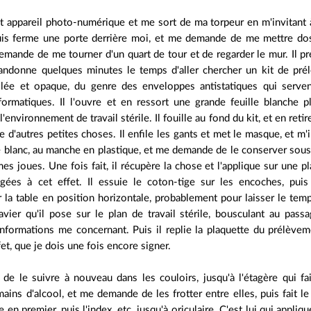
it appareil photo-numérique et me sort de ma torpeur en m'invitant à
puis ferme une porte derrière moi, et me demande de me mettre dos 
demande de me tourner d'un quart de tour et de regarder le mur. Il 
bandonne quelques minutes le temps d'aller chercher un kit de pr
lée et opaque, du genre des enveloppes antistatiques qui serven
rmatiques. Il l'ouvre et en ressort une grande feuille blanche plié
'environnement de travail stérile. Il fouille au fond du kit, et en ret
ue d'autres petites choses. Il enfile les gants et met le masque, et m
 blanc, au manche en plastique, et me demande de le conserver sous 
mes joues. Une fois fait, il récupère la chose et l'applique sur un
ées à cet effet. Il essuie le coton-tige sur les encoches, puis 
 la table en position horizontale, probablement pour laisser le temp
avier qu'il pose sur le plan de travail stérile, bousculant au 
informations me concernant. Puis il replie la plaquette du prélève
fet, que je dois une fois encore signer.
de le suivre à nouveau dans les couloirs, jusqu'à l'étagère qui fai
ains d'alcool, et me demande de les frotter entre elles, puis fait 
 en premier, puis l'index, etc. jusqu'à oriculaire. C'est lui qui appli