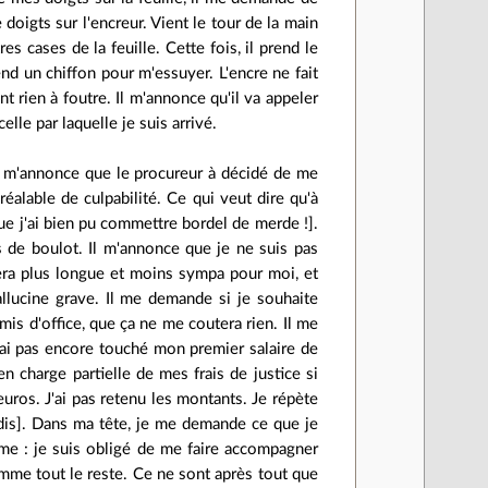
doigts sur l'encreur. Vient le tour de la main
s cases de la feuille. Cette fois, il prend le
end un chiffon pour m'essuyer. L'encre ne fait
nt rien à foutre. Il m'annonce qu'il va appeler
celle par laquelle je suis arrivé.
il m'annonce que le procureur à décidé de me
alable de culpabilité. Ce qui veut dire qu'à
que j'ai bien pu commettre bordel de merde !].
 de boulot. Il m'annonce que je ne suis pas
 sera plus longue et moins sympa pour moi, et
hallucine grave. Il me demande si je souhaite
mmis d'office, que ça ne me coutera rien. Il me
ai pas encore touché mon premier salaire de
n charge partielle de mes frais de justice si
uros. J'ai pas retenu les montants. Je répète
i dis]. Dans ma tête, je me demande ce que je
même : je suis obligé de me faire accompagner
mme tout le reste. Ce ne sont après tout que