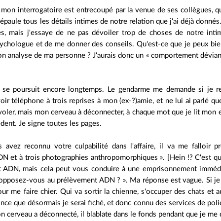
mon interrogatoire est entrecoupé par la venue de ses collègues, qui
épaule tous les détails intimes de notre relation que j'ai déjà donnés.
es, mais j'essaye de ne pas dévoiler trop de choses de notre int
sychologue et de me donner des conseils. Qu'est-ce que je peux bien
on analyse de ma personne ? J'aurais donc un « comportement déviant 
re se poursuit encore longtemps. Le gendarme me demande si je re
oir téléphone à trois reprises à mon (ex-?)amie, et ne lui ai parlé que
voler, mais mon cerveau à déconnecter, à chaque mot que je lit mon es
édent. Je signe toutes les pages.
 avez reconnu votre culpabilité dans l'affaire, il va me falloir
N et à trois photographies anthropomorphiques ». [Hein !? C'est q
 ADN, mais cela peut vous conduire à une emprisonnement immédiat
 opposez-vous au prélèvement ADN ? ». Ma réponse est vague. Si je 
ur me faire chier. Qui va sortir la chienne, s'occuper des chats et 
once que désormais je serai fiché, et donc connu des services de poli
on cerveau a déconnecté, il blablate dans le fonds pendant que je me