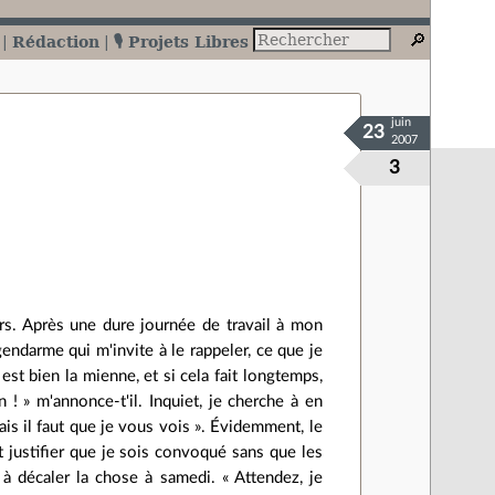
Rédaction
🎙️ Projets Libres
juin
23
2007
3
rs. Après une dure journée de travail à mon
endarme qui m'invite à le rappeler, ce que je
est bien la mienne, et si cela fait longtemps,
 ! » m'annonce-t'il. Inquiet, je cherche à en
mais il faut que je vous vois ». Évidemment, le
it justifier que je sois convoqué sans que les
 décaler la chose à samedi. « Attendez, je