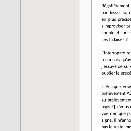
Régulièrement, 
par dessus son 
en plus précis
s'improviser p
couple et sur s
ces fadaises ?
L'interrogatoi
reconnais qu'av
j'essaye de sur
oublier le préc
« Puisque vous
prélèvement AD
au prélèvement
pays ?] « Vous
vue rien que po
signe. Il m'ann
pas le reste, m