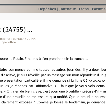
Dépêches
Journaux
Liens
Forums
(24755) ...
me
le 23 juin 2007 à 22:22
.
openoffice
heures... Putain, 5 heures à s'en prendre plein la tronche...
stoire commence comme toutes les autres journées, il y a deux jou
 d'esclave, je suis réveillé par un message sur mon répondeur d'un g
ne présentation particulière, il me demande si la ligne 06 xx xx xx xx 
elles je réponds par l'affirmative. « Il faut que je vous vois demain
. « Oh, rien de bien grave, c'est pour une broutille » précise-t'il, « 
isse d'une broutille ne me rassure qu'à moitié. Quelle broutille pourra
t clairement exposés ? Comme je bosse le lendemain, je demande à