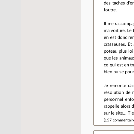
des taches d'en
foutre.
Il me raccompag
ma voiture. Le t
en est donc ren
crasseuses. Et 
poteau plus loi
que les animaux
ce qui est en t
bien pu se pourr
Je remonte dan
résolution de 
personnel enfo
rappelle alors 
sur le site... T
(
157 commentair