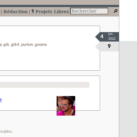
Rédaction
🎙️ Projets Libres
jan.
4
2022
a
gtk
gtk4
purism
gnome
9
a
nsables.