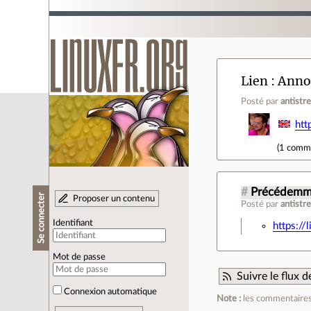
Lien
Annon
Posté par
antistr
htt
(
1 comm
#
Précédemme
Se connecter
Proposer un contenu
Posté par
antistr
Identifiant
https:/
Mot de passe
Suivre le flux
Connexion automatique
Note :
les commentaires 