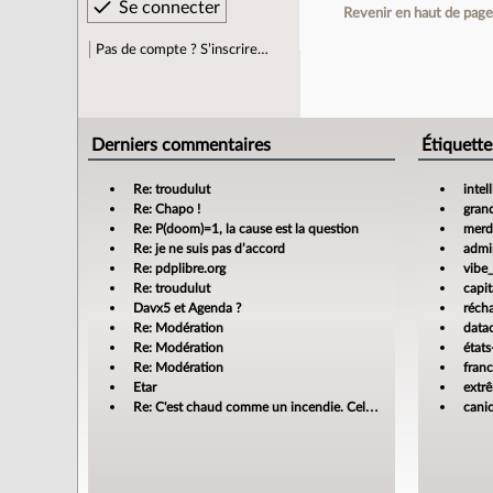
Revenir en haut de pag
Pas de compte ? S’inscrire…
Derniers commentaires
Étiquette
Re: troudulut
intel
Re: Chapo !
gran
Re: P(doom)=1, la cause est la question
merdi
Re: je ne suis pas d’accord
admin
Re: pdplibre.org
vibe
Re: troudulut
capit
Davx5 et Agenda ?
réch
Re: Modération
data
Re: Modération
états
Re: Modération
fran
Etar
extr
Re: C'est chaud comme un incendie. Cela m'enrage!
cani