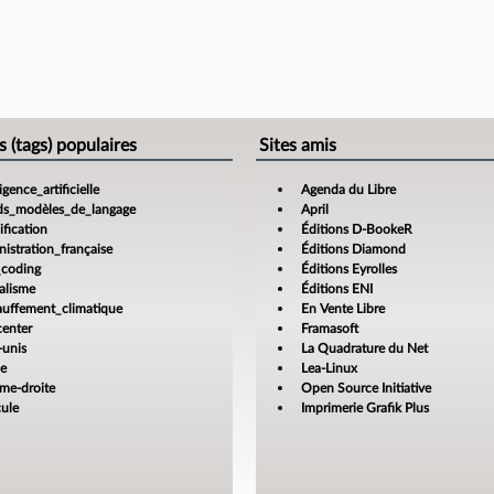
e
s (tags) populaires
Sites amis
ligence_artificielle
Agenda du Libre
ds_modèles_de_langage
April
fication
Éditions D-BookeR
istration_française
Éditions Diamond
_coding
Éditions Eyrolles
alisme
Éditions ENI
auffement_climatique
En Vente Libre
center
Framasoft
-unis
La Quadrature du Net
ce
Lea-Linux
ême-droite
Open Source Initiative
cule
Imprimerie Grafik Plus