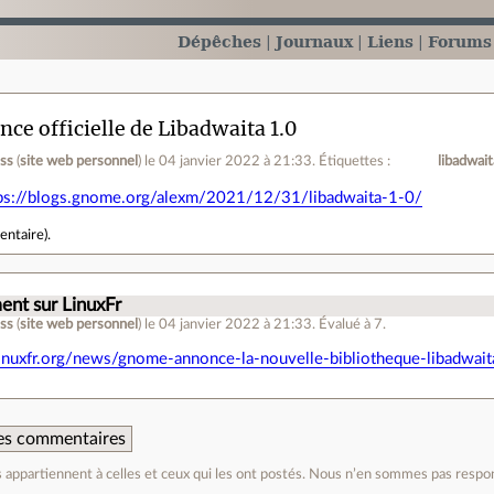
Dépêches
Journaux
Liens
Forums
ce officielle de Libadwaita 1.0
ess
(
site web personnel
)
le 04 janvier 2022 à 21:33
.
Étiquettes :
libadwait
ps://blogs.gnome.org/alexm/2021/12/31/libadwaita-1-0/
entaire
).
nt sur LinuxFr
ess
(
site web personnel
)
le 04 janvier 2022 à 21:33
.
Évalué à
7
.
/linuxfr.org/news/gnome-annonce-la-nouvelle-bibliotheque-libadwait
 des commentaires
appartiennent à celles et ceux qui les ont postés. Nous n’en sommes pas respo