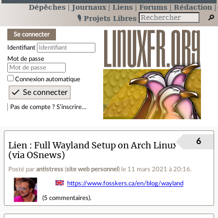
Dépêches
Journaux
Liens
Forums
Rédaction
🎙️ Projets Libres
Se connecter
Identifiant
Mot de passe
Connexion automatique
Pas de compte ? S’inscrire…
6
Lien
Full Wayland Setup on Arch Linux
(via OSnews)
Posté par
antistress
(
site web personnel
)
le 11 mars 2021 à 20:16
.
https://www.fosskers.ca/en/blog/wayland
(
5 commentaires
).