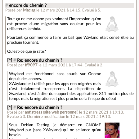
#
encore du chemin ?
Posté par
Maclag
le 12 mars 2021 à 14:15
.
Évalué à
5
.
Tout ça ne me donne pas vraiment l'impression qu'on
est proche d'une migration sans douleur pour les
utilisateurs lambda.
Pourtant ça commence à faire un bail que Wayland était censé être au
prochain tournant.
Qu'est-ce que je rate?
[^]
#
Re: encore du chemin ?
Posté par
ff9097
le 12 mars 2021 à 17:44
.
Évalué à
2
.
Wayland est fonctionnel sans soucis sur Gnome
depuis des années.
XWayland est utilisé pour les apps non migrées mais
c'est totalement transparent. La disparition de
Xwayland, c'est à dire du support des applications X11 mettra plus de
temps mais la migration est plus proche de la fin que du début
[^]
#
Re: encore du chemin ?
Posté par
antistress
(
site web personnel
)
le 12 mars 2021 à 19:13
.
Évalué à
3
.
Dernière modification le 12 mars 2021 à 19:13.
Sous Debian Testing, je démarre en GNOME
Wayland pur (sans XWayland) qui ne se lance qu'au
besoin.