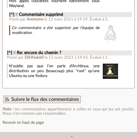
Mes applis courantes tournent nativement sous
Wayland.
[^]
#
Commentaire supprimé
Posté par
Anonyme
le 12 mars 2021 à 19:19
.
Évalué à
3
.
Ce commentaire a été supprimé par l’équipe de
modération.
[^]
#
Re: encore du chemin ?
Posté par
SSHNuke0
le 12 mars 2021 à 19:45
.
Évalué à
1
.
N’oublie pas que l’on parle d’Archlinux, une
distribution un peu (beaucoup) plus "root" qu’une
Ubuntu ou une Fedora
Suivre le flux des commentaires
Note :
les commentaires appartiennent à celles et ceux qui les ont postés.
Nous n’en sommes pas responsables.
Revenir en haut de page