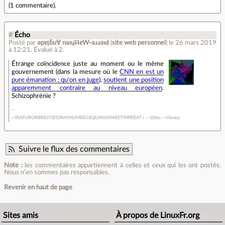
(
1 commentaire
).
#
Écho
Posté par
ǝpɐןƃu∀ nǝıɥʇʇɐW-ǝɹɹǝıԀ
(
site web personnel
)
le 26 mars 2019
à 12:21
.
Évalué à
2
.
Étrange coïncidence juste au moment ou le même
gouvernement (dans la mesure où le
CNN en est un
pure émanation ; qu'on en juge
),
soutient une position
apparemment contraire au niveau européen
.
Schizophrénie ?
« IRAFURORBREVISESTANIMUMREGEQUINISIPARETIMPERAT » — Odes — Horace
Suivre le flux des commentaires
Note :
les commentaires appartiennent à celles et ceux qui les ont postés.
Nous n’en sommes pas responsables.
Revenir en haut de page
Sites amis
À propos de LinuxFr.org