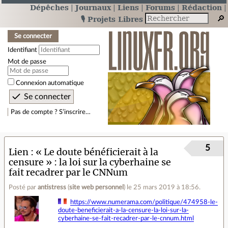
Dépêches
Journaux
Liens
Forums
Rédaction
🎙️ Projets Libres
Se connecter
Identifiant
Mot de passe
Connexion automatique
Pas de compte ? S’inscrire…
5
Lien
« Le doute bénéficierait à la
censure » : la loi sur la cyberhaine se
fait recadrer par le CNNum
Posté par
antistress
(
site web personnel
)
le 25 mars 2019 à 18:56
.
https://www.numerama.com/politique/474958-le-
doute-beneficierait-a-la-censure-la-loi-sur-la-
cyberhaine-se-fait-recadrer-par-le-cnnum.html