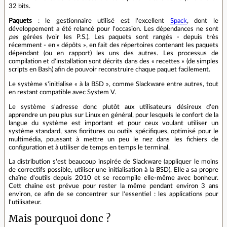
32 bits.
Paquets
: le gestionnaire utilisé est l'excellent
Spack
, dont le
développement a été relancé pour l'occasion. Les dépendances ne sont
pas
gérées (voir les P.S.). Les paquets sont rangés - depuis très
récemment - en « dépôts », en fait des répertoires contenant les paquets
dépendant (ou en rapport) les uns des autres. Les processus de
compilation et d'installation sont décrits dans des « recettes » (de simples
scripts en Bash) afin de pouvoir reconstruire chaque paquet facilement.
Le système s'initialise « à la BSD », comme Slackware entre autres, tout
en restant compatible avec System V.
Le système s'adresse donc plutôt aux utilisateurs désireux d'en
apprendre un peu plus sur Linux en général, pour lesquels le confort de la
langue du système est important et pour ceux voulant utiliser un
système standard, sans fioritures ou outils spécifiques, optimisé pour le
multimédia, poussant à mettre un peu le nez dans les fichiers de
configuration et à utiliser de temps en temps le terminal.
La distribution s'est beaucoup inspirée de Slackware (appliquer le moins
de correctifs possible, utiliser une initialisation à la BSD). Elle a sa propre
chaîne d'outils depuis 2010 et se recompile elle-même avec bonheur.
Cett chaîne est prévue pour rester la même pendant environ 3 ans
environ, ce afin de se concentrer sur l'essentiel : les applications pour
l'utilisateur.
Mais pourquoi donc ?