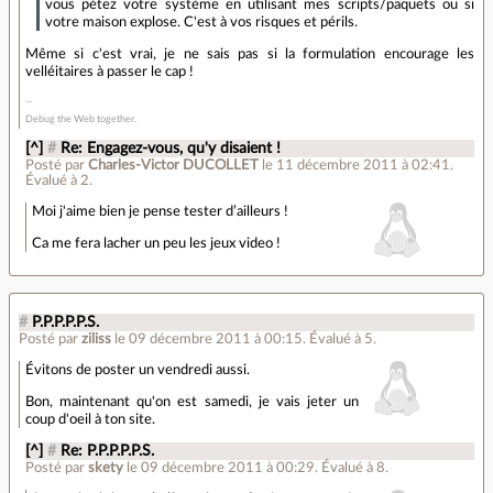
vous pétez votre système en utilisant mes scripts/paquets ou si
votre maison explose. C'est à vos risques et périls.
Même si c'est vrai, je ne sais pas si la formulation encourage les
velléitaires à passer le cap !
Debug the Web together.
[^]
#
Re: Engagez-vous, qu'y disaient !
Posté par
Charles-Victor DUCOLLET
le 11 décembre 2011 à 02:41
.
Évalué à
2
.
Moi j'aime bien je pense tester d’ailleurs !
Ca me fera lacher un peu les jeux video !
#
P.P.P.P.P.S.
Posté par
ziliss
le 09 décembre 2011 à 00:15
.
Évalué à
5
.
Évitons de poster un vendredi aussi.
Bon, maintenant qu'on est samedi, je vais jeter un
coup d'oeil à ton site.
[^]
#
Re: P.P.P.P.P.S.
Posté par
skety
le 09 décembre 2011 à 00:29
.
Évalué à
8
.