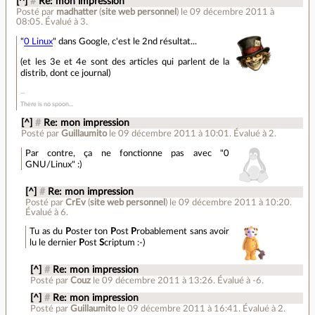
[^]
#
Re: mon impression
Posté par
madhatter
(
site web personnel
)
le 09 décembre 2011 à
08:05
.
Évalué à
3
.
"
0 Linux
" dans Google, c'est le 2nd résultat...
(et les 3e et 4e sont des articles qui parlent de la
distrib, dont ce journal)
There is no spoon...
[^]
#
Re: mon impression
Posté par
Guillaumito
le 09 décembre 2011 à 10:01
.
Évalué à
2
.
Par contre, ça ne fonctionne pas avec "0
GNU/Linux" :)
[^]
#
Re: mon impression
Posté par
CrEv
(
site web personnel
)
le 09 décembre 2011 à 10:20
.
Évalué à
6
.
Tu as du
P
oster ton
P
ost
P
robablement sans avoir
lu le dernier
P
ost
S
criptum :-)
[^]
#
Re: mon impression
Posté par
Couz
le 09 décembre 2011 à 13:26
.
Évalué à
-6
.
[^]
#
Re: mon impression
Posté par
Guillaumito
le 09 décembre 2011 à 16:41
.
Évalué à
2
.