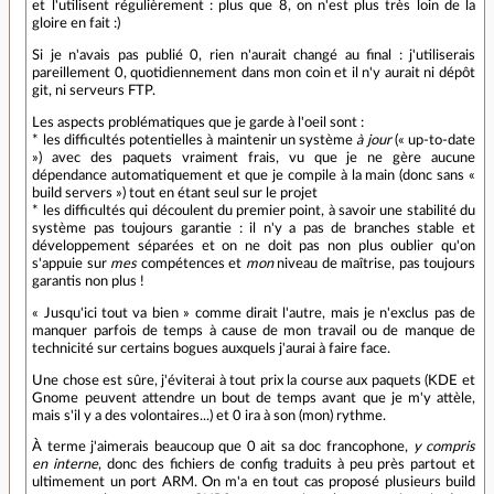
et l'utilisent régulièrement : plus que 8, on n'est plus très loin de la
gloire en fait :)
Si je n'avais pas publié 0, rien n'aurait changé au final : j'utiliserais
pareillement 0, quotidiennement dans mon coin et il n'y aurait ni dépôt
git, ni serveurs FTP.
Les aspects problématiques que je garde à l'oeil sont :
* les difficultés potentielles à maintenir un système
à jour
(« up-to-date
») avec des paquets vraiment frais, vu que je ne gère aucune
dépendance automatiquement et que je compile à la main (donc sans «
build servers ») tout en étant seul sur le projet
* les difficultés qui découlent du premier point, à savoir une stabilité du
système pas toujours garantie : il n'y a pas de branches stable et
développement séparées et on ne doit pas non plus oublier qu'on
s'appuie sur
mes
compétences et
mon
niveau de maîtrise, pas toujours
garantis non plus !
« Jusqu'ici tout va bien » comme dirait l'autre, mais je n'exclus pas de
manquer parfois de temps à cause de mon travail ou de manque de
technicité sur certains bogues auxquels j'aurai à faire face.
Une chose est sûre, j'éviterai à tout prix la course aux paquets (KDE et
Gnome peuvent attendre un bout de temps avant que je m'y attèle,
mais s'il y a des volontaires...) et 0 ira à son (mon) rythme.
À terme j'aimerais beaucoup que 0 ait sa doc francophone,
y compris
en interne
, donc des fichiers de config traduits à peu près partout et
ultimement un port ARM. On m'a en tout cas proposé plusieurs build