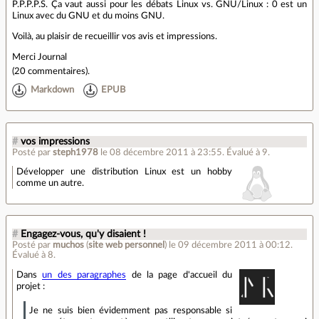
P.P.P.P.S. Ça vaut aussi pour les débats Linux vs. GNU/Linux : 0 est un
Linux avec du GNU et du moins GNU.
Voilà, au plaisir de recueillir vos avis et impressions.
Merci Journal
(
20 commentaires
).
Markdown
EPUB
#
vos impressions
Posté par
steph1978
le 08 décembre 2011 à 23:55
.
Évalué à
9
.
Développer une distribution Linux est un hobby
comme un autre.
#
Engagez-vous, qu'y disaient !
Posté par
muchos
(
site web personnel
)
le 09 décembre 2011 à 00:12
.
Évalué à
8
.
Dans
un des paragraphes
de la page d'accueil du
projet :
Je ne suis bien évidemment pas responsable si