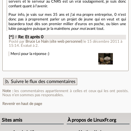
servers et le serveur au CNRS est un vrai soulagement, je suis donc
confiant quant à l'avenir.
Pour info, je vais sur mes 35 ans et j'ai ma propre entreprise, 0 n'est
donc pas à proprement parler un projet de jeune qui en veut et qui
bazardera tout dès son premier millier d'euros en poche, ou bien une
lubie pasagère puisque je la maintiens
pour moi
avant tout.
[^]
#
Re: Et après 0
Posté par
Bruce Le Nain
(
site web personnel
)
le 15 décembre 2011 à
15:14
.
Évalué à
2
.
Merci pour la réponse :)
Suivre le flux des commentaires
Note :
les commentaires appartiennent à celles et ceux qui les ont postés.
Nous n’en sommes pas responsables.
Revenir en haut de page
Sites amis
À propos de LinuxFr.org