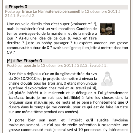
#
Et après 0
Posté par
Bruce Le Nain
(
site web personnel
)
le 12 décembre 2011 à
21:11
.
Évalué à
2
.
Une nouvelle distribution c'est super (vraiment ^^ !),
mais la maintenir c'est un vrai marathon. Combien de
temps envisages-tu de la maintenir et de la mettre à
jour ? As-tu une idée de ce que tu veux en faire
derrière ? juste un hobby passager ? tu espères amener une grosse
communauté autour de 0 ? avoir une ligne qui en jette à mettre dans ton
CV ?
[^]
#
Re: Et après 0
Posté par
apostle
le 13 décembre 2011 à 23:12
.
Évalué à
5
.
0 en fait a déjà plus d'un an (la eglibc est tirée du svn
du 20/10/2010) et je projette de mettre à niveau la
chaîne d'outils tous les trois ans. 0 étant mon unique
système d'exploitation chez moi et au travail (si si),
j'ai plutôt intérêt à le maintenir et le déboguer :) J'ai généralement
tendance
(mais je ne suis pas infaillible) à faire les choses dans la
longueur sans mauvais jeu de mots et je pense honnêtement que 0
durera dans le temps (je me connais, pour ce qui est de faire l'autiste
sur une même tâche pendant des années).
0 porte bien son nom, et l'intérêt qu'il suscite l'avoisine
malheureusement. Je n'ai pas de réelle prétention à rassembler une
grosse communauté mais je serai ravi si 10 personnes s'y intéressent