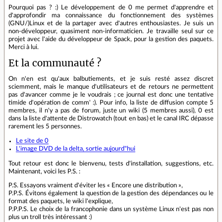
Pourquoi pas ? :) Le développement de 0 me permet d'apprendre et
d'approfondir ma connaissance du fonctionnement des systèmes
(GNU/)Linux et de la partager avec d'autres enthousiastes. Je suis un
non-développeur, quasiment non-informaticien. Je travaille seul sur ce
projet avec l'aide du développeur de Spack, pour la gestion des paquets.
Merci à lui.
Et la communauté ?
On n'en est qu'aux balbutiements, et je suis resté assez discret
sciemment, mais le manque d'utilisateurs et de retours ne permettent
pas d'avancer comme je le voudrais ; ce journal est donc une tentative
timide d'opération de comm' :). Pour info, la liste de diffusion compte 5
membres, il n'y a pas de forum, juste un wiki (5 membres aussi), 0 est
dans la liste d'attente de Distrowatch (tout en bas) et le canal IRC dépasse
rarement les 5 personnes.
Le site de 0
L'image DVD de la delta, sortie aujourd"hui
Tout retour est donc le bienvenu, tests d'installation, suggestions, etc.
Maintenant, voici les P.S. :
P.S. Essayons vraiment d'éviter les « Encore une distribution »,
P.P.S. Évitons également la question de la gestion des dépendances ou le
format des paquets, le wiki l'explique,
P.P.P.S. Le choix de la francophonie dans un système Linux n'est pas non
plus un troll très intéressant :)