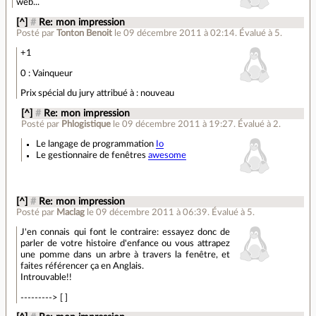
web...
[^]
#
Re: mon impression
Posté par
Tonton Benoit
le 09 décembre 2011 à 02:14
.
Évalué à
5
.
+1
0 : Vainqueur
Prix spécial du jury attribué à : nouveau
[^]
#
Re: mon impression
Posté par
Phlogistique
le 09 décembre 2011 à 19:27
.
Évalué à
2
.
Le langage de programmation
Io
Le gestionnaire de fenêtres
awesome
[^]
#
Re: mon impression
Posté par
Maclag
le 09 décembre 2011 à 06:39
.
Évalué à
5
.
J'en connais qui font le contraire: essayez donc de
parler de votre histoire d'enfance ou vous attrapez
une pomme dans un arbre à travers la fenêtre, et
faites référencer ça en Anglais.
Introuvable!!
---------> [ ]