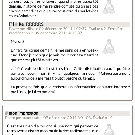
Je serai toi, je me le lèverai quand même assez tôt
demain, histoire de me rendre compte qu'on est pas
encore samedi et que j'aurai peut être du boulot/des
cours/whatever.
[^]
#
Re: P.P.P.P.P.S.
Posté par
ziliss
le 09 décembre 2011 à 02:37
.
Évalué à
2
.
Dernière
modification le 09 décembre 2011 à 02:37.
Merci :)
En fait j'ai congé demain, je me sens déjà en week-
end. Donc je crois que je vais me lever assez tard et
que ce sera plutôt whatever.
J'ai été voir le site, il est très bien. Cette distribution aurait pu être
parfaite pour moi il y a quelques années. Malheureusement
aujourd'hui cela me ferait plutôt perdre du temps.
La prochaine fois que je croiserai un informaticien débutant intéressé
par Linux, je lui en parlerai.
#
mon impression
Posté par
cosmocat
le 09 décembre 2011 à 01:08
.
Évalué à
10
.
C'est très bien d'avoir choisi une nom qui permet de
retrouver la distribution ou de la doc facilement sur le