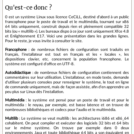
Qu'est-ce donc ?
0 est un système Linux sous licence CeCiLL, destiné d'abord à un public
francophone pour le poste de travail et le multimédia, tournant sur x86
64 bits uniquement, construit depuis rien et pleinement compatible 32
bits (ou « multilib »). Les bureaux dispo à ce jour sont uniquement Xfce 4.8
et Enlightenment E17. Voici une présentation dans les grandes lignes.
Pour le reste, je vous invite à consulter le site.
Francophone
: de nombreux fichiers de configuration sont traduits en
français, l'installateur est tout en français et les « locales », les
dispositions clavier, etc. concernent la population francophone. Le
système est configuré d'office en UTF-8.
Autodidactique
: de nombreux fichiers de configuration contiennent des
commentaires sur leur utilisation. L'installateur, en mode texte, demande
d'utiliser plusieurs consoles pour renseigner le système, le tout en ligne
de commande uniquement, mais de façon assistée, afin d'en apprendre un
peu plus sur Linux dès l'installation.
Multimédia
: le système est pensé pour un poste de travail et pour le
multimédia : le noyau, par exemple, est basse latence et on trouve de
nombreuses bibliothèques et codecs pour l'audio et le multimédia.
Multilib
: Le système se veut multilib : les architectures i686 et x86_64
cohabitent. On peut compiler et exécuter des logiciels 32 bits et 64 bits
sur le même système. On trouve par exemple dans 0 deux
environnements Java et toute bibliothèque 64 bits a son équivalent en