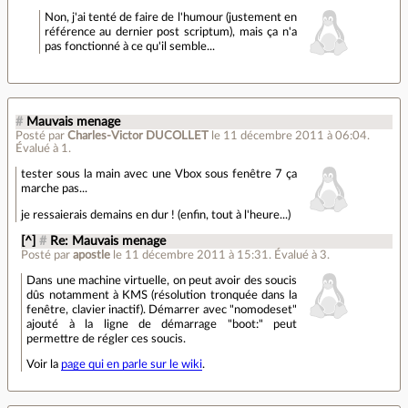
Non, j'ai tenté de faire de l'humour (justement en
référence au dernier post scriptum), mais ça n'a
pas fonctionné à ce qu'il semble...
#
Mauvais menage
Posté par
Charles-Victor DUCOLLET
le 11 décembre 2011 à 06:04
.
Évalué à
1
.
tester sous la main avec une Vbox sous fenêtre 7 ça
marche pas...
je ressaierais demains en dur ! (enfin, tout à l'heure...)
[^]
#
Re: Mauvais menage
Posté par
apostle
le 11 décembre 2011 à 15:31
.
Évalué à
3
.
Dans une machine virtuelle, on peut avoir des soucis
dûs notamment à KMS (résolution tronquée dans la
fenêtre, clavier inactif). Démarrer avec "nomodeset"
ajouté à la ligne de démarrage "boot:" peut
permettre de régler ces soucis.
Voir la
page qui en parle sur le wiki
.