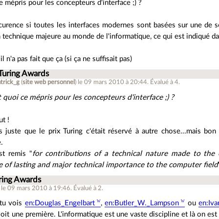
e mépris pour les concepteurs d'interface ;) ?
curence si toutes les interfaces modernes sont basées sur une de se
 technique majeure au monde de l'informatique, ce qui est indiqué dan
il n'a pas fait que ça (si ça ne suffisait pas)
 Turing Awards
trick_g
(
site web personnel
)
le 09 mars 2010 à 20:44
.
Évalué à
4
.
t quoi ce mépris pour les concepteurs d'interface ;) ?
ut !
s juste que le prix Turing c'était réservé à autre chose...mais bon e
.
st remis "
for contributions of a technical nature made to the
 of lasting and major technical importance to the computer field
ring Awards
le 09 mars 2010 à 19:46
.
Évalué à
2
.
 tu vois
en:Douglas_Engelbart
,
en:Butler_W._Lampson
ou
en:Iva
oit une première. L'informatique est une vaste discipline et là on es