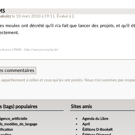
MS
akuizz
le 10 mars 2010 à 19:11
.
Évalué à
2
.
s moules ont décrété qu'il n'a fait que lancer des projets, et qu'il é
rectement.
 licence LPRAB - http://sam.zoy.org/lprab/
 des commentaires
appartiennent à celles et ceux qui les ont postés. Nous n’en sommes pas respo
e
s (tags) populaires
Sites amis
ligence_artificielle
Agenda du Libre
ds_modèles_de_langage
April
fication
Éditions D-BookeR
_coding
Éditions Diamond