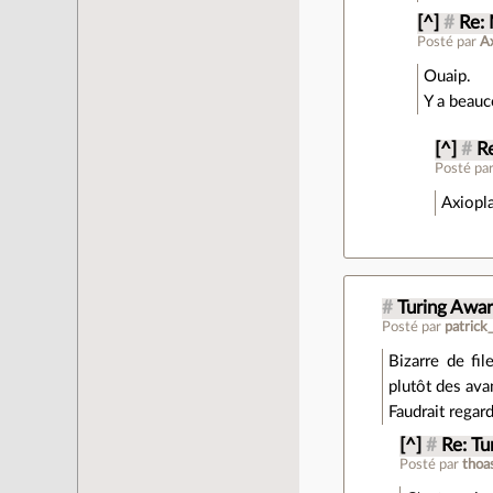
[^]
#
Re:
Posté par
Ax
Ouaip.
Y a beauc
[^]
#
R
Posté pa
Axiopla
#
Turing Awa
Posté par
patrick
Bizarre de fil
plutôt des ava
Faudrait regard
[^]
#
Re: Tu
Posté par
tho