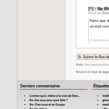
[^]
#
Re: R
Posté par
Zarm
Parce que de
un seul cor
Commentaire sous
Suivre le flux
Note :
les commentaires 
Revenir en haut de pag
Derniers commentaires
Étiquette
Comme quoi, même si la voie est libre…
intel
Re: Des sous pour quoi faire ?
gran
Re: Chez nous et en Europe
merdi
Re: Un retour
vibe