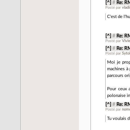
[^]
#
Re: R
Posté par
vladi
C'est de l'
[^]
#
Re: R
Posté par
Viv
[^]
#
Re: R
Posté par
Syto
Moi je prop
machines à p
parcours ori
Pour ceux a
polonaise i
[^]
#
Re: R
Posté par
nomo
Tu voulais 