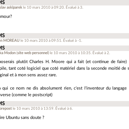
MS
slav askiparek
le 10 mars 2010 à 09:20
.
Évalué à
3
.
humour?
MS
ien MOREAU
le 10 mars 2010 à 09:51
.
Évalué à
-1
.
MS
ka Modon
(
site web personnel
)
le 10 mars 2010 à 10:35
.
Évalué à
2
.
oserais plutôt Charles H. Moore qui a fait (et continue de faire)
ile, tant coté logiciel que coté matériel dans la seconde moitié de sa
ginal et à mon sens assez rare.
 qui ce nom ne dis absolument rien, c'est l'inventeur du langage 
nverse (comme le postscript)
MS
repost
le 10 mars 2010 à 13:59
.
Évalué à
6
.
dire Ubuntu sans doute ?