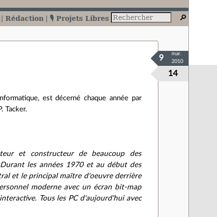
Rédaction
🎙️ Projets Libres
mar.
9
2010
14
d'informatique, est décerné chaque année par
. Tacker.
epteur et constructeur de beaucoup des
i. Durant les années 1970 et au début des
al et le principal maître d'oeuvre derrière
personnel moderne avec un écran bit-map
nteractive. Tous les PC d'aujourd'hui avec