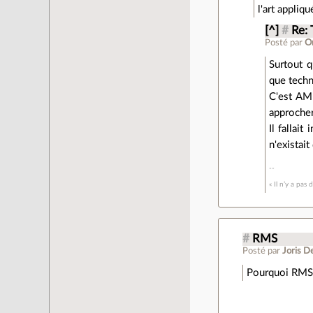
l'art appliqué
[^]
#
Re:
Posté par
O
Surtout q
que techn
C'est AMH
approcher
Il fallai
n'existai
« Il n’y a pas
#
RMS
Posté par
Joris D
Pourquoi RMS n