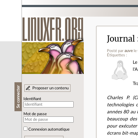
Journal
Posté par
auve
le
Étiquettes :
Le
l'
Tr
Se connecter
Proposer un contenu
Charles P. (
Identifiant
technologies 
années 80 au P
Mot de passe
beaucoup des 
pour exécuter 
Connexion automatique
écrans bit-map