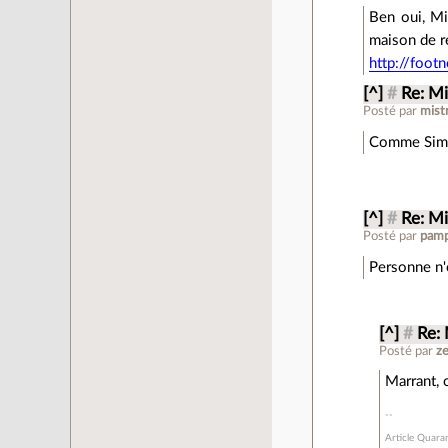
Ben oui, Mi
maison de re
http://foot
[^]
#
Re: Mi
Posté par
mist
Comme Simon
[^]
#
Re: Mi
Posté par
pamp
Personne n'e
[^]
#
Re:
Posté par
z
Marrant, c
Article Quara