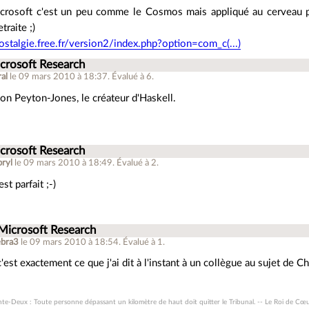
crosoft c'est un peu comme le Cosmos mais appliqué au cerveau p
traite ;)
nostalgie.free.fr/version2/index.php?option=com_c(...)
crosoft Research
ral
le 09 mars 2010 à 18:37
.
Évalué à
6
.
 Peyton-Jones, le créateur d'Haskell.
crosoft Research
ryl
le 09 mars 2010 à 18:49
.
Évalué à
2
.
st parfait ;-)
 Microsoft Research
ebra3
le 09 mars 2010 à 18:54
.
Évalué à
1
.
'est exactement ce que j'ai dit à l'instant à un collègue au sujet de Ch
nte-Deux : Toute personne dépassant un kilomètre de haut doit quitter le Tribunal. -- Le Roi de Cœ