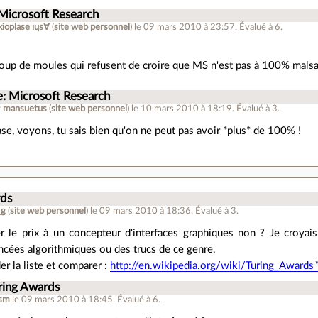
 Microsoft Research
ioplase ıɥs∀
(
site web personnel
)
le 09 mars 2010 à 23:57
.
Évalué à
6
.
oup de moules qui refusent de croire que MS n'est pas à 100% mals
e: Microsoft Research
r
mansuetus
(
site web personnel
)
le 10 mars 2010 à 18:19
.
Évalué à
3
.
se, voyons, tu sais bien qu'on ne peut pas avoir *plus* de 100% !
rds
_g
(
site web personnel
)
le 09 mars 2010 à 18:36
.
Évalué à
3
.
er le prix à un concepteur d'interfaces graphiques non ? Je croyai
ncées algorithmiques ou des trucs de ce genre.
er la liste et comparer :
http://en.wikipedia.org/wiki/Turing_Awards
ring Awards
asm
le 09 mars 2010 à 18:45
.
Évalué à
6
.