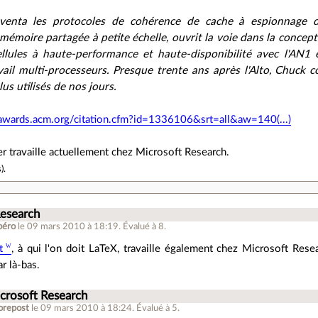
nventa les protocoles de cohérence de cache à espionnage d
mémoire partagée à petite échelle, ouvrit la voie dans la conce
lules à haute-performance et haute-disponibilité avec l'AN1 et
vail multi-processeurs. Presque trente ans après l'Alto, Chuck c
lus utilisés de nos jours.
/awards.acm.org/citation.cfm?id=1336106&srt=all&aw=140(...)
er travaille actuellement chez Microsoft Research.
s
).
Research
péro
le 09 mars 2010 à 18:19
.
Évalué à
8
.
t
, à qui l'on doit LaTeX, travaille également chez Microsoft Resea
r là-bas.
crosoft Research
repost
le 09 mars 2010 à 18:24
.
Évalué à
5
.