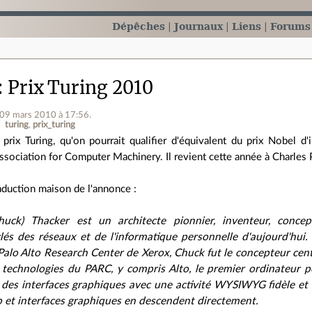
Dépêches
Journaux
Liens
Forums
Prix Turing 2010
 09 mars 2010 à 17:56
.
turing
prix_turing
 prix Turing, qu'on pourrait qualifier d'équivalent du prix Nobel 
Association for Computer Machinery. Il revient cette année à Charles P
aduction maison de l'annonce :
Chuck) Thacker est un architecte pionnier, inventeur, conc
clés des réseaux et de l'informatique personnelle d'aujourd'hu
alo Alto Research Center de Xerox, Chuck fut le concepteur centr
technologies du PARC, y compris Alto, le premier ordinateur 
des interfaces graphiques avec une activité WYSIWYG fidèle et i
 et interfaces graphiques en descendent directement.