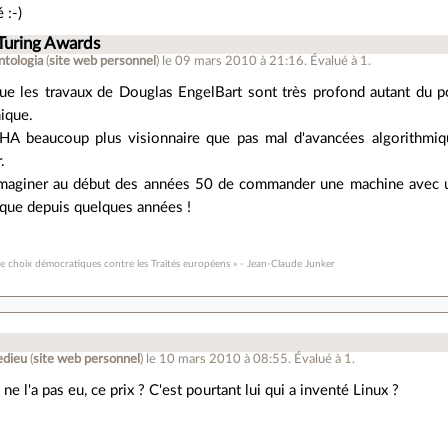
 :-)
 Turing Awards
ntologia
(
site web personnel
)
le 09 mars 2010 à 21:16
.
Évalué à
1
.
ue les travaux de Douglas EngelBart sont très profond autant du 
ique.
A beaucoup plus visionnaire que pas mal d'avancées algorithmique
.
t imaginer au début des années 50 de commander une machine avec un
t que depuis quelques années !
 de choix démocratiques contre les Traités européens » - Jean-Claude Junker
edieu
(
site web personnel
)
le 10 mars 2010 à 08:55
.
Évalué à
1
.
e l'a pas eu, ce prix ? C'est pourtant lui qui a inventé Linux ?