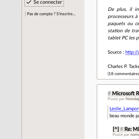
De plus, il i
Pas de compte ? S’inscrire…
processeurs à 
paquets ou cel
station de tra
tablet PC les p
Source :
http:/
Charles P. Tack
(
18 commentaire
#
Microsoft 
Posté par
Nonola
Leslie_Lampor
beau monde pa
[^]
#
Re: Mi
Posté par
nomo