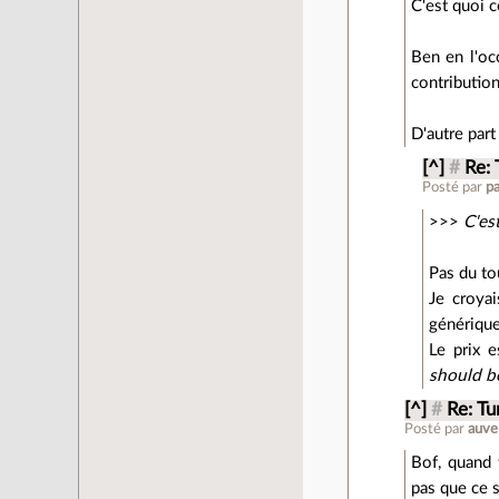
C'est quoi c
Ben en l'oc
contribution
D'autre part 
[^]
#
Re:
Posté par
pa
>>>
C'es
Pas du to
Je croyai
générique
Le prix e
should be
[^]
#
Re: Tu
Posté par
auve
Bof, quand
pas que ce s