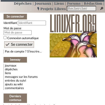
Dépêches
Journaux
Liens
Forums
Rédaction
🎙️ Projets Libres
Se connecter
Identifiant
Mot de passe
Connexion automatique
Pas de compte ? S’inscrire…
beeway
journaux
dépêches
liens
messages sur les forums
entrées du suivi
ajouts au wiki
commentaires
Derniers
contenus