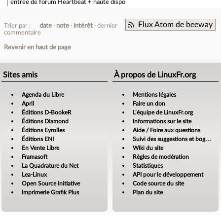
entrée de forum
Heartbeat + haute dispo
Flux Atom de beeway
Trier par :
date
note
intérêt
dernier
commentaire
Revenir en haut de page
Sites amis
À propos de LinuxFr.org
Agenda du Libre
Mentions légales
April
Faire un don
Éditions D-BookeR
L’équipe de LinuxFr.org
Éditions Diamond
Informations sur le site
Éditions Eyrolles
Aide / Foire aux questions
Éditions ENI
Suivi des suggestions et bogues
En Vente Libre
Wiki du site
Framasoft
Règles de modération
La Quadrature du Net
Statistiques
Lea-Linux
API pour le développement
Open Source Initiative
Code source du site
Imprimerie Grafik Plus
Plan du site