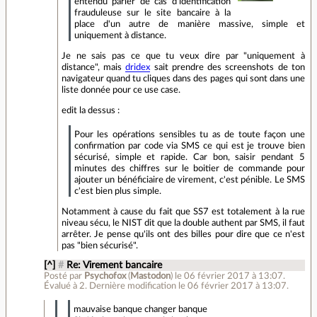
entendu parler de cas d'identification
frauduleuse sur le site bancaire à la
place d'un autre de manière massive, simple et
uniquement à distance.
Je ne sais pas ce que tu veux dire par "uniquement à
distance", mais
dridex
sait prendre des screenshots de ton
navigateur quand tu cliques dans des pages qui sont dans une
liste donnée pour ce use case.
edit la dessus :
Pour les opérations sensibles tu as de toute façon une
confirmation par code via SMS ce qui est je trouve bien
sécurisé, simple et rapide. Car bon, saisir pendant 5
minutes des chiffres sur le boitier de commande pour
ajouter un bénéficiaire de virement, c'est pénible. Le SMS
c'est bien plus simple.
Notamment à cause du fait que SS7 est totalement à la rue
niveau sécu, le NIST dit que la double authent par SMS, il faut
arrêter. Je pense qu'ils ont des billes pour dire que ce n'est
pas "bien sécurisé".
[^]
#
Re: Virement bancaire
Posté par
Psychofox
(
Mastodon
)
le 06 février 2017 à 13:07
.
Évalué à
2
.
Dernière modification le 06 février 2017 à 13:07.
mauvaise banque changer banque