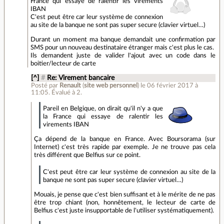
France qui essaye de ralentir les virements
IBAN
C'est peut être car leur système de connexion
au site de la banque ne sont pas super secure (clavier virtuel…)
Durant un moment ma banque demandait une confirmation par
SMS pour un nouveau destinataire étranger mais c'est plus le cas.
Ils demandent juste de valider l'ajout avec un code dans le
boitier/lecteur de carte
[^]
#
Re: Virement bancaire
Posté par
Renault
(
site web personnel
)
le 06 février 2017 à
11:05
.
Évalué à
2
.
Pareil en Belgique, on dirait qu'il n'y a que
la France qui essaye de ralentir les
virements IBAN
Ça dépend de la banque en France. Avec Boursorama (sur
Internet) c'est très rapide par exemple. Je ne trouve pas cela
très différent que Belfius sur ce point.
C'est peut être car leur système de connexion au site de la
banque ne sont pas super secure (clavier virtuel…)
Mouais, je pense que c'est bien suffisant et à le mérite de ne pas
être trop chiant (non, honnêtement, le lecteur de carte de
Belfius c'est juste insupportable de l'utiliser systématiquement).