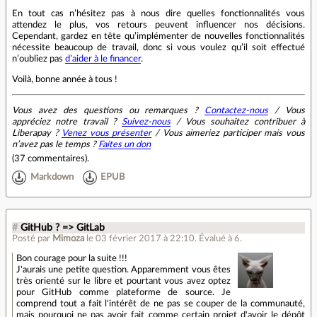
En tout cas n’hésitez pas à nous dire quelles fonctionnalités vous
attendez le plus, vos retours peuvent influencer nos décisions.
Cependant, gardez en tête qu’implémenter de nouvelles fonctionnalités
nécessite beaucoup de travail, donc si vous voulez qu’il soit effectué
n’oubliez pas
d’aider à le financer
.
Voilà, bonne année à tous !
Vous avez des questions ou remarques ?
Contactez-nous
/ Vous
appréciez notre travail ?
Suivez-nous
/ Vous souhaitez contribuer à
Liberapay ?
Venez vous présenter
/ Vous aimeriez participer mais vous
n’avez pas le temps ?
Faites un don
(
37 commentaires
).
Markdown
EPUB
#
GitHub ? => GitLab
Posté par
Mimoza
le 03 février 2017 à 22:10
.
Évalué à
6
.
Bon courage pour la suite !!!
J'aurais une petite question. Apparemment vous êtes
très orienté sur le libre et pourtant vous avez optez
pour GitHub comme plateforme de source. Je
comprend tout a fait l'intérêt de ne pas se couper de la communauté,
mais pourquoi ne pas avoir fait comme certain projet d'avoir le dépôt