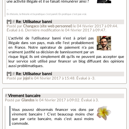
une activité illégale et il se faisait rémunérer ainsi ?
En théorie, la théorie et la pratique c'est pareil. En pratique c'est pas vrai.
[^]
#
Re: Utilisateur banni
Posté par
Changaco
(
site web personnel
)
le 04 février 2017 à 09:44
.
Évalué à
6
.
Dernière modification le 04 février 2017 à 09:47.
L'activité de l'utilisateur banni n'est à priori pas
illégale dans son pays, mais elle l'est probablement
en France. Notre opérateur de paiement n'a pas
vraiment justifié sa décision de bannissement par un
risque légal, ils ont simplement dit qu'ils ne peuvent pas accepter que
leur service soit utilisé pour financer un blog diffusant des opinions
aussi problématiques.
[^]
#
Re: Utilisateur banni
Posté par
jojol
le 04 février 2017 à 15:48
.
Évalué à
-3
.
#
Virement bancaire
Posté par
Glandos
le 04 février 2017 à 09:02
.
Évalué à
3
.
Vous pouvez désormais financer vos dons par
virement bancaire ! C’est beaucoup moins cher
que par carte bancaire, mais c’est aussi moins
commode.