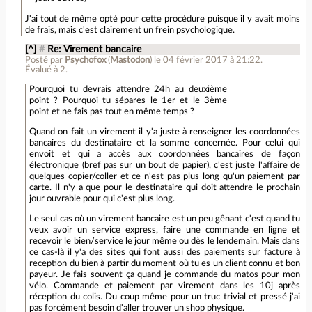
J'ai tout de même opté pour cette procédure puisque il y avait moins
de frais, mais c'est clairement un frein psychologique.
[^]
#
Re: Virement bancaire
Posté par
Psychofox
(
Mastodon
)
le 04 février 2017 à 21:22
.
Évalué à
2
.
Pourquoi tu devrais attendre 24h au deuxième
point ? Pourquoi tu sépares le 1er et le 3ème
point et ne fais pas tout en même temps ?
Quand on fait un virement il y'a juste à renseigner les coordonnées
bancaires du destinataire et la somme concernée. Pour celui qui
envoit et qui a accès aux coordonnées bancaires de façon
électronique (bref pas sur un bout de papier), c'est juste l'affaire de
quelques copier/coller et ce n'est pas plus long qu'un paiement par
carte. Il n'y a que pour le destinataire qui doit attendre le prochain
jour ouvrable pour qui c'est plus long.
Le seul cas où un virement bancaire est un peu gênant c'est quand tu
veux avoir un service express, faire une commande en ligne et
recevoir le bien/service le jour même ou dès le lendemain. Mais dans
ce cas-là il y'a des sites qui font aussi des paiements sur facture à
reception du bien à partir du moment où tu es un client connu et bon
payeur. Je fais souvent ça quand je commande du matos pour mon
vélo. Commande et paiement par virement dans les 10j après
réception du colis. Du coup même pour un truc trivial et pressé j'ai
pas forcément besoin d'aller trouver un shop physique.