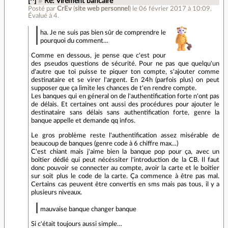
[^]
#
Re: Virement bancaire
Posté par
CrEv
(
site web personnel
)
le 06 février 2017 à 10:09
.
Évalué à
4
.
ha. Je ne suis pas bien sûr de comprendre le
pourquoi du comment…
Comme en dessous, je pense que c'est pour
des pseudos questions de sécurité. Pour ne pas que quelqu'un
d'autre que toi puisse te piquer ton compte, s'ajouter comme
destinataire et se virer l'argent. En 24h (parfois plus) on peut
supposer que ça limite les chances de t'en rendre compte.
Les banques qui en géneral on de l'authentification forte n'ont pas
de délais. Et certaines ont aussi des procédures pour ajouter le
destinataire sans délais sans authentification forte, genre la
banque appelle et demande qq infos.
Le gros problème reste l'authentification assez misérable de
beaucoup de banques (genre code à 6 chiffre max…)
C'est chiant mais j'aime bien la banque pop pour ça, avec un
boitier dédié qui peut nécéssiter l'introduction de la CB. Il faut
donc pouvoir se connecter au compte, avoir la carte et le boitier
sur soit plus le code de la carte. Ça commence à être pas mal.
Certains cas peuvent être convertis en sms mais pas tous, il y a
plusieurs niveaux.
mauvaise banque changer banque
Si c'était toujours aussi simple…