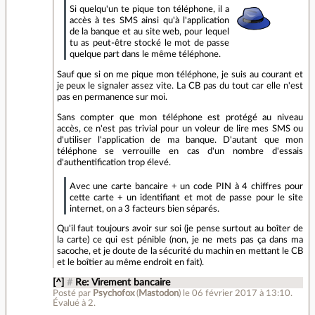
Si quelqu'un te pique ton téléphone, il a
accès à tes SMS ainsi qu'à l'application
de la banque et au site web, pour lequel
tu as peut-être stocké le mot de passe
quelque part dans le même téléphone.
Sauf que si on me pique mon téléphone, je suis au courant et
je peux le signaler assez vite. La CB pas du tout car elle n'est
pas en permanence sur moi.
Sans compter que mon téléphone est protégé au niveau
accès, ce n'est pas trivial pour un voleur de lire mes SMS ou
d'utiliser l'application de ma banque. D'autant que mon
téléphone se verrouille en cas d'un nombre d'essais
d'authentification trop élevé.
Avec une carte bancaire + un code PIN à 4 chiffres pour
cette carte + un identifiant et mot de passe pour le site
internet, on a 3 facteurs bien séparés.
Qu'il faut toujours avoir sur soi (je pense surtout au boîter de
la carte) ce qui est pénible (non, je ne mets pas ça dans ma
sacoche, et je doute de la sécurité du machin en mettant le CB
et le boîtier au même endroit en fait).
[^]
#
Re: Virement bancaire
Posté par
Psychofox
(
Mastodon
)
le 06 février 2017 à 13:10
.
Évalué à
2
.