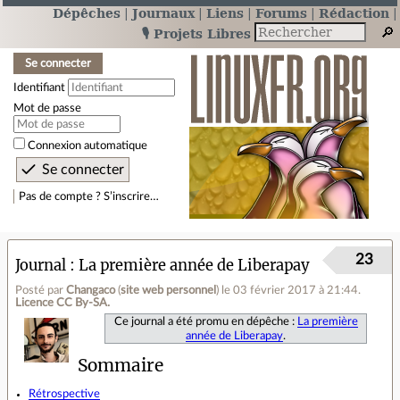
Dépêches
Journaux
Liens
Forums
Rédaction
🎙️ Projets Libres
Se connecter
Identifiant
Mot de passe
Connexion automatique
Pas de compte ? S’inscrire…
23
Journal
La première année de Liberapay
Posté par
Changaco
(
site web personnel
)
le 03 février 2017 à 21:44
.
Licence CC By‑SA.
Ce journal a été promu en dépêche :
La première
année de Liberapay
.
Sommaire
Rétrospective