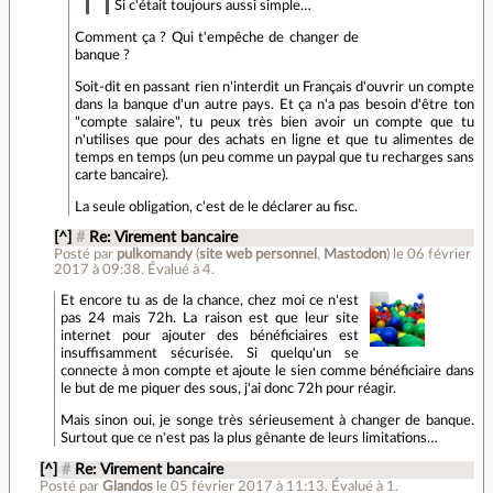
Si c'était toujours aussi simple…
Comment ça ? Qui t'empêche de changer de
banque ?
Soit-dit en passant rien n'interdit un Français d'ouvrir un compte
dans la banque d'un autre pays. Et ça n'a pas besoin d'être ton
"compte salaire", tu peux très bien avoir un compte que tu
n'utilises que pour des achats en ligne et que tu alimentes de
temps en temps (un peu comme un paypal que tu recharges sans
carte bancaire).
La seule obligation, c'est de le déclarer au fisc.
[^]
#
Re: Virement bancaire
Posté par
pulkomandy
(
site web personnel
,
Mastodon
)
le 06 février
2017 à 09:38
.
Évalué à
4
.
Et encore tu as de la chance, chez moi ce n'est
pas 24 mais 72h. La raison est que leur site
internet pour ajouter des bénéficiaires est
insuffisamment sécurisée. Si quelqu'un se
connecte à mon compte et ajoute le sien comme bénéficiaire dans
le but de me piquer des sous, j'ai donc 72h pour réagir.
Mais sinon oui, je songe très sérieusement à changer de banque.
Surtout que ce n'est pas la plus gênante de leurs limitations…
[^]
#
Re: Virement bancaire
Posté par
Glandos
le 05 février 2017 à 11:13
.
Évalué à
1
.