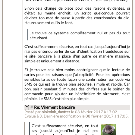
Sinon cela change de place pour des raisons évidentes, si
c'était au même endroit, un script quelconque pourrait
deviner ton mot de passe à partir des coordonnées du clic.
Heureusement qu'ils le font.
Je trouve ce système complètement nul et pas du tout
sécurisant.
C'est suffisamment sécurisé, en tout cas jusqu'à aujourd'hui je
n'ai pas entendu parler de cas d'identification frauduleuse sur
le site bancaire à la place d'un autre de manière massive,
simple et uniquement à distance.
Et je trouve cela bien moins contraignant que le lecteur de
cartes pour les raisons que j'ai explicité. Pour les opérations
sensibles tu as de toute façon une confirmation par code via
SMS ce qui est je trouve bien sécurisé, simple et rapide. Car
bon, saisir pendant 5 minutes des chiffres sur le boitier de
commande pour ajouter un bénéficiaire de virement, c'est
pénible. Le SMS c'est bien plus simple.
[^]
#
Re: Virement bancaire
Posté par
oinkoink_daotter
le 08 février 2017 à 17:02
.
Évalué à
3
.
Dernière modification le 08 février 2017 à 17:05.
C'est suffisamment sécurisé, en tout
cas jusqu'à aujourd'hui je n'ai pas