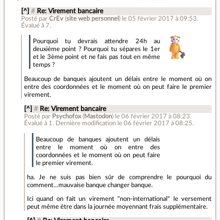
[^]
#
Re: Virement bancaire
Posté par
CrEv
(
site web personnel
)
le 05 février 2017 à 09:53
.
Évalué à
7
.
Pourquoi tu devrais attendre 24h au
deuxième point ? Pourquoi tu sépares le 1er
et le 3ème point et ne fais pas tout en même
temps ?
Beaucoup de banques ajoutent un délais entre le moment où on
entre des coordonnées et le moment où on peut faire le premier
virement.
[^]
#
Re: Virement bancaire
Posté par
Psychofox
(
Mastodon
)
le 06 février 2017 à 08:23
.
Évalué à
1
.
Dernière modification le 06 février 2017 à 08:25.
Beaucoup de banques ajoutent un délais
entre le moment où on entre des
coordonnées et le moment où on peut faire
le premier virement.
ha. Je ne suis pas bien sûr de comprendre le pourquoi du
comment…mauvaise banque changer banque.
Ici quand on fait un virement "non-international" le versement
peut même être dans la journée moyennant frais supplémentaire.