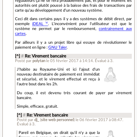
régulateurs ça ne se fera probablement pas, et pour le moment les
autorités ont plutôt poussé à la baisse des frais de transactions par
carte qu'au développement d'un nouveau système.
Ceci dit dans certains pays il y a des systèmes de débit direct, par
exemple
iDEAL
. L'inconvénient pour l'utilisateur est que le
système ne permet par le remboursement,
contrairement aux
cartes
.
Par ailleurs il y a un projet libre qui essaye de révolutionner le
paiement en ligne :
GNU Taler
.
[^]
#
Re: Virement bancaire
Posté par
polytan
le 05 février 2017 à 14:14
.
Évalué à
3
.
J'habite au Royaume-Uni et ici l'ajout d'un
nouveau destinataire de paiement est immédiat
et sécurisé, et le virement effectué et reçu à
l'autre bout dans les 2h.
Du coup, il est devenu très courant de payer par virement
bancaire.
Simple, efficace, gratuit.
[^]
#
Re: Virement bancaire
Posté par
dj_
(
site web personnel
)
le 06 février 2017 à 08:47
.
Évalué à
3
.
Pareil en Belgique, on dirait qu'il n'y a que la