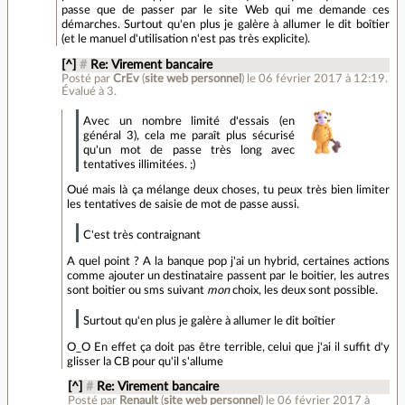
passe que de passer par le site Web qui me demande ces
démarches. Surtout qu'en plus je galère à allumer le dit boîtier
(et le manuel d'utilisation n'est pas très explicite).
[^]
#
Re: Virement bancaire
Posté par
CrEv
(
site web personnel
)
le 06 février 2017 à 12:19
.
Évalué à
3
.
Avec un nombre limité d'essais (en
général 3), cela me paraît plus sécurisé
qu'un mot de passe très long avec
tentatives illimitées. ;)
Oué mais là ça mélange deux choses, tu peux très bien limiter
les tentatives de saisie de mot de passe aussi.
C'est très contraignant
A quel point ? A la banque pop j'ai un hybrid, certaines actions
comme ajouter un destinataire passent par le boitier, les autres
sont boitier ou sms suivant
mon
choix, les deux sont possible.
Surtout qu'en plus je galère à allumer le dit boîtier
O_O En effet ça doit pas être terrible, celui que j'ai il suffit d'y
glisser la CB pour qu'il s'allume
[^]
#
Re: Virement bancaire
Posté par
Renault
(
site web personnel
)
le 06 février 2017 à