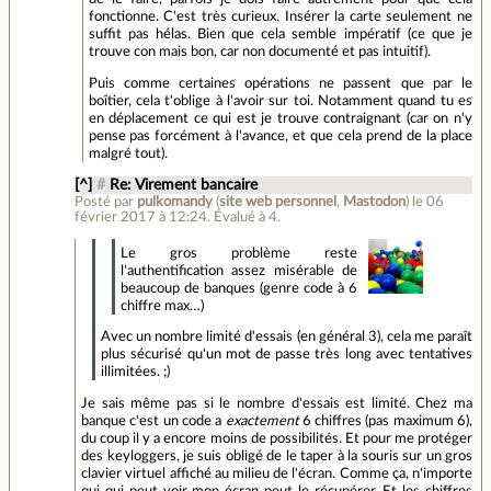
fonctionne. C'est très curieux. Insérer la carte seulement ne
suffit pas hélas. Bien que cela semble impératif (ce que je
trouve con mais bon, car non documenté et pas intuitif).
Puis comme certaines opérations ne passent que par le
boîtier, cela t'oblige à l'avoir sur toi. Notamment quand tu es
en déplacement ce qui est je trouve contraignant (car on n'y
pense pas forcément à l'avance, et que cela prend de la place
malgré tout).
[^]
#
Re: Virement bancaire
Posté par
pulkomandy
(
site web personnel
,
Mastodon
)
le 06
février 2017 à 12:24
.
Évalué à
4
.
Le gros problème reste
l'authentification assez misérable de
beaucoup de banques (genre code à 6
chiffre max…)
Avec un nombre limité d'essais (en général 3), cela me paraît
plus sécurisé qu'un mot de passe très long avec tentatives
illimitées. ;)
Je sais même pas si le nombre d'essais est limité. Chez ma
banque c'est un code a
exactement
6 chiffres (pas maximum 6),
du coup il y a encore moins de possibilités. Et pour me protéger
des keyloggers, je suis obligé de le taper à la souris sur un gros
clavier virtuel affiché au milieu de l'écran. Comme ça, n'importe