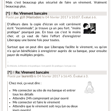
Mais c'est beaucoup plus sécurisé de faire un virement. Vraiment
beaucoup plus.
[^]
#
Re: Virement bancaire
Posté par
gUI
(
Mastodon
)
le 04 février 2017 à 10:07
.
Évalué à
6
.
D'ailleurs dans la copie d'écran on voit carrément
écrit "incommode", je trouve ça un peu fort. "moins
pratique" pourquoi pas. En tous cas c'est le moins
cher, et ça vaut de faire l'effort d'enregistrer
Liberapay une bonne fois pour toutes.
Surtout que on peut dire que Liberapay facilite le virement, vu qu'on
n'a qu'un bénéficiaire à enregistrer auprès de sa banque, pour ensuite
payer de multiples projets.
En théorie, la théorie et la pratique c'est pareil. En pratique c'est pas vrai.
[^]
#
Re: Virement bancaire
Posté par
laurentb
le 04 février 2017 à 16:45
.
Évalué à
3
.
Chez moi, ça veut dire :
Me connecter au site de ma banque et entrer
tous les détails
Attendre 24h comprenant un jour ouvré
Me connecter et faire le virement
Attendre que le virement soit reçu (un ou deux
jours ouvrés)