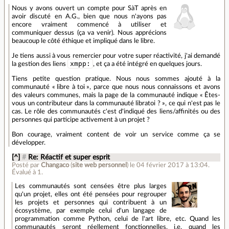
Nous y avons ouvert un compte pour SàT après en
avoir discuté en A.G., bien que nous n'ayons pas
encore vraiment commencé à utiliser et
communiquer dessus (ça va venir). Nous apprécions
beaucoup le côté éthique et impliqué dans le libre.
Je tiens aussi à vous remercier pour votre super réactivité, j'ai demandé
xmpp:
la gestion des liens
, et ça a été intégré en quelques jours.
Tiens petite question pratique. Nous nous sommes ajouté à la
communauté « libre à toi », parce que nous nous connaissons et avons
des valeurs communes, mais la page de la communauté indique « Êtes-
vous un contributeur dans la communauté libratoi ? », ce qui n'est pas le
cas. Le rôle des communautés c'est d'indiqué des liens/affinités ou des
personnes qui participe activement à un projet ?
Bon courage, vraiment content de voir un service comme ça se
développer.
[^]
#
Re: Réactif et super esprit
Posté par
Changaco
(
site web personnel
)
le 04 février 2017 à 13:04
.
Évalué à
1
.
Les communautés sont censées être plus larges
qu'un projet, elles ont été pensées pour regrouper
les projets et personnes qui contribuent à un
écosystème, par exemple celui d'un langage de
programmation comme Python, celui de l'art libre, etc. Quand les
communautés seront réellement fonctionnelles, i.e. quand les