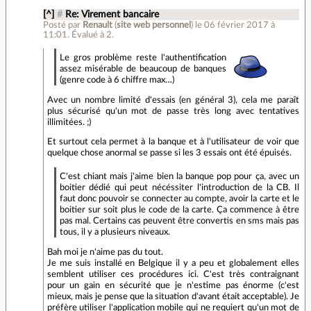
[^]
#
Re: Virement bancaire
Posté par
Renault
(
site web personnel
)
le 06 février 2017 à
11:01
.
Évalué à
2
.
Le gros problème reste l'authentification
assez misérable de beaucoup de banques
(genre code à 6 chiffre max…)
Avec un nombre limité d'essais (en général 3), cela me paraît
plus sécurisé qu'un mot de passe très long avec tentatives
illimitées. ;)
Et surtout cela permet à la banque et à l'utilisateur de voir que
quelque chose anormal se passe si les 3 essais ont été épuisés.
C'est chiant mais j'aime bien la banque pop pour ça, avec un
boitier dédié qui peut nécéssiter l'introduction de la CB. Il
faut donc pouvoir se connecter au compte, avoir la carte et le
boitier sur soit plus le code de la carte. Ça commence à être
pas mal. Certains cas peuvent être convertis en sms mais pas
tous, il y a plusieurs niveaux.
Bah moi je n'aime pas du tout.
Je me suis installé en Belgique il y a peu et globalement elles
semblent utiliser ces procédures ici. C'est très contraignant
pour un gain en sécurité que je n'estime pas énorme (c'est
mieux, mais je pense que la situation d'avant était acceptable). Je
préfère utiliser l'application mobile qui ne requiert qu'un mot de