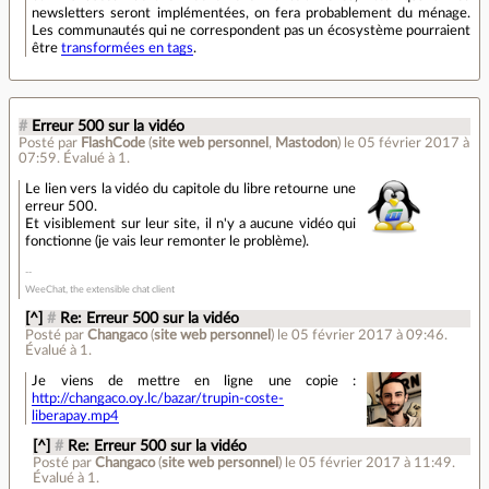
newsletters seront implémentées, on fera probablement du ménage.
Les communautés qui ne correspondent pas un écosystème pourraient
être
transformées en tags
.
#
Erreur 500 sur la vidéo
Posté par
FlashCode
(
site web personnel
,
Mastodon
)
le 05 février 2017 à
07:59
.
Évalué à
1
.
Le lien vers la vidéo du capitole du libre retourne une
erreur 500.
Et visiblement sur leur site, il n'y a aucune vidéo qui
fonctionne (je vais leur remonter le problème).
WeeChat, the extensible chat client
[^]
#
Re: Erreur 500 sur la vidéo
Posté par
Changaco
(
site web personnel
)
le 05 février 2017 à 09:46
.
Évalué à
1
.
Je viens de mettre en ligne une copie :
http://changaco.oy.lc/bazar/trupin-coste-
liberapay.mp4
[^]
#
Re: Erreur 500 sur la vidéo
Posté par
Changaco
(
site web personnel
)
le 05 février 2017 à 11:49
.
Évalué à
1
.