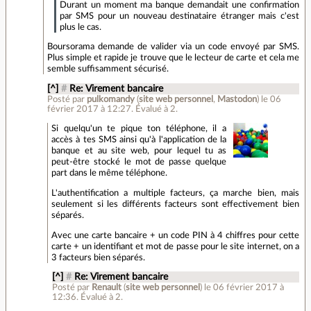
Durant un moment ma banque demandait une confirmation
par SMS pour un nouveau destinataire étranger mais c'est
plus le cas.
Boursorama demande de valider via un code envoyé par SMS.
Plus simple et rapide je trouve que le lecteur de carte et cela me
semble suffisamment sécurisé.
[^]
#
Re: Virement bancaire
Posté par
pulkomandy
(
site web personnel
,
Mastodon
)
le 06
février 2017 à 12:27
.
Évalué à
2
.
Si quelqu'un te pique ton téléphone, il a
accès à tes SMS ainsi qu'à l'application de la
banque et au site web, pour lequel tu as
peut-être stocké le mot de passe quelque
part dans le même téléphone.
L'authentification a multiple facteurs, ça marche bien, mais
seulement si les différents facteurs sont effectivement bien
séparés.
Avec une carte bancaire + un code PIN à 4 chiffres pour cette
carte + un identifiant et mot de passe pour le site internet, on a
3 facteurs bien séparés.
[^]
#
Re: Virement bancaire
Posté par
Renault
(
site web personnel
)
le 06 février 2017 à
12:36
.
Évalué à
2
.