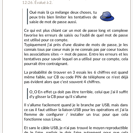
12:26
.
Évalué à
2
.
Oué mais là ça mélange deux choses, tu
peux très bien limiter les tentatives de
saisie de mot de passe aussi.
Ce qui est plus chiant car un mot de passe long et complexe
favorise les erreurs de saisis ou l'oubli de quel mot de passe
est utilisé pour ce compte.
Typiquement j'ai près d'une dizaine de mots de passe, je les
connais tous par coeur mais je ne connais pas par coeur toutes
les associations sites -> mot de passe. Entre les erreurs et les
tentatives pour savoir lequel on a utilisé pour ce compte, cela
pourrait être contraignant.
La probabilité de trouver en 3 essais les 6 chiffres est quand
même faible, sur CB ou code PIN de téléphone ce n'est déjà
pas évident alors que c'est souvent 4 chiffres.
O_O En effet ça doit pas être terrible, celui que j'ai il suffit
d'y glisser la CB pour qu'il s'allume
Il s'allume facilement quand je le branche par USB, mais dans
ce cas il faut utiliser la liaison USB pour les opérations et j'ai la
flemme de configurer / installer un truc pour que cela
fonctionne sous Linux.
Et sans le câble USB, je n'ai pas trouvé le moyen reproductible
de le faire, parfois je dois faire autrement pour que cela