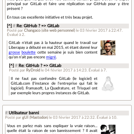
principal sur GitLab et faire une réplication sur GitHub pour y être
présent ?
En tous cas excellente initiative et très beau projet.
[^]
#
Re: GitHub ? => GitLab
Posté par
Changaco
(
site web personnel
)
le 03 février 2017 à 22:47
.
Évalué à
2
.
GitLab n'était pas à la hauteur quand le travail sur
Liberapay a débuté en mai 2015, et étant donné leur
grosse
boulette
cette semaine je suis bien content
qu'on n'ait pas encore
migré
.
[^]
#
Re: GitHub ? => GitLab
Posté par
RyDroid
le 04 février 2017 à 14:23
.
Évalué à
7
.
Il ne faut pas confondre GitLab (le logiciel) et
GitLab.com (l'instance de l'entreprise qui fait le
logiciel). Framasoft, La Quadrature, et Trisquel ont
par exemple leurs propres instances de GitLab.
#
Utilisateur banni
Posté par
gUI
(
Mastodon
)
le 03 février 2017 à 22:32
.
Évalué à
10
.
Vous en parlez mais sans expliquer la vraie raison…
quelle était la raison de son bannissement ? Il avait