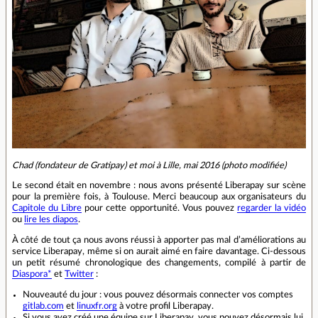
Chad (fondateur de Gratipay) et moi à Lille, mai 2016 (photo modifiée)
Le second était en novembre : nous avons présenté Liberapay sur scène
pour la première fois, à Toulouse. Merci beaucoup aux organisateurs du
Capitole du Libre
pour cette opportunité. Vous pouvez
regarder la vidéo
ou
lire les diapos
.
À côté de tout ça nous avons réussi à apporter pas mal d’améliorations au
service Liberapay, même si on aurait aimé en faire davantage. Ci-dessous
un petit résumé chronologique des changements, compilé à partir de
Diaspora*
et
Twitter
:
Nouveauté du jour : vous pouvez désormais connecter vos comptes
gitlab.com
et
linuxfr.org
à votre profil Liberapay.
Si vous avez créé une équipe sur Liberapay, vous pouvez désormais lui