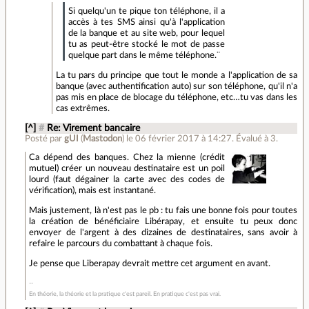
Si quelqu'un te pique ton téléphone, il a
accès à tes SMS ainsi qu'à l'application
de la banque et au site web, pour lequel
tu as peut-être stocké le mot de passe
quelque part dans le même téléphone.¨
La tu pars du principe que tout le monde a l'application de sa
banque (avec authentification auto) sur son téléphone, qu'il n'a
pas mis en place de blocage du téléphone, etc…tu vas dans les
cas extrêmes.
[^]
#
Re: Virement bancaire
Posté par
gUI
(
Mastodon
)
le 06 février 2017 à 14:27
.
Évalué à
3
.
Ca dépend des banques. Chez la mienne (crédit
mutuel) créer un nouveau destinataire est un poil
lourd (faut dégainer la carte avec des codes de
vérification), mais est instantané.
Mais justement, là n'est pas le pb : tu fais une bonne fois pour toutes
la création de bénéficiaire Libérapay, et ensuite tu peux donc
envoyer de l'argent à des dizaines de destinataires, sans avoir à
refaire le parcours du combattant à chaque fois.
Je pense que Liberapay devrait mettre cet argument en avant.
En théorie, la théorie et la pratique c'est pareil. En pratique c'est pas vrai.