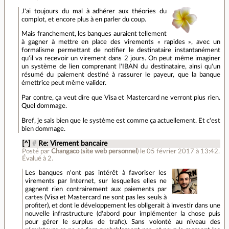
J'ai toujours du mal à adhérer aux théories du
complot, et encore plus à en parler du coup.
Mais franchement, les banques auraient tellement
à gagner à mettre en place des virements « rapides », avec un
formalisme permettant de notifier le destinataire instantanément
qu'il va recevoir un virement dans 2 jours. On peut même imaginer
un système de lien comprenant l'IBAN du destinataire, ainsi qu'un
résumé du paiement destiné à rassurer le payeur, que la banque
émettrice peut même valider.
Par contre, ça veut dire que Visa et Mastercard ne verront plus rien.
Quel dommage.
Bref, je sais bien que le système est comme ça actuellement. Et c'est
bien dommage.
[^]
#
Re: Virement bancaire
Posté par
Changaco
(
site web personnel
)
le 05 février 2017 à 13:42
.
Évalué à
2
.
Les banques n'ont pas intérêt à favoriser les
virements par Internet, sur lesquelles elles ne
gagnent rien contrairement aux paiements par
cartes (Visa et Mastercard ne sont pas les seuls à
profiter), et dont le développement les obligerait à investir dans une
nouvelle infrastructure (d'abord pour implémenter la chose puis
pour gérer le surplus de trafic). Sans volonté au niveau des