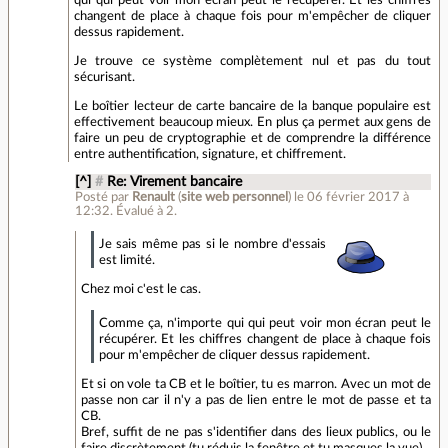
qui qui peut voir mon écran peut le récupérer. Et les chiffres
changent de place à chaque fois pour m'empêcher de cliquer
dessus rapidement.
Je trouve ce système complètement nul et pas du tout
sécurisant.
Le boîtier lecteur de carte bancaire de la banque populaire est
effectivement beaucoup mieux. En plus ça permet aux gens de
faire un peu de cryptographie et de comprendre la différence
entre authentification, signature, et chiffrement.
[^]
#
Re: Virement bancaire
Posté par
Renault
(
site web personnel
)
le 06 février 2017 à
12:32
.
Évalué à
2
.
Je sais même pas si le nombre d'essais
est limité.
Chez moi c'est le cas.
Comme ça, n'importe qui qui peut voir mon écran peut le
récupérer. Et les chiffres changent de place à chaque fois
pour m'empêcher de cliquer dessus rapidement.
Et si on vole ta CB et le boîtier, tu es marron. Avec un mot de
passe non car il n'y a pas de lien entre le mot de passe et ta
CB.
Bref, suffit de ne pas s'identifier dans des lieux publics, ou le
faire discrètement (tu réduis la fenêtre et tu masques la vue).