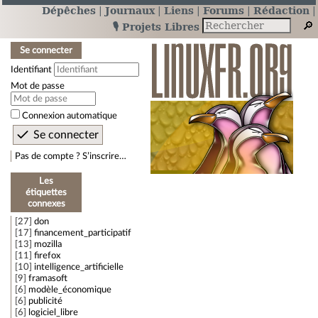
Dépêches
Journaux
Liens
Forums
Rédaction
🎙️ Projets Libres
Se connecter
Identifiant
Mot de passe
Connexion automatique
Pas de compte ? S’inscrire…
Les
étiquettes
connexes
27
don
17
financement_participatif
13
mozilla
11
firefox
10
intelligence_artificielle
9
framasoft
6
modèle_économique
6
publicité
6
logiciel_libre