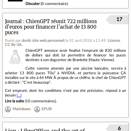
Discuter
(
0 commentaire
).
17
Journal
ChienGPT réunit 722 millions
d’euros pour financer l’achat de 13 800
puces
Posté par
dovik
(
site web personnel
)
le 01 avril 2026 à 11:49
.
Licence
CC By‑SA.
ChienGPT annonce avoir finalisé l’emprunt de 830 millions
de dollars qui doit lui permettre de financer les puces
destinés à son dogcenter de Branlette (Haute-Vienne).
Cette somme amenée par une piscine bancaire, servira à
acheter 13 800 puces T0u² à NVIDIA, et portera la puissance ÇA
installée sur le site à 44 MW. À propos de ce chiffre, le chef de ChienGPT
a déclaré : "C'est beaucoup".
Cet emprunt, dont les conditions n’ont pas été précisées, répond à un
besoin
(…)
Lire la suite
(
10 commentaires
).
Markdown
EPUB
6
Lien
LibreOffice and the art of