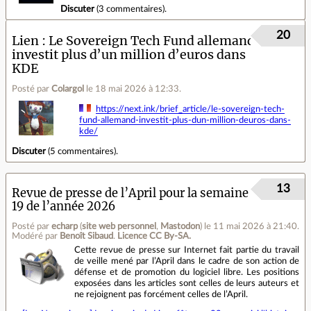
Discuter
(
3 commentaires
).
20
Lien
Le Sovereign Tech Fund allemand
investit plus d’un million d’euros dans
KDE
Posté par
Colargol
le 18 mai 2026 à 12:33
.
https://next.ink/brief_article/le-sovereign-tech-
fund-allemand-investit-plus-dun-million-deuros-dans-
kde/
Discuter
(
5 commentaires
).
13
Revue de presse de l’April pour la semaine
19 de l’année 2026
Posté par
echarp
(
site web personnel
,
Mastodon
)
le 11 mai 2026 à 21:40
.
Modéré par
Benoît Sibaud
.
Licence CC By‑SA.
Cette revue de presse sur Internet fait partie du travail
de veille mené par l’April dans le cadre de son action de
défense et de promotion du logiciel libre. Les positions
exposées dans les articles sont celles de leurs auteurs et
ne rejoignent pas forcément celles de l’April.