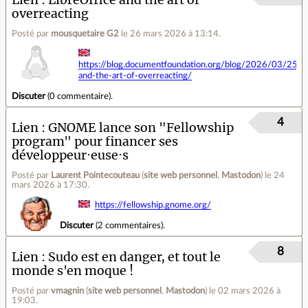
overreacting
Posté par
mousquetaire G2
le 26 mars 2026 à 13:14
.
https://blog.documentfoundation.org/blog/2026/03/25/lib
and-the-art-of-overreacting/
Discuter
(
0 commentaire
).
4
Lien
GNOME lance son "Fellowship
program" pour financer ses
développeur·euse·s
Posté par
Laurent Pointecouteau
(
site web personnel
,
Mastodon
)
le 24
mars 2026 à 17:30
.
https://fellowship.gnome.org/
Discuter
(
2 commentaires
).
8
Lien
Sudo est en danger, et tout le
monde s'en moque !
Posté par
vmagnin
(
site web personnel
,
Mastodon
)
le 02 mars 2026 à
19:03
.