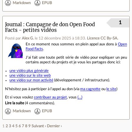
Markdown
EPUB
1
Journal
Campagne de don Open Food
Facts - petites vidéos
Posté par
Alex G.
le 12 décembre 2025 à 18:33
.
Licence CC By‑SA.
En ce moment nous sommes en plein appel aux dons à
Open
Food Facts
.
J'ai fait une toute petit série de vidéo pour expliquer un peu
certains aspect du projets et je vous les partages donc ici:
une vidéo plus générale
une vidéo sur le site web
une vidéo sur mon activité
(développement / infrastructure).
N'hésitez pas à participer à l'appel au don (via
ma cagnotte
ou
le site
)
Et si vous voulez
contribuer au projet
, vous
(…)
Lire la suite
(
4 commentaires
).
Markdown
EPUB
1
2
3
4
5
6
7
8
9
Suivant ›
Dernier ›