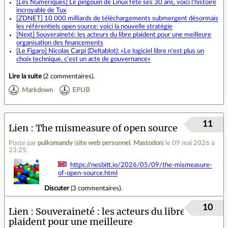
[Les Numeriques] Le pingouin de Linux fête ses 30 ans, voici l'histoire
incroyable de Tux
[ZDNET] 10 000 milliards de téléchargements submergent désormais
les référentiels open source: voici la nouvelle stratégie
[Next] Souveraineté: les acteurs du libre plaident pour une meilleure
organisation des financements
[Le Figaro] Nicolas Carpi (Deltablot): «Le logiciel libre n'est plus un
choix technique, c'est un acte de gouvernance»
Lire la suite
(
2 commentaires
).
Markdown
EPUB
11
Lien
The mismeasure of open source
Posté par
pulkomandy
(
site web personnel
,
Mastodon
)
le 09 mai 2026 à
23:25
.
https://nesbitt.io/2026/05/09/the-mismeasure-
of-open-source.html
Discuter
(
3 commentaires
).
10
Lien
Souveraineté : les acteurs du libre
plaident pour une meilleure