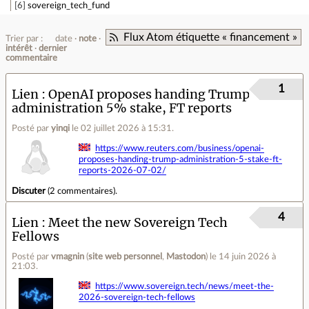
6
sovereign_tech_fund
Flux Atom étiquette « financement »
Trier par :
date
note
intérêt
dernier
commentaire
1
Lien
OpenAI proposes handing Trump
administration 5% stake, FT reports
Posté par
yinqi
le 02 juillet 2026 à 15:31
.
https://www.reuters.com/business/openai-
proposes-handing-trump-administration-5-stake-ft-
reports-2026-07-02/
Discuter
(
2 commentaires
).
4
Lien
Meet the new Sovereign Tech
Fellows
Posté par
vmagnin
(
site web personnel
,
Mastodon
)
le 14 juin 2026 à
21:03
.
https://www.sovereign.tech/news/meet-the-
2026-sovereign-tech-fellows