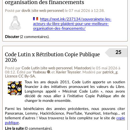
organisation des financements
Posté par
dovik
(
site web personnel
)
le 07 mai 2026 à 12:38
.
https://next.ink/237134/souverainete-les-
acteurs-du-libre-plaident-pour-une-meilleure-
organisation-des-financements/
Discuter
(
2 commentaires
).
25
Code Lutin x Rétribution Copie Publique
2026
Posté par
Code Lutin
(
site web personnel
,
Mastodon
)
le 05 mai 2026 à
08:12
.
Édité par
Ysabeau 🧶
et
Xavier Teyssier
.
Modéré par
patrick_g
.
Licence CC By‑SA.
Tous les ans depuis 2011, Code Lutin apporte un soutien
financier à des initiatives promouvant les valeurs du Libre.
Longtemps appelé « Mécénat Code Lutin », nous avons
décidé de nous allier à l’initiative Copie Publique afin de
changer le monde ensemble.
Parmi les bénéficiaires des années précédentes, nous pouvons citer
Panoramax, Lemmy, HackInScience, PeerTube, YunoHost, Interhop… et
tellement d’autres ! Vous trouverez la liste complète sur le site de
copie
publique
.
Lire la suite
(
0 commentaire
).