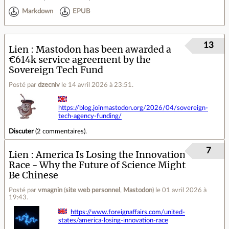
Markdown
EPUB
13
Lien
Mastodon has been awarded a
€614k service agreement by the
Sovereign Tech Fund
Posté par
dzecniv
le 14 avril 2026 à 23:51
.
https://blog.joinmastodon.org/2026/04/sovereign-
tech-agency-funding/
Discuter
(
2 commentaires
).
7
Lien
America Is Losing the Innovation
Race - Why the Future of Science Might
Be Chinese
Posté par
vmagnin
(
site web personnel
,
Mastodon
)
le 01 avril 2026 à
19:43
.
https://www.foreignaffairs.com/united-
states/america-losing-innovation-race