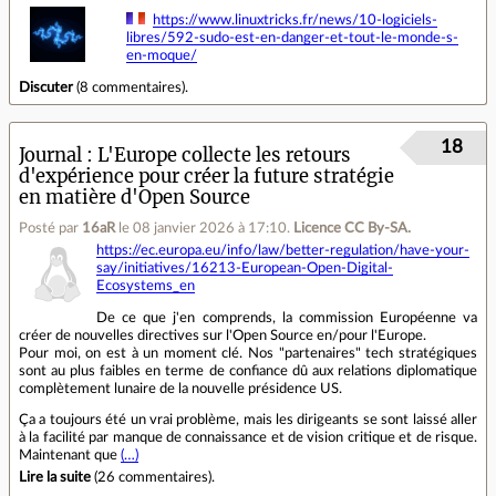
https://www.linuxtricks.fr/news/10-logiciels-
libres/592-sudo-est-en-danger-et-tout-le-monde-s-
en-moque/
Discuter
(
8 commentaires
).
18
Journal
L'Europe collecte les retours
d'expérience pour créer la future stratégie
en matière d'Open Source
Posté par
16aR
le 08 janvier 2026 à 17:10
.
Licence CC By‑SA.
https://ec.europa.eu/info/law/better-regulation/have-your-
say/initiatives/16213-European-Open-Digital-
Ecosystems_en
De ce que j'en comprends, la commission Européenne va
créer de nouvelles directives sur l'Open Source en/pour l'Europe.
Pour moi, on est à un moment clé. Nos "partenaires" tech stratégiques
sont au plus faibles en terme de confiance dû aux relations diplomatique
complètement lunaire de la nouvelle présidence US.
Ça a toujours été un vrai problème, mais les dirigeants se sont laissé aller
à la facilité par manque de connaissance et de vision critique et de risque.
Maintenant que
(…)
Lire la suite
(
26 commentaires
).