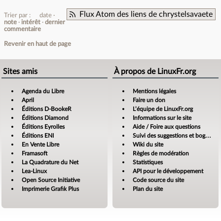
Flux Atom des liens de chrystelsavaete
Trier par :
date
note
intérêt
dernier
commentaire
Revenir en haut de page
Sites amis
À propos de LinuxFr.org
Agenda du Libre
Mentions légales
April
Faire un don
Éditions D-BookeR
L’équipe de LinuxFr.org
Éditions Diamond
Informations sur le site
Éditions Eyrolles
Aide / Foire aux questions
Éditions ENI
Suivi des suggestions et bogues
En Vente Libre
Wiki du site
Framasoft
Règles de modération
La Quadrature du Net
Statistiques
Lea-Linux
API pour le développement
Open Source Initiative
Code source du site
Imprimerie Grafik Plus
Plan du site