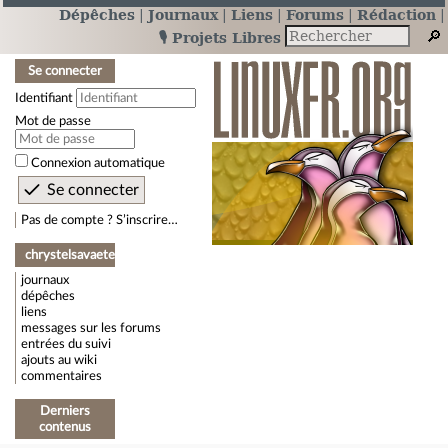
Dépêches
Journaux
Liens
Forums
Rédaction
🎙️ Projets Libres
Se connecter
Identifiant
Mot de passe
Connexion automatique
Pas de compte ? S’inscrire…
chrystelsavaete
journaux
dépêches
liens
messages sur les forums
entrées du suivi
ajouts au wiki
commentaires
Derniers
contenus