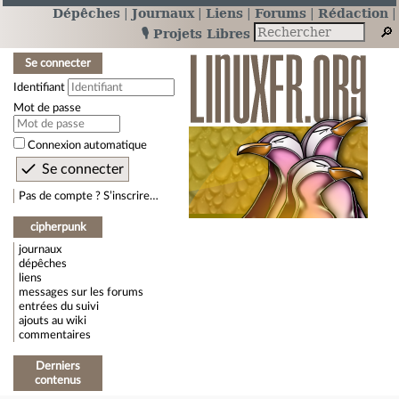
Dépêches
Journaux
Liens
Forums
Rédaction
🎙️ Projets Libres
Se connecter
Identifiant
Mot de passe
Connexion automatique
Pas de compte ? S’inscrire…
cipherpunk
journaux
dépêches
liens
messages sur les forums
entrées du suivi
ajouts au wiki
commentaires
Derniers
contenus