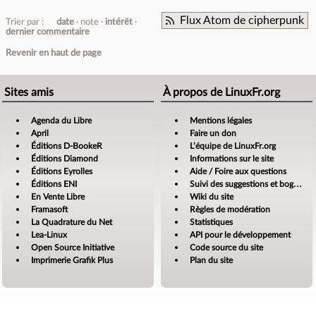
Flux Atom de cipherpunk
Trier par :
date
note
intérêt
dernier commentaire
Revenir en haut de page
Sites amis
À propos de LinuxFr.org
Agenda du Libre
Mentions légales
April
Faire un don
Éditions D-BookeR
L’équipe de LinuxFr.org
Éditions Diamond
Informations sur le site
Éditions Eyrolles
Aide / Foire aux questions
Éditions ENI
Suivi des suggestions et bogues
En Vente Libre
Wiki du site
Framasoft
Règles de modération
La Quadrature du Net
Statistiques
Lea-Linux
API pour le développement
Open Source Initiative
Code source du site
Imprimerie Grafik Plus
Plan du site