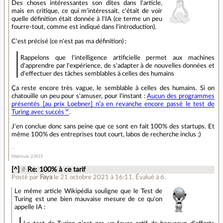
Des choses intéressantes son dites dans l'article,
mais en critique, ce qui m'intéressait, c'était de voir
quelle définition était donnée à l'IA (ce terme un peu
fourre-tout, comme est indiqué dans l'introduction).
C'est précisé (ce n'est pas ma définition) :
Rappelons que l'intelligence artificielle permet aux machines
d'apprendre par l'expérience, de s'adapter à de nouvelles données et
d'effectuer des tâches semblables à celles des humains
Ça reste encore très vague, le semblable à celles des humains. Si on
chatouille un peu pour s'amuser, pour l'instant :
Aucun des programmes
présentés [au prix Loebner] n’a en revanche encore passé le test de
Turing avec succès
.
J'en conclue donc sans peine que ce sont en fait 100% des startups. Et
même 100% des entreprises tout court, labos de recherche inclus ;)
Matricule 23415
[^]
#
Re: 100% à ce tarif
Posté par
Faya
le 21 octobre 2021 à 16:11
.
Évalué à
6
.
Le même article Wikipédia souligne que le Test de
Turing est une bien mauvaise mesure de ce qu'on
appelle IA :