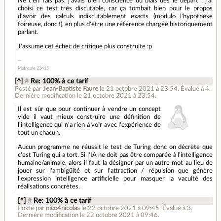
Ne t'en fais pas, j'avais bien conscience du biais dès le départ : j'ai
choisi ce test très discutable, car ça tombait bien pour le propos
d'avoir des calculs indiscutablement exacts (modulo l'hypothèse
foireuse, donc !), en plus d'être une référence chargée historiquement
parlant.
J'assume cet échec de critique plus construite :p
Matricule 23415
[^]
#
Re: 100% à ce tarif
Posté par
Jean-Baptiste Faure
le 21 octobre 2021 à 23:54
.
Évalué à
4
.
Dernière modification le 21 octobre 2021 à 23:54.
Il est sûr que pour continuer à vendre un concept
vide il vaut mieux construire une définition de
l'intelligence qui n'a rien à voir avec l'expérience de
tout un chacun.
Aucun programme ne réussit le test de Turing donc on décrète que
c'est Turing qui a tort. Si l'IA ne doit pas être comparée à l'intelligence
humaine/animale, alors il faut la désigner par un autre mot au lieu de
jouer sur l'ambigüité et sur l'attraction / répulsion que génère
l'expression intelligence artificielle pour masquer la vacuité des
réalisations concrètes.
[^]
#
Re: 100% à ce tarif
Posté par
nico4nicolas
le 22 octobre 2021 à 09:45
.
Évalué à
3
.
Dernière modification le 22 octobre 2021 à 09:46.