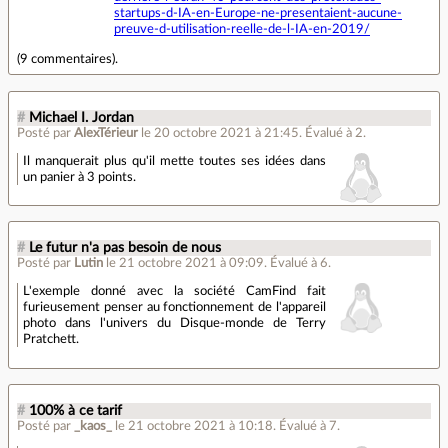
startups-d-IA-en-Europe-ne-presentaient-aucune-
preuve-d-utilisation-reelle-de-l-IA-en-2019/
(
9 commentaires
).
#
Michael I. Jordan
Posté par
AlexTérieur
le 20 octobre 2021 à 21:45
.
Évalué à
2
.
Il manquerait plus qu'il mette toutes ses idées dans
un panier à 3 points.
#
Le futur n'a pas besoin de nous
Posté par
Lutin
le 21 octobre 2021 à 09:09
.
Évalué à
6
.
L'exemple donné avec la société CamFind fait
furieusement penser au fonctionnement de l'appareil
photo dans l'univers du Disque-monde de Terry
Pratchett.
#
100% à ce tarif
Posté par
_kaos_
le 21 octobre 2021 à 10:18
.
Évalué à
7
.