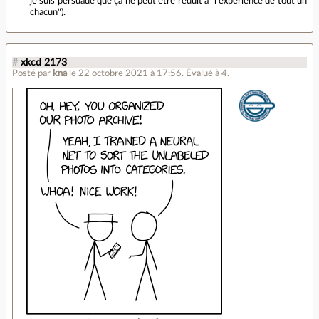
je suis persuadé que ça ne peut être réduit à "l'expérience de tout un
chacun").
#
xkcd 2173
Posté par
kna
le 22 octobre 2021 à 17:56
.
Évalué à
4
.