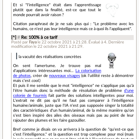
Et si "l'intelligence" était dans l'apprentissage
plutôt que dans la finalité, est-ce que tout le
monde pourrait avoir raison ?
Citation paraphrasé de je ne sais plus qui : "Le problème avec les
humains, ce n'est pas leur intelligence mais ce à quoi ils l'appliquent".
[^]
#
Re: 100% à ce tarif
Posté par
Faya
le 22 octobre 2021 à 21:28
.
Évalué à
4
.
Dernière
modification le 22 octobre 2021 à 21:29.
la vacuité des réalisations concrètes
On sent l'amertume. Je trouve pas mal
d'applications intéressantes moi…
La colorisation
de photos
, créer de
nouveaux visages
(ok l'utilité reste à démontrer
mais c'est
cool
.)
Et puis il me semble que le mot "intelligence" ne s'applique pas qu'à
l'être humain donc la méthode de résolution de problème
d'une
colonie de fourmis
fait partie des solutions intelligentes pour moi.
L'extrait ne dit pas qu'il ne faut pas comparer à l'intelligence
humaine/animale, juste que l'IA n'est pas supposée singer la totalité
des caractéristiques d'un humain/animal, de la même manière qu'on
s'est bien inspiré des ailes des oiseaux mais pas au point de leur
rajouter des plumes et les faire gazouiller.
Bref comme je disais on va arrivera à la question de "qu'est-ce que
c'est l'intelligence." et la question est trop complexe pour moi (mais