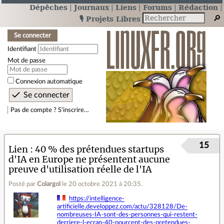
Dépêches
Journaux
Liens
Forums
Rédaction
🎙️ Projets Libres
Se connecter
Identifiant
Mot de passe
Connexion automatique
Pas de compte ? S’inscrire…
15
Lien
40 % des prétendues startups
d'IA en Europe ne présentent aucune
preuve d'utilisation réelle de l'IA
Posté par
Colargol
le 20 octobre 2021 à 20:35
.
https://intelligence-
artificielle.developpez.com/actu/328128/De-
nombreuses-IA-sont-des-personnes-qui-restent-
derriere-l-ecran-40-pourcent-des-pretendues-