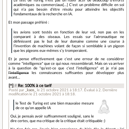
Le test de Turing n’est pas un foyer actif de beaucoup d’efforts
académiques ou commerciaux[…] C'est un problème difficile en soi
qui n’a pas besoin d’être résolu pour atteindre les objectifs
fondamentaux de la recherche en IA.
Et mon passage préféré :
les avions sont testés en fonction de leur vol, non pas en les
comparant à des oiseaux. Les essais sur l’aéronautique ne
définissent pas le but de leur domaine comme une course à
l’invention de machines volant de façon si semblable à un pigeon
que les pigeons eux-mêmes s’y tromperaient.
Et je pense effectivement que c'est une erreur de ne considérer
comme "intelligence" que ce qui nous ressemblerait. Mais on va arriver
à la question de "qu'est-ce que c'est l'intelligence" et je n'ai pas
l'intelligence
les connaissances suffisantes pour développer plus
avant…
[^]
#
Re: 100% à ce tarif
Posté par
_kaos_
le 21 octobre 2021 à 18:17
.
Évalué à
2
.
Dernière
modification le 21 octobre 2021 à 18:18.
le Test de Turing est une bien mauvaise mesure
de ce qu'on appelle IA
Oui, je pensais avoir suffisamment souligné, sans le
dire certes, que ma critique de la critique était critiquable :)