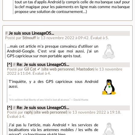
tout un tas d'applis Android (y compris celle de ma banque sauf pour
la clef magique pour les paiements en ligne mais comme ma banque
propose une solution de contournement…)
#
Je suis sous LineageOS...
Posté par
Stinouff
le 13 novembre 2022 à 09:42
.
Évalué à
5
.
…mais cet article m'a presque convaincu d'utiliser un
Android-Google. C'est vrai que moi aussi, j'ai un
GPS capricieux sur mon portable après tout.
[^]
#
Re: Je suis sous LineageOS...
Posté par
Gil Cot ✔
(
site web personnel
,
Mastodon
)
le 13 novembre
2022 à 11:04
.
Évalué à
4
.
T'inquiète, y a des GPS capricieux sous Android
aussi.
“It is seldom that liberty of any kind is lost all at once.” ― David Hume
[^]
#
Re: Je suis sous LineageOS...
Posté par
raphj
(
site web personnel
)
le 13 novembre 2022 à 19:18
.
Évalué à
4
.
J'ai pas lu l'article, mais Android + les services de
localisations via les antennes mobiles / les wifis de
microG, ça fonctionne plutôt bien.