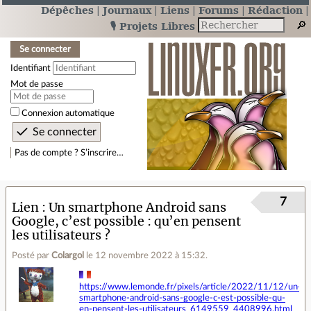
Dépêches
Journaux
Liens
Forums
Rédaction
🎙️ Projets Libres
Se connecter
Identifiant
Mot de passe
Connexion automatique
Pas de compte ? S’inscrire…
7
Lien
Un smartphone Android sans
Google, c’est possible : qu’en pensent
les utilisateurs ?
Posté par
Colargol
le 12 novembre 2022 à 15:32
.
https://www.lemonde.fr/pixels/article/2022/11/12/un-
smartphone-android-sans-google-c-est-possible-qu-
en-pensent-les-utilisateurs_6149559_4408996.html