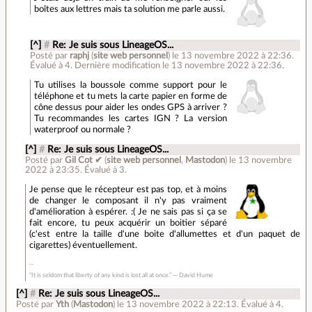
boîtes aux lettres mais ta solution me parle aussi.
[^]
#
Re: Je suis sous LineageOS...
Posté par
raphj
(
site web personnel
)
le 13 novembre 2022 à 22:36
.
Évalué à
4
.
Dernière modification le 13 novembre 2022 à 22:36.
Tu utilises la boussole comme support pour le
téléphone et tu mets la carte papier en forme de
cône dessus pour aider les ondes GPS à arriver ?
Tu recommandes les cartes IGN ? La version
waterproof ou normale ?
[^]
#
Re: Je suis sous LineageOS...
Posté par
Gil Cot ✔
(
site web personnel
,
Mastodon
)
le 13 novembre
2022 à 23:35
.
Évalué à
3
.
Je pense que le récepteur est pas top, et à moins
de changer le composant il n'y pas vraiment
d'amélioration à espérer. :( Je ne sais pas si ça se
fait encore, tu peux acquérir un boitier séparé
(c'est entre la taille d'une boite d'allumettes et d'un paquet de
cigarettes) éventuellement.
“It is seldom that liberty of any kind is lost all at once.” ― David Hume
[^]
#
Re: Je suis sous LineageOS...
Posté par
Yth
(
Mastodon
)
le 13 novembre 2022 à 22:13
.
Évalué à
4
.