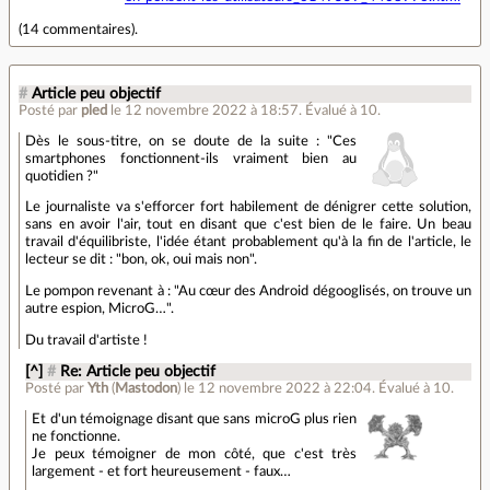
(
14 commentaires
).
#
Article peu objectif
Posté par
pled
le 12 novembre 2022 à 18:57
.
Évalué à
10
.
Dès le sous-titre, on se doute de la suite : "Ces
smartphones fonctionnent-ils vraiment bien au
quotidien ?"
Le journaliste va s'efforcer fort habilement de dénigrer cette solution,
sans en avoir l'air, tout en disant que c'est bien de le faire. Un beau
travail d'équilibriste, l'idée étant probablement qu'à la fin de l'article, le
lecteur se dit : "bon, ok, oui mais non".
Le pompon revenant à : "Au cœur des Android dégooglisés, on trouve un
autre espion, MicroG…".
Du travail d'artiste !
[^]
#
Re: Article peu objectif
Posté par
Yth
(
Mastodon
)
le 12 novembre 2022 à 22:04
.
Évalué à
10
.
Et d'un témoignage disant que sans microG plus rien
ne fonctionne.
Je peux témoigner de mon côté, que c'est très
largement - et fort heureusement - faux…