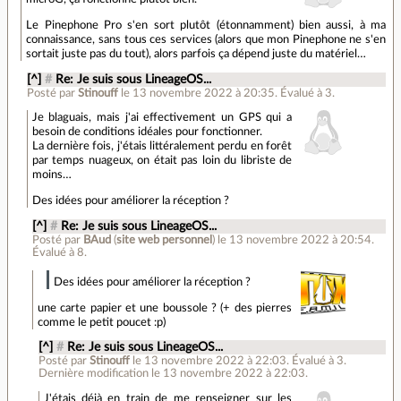
Le Pinephone Pro s'en sort plutôt (étonnamment) bien aussi, à ma
connaissance, sans tous ces services (alors que mon Pinephone ne s'en
sortait juste pas du tout), alors parfois ça dépend juste du matériel…
[^]
#
Re: Je suis sous LineageOS...
Posté par
Stinouff
le 13 novembre 2022 à 20:35
.
Évalué à
3
.
Je blaguais, mais j'ai effectivement un GPS qui a
besoin de conditions idéales pour fonctionner.
La dernière fois, j'étais littéralement perdu en forêt
par temps nuageux, on était pas loin du libriste de
moins…
Des idées pour améliorer la réception ?
[^]
#
Re: Je suis sous LineageOS...
Posté par
BAud
(
site web personnel
)
le 13 novembre 2022 à 20:54
.
Évalué à
8
.
Des idées pour améliorer la réception ?
une carte papier et une boussole ? (+ des pierres
comme le petit poucet :p)
[^]
#
Re: Je suis sous LineageOS...
Posté par
Stinouff
le 13 novembre 2022 à 22:03
.
Évalué à
3
.
Dernière modification le 13 novembre 2022 à 22:03.
J'étais déjà en train de me renseigner sur les