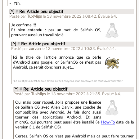
Yth.
[^]
#
Re: Article peu objectif
Posté par
TuxMips
le 13 novembre 2022 à 08:42
.
Évalué à
4
.
Je confirme !!!
Et bien entendu : pas un mot de Sailfish OS,
prouvant aussi un travail bâclé.
[^]
#
Re: Article peu objectif
Posté par
zurvan
le 13 novembre 2022 à 10:33
.
Évalué à
4
.
Ici le titre de l'article annonce que ça parle
d'Android sans google, or SailfishOS ce n'est pas
Android, ça serait donc hors sujet…
"Ce n'est pas à l'état de tout savoir sur ses citoyens, mais au citoyen de tout savoir sur l'état."
[^]
#
Re: Article peu objectif
Posté par
TuxMips
le 13 novembre 2022 à 21:35
.
Évalué à
4
.
Oui mais pour rappel, Jolla propose une licence
de Sailfish OS avec Alien Dalvik, une couche de
compatibilité avec Android. Je fais donc aussi
tourner des applications Android. Et sans
microG, qui pourtant peut aussi être installé (le
How-To
date de la
version 3.1 de Sailfish OS).
Certes, Sailfish OS ce n'est pas Android mais ca peut faire tourner