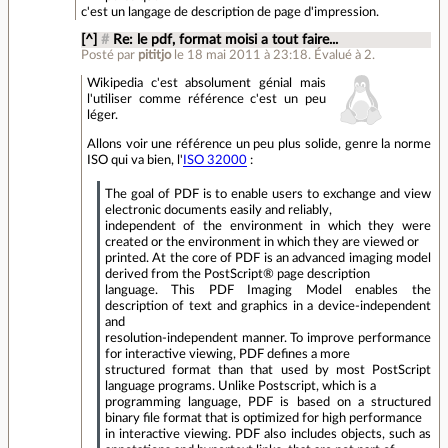
c'est un langage de description de page d'impression.
[^]
#
Re: le pdf, format moisi a tout faire...
Posté par
pititjo
le 18 mai 2011 à 23:18
.
Évalué à
2
.
Wikipedia c'est absolument génial mais
l'utiliser comme référence c'est un peu
léger.
Allons voir une référence un peu plus solide, genre la norme
ISO qui va bien, l'
ISO 32000
:
The goal of PDF is to enable users to exchange and view
electronic documents easily and reliably,
independent of the environment in which they were
created or the environment in which they are viewed or
printed. At the core of PDF is an advanced imaging model
derived from the PostScript® page description
language. This PDF Imaging Model enables the
description of text and graphics in a device-independent
and
resolution-independent manner. To improve performance
for interactive viewing, PDF defines a more
structured format than that used by most PostScript
language programs. Unlike Postscript, which is a
programming language, PDF is based on a structured
binary file format that is optimized for high performance
in interactive viewing. PDF also includes objects, such as