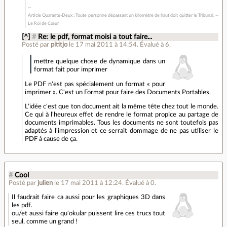
Article Quarante-Deux : Toute personne dépassant un kilomètre de haut doit quitter le Tribunal. --
Le Roi de Cœur
[^]
#
Re: le pdf, format moisi a tout faire...
Posté par
pititjo
le 17 mai 2011 à 14:54
.
Évalué à
6
.
mettre quelque chose de dynamique dans un
format fait pour imprimer
Le PDF n'est pas spécialement un format « pour
imprimer ». C'est un Format pour faire des Documents Portables.
L'idée c'est que ton document ait la même tête chez tout le monde.
Ce qui à l'heureux effet de rendre le format propice au partage de
documents imprimables. Tous les documents ne sont toutefois pas
adaptés à l'impression et ce serrait dommage de ne pas utiliser le
PDF à cause de ça.
#
Cool
Posté par
julien
le 17 mai 2011 à 12:24
.
Évalué à
0
.
Il faudrait faire ca aussi pour les graphiques 3D dans
les pdf.
ou/et aussi faire qu'okular puissent lire ces trucs tout
seul, comme un grand !