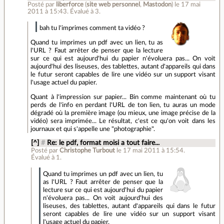
Posté par
liberforce
(
site web personnel
,
Mastodon
)
le 17 mai
2011 à 15:43
.
Évalué à
3
.
bah tu l'imprimes comment ta vidéo ?
Quand tu imprimes un pdf avec un lien, tu as
l'URL ? Faut arrêter de penser que la lecture
sur ce qui est aujourd'hui du papier n'évoluera pas... On voit
aujourd'hui des liseuses, des tablettes, autant d'appareils qui dans
le futur seront capables de lire une vidéo sur un support visant
l'usage actuel du papier.
Quant à l'impression sur papier... Bin comme maintenant où tu
perds de l'info en perdant l'URL de ton lien, tu auras un mode
dégradé où la première image (ou mieux, une image précise de la
vidéo) sera imprimée... Le résultat, c'est ce qu'on voit dans les
journaux et qui s'appelle une "photographie".
[^]
#
Re: le pdf, format moisi a tout faire...
Posté par
Christophe Turbout
le 17 mai 2011 à 15:54
.
Évalué à
1
.
Quand tu imprimes un pdf avec un lien, tu
as l'URL ? Faut arrêter de penser que la
lecture sur ce qui est aujourd'hui du papier
n'évoluera pas... On voit aujourd'hui des
liseuses, des tablettes, autant d'appareils qui dans le futur
seront capables de lire une vidéo sur un support visant
l'usage actuel du papier.