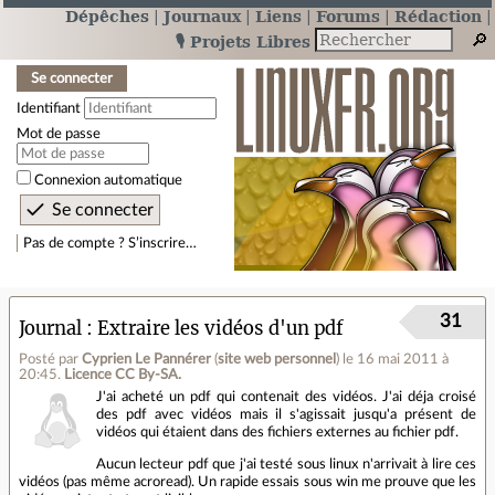
Dépêches
Journaux
Liens
Forums
Rédaction
🎙️ Projets Libres
Se connecter
Identifiant
Mot de passe
Connexion automatique
Pas de compte ? S’inscrire…
31
Journal
Extraire les vidéos d'un pdf
Posté par
Cyprien Le Pannérer
(
site web personnel
)
le 16 mai 2011 à
20:45
.
Licence CC By‑SA.
J'ai acheté un pdf qui contenait des vidéos. J'ai déja croisé
des pdf avec vidéos mais il s'agissait jusqu'a présent de
vidéos qui étaient dans des fichiers externes au fichier pdf.
Aucun lecteur pdf que j'ai testé sous linux n'arrivait à lire ces
vidéos (pas même acroread). Un rapide essais sous win me prouve que les