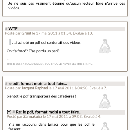
Je ne suis pas vraiment étonné qu'aucun lecteur libre n'arrive ces
vidéos.
#
WTF
Posté par
Grunt
le 17 mai 2011 à 01:54
.
Évalué à
10
.
J'ai acheté un pdf qui contenait des vidéos
On t'a forcé? T'as perdu un pari?
THIS IS JUST A PLACEHOLDER. YOU SHOULD NEVER SEE THIS STRING.
#
le pdf, format moisi a tout faire...
Posté par
Jacquot Raphael
le 17 mai 2011 à 04:50
.
Évalué à
7
.
bientot le pdf transportera des cafetieres !
[^]
#
Re: le pdf, format moisi a tout faire...
Posté par
Zarmakuizz
le 17 mai 2011 à 09:03
.
Évalué à
4
.
Y a un raccourci dans Emacs pour que les pdf le
fassent.