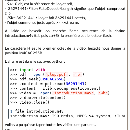
- 941 0 obj est la référence de l'objet pdf,
- 36291441/Filter/FlateDecode/Length signifie que l'objet compressé
zlib,
- /Size 36291441 : l'objet fait 36291441 octets,
- l'objet commence juste après >>>>streamr.
À l'aide de hexedit, on cherche 2eme occurence de la chaine
introduction.m4v (tab puis ctr+S) : la première est le lecteur flash.
Le caractère H est le premier octet de la vidéo, hexedit nous donne la
position 0x40AC255B.
L'affaire est dans le sac avec python :
>>>
import
zlib
>>>
pdf
=
open
(
'plop.pdf'
,
'rb'
)
>>>
pdf
.
seek
(
0x40AC255B
)
>>>
zcontent
=
pdf
.
read
(
36291441
)
>>>
content
=
zlib
.
decompress
(
zcontent
)
>>>
video
=
open
(
'introduction.m4v'
,
'wb'
)
>>>
video
.
write
(
content
)
>>>
video
.
close
()
$ 
file introduction.m4v 

voila y a pu qu'a se taper toutes les vidéos une par une...