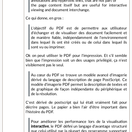
annotations and hypertext links, that are not part of
the page content itself but are useful for interactive
viewing and document interchange.
Ce qui donne, en gros :
L'objectif du PDF est de permettre aux utilisateur
d'échanger et de visualiser des document facilement et
de manière fiable, indépendamment de l'environnement
dans lequel ils ont été créés ou de celui dans lequel ils
sont vu ou imprimer.
Ok on peut utiliser le PDF pour l'impression. Et s'il semble
bien que l'impression soit un des usages privilégié, ça n'est
visiblement pas le seul.
Au cœur du PDF se trouve un modèle avancé d'imagerie
dérivé du langage de description de page PostScript. Ce
modèle d'imagerie PDF permet la description de textes et
de graphique de façon indépendante du périphérique et
de la résolution.
C'est dérivé de postscript qui lui était vraiment fait pour
décrire pages. Le papier a bien l'air d'être important dans
l'histoire du PDF.
Pour améliorer les performance lors de la visualisation
interactive
, le PDF défini un langage d'avantage structuré
que celui utilisé par la plupart des programme supportant