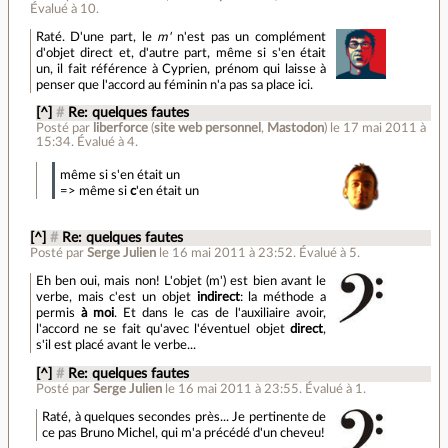
Évalué à
10
.
Raté. D'une part, le
m'
n'est pas un complément
d'objet direct et, d'autre part, même si s'en était
un, il fait référence à Cyprien, prénom qui laisse à
penser que l'accord au féminin n'a pas sa place ici.
[^]
#
Re: quelques fautes
Posté par
liberforce
(
site web personnel
,
Mastodon
)
le 17 mai 2011 à
15:34
.
Évalué à
4
.
même si s'en était un
=> même si
c
'en était un
[^]
#
Re: quelques fautes
Posté par
Serge Julien
le 16 mai 2011 à 23:52
.
Évalué à
5
.
Eh ben oui, mais non! L'objet (m') est bien avant le
verbe, mais c'est un objet
indirect
: la méthode a
permis
à moi
. Et dans le cas de l'auxiliaire avoir,
l'accord ne se fait qu'avec l'éventuel objet
direct
,
s'il est placé avant le verbe...
[^]
#
Re: quelques fautes
Posté par
Serge Julien
le 16 mai 2011 à 23:55
.
Évalué à
1
.
Raté, à quelques secondes près... Je pertinente de
ce pas Bruno Michel, qui m'a précédé d'un cheveu!