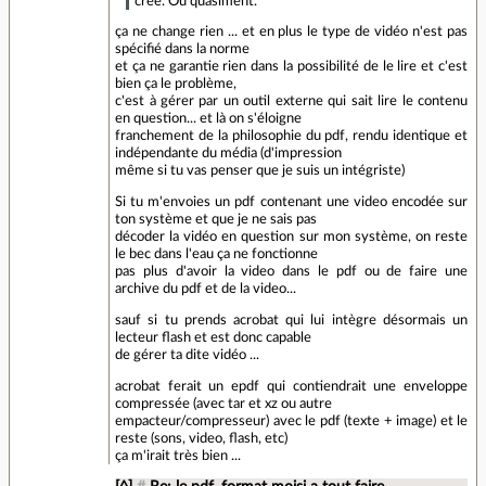
créé. Ou quasiment.
ça ne change rien ... et en plus le type de vidéo n'est pas
spécifié dans la norme
et ça ne garantie rien dans la possibilité de le lire et c'est
bien ça le problème,
c'est à gérer par un outil externe qui sait lire le contenu
en question... et là on s'éloigne
franchement de la philosophie du pdf, rendu identique et
indépendante du média (d'impression
même si tu vas penser que je suis un intégriste)
Si tu m'envoies un pdf contenant une video encodée sur
ton système et que je ne sais pas
décoder la vidéo en question sur mon système, on reste
le bec dans l'eau ça ne fonctionne
pas plus d'avoir la video dans le pdf ou de faire une
archive du pdf et de la video...
sauf si tu prends acrobat qui lui intègre désormais un
lecteur flash et est donc capable
de gérer ta dite vidéo ...
acrobat ferait un epdf qui contiendrait une enveloppe
compressée (avec tar et xz ou autre
empacteur/compresseur) avec le pdf (texte + image) et le
reste (sons, video, flash, etc)
ça m'irait très bien ...