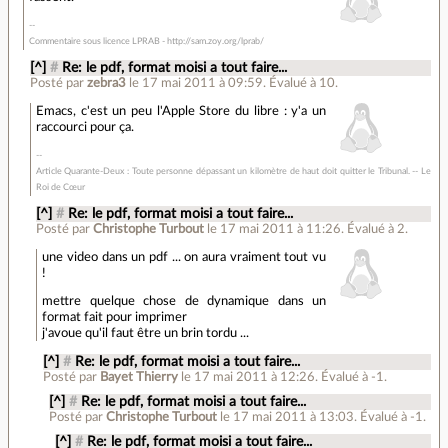
Commentaire sous licence LPRAB - http://sam.zoy.org/lprab/
[^]
#
Re: le pdf, format moisi a tout faire...
Posté par
zebra3
le 17 mai 2011 à 09:59
.
Évalué à
10
.
Emacs, c'est un peu l'Apple Store du libre : y'a un
raccourci pour ça.
Article Quarante-Deux : Toute personne dépassant un kilomètre de haut doit quitter le Tribunal. -- Le
Roi de Cœur
[^]
#
Re: le pdf, format moisi a tout faire...
Posté par
Christophe Turbout
le 17 mai 2011 à 11:26
.
Évalué à
2
.
une video dans un pdf ... on aura vraiment tout vu
!
mettre quelque chose de dynamique dans un
format fait pour imprimer
j'avoue qu'il faut être un brin tordu ...
[^]
#
Re: le pdf, format moisi a tout faire...
Posté par
Bayet Thierry
le 17 mai 2011 à 12:26
.
Évalué à
-1
.
[^]
#
Re: le pdf, format moisi a tout faire...
Posté par
Christophe Turbout
le 17 mai 2011 à 13:03
.
Évalué à
-1
.
[^]
#
Re: le pdf, format moisi a tout faire...