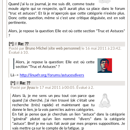
Quand j'ai lu ce journal, je me suis dit, comme toute
moule aigrie qui se respecte, qu'il aurait plus sa place dans le forum
"truc et astuces". Et là je m'aperçois que cette catégorie n'existe plus.
Donc cette question, même si c'est une critique déguisée, est en soit
pertinente.
Alors, je repose la question: Elle est où cette section "Truc et Astuces"
?
[^]
#
Re: ??
Posté par
Bruno Michel
(
site web personnel
)
le 16 mai 2011 à 23:42
.
Évalué à
10
.
Alors, je repose la question: Elle est où cette
section "Truc et Astuces" ?
Là ->
http://linuxfr.org/forums/astucesdivers
[^]
#
Re: ??
Posté par
jiyuu
le 17 mai 2011 à 00:05
.
Évalué à
2
.
Alors là, je me sens un peu tout con parce que
quand j'ai cherché, j'ai rien trouvé (ok c'était une
recherche (très) rapide) et maintenant que tu
donne le lien, je la vois parmi les autres catégories.
En fait je pense que je cherchais un lien "astuce" dans la catégorie
"général" plutot qu'un lien nommé "divers" dans la catégorie
"astuce". Bref je me suis fait avoir par mes propres suppositions. Je
vais mettre ça sur le compte de la fatigue. :p