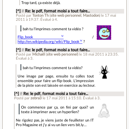
Trop tard, ça existe déjà.
[^]
#
Re: le pdf, format moisi a tout faire...
Posté par
Tonton Th
(
site web personnel
,
Mastodon
)
le 17 mai
2011 à 19:37
.
Évalué à
4
.
bah tu l'imprimes comment ta vidéo ?
Flip_book
/
http://en.wikipedia.org/wiki/Flip_book
?
[^]
#
Re: le pdf, format moisi a tout faire...
Posté par
Michaël
(
site web personnel
)
le 18 mai 2011 à 23:35
.
Évalué à
3
.
bah tu l'imprimes comment ta vidéo?
Une image par page, ensuite tu colles tout
ensemble pour faire un flip-book. L'impression
de la piste son est laissée en exercice au lecteur.
[^]
#
Re: le pdf, format moisi a tout faire...
Posté par
zebra3
le 17 mai 2011 à 15:10
.
Évalué à
3
.
On commence par ça, on fini par quoi? un
texte à imprimer avec un hyperlien?
Ne rigolez pas, je viens juste de feuilleter un IT
Pro Magasine et j'y ai vu un lien vers bit.ly…