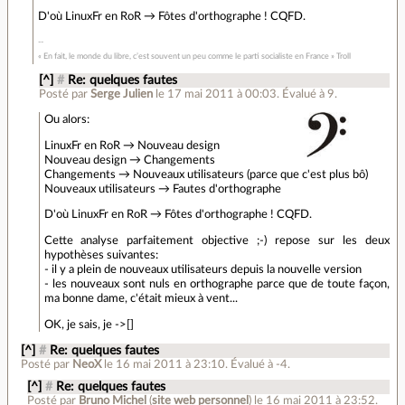
D'où LinuxFr en RoR → Fôtes d'orthographe ! CQFD.
« En fait, le monde du libre, c’est souvent un peu comme le parti socialiste en France » Troll
[^]
#
Re: quelques fautes
Posté par
Serge Julien
le 17 mai 2011 à 00:03
.
Évalué à
9
.
Ou alors:
LinuxFr en RoR → Nouveau design
Nouveau design → Changements
Changements → Nouveaux utilisateurs (parce que c'est plus bô)
Nouveaux utilisateurs → Fautes d'orthographe
D'où LinuxFr en RoR → Fôtes d'orthographe ! CQFD.
Cette analyse parfaitement objective ;-) repose sur les deux
hypothèses suivantes:
- il y a plein de nouveaux utilisateurs depuis la nouvelle version
- les nouveaux sont nuls en orthographe parce que de toute façon,
ma bonne dame, c'était mieux à vent...
OK, je sais, je ->[]
[^]
#
Re: quelques fautes
Posté par
NeoX
le 16 mai 2011 à 23:10
.
Évalué à
-4
.
[^]
#
Re: quelques fautes
Posté par
Bruno Michel
(
site web personnel
)
le 16 mai 2011 à 23:52
.