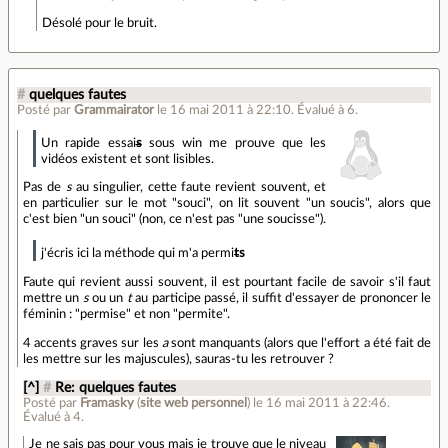
Désolé pour le bruit.
#
quelques fautes
Posté par
Grammairator
le 16 mai 2011 à 22:10
.
Évalué à
6
.
Un rapide essai
s
sous win me prouve que les
vidéos existent et sont lisibles.
Pas de
s
au singulier, cette faute revient souvent, et
en particulier sur le mot "souci", on lit souvent "un soucis", alors que
c'est bien "un souci" (non, ce n'est pas "une soucisse").
j'écris ici la méthode qui m'a permi
t
s
Faute qui revient aussi souvent, il est pourtant facile de savoir s'il faut
mettre un
s
ou un
t
au participe passé, il suffit d'essayer de prononcer le
féminin : "permise" et non "permite".
4 accents graves sur les
a
sont manquants (alors que l'effort a été fait de
les mettre sur les majuscules), sauras-tu les retrouver ?
[^]
#
Re: quelques fautes
Posté par
Framasky
(
site web personnel
)
le 16 mai 2011 à 22:46
.
Évalué à
4
.
Je ne sais pas pour vous mais je trouve que le niveau