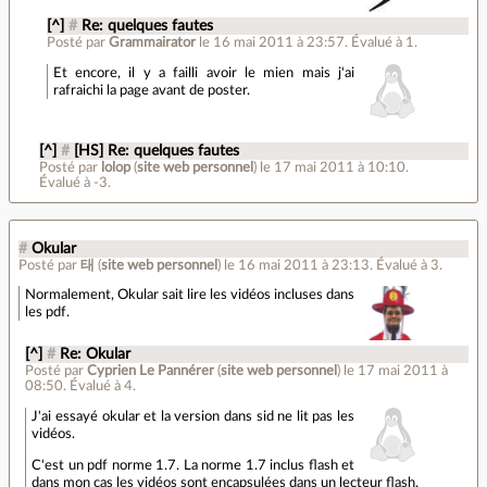
[^]
#
Re: quelques fautes
Posté par
Grammairator
le 16 mai 2011 à 23:57
.
Évalué à
1
.
Et encore, il y a failli avoir le mien mais j'ai
rafraichi la page avant de poster.
[^]
#
[HS] Re: quelques fautes
Posté par
lolop
(
site web personnel
)
le 17 mai 2011 à 10:10
.
Évalué à
-3
.
#
Okular
Posté par
태
(
site web personnel
)
le 16 mai 2011 à 23:13
.
Évalué à
3
.
Normalement, Okular sait lire les vidéos incluses dans
les pdf.
[^]
#
Re: Okular
Posté par
Cyprien Le Pannérer
(
site web personnel
)
le 17 mai 2011 à
08:50
.
Évalué à
4
.
J'ai essayé okular et la version dans sid ne lit pas les
vidéos.
C'est un pdf norme 1.7. La norme 1.7 inclus flash et
dans mon cas les vidéos sont encapsulées dans un lecteur flash.