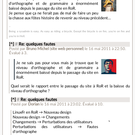
d'orthographe et de grammaire a énormément
baissé depuis le passage du site en RoR.
Je pense que ça ne ferait pas de mal de faire un peu
la chasse aux fôtes histoire de revenir au niveau précédent…
Being a sysadmin is easy. As easy as riding a bicycle. Except the bicycle is on fire, you’re on fire and
you’re in Hell.
[^]
#
Re: quelques fautes
Posté par
Bruno Michel
(
site web personnel
)
le 16 mai 2011 à 22:50
.
Évalué à
3
.
Je ne sais pas pour vous mais je trouve que le
niveau d'orthographe et de grammaire a
énormément baissé depuis le passage du site en
RoR.
Quel serait le rapport entre le passage du site à RoR et la baisse du
niveau d'orthographe ?
[^]
#
Re: quelques fautes
Posté par
Dorian
le 16 mai 2011 à 23:02
.
Évalué à
10
.
LinuxFr en RoR → Nouveau design
Nouveau design → Changements
Changements → Perturbations des utilisateurs
Perturbations des utilisateurs → Fautes
d'orthographe