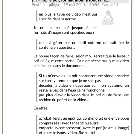
[^]
#
Re: le pdf, format moisi a tout faire...
Posté par
pititjo
le 19 mai 2011 à 20:53
.
Évalué à
1
.
en plus le type de vidéo n'est pas
spécifié dans la norme
Je ne suis pas allé jusque là. Les
formats d'image sont spécifiés eux ?
c'est à gérer par un outil externe qui sait lire le
contenu en question..
La bonne façon de faire, selon moi, serrait que le lecteur
pdf délègue cette partie. Ça n’empêche pas que la vidéo
soit incluse dans le document.
Si tu m'envoies un pdf contenant une video encodée
sur ton système et que je ne sais pas
décoder la vidéo en question sur mon système, on
reste le bec dans l'eau ça ne fonctionne
pas plus d'avoir la video dans le pdf ou de faire une
archive du pdf et de la video...
En effet.
acrobat ferait un epdf qui contiendrait une enveloppe
compressée (avec tar et xz ou autre
empacteur/compresseur) avec le pdf (texte + image)
et le reste (sons, video, flash, etc)