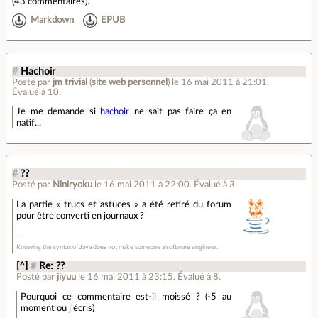
(
43 commentaires
).
Markdown
EPUB
#
Hachoir
Posté par
jm trivial
(
site web personnel
)
le 16 mai 2011 à 21:01
.
Évalué à
10
.
Je me demande si
hachoir
ne sait pas faire ça en
natif...
#
??
Posté par
Niniryoku
le 16 mai 2011 à 22:00
.
Évalué à
3
.
La partie « trucs et astuces » a été retiré du forum
pour être converti en journaux ?
Knowing the syntax of Java does not make someone a software engineer.
[^]
#
Re: ??
Posté par
jiyuu
le 16 mai 2011 à 23:15
.
Évalué à
8
.
Pourquoi ce commentaire est-il moissé ? (-5 au
moment ou j'écris)