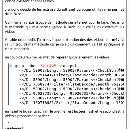
vidéos existent et sont lisibles.
J'ai donc décidé de les extraire du pdf sauf qu'aucun utilitaire ne permet
de le faire.
Comme je n'ai pas trouvé de méthode sur internet pour le faire, j'écris ici
la méthode qui m'a permit (grâce à l'aide d'un collègue) d'extraire les
vidéos.
À l'aide de pdfedit, j'ai trouvé que l'extention des des vidéos est m4v (là
j'ai un trou ds ma méthode car je sais plus comment j'ai fait et j'ignore si
c'est standard).
un coup de grep me permet de repérer grossierement les vidéos :
$ 
grep -abe  
"\.m4v"
 plop.pdf 

    <</DL 53902/Length 53902/Params<</CheckSum
(
���o
    <</DL 36291441/Filter/FlateDecode/Length 362687
    <</DL 53902/Length 53902/Params<</CheckSum
(
���o
    <</DL 7658974/Filter/FlateDecode/Length 7619569
    <</DL 53902/Length 53902/Params<</CheckSum
(
���o
    <</DL 95020735/Length 95020735/Params<</CheckSu
    <</DL 53902/Length 53902/Params<</CheckSum
(
���o
    <</DL 160718931/Filter/FlateDecode/Length 16019
en lisant le fichier avec vim, le premier est lecteur flash et le second est la
vidéo a proprement parler :
rapidement :