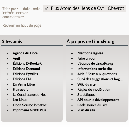
Flux Atom des liens de Cyril Chevrot
Trier par :
date
note
intérêt
dernier
commentaire
Revenir en haut de page
Sites amis
À propos de LinuxFr.org
Agenda du Libre
Mentions légales
April
Faire un don
Éditions D-BookeR
L’équipe de LinuxFr.org
Éditions Diamond
Informations sur le site
Éditions Eyrolles
Aide / Foire aux questions
Éditions ENI
Suivi des suggestions et bogues
En Vente Libre
Wiki du site
Framasoft
Règles de modération
La Quadrature du Net
Statistiques
Lea-Linux
API pour le développement
Open Source Initiative
Code source du site
Imprimerie Grafik Plus
Plan du site