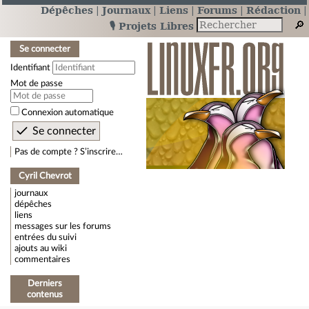
Dépêches
Journaux
Liens
Forums
Rédaction
🎙️ Projets Libres
Se connecter
Identifiant
Mot de passe
Connexion automatique
Pas de compte ? S’inscrire…
Cyril Chevrot
journaux
dépêches
liens
messages sur les forums
entrées du suivi
ajouts au wiki
commentaires
Derniers
contenus