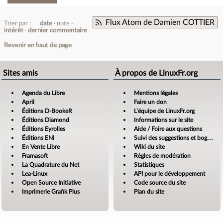
Flux Atom de Damien COTTIER
Trier par :
date
note
intérêt
dernier commentaire
Revenir en haut de page
Sites amis
À propos de LinuxFr.org
Agenda du Libre
Mentions légales
April
Faire un don
Éditions D-BookeR
L’équipe de LinuxFr.org
Éditions Diamond
Informations sur le site
Éditions Eyrolles
Aide / Foire aux questions
Éditions ENI
Suivi des suggestions et bogues
En Vente Libre
Wiki du site
Framasoft
Règles de modération
La Quadrature du Net
Statistiques
Lea-Linux
API pour le développement
Open Source Initiative
Code source du site
Imprimerie Grafik Plus
Plan du site