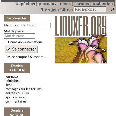
Dépêches
Journaux
Liens
Forums
Rédaction
🎙️ Projets Libres
Se connecter
Identifiant
Mot de passe
Connexion automatique
Pas de compte ? S’inscrire…
Damien
COTTIER
journaux
dépêches
liens
messages sur les forums
entrées du suivi
ajouts au wiki
commentaires
Derniers
contenus