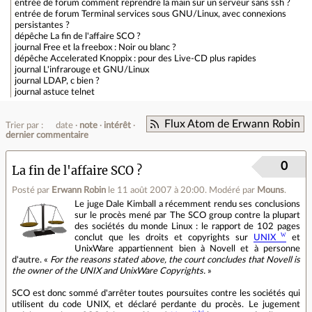
entrée de forum
comment reprendre la main sur un serveur sans ssh ?
entrée de forum
Terminal services sous GNU/Linux, avec connexions
persistantes ?
dépêche
La fin de l'affaire SCO ?
journal
Free et la freebox : Noir ou blanc ?
dépêche
Accelerated Knoppix : pour des Live-CD plus rapides
journal
L'infrarouge et GNU/Linux
journal
LDAP, c bien ?
journal
astuce telnet
Flux Atom de Erwann Robin
Trier par :
date
note
intérêt
dernier commentaire
0
La fin de l'affaire SCO ?
Posté par
Erwann Robin
le 11 août 2007 à 20:00
.
Modéré par
Mouns
.
Le juge Dale Kimball a récemment rendu ses conclusions
sur le procès mené par The SCO group contre la plupart
des sociétés du monde Linux : le rapport de 102 pages
conclut que les droits et copyrights sur
UNIX
et
UnixWare appartiennent bien à Novell et à personne
d'autre. «
For the reasons stated above, the court concludes that Novell is
the owner of the UNIX and UnixWare Copyrights.
»
SCO est donc sommé d'arrêter toutes poursuites contre les sociétés qui
utilisent du code UNIX, et déclaré perdante du procès. Le jugement