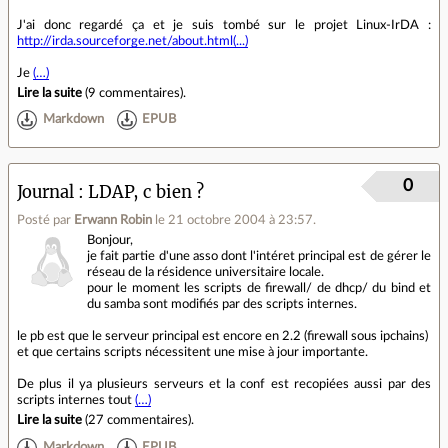
J'ai donc regardé ça et je suis tombé sur le projet Linux-IrDA :
http://irda.sourceforge.net/about.html(...)
Je
(…)
Lire la suite
(
9 commentaires
).
Markdown
EPUB
0
Journal
LDAP, c bien ?
Posté par
Erwann Robin
le 21 octobre 2004 à 23:57
.
Bonjour,
je fait partie d'une asso dont l'intéret principal est de gérer le
réseau de la résidence universitaire locale.
pour le moment les scripts de firewall/ de dhcp/ du bind et
du samba sont modifiés par des scripts internes.
le pb est que le serveur principal est encore en 2.2 (firewall sous ipchains)
et que certains scripts nécessitent une mise à jour importante.
De plus il ya plusieurs serveurs et la conf est recopiées aussi par des
scripts internes tout
(…)
Lire la suite
(
27 commentaires
).
Markdown
EPUB