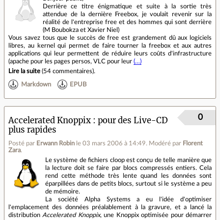
Derrière ce titre énigmatique et suite à la sortie très
attendue de la dernière Freebox, je voulait revenir sur la
réalité de l'entreprise free et des hommes qui sont derrière
(M Boubokza et Xavier Niel)
Vous savez tous que le succès de free est grandement dû aux logiciels
libres, au kernel qui permet de faire tourner la freebox et aux autres
applications qui leur permettent de réduire leurs coûts d'infrastructure
(apache pour les pages persos, VLC pour leur
(…)
Lire la suite
(
54 commentaires
).
Markdown
EPUB
0
Accelerated Knoppix : pour des Live-CD
plus rapides
Posté par
Erwann Robin
le 03 mars 2006 à 14:49
.
Modéré par
Florent
Zara
.
Le système de fichiers cloop est conçu de telle manière que
la lecture doit se faire par blocs compressés entiers. Cela
rend cette méthode très lente quand les données sont
éparpillées dans de petits blocs, surtout si le système a peu
de mémoire.
La société Alpha Systems a eu l'idée d'optimiser
l'emplacement des données préalablement à la gravure, et a lancé la
distribution
Accelerated Knoppix
, une Knoppix optimisée pour démarrer