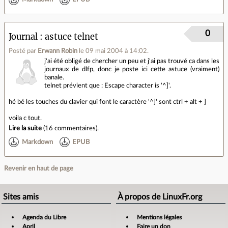
0
Journal
astuce telnet
Posté par
Erwann Robin
le 09 mai 2004 à 14:02
.
j'ai été obligé de chercher un peu et j'ai pas trouvé ca dans les
journaux de dlfp, donc je poste ici cette astuce (vraiment)
banale.
telnet prévient que : Escape character is '^]'.
hé bé les touches du clavier qui font le caractère '^]' sont ctrl + alt + ]
voila c tout.
Lire la suite
(
16 commentaires
).
Markdown
EPUB
Revenir en haut de page
Sites amis
À propos de LinuxFr.org
Agenda du Libre
Mentions légales
April
Faire un don