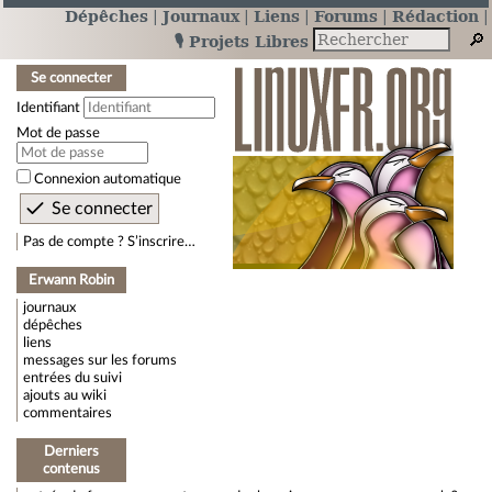
Dépêches
Journaux
Liens
Forums
Rédaction
🎙️ Projets Libres
Se connecter
Identifiant
Mot de passe
Connexion automatique
Pas de compte ? S’inscrire…
Erwann Robin
journaux
dépêches
liens
messages sur les forums
entrées du suivi
ajouts au wiki
commentaires
Derniers
contenus