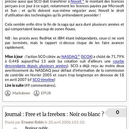
précise aussi que SCO doit transférer à
Novell
le montant des licences
perçues à ce jour à ce sujet, notamment les licences payées par Microsoft
et Sun ; et qu'ils doivent eux-même négocier avec Novell le droit
d'utilisation des technologies qu'ils prétendaient posséder !
Cela semble enfin être la fin de la saga qui aura duré plusieurs années et
qui comportaient beaucoup de zones floues.
NB : les procès avec RedHat et IBM étant indépendants, ceux-ci ne sont
pas terminés, mais le rapport ci-dessus risque de les faire avancer
rapidement.
Mise à jour
: l'action SCO côtée au
NASDAQ
(
SCOX
) a chûté de 71.79%
à 0,44$ aujourd'hui 13 août (sa cotation suit d'ailleurs une
courbe
descendante depuis plusieurs années
). SCO a déjà reçu au moins deux
avertissement du NASDAQ pour défaut d'information de la commission
de contrôle en février 2005 et cours trop longtemps en dessous de 1$
en avril 2007 (cf
SCO timeline
)
Lire la suite
(
49 commentaires
).
Markdown
EPUB
0
Journal
Free et la freebox : Noir ou blanc ?
Posté par
Erwann Robin
le 20 avril 2006 à 01:10
.
Bonjour public,