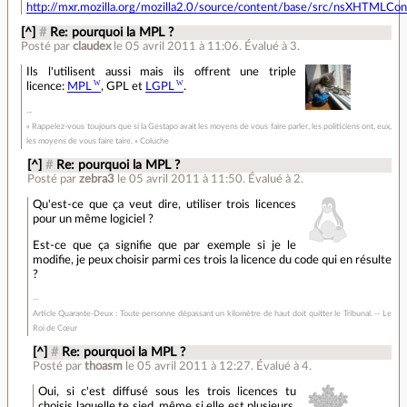
http://mxr.mozilla.org/mozilla2.0/source/content/base/src/nsXHTMLCont
[^]
#
Re: pourquoi la MPL ?
Posté par
claudex
le 05 avril 2011 à 11:06
.
Évalué à
3
.
Ils l'utilisent aussi mais ils offrent une triple
licence:
MPL
, GPL et
LGPL
.
« Rappelez-vous toujours que si la Gestapo avait les moyens de vous faire parler, les politiciens ont, eux,
les moyens de vous faire taire. » Coluche
[^]
#
Re: pourquoi la MPL ?
Posté par
zebra3
le 05 avril 2011 à 11:50
.
Évalué à
2
.
Qu'est-ce que ça veut dire, utiliser trois licences
pour un même logiciel ?
Est-ce que ça signifie que par exemple si je le
modifie, je peux choisir parmi ces trois la licence du code qui en résulte
?
Article Quarante-Deux : Toute personne dépassant un kilomètre de haut doit quitter le Tribunal. -- Le
Roi de Cœur
[^]
#
Re: pourquoi la MPL ?
Posté par
thoasm
le 05 avril 2011 à 12:27
.
Évalué à
4
.
Oui, si c'est diffusé sous les trois licences tu
choisis laquelle te sied, même si elle est plusieurs.