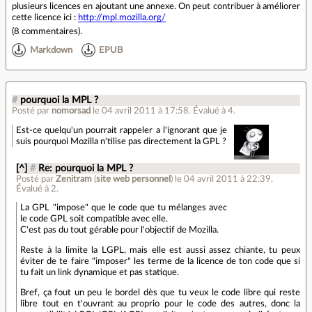
plusieurs licences en ajoutant une annexe. On peut contribuer à améliorer
cette licence ici :
http://mpl.mozilla.org/
(
8 commentaires
).
Markdown
EPUB
#
pourquoi la MPL ?
Posté par
nomorsad
le 04 avril 2011 à 17:58
.
Évalué à
4
.
Est-ce quelqu'un pourrait rappeler a l'ignorant que je
suis pourquoi Mozilla n'tilise pas directement la GPL ?
[^]
#
Re: pourquoi la MPL ?
Posté par
Zenitram
(
site web personnel
)
le 04 avril 2011 à 22:39
.
Évalué à
2
.
La GPL "impose" que le code que tu mélanges avec
le code GPL soit compatible avec elle.
C'est pas du tout gérable pour l'objectif de Mozilla.
Reste à la limite la LGPL, mais elle est aussi assez chiante, tu peux
éviter de te faire "imposer" les terme de la licence de ton code que si
tu fait un link dynamique et pas statique.
Bref, ça fout un peu le bordel dès que tu veux le code libre qui reste
libre tout en t'ouvrant au proprio pour le code des autres, donc la