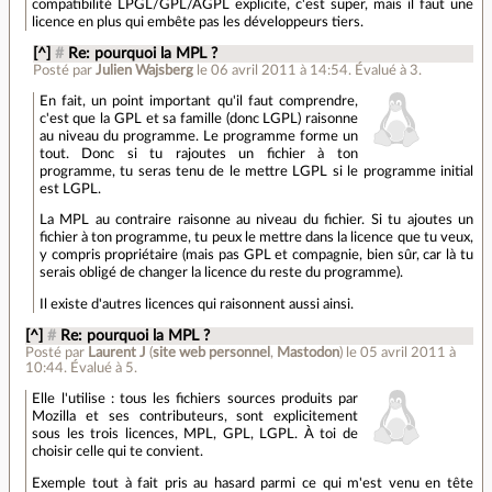
compatibilité LPGL/GPL/AGPL explicite, c'est super, mais il faut une
licence en plus qui embête pas les développeurs tiers.
[^]
#
Re: pourquoi la MPL ?
Posté par
Julien Wajsberg
le 06 avril 2011 à 14:54
.
Évalué à
3
.
En fait, un point important qu'il faut comprendre,
c'est que la GPL et sa famille (donc LGPL) raisonne
au niveau du programme. Le programme forme un
tout. Donc si tu rajoutes un fichier à ton
programme, tu seras tenu de le mettre LGPL si le programme initial
est LGPL.
La MPL au contraire raisonne au niveau du fichier. Si tu ajoutes un
fichier à ton programme, tu peux le mettre dans la licence que tu veux,
y compris propriétaire (mais pas GPL et compagnie, bien sûr, car là tu
serais obligé de changer la licence du reste du programme).
Il existe d'autres licences qui raisonnent aussi ainsi.
[^]
#
Re: pourquoi la MPL ?
Posté par
Laurent J
(
site web personnel
,
Mastodon
)
le 05 avril 2011 à
10:44
.
Évalué à
5
.
Elle l'utilise : tous les fichiers sources produits par
Mozilla et ses contributeurs, sont explicitement
sous les trois licences, MPL, GPL, LGPL. À toi de
choisir celle qui te convient.
Exemple tout à fait pris au hasard parmi ce qui m'est venu en tête