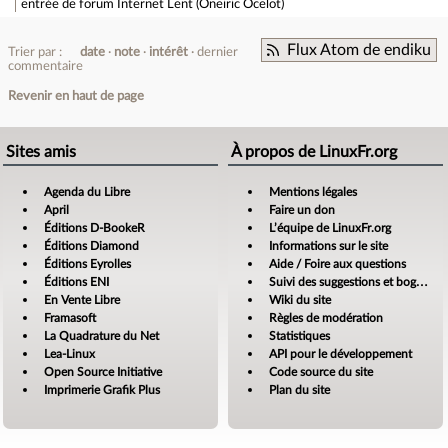
entrée de forum
Internet Lent (Oneiric Ocelot)
Flux Atom de endiku
Trier par :
date
note
intérêt
dernier
commentaire
Revenir en haut de page
Sites amis
À propos de LinuxFr.org
Agenda du Libre
Mentions légales
April
Faire un don
Éditions D-BookeR
L’équipe de LinuxFr.org
Éditions Diamond
Informations sur le site
Éditions Eyrolles
Aide / Foire aux questions
Éditions ENI
Suivi des suggestions et bogues
En Vente Libre
Wiki du site
Framasoft
Règles de modération
La Quadrature du Net
Statistiques
Lea-Linux
API pour le développement
Open Source Initiative
Code source du site
Imprimerie Grafik Plus
Plan du site