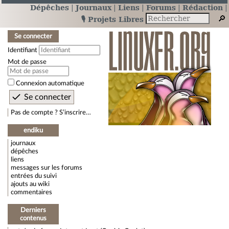
Dépêches
Journaux
Liens
Forums
Rédaction
🎙️ Projets Libres
Se connecter
Identifiant
Mot de passe
Connexion automatique
Pas de compte ? S’inscrire…
endiku
journaux
dépêches
liens
messages sur les forums
entrées du suivi
ajouts au wiki
commentaires
Derniers
contenus