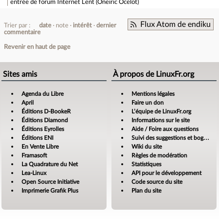
entrée de forum
Internet Lent (Oneiric Ocelot)
Flux Atom de endiku
Trier par :
date
note
intérêt
dernier
commentaire
Revenir en haut de page
Sites amis
À propos de LinuxFr.org
Agenda du Libre
Mentions légales
April
Faire un don
Éditions D-BookeR
L’équipe de LinuxFr.org
Éditions Diamond
Informations sur le site
Éditions Eyrolles
Aide / Foire aux questions
Éditions ENI
Suivi des suggestions et bogues
En Vente Libre
Wiki du site
Framasoft
Règles de modération
La Quadrature du Net
Statistiques
Lea-Linux
API pour le développement
Open Source Initiative
Code source du site
Imprimerie Grafik Plus
Plan du site