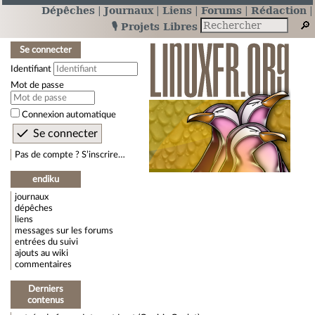
Dépêches
Journaux
Liens
Forums
Rédaction
🎙️ Projets Libres
Se connecter
Identifiant
Mot de passe
Connexion automatique
Pas de compte ? S’inscrire…
endiku
journaux
dépêches
liens
messages sur les forums
entrées du suivi
ajouts au wiki
commentaires
Derniers
contenus