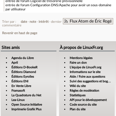
entrée de forum
Logiciel de trésorerie prévisionnelle
entrée de forum
Configuration DNS/Apache pour avoir un sous-domaine
par utilisateur
Flux Atom de Éric Rogé
Trier par :
date
note
intérêt
dernier
commentaire
Revenir en haut de page
Sites amis
À propos de LinuxFr.org
Agenda du Libre
Mentions légales
April
Faire un don
Éditions D-BookeR
L’équipe de LinuxFr.org
Éditions Diamond
Informations sur le site
Éditions Eyrolles
Aide / Foire aux questions
Éditions ENI
Suivi des suggestions et bogues
En Vente Libre
Wiki du site
Framasoft
Règles de modération
La Quadrature du Net
Statistiques
Lea-Linux
API pour le développement
Open Source Initiative
Code source du site
Imprimerie Grafik Plus
Plan du site