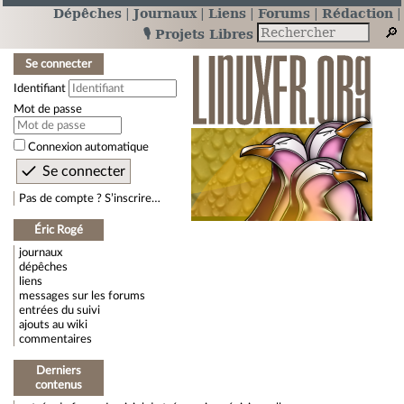
Dépêches
Journaux
Liens
Forums
Rédaction
🎙️ Projets Libres
Se connecter
Identifiant
Mot de passe
Connexion automatique
Pas de compte ? S’inscrire…
Éric Rogé
journaux
dépêches
liens
messages sur les forums
entrées du suivi
ajouts au wiki
commentaires
Derniers
contenus