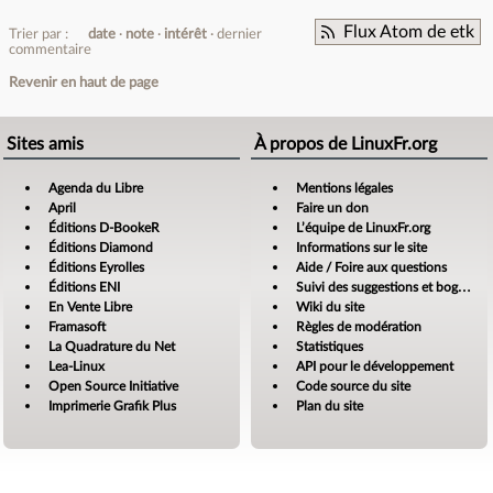
Flux Atom de etk
Trier par :
date
note
intérêt
dernier
commentaire
Revenir en haut de page
Sites amis
À propos de LinuxFr.org
Agenda du Libre
Mentions légales
April
Faire un don
Éditions D-BookeR
L’équipe de LinuxFr.org
Éditions Diamond
Informations sur le site
Éditions Eyrolles
Aide / Foire aux questions
Éditions ENI
Suivi des suggestions et bogues
En Vente Libre
Wiki du site
Framasoft
Règles de modération
La Quadrature du Net
Statistiques
Lea-Linux
API pour le développement
Open Source Initiative
Code source du site
Imprimerie Grafik Plus
Plan du site