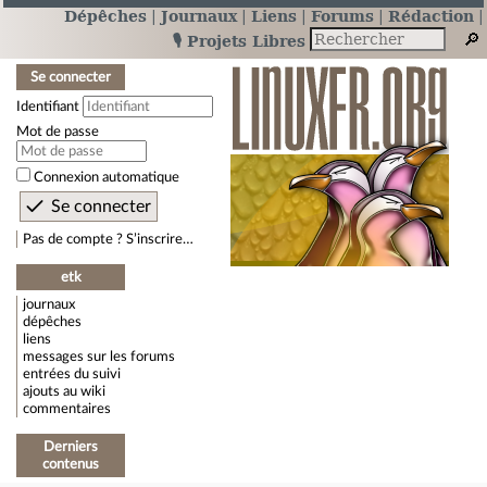
Dépêches
Journaux
Liens
Forums
Rédaction
🎙️ Projets Libres
Se connecter
Identifiant
Mot de passe
Connexion automatique
Pas de compte ? S’inscrire…
etk
journaux
dépêches
liens
messages sur les forums
entrées du suivi
ajouts au wiki
commentaires
Derniers
contenus