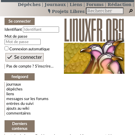
Dépêches
Journaux
Liens
Forums
Rédaction
🎙️ Projets Libres
Se connecter
Identifiant
Mot de passe
Connexion automatique
Pas de compte ? S’inscrire…
feelgoord
journaux
dépêches
liens
messages sur les forums
entrées du suivi
ajouts au wiki
commentaires
Derniers
contenus