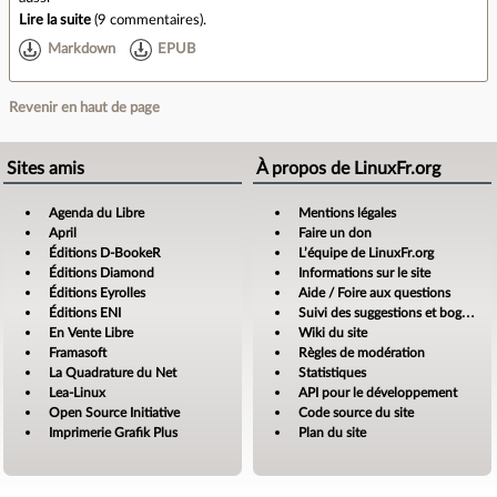
Lire la suite
(
9 commentaires
).
Markdown
EPUB
Revenir en haut de page
Sites amis
À propos de LinuxFr.org
Agenda du Libre
Mentions légales
April
Faire un don
Éditions D-BookeR
L’équipe de LinuxFr.org
Éditions Diamond
Informations sur le site
Éditions Eyrolles
Aide / Foire aux questions
Éditions ENI
Suivi des suggestions et bogues
En Vente Libre
Wiki du site
Framasoft
Règles de modération
La Quadrature du Net
Statistiques
Lea-Linux
API pour le développement
Open Source Initiative
Code source du site
Imprimerie Grafik Plus
Plan du site