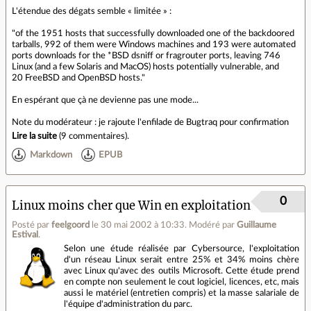
L'étendue des dégats semble « limitée » :
"of the 1951 hosts that successfully downloaded one of the backdoored
tarballs, 992 of them were Windows machines and 193 were automated
ports downloads for the *BSD dsniff or fragrouter ports, leaving 746
Linux (and a few Solaris and MacOS) hosts potentially vulnerable, and
20 FreeBSD and OpenBSD hosts."
En espérant que çà ne devienne pas une mode...
Note du modérateur : je rajoute l'enfilade de Bugtraq pour confirmation
Lire la suite
(
9 commentaires
).
Markdown
EPUB
0
Linux moins cher que Win en exploitation
Posté par
feelgoord
le 30 mai 2002 à 10:33
.
Modéré par
Guillaume
Estival
.
Selon une étude réalisée par Cybersource, l'exploitation
d'un réseau Linux serait entre 25% et 34% moins chère
avec Linux qu'avec des outils Microsoft. Cette étude prend
en compte non seulement le cout logiciel, licences, etc, mais
aussi le matériel (entretien compris) et la masse salariale de
l'équipe d'administration du parc.