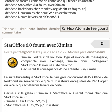
entrée de forum
Probleme de connexion qui freeze en unstable
dépêche
StarOffice 6.0 fourni avec Ximian
dépêche
Backdoors chez monkey.org (dsniff et fragroute)
dépêche
Linux moins cher que Win en exploitation
dépêche
Nouvelle version d'OpenSSH
Flux Atom de feelgoord
Trier par :
date
note
intérêt
dernier
commentaire
0
StarOffice 6.0 fourni avec Ximian
Posté par
feelgoord
le 01 juin 2002 à 12:29
.
Modéré par
Benoît Sibaud
.
Ximian, l'éditeur d'Evolution, logiciel avancé de messagerie,
compatible avec Exchange, Ximian, donc, packagerait
StarOffice 6.0 avec sa suite desktop.
Ceci serait la conséquence d'une entente Sun/Ximian.
La suite bureautique StarOffice, le plus gros concurrent de l'« Office » de
Redmond, ne sera distribué qu'aux utilisateurs enregistrés de Red Carpet
ou, à ceux qui achèterons la version boîte.
Cerise sur le gâteau : Ximian + StarOffice 6.0 serait moins cher que
StarOffice seul :
- Ximan + Star Office : 59,95 $
- Star Office seul : 75,95 $ / utilisateur