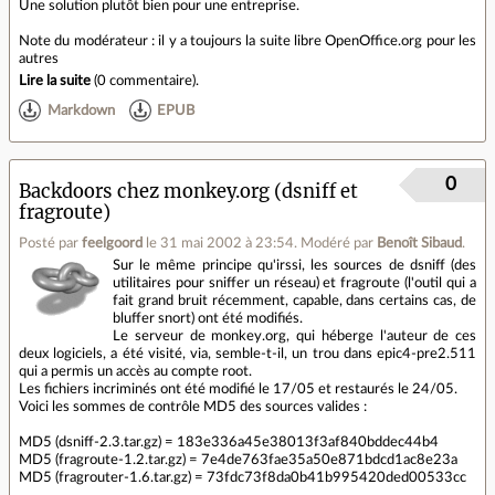
Une solution plutôt bien pour une entreprise.
Note du modérateur : il y a toujours la suite libre OpenOffice.org pour les
autres
Lire la suite
(
0 commentaire
).
Markdown
EPUB
0
Backdoors chez monkey.org (dsniff et
fragroute)
Posté par
feelgoord
le 31 mai 2002 à 23:54
.
Modéré par
Benoît Sibaud
.
Sur le même principe qu'irssi, les sources de dsniff (des
utilitaires pour sniffer un réseau) et fragroute (l'outil qui a
fait grand bruit récemment, capable, dans certains cas, de
bluffer snort) ont été modifiés.
Le serveur de monkey.org, qui héberge l'auteur de ces
deux logiciels, a été visité, via, semble-t-il, un trou dans epic4-pre2.511
qui a permis un accès au compte root.
Les fichiers incriminés ont été modifié le 17/05 et restaurés le 24/05.
Voici les sommes de contrôle MD5 des sources valides :
MD5 (dsniff-2.3.tar.gz) = 183e336a45e38013f3af840bddec44b4
MD5 (fragroute-1.2.tar.gz) = 7e4de763fae35a50e871bdcd1ac8e23a
MD5 (fragrouter-1.6.tar.gz) = 73fdc73f8da0b41b995420ded00533cc