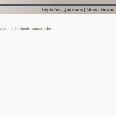
Dépêches
Journaux
Liens
Forums
note
intérêt
dernier commentaire
e