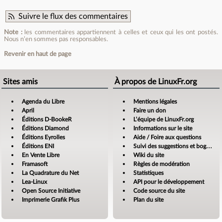
Suivre le flux des commentaires
Note :
les commentaires appartiennent à celles et ceux qui les ont postés.
Nous n’en sommes pas responsables.
Revenir en haut de page
Sites amis
À propos de LinuxFr.org
Agenda du Libre
Mentions légales
April
Faire un don
Éditions D-BookeR
L’équipe de LinuxFr.org
Éditions Diamond
Informations sur le site
Éditions Eyrolles
Aide / Foire aux questions
Éditions ENI
Suivi des suggestions et bogues
En Vente Libre
Wiki du site
Framasoft
Règles de modération
La Quadrature du Net
Statistiques
Lea-Linux
API pour le développement
Open Source Initiative
Code source du site
Imprimerie Grafik Plus
Plan du site