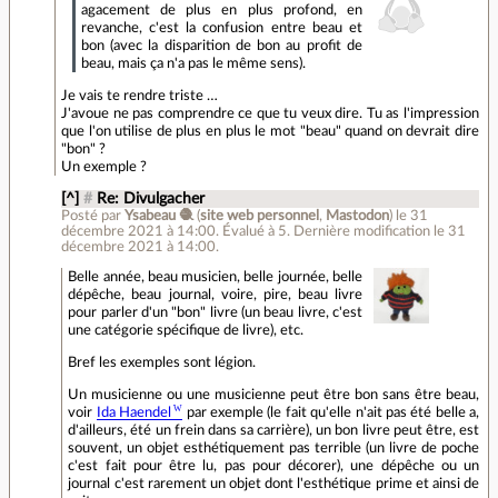
agacement de plus en plus profond, en
revanche, c'est la confusion entre beau et
bon (avec la disparition de bon au profit de
beau, mais ça n'a pas le même sens).
Je vais te rendre triste …
J'avoue ne pas comprendre ce que tu veux dire. Tu as l'impression
que l'on utilise de plus en plus le mot "beau" quand on devrait dire
"bon" ?
Un exemple ?
[^]
#
Re: Divulgacher
Posté par
Ysabeau 🧶
(
site web personnel
,
Mastodon
)
le 31
décembre 2021 à 14:00
.
Évalué à
5
.
Dernière modification le 31
décembre 2021 à 14:00.
Belle année, beau musicien, belle journée, belle
dépêche, beau journal, voire, pire, beau livre
pour parler d'un "bon" livre (un beau livre, c'est
une catégorie spécifique de livre), etc.
Bref les exemples sont légion.
Un musicienne ou une musicienne peut être bon sans être beau,
voir
Ida Haendel
par exemple (le fait qu'elle n'ait pas été belle a,
d'ailleurs, été un frein dans sa carrière), un bon livre peut être, est
souvent, un objet esthétiquement pas terrible (un livre de poche
c'est fait pour être lu, pas pour décorer), une dépêche ou un
journal c'est rarement un objet dont l'esthétique prime et ainsi de