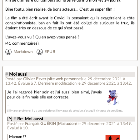
km de diamètre qui tombera sur la terre dans 6 mois (et 14 jours).
Bine foutu, bien réalisé, de bons acteurs… C'est un super film !
Le film a été écrit avant le Covid, ils pensaient qu'ils exagéraient le côte
conspirationniste, bah en fait ils ont été obligé de surjouer le truc, ils
étaient très en dessous de ce qui s'est passé…
L'avez-vous vu ? Qu'en avez-vous pensé ?
(
41 commentaires
).
Markdown
EPUB
#
Moi aussi
Posté par
Olivier Esver
(
site web personnel
)
le 29 décembre 2021 à
13:42
.
Évalué à
7
.
Dernière modification le 29 décembre 2021 à 13:42.
Je l'ai regardé hier soir et j'ai aussi bien aimé, j'avais
peur de la fin mais elle est correcte.
S'il y a un problème, il y a une solution; s'il n'y a pas de solution, c'est qu'il n'y a pas de problème.
[^]
#
Re: Moi aussi
Posté par
François GUÉRIN
(
Mastodon
)
le 29 décembre 2021 à 13:49
.
Évalué à
10
.
Maman !?