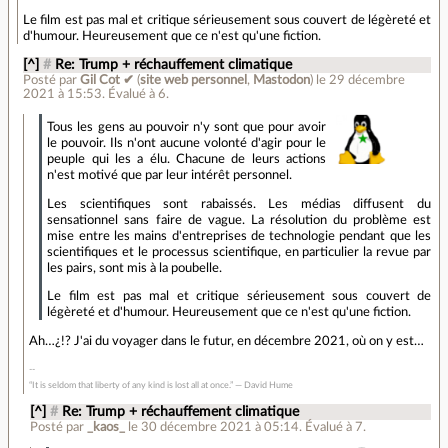
Le film est pas mal et critique sérieusement sous couvert de légèreté et
d'humour. Heureusement que ce n'est qu'une fiction.
[^]
#
Re: Trump + réchauffement climatique
Posté par
Gil Cot ✔
(
site web personnel
,
Mastodon
)
le 29 décembre
2021 à 15:53
.
Évalué à
6
.
Tous les gens au pouvoir n'y sont que pour avoir
le pouvoir. Ils n'ont aucune volonté d'agir pour le
peuple qui les a élu. Chacune de leurs actions
n'est motivé que par leur intérêt personnel.
Les scientifiques sont rabaissés. Les médias diffusent du
sensationnel sans faire de vague. La résolution du problème est
mise entre les mains d'entreprises de technologie pendant que les
scientifiques et le processus scientifique, en particulier la revue par
les pairs, sont mis à la poubelle.
Le film est pas mal et critique sérieusement sous couvert de
légèreté et d'humour. Heureusement que ce n'est qu'une fiction.
Ah…¿!? J'ai du voyager dans le futur, en décembre 2021, où on y est…
“It is seldom that liberty of any kind is lost all at once.” ― David Hume
[^]
#
Re: Trump + réchauffement climatique
Posté par
_kaos_
le 30 décembre 2021 à 05:14
.
Évalué à
7
.