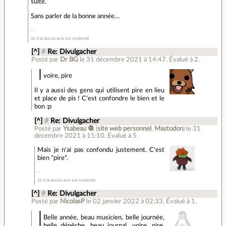
suite.
Sans parler de la bonne année…
Je n’ai aucun avis sur systemd
[^]
#
Re: Divulgacher
Posté par
Dr BG
le 31 décembre 2021 à 14:47
.
Évalué à
2
.
voire, pire
Il y a aussi des gens qui utilisent pire en lieu
et place de pis ! C'est confondre le bien et le
bon :p
[^]
#
Re: Divulgacher
Posté par
Ysabeau 🧶
(
site web personnel
,
Mastodon
)
le 31
décembre 2021 à 15:10
.
Évalué à
5
.
Mais je n'ai pas confondu justement. C'est
bien "pire".
Je n’ai aucun avis sur systemd
[^]
#
Re: Divulgacher
Posté par
NicolasP
le 02 janvier 2022 à 02:33
.
Évalué à
1
.
Belle année, beau musicien, belle journée,
belle dépêche, beau journal, voire, pire,