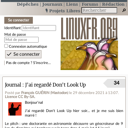
Dépêches
Journaux
Liens
Forums
Rédaction
🎙️ Projets Libres
Se connecter
Identifiant
Mot de passe
Connexion automatique
Pas de compte ? S’inscrire…
34
Journal
J'ai regardé Don't Look Up
Posté par
François GUÉRIN
(
Mastodon
)
le 29 décembre 2021 à 13:07
.
Licence CC By‑SA.
Bonjour'nal
J'ai regardé Don't Look Up hier soir… et je me suis bien
marré !
Le pitch : une doctorante en astronomie découvre un géocroiseur de 9