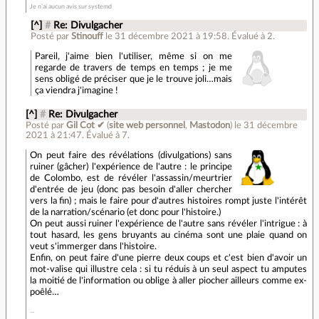
Je n’ai aucun avis sur systemd
[^]
#
Re: Divulgacher
Posté par
Stinouff
le 31 décembre 2021 à 19:58
.
Évalué à
2
.
Pareil, j'aime bien l'utiliser, même si on me
regarde de travers de temps en temps ; je me
sens obligé de préciser que je le trouve joli…mais
ça viendra j'imagine !
[^]
#
Re: Divulgacher
Posté par
Gil Cot ✔
(
site web personnel
,
Mastodon
)
le 31 décembre
2021 à 21:47
.
Évalué à
7
.
On peut faire des révélations (divulgations) sans
ruiner (gâcher) l'expérience de l'autre : le principe
de Colombo, est de révéler l'assassin/meurtrier
d'entrée de jeu (donc pas besoin d'aller chercher
vers la fin) ; mais le faire pour d'autres histoires rompt juste l'intérêt
de la narration/scénario (et donc pour l'histoire.)
On peut aussi ruiner l'expérience de l'autre sans révéler l'intrigue : à
tout hasard, les gens bruyants au cinéma sont une plaie quand on
veut s'immerger dans l'histoire.
Enfin, on peut faire d'une pierre deux coups et c'est bien d'avoir un
mot-valise qui illustre cela : si tu réduis à un seul aspect tu amputes
la moitié de l'information ou oblige à aller piocher ailleurs comme ex-
poêlé…