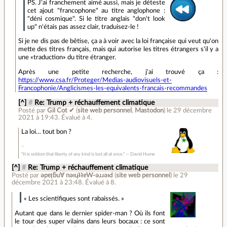
PS. J'ai franchement aimé aussi, mais je déteste
cet ajout "francophone" au titre anglophone :
"déni cosmique". Si le titre anglais "don't look
up" n'étais pas assez clair, traduisez-le !
Si je ne dis pas de bêtise, ça a à voir avec la loi française qui veut qu'on
mette des titres français, mais qui autorise les titres étrangers s'il y a
une «traduction» du titre étranger.
Après une petite recherche, j'ai trouvé ça :
https://www.csa.fr/Proteger/Medias-audiovisuels-et-
Francophonie/Anglicismes-les-equivalents-francais-recommandes
[^]
#
Re: Trump + réchauffement climatique
Posté par
Gil Cot ✔
(
site web personnel
,
Mastodon
)
le 29 décembre
2021 à 19:43
.
Évalué à
4
.
La loi… tout bon ?
“It is seldom that liberty of any kind is lost all at once.” ― David Hume
[^]
#
Re: Trump + réchauffement climatique
Posté par
ǝpɐןƃu∀ nǝıɥʇʇɐW-ǝɹɹǝıԀ
(
site web personnel
)
le 29
décembre 2021 à 23:48
.
Évalué à
8
.
« Les scientifiques sont rabaissés. »
Autant que dans le dernier spider-man ? Où ils font
le tour des super vilains dans leurs bocaux : ce sont