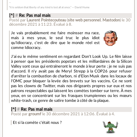
“It is seldom that liberty of any kind is lost all at once.” ― David Hume
[^]
#
Re: Pas mal mais
Posté par
Laurent Pointecouteau
(
site web personnel
,
Mastodon
)
le 30
décembre 2021 à 11:23
.
Évalué à
8
.
Je vais probablement me faire moinsser ma race,
mais à mes yeux, le seul truc le plus idiot
qu'Idiocracy, c'est de dire que le monde réel est
comme Idiocracy.
J'ai eu le même sentiment en regardant Don't Look Up. Le film laisse
à penser que les présidents popstars et les milliardaires de la Silicon
Valley sont ceux qui entraîneront le monde à leur perte ; je ne suis pas
d'accord. Il n'y avait pas de Meryl Strepp à la COP26 pour refuser
d'arrêter la combustion de charbon, ni d'Elon Musk dans les locaux de
l'OMC pour bloquer la levée des brevets sur les vaccins. Ce ne sont
pas les clowns de Twitter, mais nos dirigeants propres sur eux et nos
patrons respectables qui laissent les comètes tomber sur terre. À mes
yeux, en se concentrant sur les frasques trumpiennes ou les mœurs
white-trash, ce genre de satire tombe à côté de la plaque.
[^]
#
Re: Pas mal mais
Posté par
groumf
le 30 décembre 2021 à 12:06
.
Évalué à
4
.
Et si la comète c'était nous ?