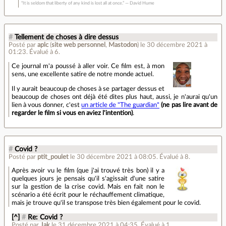
“It is seldom that liberty of any kind is lost all at once.” ― David Hume
#
Tellement de choses à dire dessus
Posté par
aplc
(
site web personnel
,
Mastodon
)
le 30 décembre 2021 à
01:23
.
Évalué à
6
.
Ce journal m'a poussé à aller voir. Ce film est, à mon
sens, une excellente satire de notre monde actuel.
Il y aurait beaucoup de choses à se partager dessus et
beaucoup de choses ont déjà été dites plus haut, aussi, je n'aurai qu'un
lien à vous donner, c'est
un article de "The guardian"
(ne pas lire avant de
regarder le film si vous en aviez l'intention)
.
#
Covid ?
Posté par
ptit_poulet
le 30 décembre 2021 à 08:05
.
Évalué à
8
.
Après avoir vu le film (que j'ai trouvé très bon) il y a
quelques jours je pensais qu'il s'agissait d'une satire
sur la gestion de la crise covid. Mais en fait non le
scénario a été écrit pour le réchauffement climatique,
mais je trouve qu'il se transpose très bien également pour le covid.
[^]
#
Re: Covid ?
Posté par
Jak
le 31 décembre 2021 à 04:35
.
Évalué à
1
.