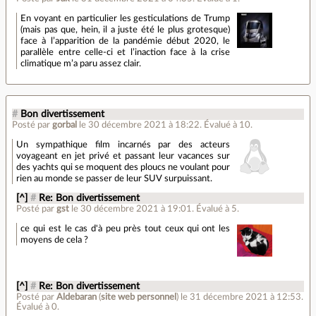
En voyant en particulier les gesticulations de Trump
(mais pas que, hein, il a juste été le plus grotesque)
face à l’apparition de la pandémie début 2020, le
parallèle entre celle-ci et l’inaction face à la crise
climatique m’a paru assez clair.
#
Bon divertissement
Posté par
gorbal
le 30 décembre 2021 à 18:22
.
Évalué à
10
.
Un sympathique film incarnés par des acteurs
voyageant en jet privé et passant leur vacances sur
des yachts qui se moquent des ploucs ne voulant pour
rien au monde se passer de leur SUV surpuissant.
[^]
#
Re: Bon divertissement
Posté par
gst
le 30 décembre 2021 à 19:01
.
Évalué à
5
.
ce qui est le cas d'à peu près tout ceux qui ont les
moyens de cela ?
[^]
#
Re: Bon divertissement
Posté par
Aldebaran
(
site web personnel
)
le 31 décembre 2021 à 12:53
.
Évalué à
0
.