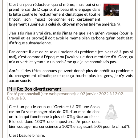
C'est un peu réducteur quand même; mais oui si on
prend le cas de Dicaprio, il a beau être engagé dans
la lutte contre le réchauffement climatique et tout le
tintoin, son impact personnel est certainement
largement supérieur à celui du citoyen moyen (même américain).
J'en sais rien à vrai dire, mais j'imagine que rien qu'en voyage (pour le
travail et les promo) il doit avoir le même bilan carbone qu'un petit état
d’Afrique subsaharienne.
Par contre il est de ceux qui parlent du problème (ce n'est déjà pas si
mal), c'est comme à l'époque ou j'avais vu le documentaire d'Al Gore, ça
m'a ouvert les yeux sur un problème que je ne connaissais pas.
Après si des têtes connues peuvent donné plus de crédit au problème
du changement climatique et que ça touche plus les gens, je n'y vois
.
aucun soucis
[^]
#
Re: Bon divertissement
Posté par
snowball
(
site web personnel
)
le 02 janvier 2022 à 12:02
.
Évalué à
8
.
C'est un peu le coup du "Greta est à 0% une écolo,
car on l'a vue manger plus de 0% d'un mac do dans
un train qui fonctionne à plus de 0% grâce au diesel.
Elle est donc 100% une imposture. Je peux donc
bien soulager ma conscience à 100% en agissant à 0% pour le climat").
C'est beau le binaire.