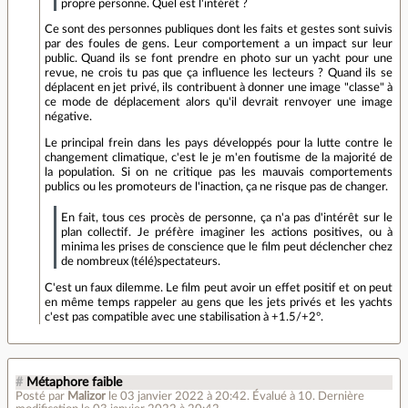
propre personne. Quel est l'intérêt ?
Ce sont des personnes publiques dont les faits et gestes sont suivis
par des foules de gens. Leur comportement a un impact sur leur
public. Quand ils se font prendre en photo sur un yacht pour une
revue, ne crois tu pas que ça influence les lecteurs ? Quand ils se
déplacent en jet privé, ils contribuent à donner une image "classe" à
ce mode de déplacement alors qu'il devrait renvoyer une image
négative.
Le principal frein dans les pays développés pour la lutte contre le
changement climatique, c'est le je m'en foutisme de la majorité de
la population. Si on ne critique pas les mauvais comportements
publics ou les promoteurs de l'inaction, ça ne risque pas de changer.
En fait, tous ces procès de personne, ça n'a pas d'intérêt sur le
plan collectif. Je préfère imaginer les actions positives, ou à
minima les prises de conscience que le film peut déclencher chez
de nombreux (télé)spectateurs.
C'est un faux dilemme. Le film peut avoir un effet positif et on peut
en même temps rappeler au gens que les jets privés et les yachts
c'est pas compatible avec une stabilisation à +1.5/+2°.
#
Métaphore faible
Posté par
Malizor
le 03 janvier 2022 à 20:42
.
Évalué à
10
.
Dernière