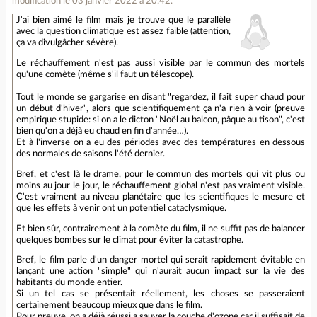
modification le 03 janvier 2022 à 20:42.
J'ai bien aimé le film mais je trouve que le parallèle
avec la question climatique est assez faible (attention,
ça va divulgâcher sévère).
Le réchauffement n'est pas aussi visible par le commun des mortels
qu'une comète (même s'il faut un télescope).
Tout le monde se gargarise en disant "regardez, il fait super chaud pour
un début d'hiver", alors que scientifiquement ça n'a rien à voir (preuve
empirique stupide: si on a le dicton "Noël au balcon, pâque au tison", c'est
bien qu'on a déjà eu chaud en fin d'année…).
Et à l'inverse on a eu des périodes avec des températures en dessous
des normales de saisons l'été dernier.
Bref, et c'est là le drame, pour le commun des mortels qui vit plus ou
moins au jour le jour, le réchauffement global n'est pas vraiment visible.
C'est vraiment au niveau planétaire que les scientifiques le mesure et
que les effets à venir ont un potentiel cataclysmique.
Et bien sûr, contrairement à la comète du film, il ne suffit pas de balancer
quelques bombes sur le climat pour éviter la catastrophe.
Bref, le film parle d'un danger mortel qui serait rapidement évitable en
lançant une action "simple" qui n'aurait aucun impact sur la vie des
habitants du monde entier.
Si un tel cas se présentait réellement, les choses se passeraient
certainement beaucoup mieux que dans le film.
Pour preuve, on a déjà réussi a sauver la couche d'ozone car il suffisait de