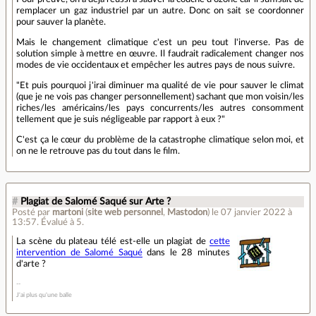
remplacer un gaz industriel par un autre. Donc on sait se coordonner
pour sauver la planète.
Mais le changement climatique c'est un peu tout l'inverse. Pas de
solution simple à mettre en œuvre. Il faudrait radicalement changer nos
modes de vie occidentaux et empêcher les autres pays de nous suivre.
"Et puis pourquoi j'irai diminuer ma qualité de vie pour sauver le climat
(que je ne vois pas changer personnellement) sachant que mon voisin/les
riches/les américains/les pays concurrents/les autres consomment
tellement que je suis négligeable par rapport à eux ?"
C'est ça le cœur du problème de la catastrophe climatique selon moi, et
on ne le retrouve pas du tout dans le film.
#
Plagiat de Salomé Saqué sur Arte ?
Posté par
martoni
(
site web personnel
,
Mastodon
)
le 07 janvier 2022 à
13:57
.
Évalué à
5
.
La scène du plateau télé est-elle un plagiat de
cette
intervention de Salomé Saqué
dans le 28 minutes
d'arte ?
J'ai plus qu'une balle