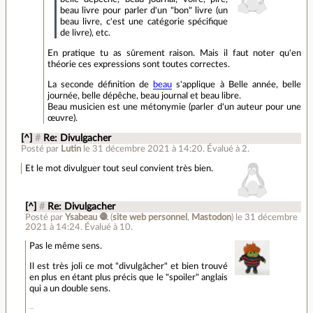
beau livre pour parler d'un "bon" livre (un
beau livre, c'est une catégorie spécifique
de livre), etc.
En pratique tu as sûrement raison. Mais il faut noter qu'en
théorie ces expressions sont toutes correctes.
La seconde définition de
beau
s'applique à Belle année, belle
journée, belle dépêche, beau journal et beau libre.
Beau musicien est une métonymie (parler d'un auteur pour une
œuvre).
[^]
#
Re: Divulgacher
Posté par
Lutin
le 31 décembre 2021 à 14:20
.
Évalué à
2
.
Et le mot divulguer tout seul convient très bien.
[^]
#
Re: Divulgacher
Posté par
Ysabeau 🧶
(
site web personnel
,
Mastodon
)
le 31 décembre
2021 à 14:24
.
Évalué à
10
.
Pas le même sens.
Il est très joli ce mot "divulgâcher" et bien trouvé
en plus en étant plus précis que le "spoiler" anglais
qui a un double sens.