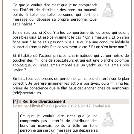
Ce que je voulais dire c'est que je ne comprends
pas l'intérêt de distribuer des bons ou mauvais
points à telle ou telle personne qui sert un
message qui dépasse sa propre personne. Quel
est l'intérêt ?
Je ne sais pas si X ou Y a les comportements les pires qui soient
possibles (sic). Et est-ce vraiment le cas ? On a mesuré ? Et on s'en
fiche non ? Je ne sais pas non plus si X ou Y a une conduite idéale la
plupart du temps (sic). Est-ce vraiment le cas ? Et on s'en fiche non ?
Et il habite où l'acteur principal charismatique qui va permettre de
toucher des millions de spectateurs et qui est une blanche colombe
écologique, qui n'est jamais monté sur un yacht, qui n'a jamais pris
l'avion ?
En fait, tous ces procès de personne, ça n'a pas d'intérêt sur le plan
collectif. Je préfère imaginer les actions positives, ou à minima les
prises de conscience que le film peut déclencher chez de nombreux
(télé)spectateurs.
[^]
#
Re: Bon divertissement
Posté par
NicolasP
le 03 janvier 2022 à 20:17
.
Évalué à
4
.
Ce que je voulais dire c'est que je ne
comprends pas l'intérêt de distribuer des
bons ou mauvais points à telle ou telle
personne qui sert un message qui dépasse sa