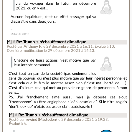
J'ai du voyager dans le futur, en décembre
2021, où on y est…
Aucune inquiétude, c'est un effet passager qui va
disparaître dans deux jours.
Matricule 23415
[^]
#
Re: Trump + réchauffement climatique
Posté par
Anthony F.
le 29 décembre 2021 à 16:11
.
Évalué à
10
.
Dernière modification le 29 décembre 2021 à 16:13.
Chacune de leurs actions n'est motivé que par
leur intérêt personnel.
C'est tout un pan de la société (pas seulement les
gens de pouvoir) qui n'est plus motivé que par leur intérêt personnel et
c'est cela que le film le montre assez bien ("c'est ma liberté de …").
C'est d'ailleurs cela qui met au pouvoir ce genre de personnes à mon
sens…
PS. J'ai franchement aimé aussi, mais je déteste cet ajout
"francophone" au titre anglophone : "déni cosmique". Si le titre anglais
"don't look up" n'étais pas assez clair, traduisez-le !
[^]
#
Re: Trump + réchauffement climatique
Posté par
rewind
(
Mastodon
)
le 29 décembre 2021 à 19:23
.
Évalué à
6
.