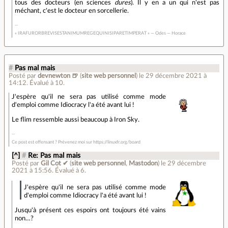
tous des docteurs (en sciences
dures
). Il y en a un qui n'est pas
méchant, c'est le docteur en sorcellerie.
« IRAFURORBREVISESTANIMUMREGEQUINISIPARETIMPERAT » — Odes — Horace
#
Pas mal mais
Posté par
devnewton 🍺
(
site web personnel
)
le 29 décembre 2021 à
14:12
.
Évalué à
10
.
J'espère qu'il ne sera pas utilisé comme mode
d'emploi comme Idiocracy l'a été avant lui !
Le flim ressemble aussi beaucoup à Iron Sky.
Ce post est offensant ? Prévenez moi sur https://linuxfr.org/board
[^]
#
Re: Pas mal mais
Posté par
Gil Cot ✔
(
site web personnel
,
Mastodon
)
le 29 décembre
2021 à 15:56
.
Évalué à
6
.
J'espère qu'il ne sera pas utilisé comme mode
d'emploi comme Idiocracy l'a été avant lui !
Jusqu'à présent ces espoirs ont toujours été vains
non…?