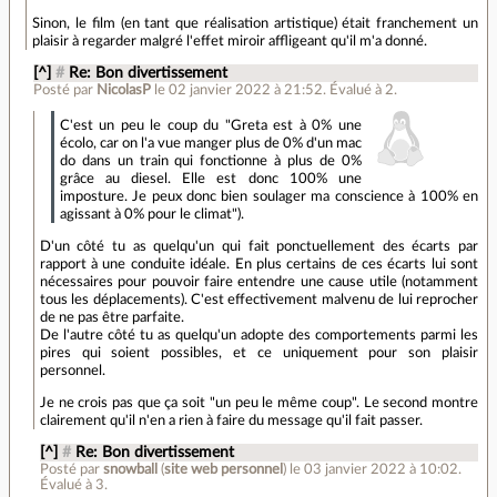
Sinon, le film (en tant que réalisation artistique) était franchement un
plaisir à regarder malgré l'effet miroir affligeant qu'il m'a donné.
[^]
#
Re: Bon divertissement
Posté par
NicolasP
le 02 janvier 2022 à 21:52
.
Évalué à
2
.
C'est un peu le coup du "Greta est à 0% une
écolo, car on l'a vue manger plus de 0% d'un mac
do dans un train qui fonctionne à plus de 0%
grâce au diesel. Elle est donc 100% une
imposture. Je peux donc bien soulager ma conscience à 100% en
agissant à 0% pour le climat").
D'un côté tu as quelqu'un qui fait ponctuellement des écarts par
rapport à une conduite idéale. En plus certains de ces écarts lui sont
nécessaires pour pouvoir faire entendre une cause utile (notamment
tous les déplacements). C'est effectivement malvenu de lui reprocher
de ne pas être parfaite.
De l'autre côté tu as quelqu'un adopte des comportements parmi les
pires qui soient possibles, et ce uniquement pour son plaisir
personnel.
Je ne crois pas que ça soit "un peu le même coup". Le second montre
clairement qu'il n'en a rien à faire du message qu'il fait passer.
[^]
#
Re: Bon divertissement
Posté par
snowball
(
site web personnel
)
le 03 janvier 2022 à 10:02
.
Évalué à
3
.