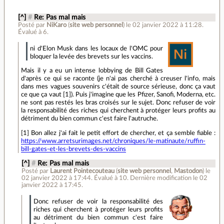
[^]
#
Re: Pas mal mais
Posté par
NiKaro
(
site web personnel
)
le 02 janvier 2022 à 11:28
.
Évalué à
6
.
ni d'Elon Musk dans les locaux de l'OMC pour
bloquer la levée des brevets sur les vaccins.
Mais il y a eu un intense lobbying de Bill Gates
d'après ce qui se raconte (je n'ai pas cherché à creuser l'info, mais
dans mes vagues souvenirs c'était de source sérieuse, donc ça vaut
ce que ça vaut [1]). Puis j'imagine que les Pfizer, Sanofi, Moderna, etc.
ne sont pas restés les bras croisés sur le sujet. Donc refuser de voir
la responsabilité des riches qui cherchent à protéger leurs profits au
détriment du bien commun c'est faire l'autruche.
[1] Bon allez j'ai fait le petit effort de chercher, et ça semble fiable :
https://www.arretsurimages.net/chroniques/le-matinaute/ruffin-
bill-gates-et-les-brevets-des-vaccins
[^]
#
Re: Pas mal mais
Posté par
Laurent Pointecouteau
(
site web personnel
,
Mastodon
)
le
02 janvier 2022 à 17:44
.
Évalué à
10
.
Dernière modification le 02
janvier 2022 à 17:45.
Donc refuser de voir la responsabilité des
riches qui cherchent à protéger leurs profits
au détriment du bien commun c'est faire