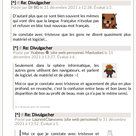
[^]
#
Re: Divulgacher
Posté par
Dr BG
le 31 décembre 2021 à 12:38
.
Évalué à
3
.
D'autant plus que ce sont bien souvent les mêmes
qui vont dire que la langue française n'évolue pas
et refuser en bloc tout nouveau mot français.
Je constate avec tristesse que les gens ne disent quasiment plus
matériel et logiciel…
[^]
#
Re: Divulgacher
Posté par
Ysabeau 🧶
(
site web personnel
,
Mastodon
)
le 31
décembre 2021 à 13:37
.
Évalué à
6
.
Seulement dans la sphère informatique, les
autres gens utilisent des navigateurs, et parlent
de logiciel, de matériel et de pilote :-)
Moi ce que je constate avec tristesse et agacement de plus en plus
profond, en revanche, c'est la confusion entre beau et bon (avec la
disparition de bon au profit de beau, mais ça n'a pas le même sens).
Je n’ai aucun avis sur systemd
[^]
#
Re: Divulgacher
Posté par
LaurentClaessens
(
site web personnel
)
le 31 décembre
2021 à 13:52
.
Évalué à
1
.
Moi ce que je constate avec tristesse et