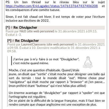
PS: Un bon thread sur le réseau bleu sur le sujet
https://twitter.com/EricLagadec/status/1476137647437406208
et
les conséquences d'une comète tueuse.
Sinon, il est fait chaud cet hiver, il est temps de voter pour l'écriture
inclusive aux élections de 2022.
[^]
#
Re: Divulgacher
Posté par
Nic0
(
site web personnel
)
le 31 décembre 2021 à 09:15
.
Évalué à
-3
.
[^]
#
Re: Divulgacher
Posté par
LaurentClaessens
(
site web personnel
)
le 31 décembre 2021
à 09:58
.
Évalué à
10
.
Dernière modification le 31 décembre 2021 à
09:58.
J'arrive pas à m'y faire à ce mot "Divulgâcher",
c'est môche quand même.
Moche, c'est une question d'habitude. Quand j'étais
jeune, on disait que "sortie" c'était moche pour désigner une balle qui
sort du terrain : tout le monde disait "out". Même chose pour
"navigateur" qui était moche par rapport à "browser" et j'en passe…
(mon préféré étant "butineur" qui n'est hélas plus utilisé)
Un énorme avantage de "divulgâcher" par rapport à "spoiler" est que
l'orthographe est régulière.
On se plaint de la difficulté de la langue française, mais il faut bien se
rendre compte que chaque anglissime est une exception de plus.