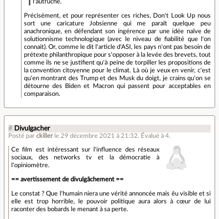
l'autruche.
Précisément, et pour représenter ces riches, Don't Look Up nous
sort une caricature Jobsienne qui me paraît quelque peu
anachronique, en défendant son ingérence par une idée naïve de
solutionnisme technologique (avec le niveau de fiabilité que l'on
connait). Or, comme le dit l'article d'ASI, les pays n'ont pas besoin de
prétexte philanthropique pour s'opposer à la levée des brevets, tout
comme ils ne se justifient qu'à peine de torpiller les propositions de
la convention citoyenne pour le climat. Là où je veux en venir, c'est
qu'en montrant des Trump et des Musk du doigt, je crains qu'on se
détourne des Biden et Macron qui passent pour acceptables en
comparaison.
#
Divulgacher
Posté par
ckiller
le 29 décembre 2021 à 21:32
.
Évalué à
4
.
Ce film est intéressant sur l'influence des réseaux
sociaux, des networks tv et la démocratie à
l'opiniomètre.
== avertissement de divulgâchement ==
Le constat ? Que l'humain niera une vérité annoncée mais êu visible et si
elle est trop horrible, le pouvoir politique aura alors à cœur de lui
raconter des bobards le menant à sa perte.